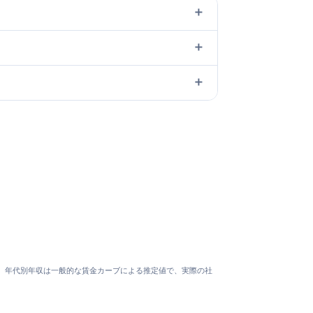
＋
＋
＋
で計算。年代別年収は一般的な賃金カーブによる推定値で、実際の社