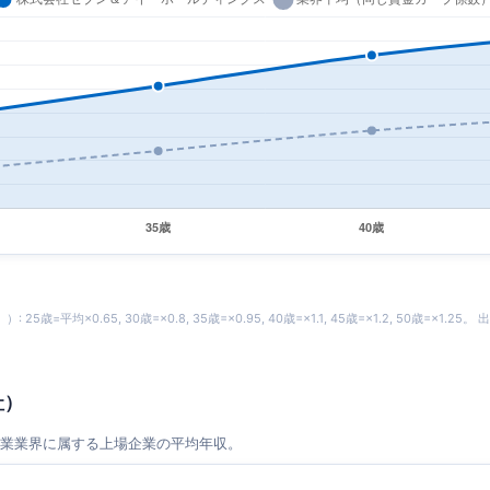
平均×0.65, 30歳=×0.8, 35歳=×0.95, 40歳=×1.1, 45歳=×1.2, 50歳=
社）
業業界に属する上場企業の平均年収。