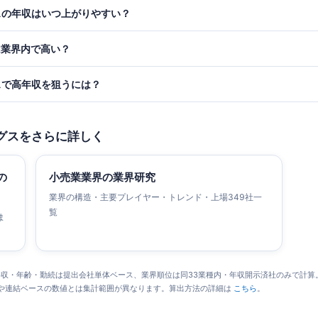
スの年収はいつ上がりやすい？
は業界内で高い？
スで高年収を狙うには？
グスをさらに詳しく
の
小売業業界の業界研究
業界の構造・主要プレイヤー・トレンド・上場349社一
覧
ま
5集計）。年収・年齢・勤続は提出会社単体ベース、業界順位は同33業種内・年収開示済社のみ
や連結ベースの数値とは集計範囲が異なります。算出方法の詳細は
こちら
。