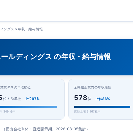
ィングス
» 年収・給与情報
ールディングス の年収・給与情報
売業業界内の年収順位
全掲載企業内の年収順位
5
578
位 / 349社
位
上位97%
上位86%
内 349 社中
東証上場 3,967社中
」（提出会社単体・直近開示期、2026-08-05集計）