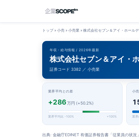
トップ
»
小売
»
小売業
»
株式会社セブン＆アイ・ホールデ
年収・給与情報 / 2026年最新
株式会社セブン＆アイ・ホ
証券コード 3382 ／ 小売業
業界平均との差
小
+286
1
万円 (+50.2%)
業界平均比 -100%
+100%
業界
出典: 金融庁EDINET 有価証券報告書「従業員の状況