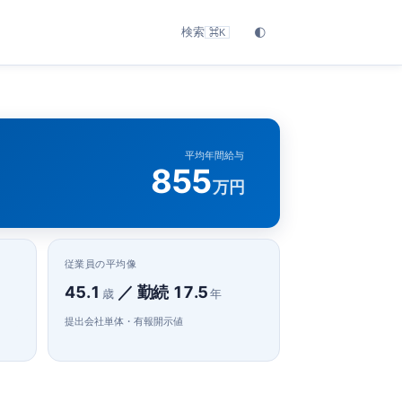
検索
🌓
⌘K
平均年間給与
855
万円
従業員の平均像
45.1
／ 勤続 17.5
歳
年
提出会社単体・有報開示値