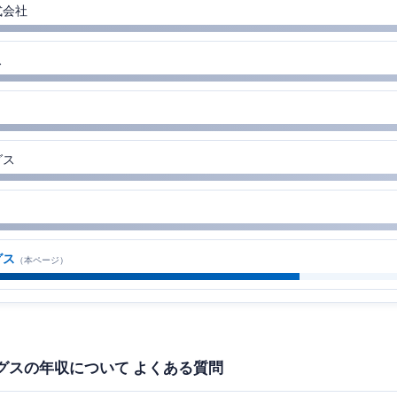
式会社
ス
グス
グス
（本ページ）
グスの年収について よくある質問