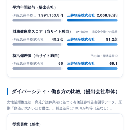
平均年間給与（提出会社）
伊藤忠商事株式会社
1,991.153万円
三井物産株式会社
2,058.9万円
財務健康度スコア（当サイト独自）
0〜100点・掲載全企業中の偏差
伊藤忠商事株式会社
49.2点
三井物産株式会社
51.2点
就活偏差値（当サイト独自）
平均50・標準偏差10
伊藤忠商事株式会社
66
三井物産株式会社
69.1
ダイバーシティ・働き方の比較（提出会社単体）
女性活躍推進法・育児介護休業法に基づく有価証券報告書開示データ。原
則「数値が大きいほど優位」。賃金差異は100%が均等（差なし）。
従業員数（単体）