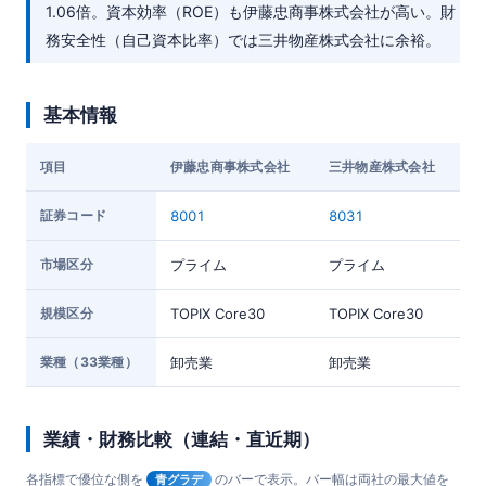
1.06倍。資本効率（ROE）も伊藤忠商事株式会社が高い。財
務安全性（自己資本比率）では三井物産株式会社に余裕。
基本情報
項目
伊藤忠商事株式会社
三井物産株式会社
証券コード
8001
8031
市場区分
プライム
プライム
規模区分
TOPIX Core30
TOPIX Core30
業種（33業種）
卸売業
卸売業
業績・財務比較（連結・直近期）
各指標で優位な側を
のバーで表示。バー幅は両社の最大値を
青グラデ