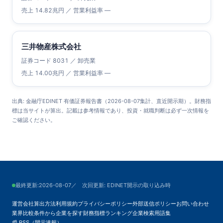
売上 14.82兆円 ／ 営業利益率 —
三井物産株式会社
証券コード 8031 ／ 卸売業
売上 14.00兆円 ／ 営業利益率 —
出典: 金融庁EDINET 有価証券報告書（2026-08-07集計、直近開示期）。財務指
標は当サイトが算出。記載は参考情報であり、投資・就職判断は必ず一次情報を
ご確認ください。
最終更新:
2026-08-07
／ 次回更新: EDINET開示の取り込み時
運営会社
算出方法
利用規約
プライバシーポリシー
外部送信ポリシー
お問い合わせ
業界比較
条件から企業を探す
財務指標ランキング
企業検索
用語集
📰 RSS（開示速報）