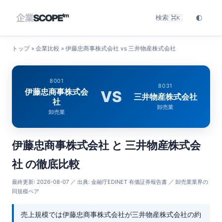
検索
🌓
⌘K
トップ
» 企業比較 » 伊藤忠商事株式会社 vs 三井物産株式会社
8001
8031
伊藤忠商事株式会
VS
三井物産株式会社
社
卸売業
卸売業
伊藤忠商事株式会社 と 三井物産株式会
社 の徹底比較
最終更新:
2026-08-07
／ 出典: 金融庁EDINET 有価証券報告書 ／ 卸売業業界の
同規模ペア
売上規模では伊藤忠商事株式会社が三井物産株式会社の約