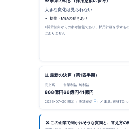
🧭 事業の動き（採用意欲の参考）
大きな変化は見られない
提携・M&Aの動きあり
※開示傾向からの参考情報であり、採用計画を示すも
はありません
📊 最新の決算（第1四半期）
売上高
営業利益
純利益
868億円
66億円
41億円
2026-07-30 開示（
決算短信
）／ 出典: 東証TDne
🎤 この企業で聞かれそうな質問と、答え方の