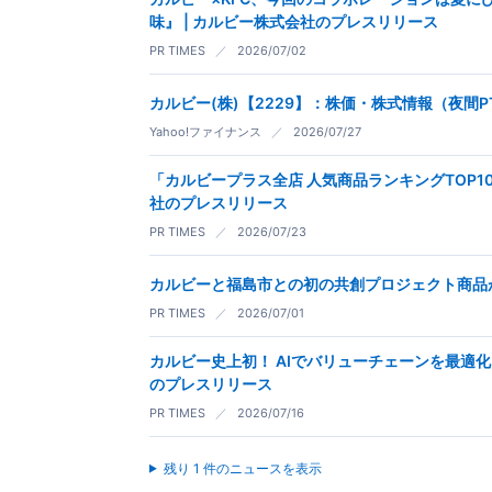
味』 | カルビー株式会社のプレスリリース
PR TIMES
／
2026/07/02
カルビー(株)【2229】：株価・株式情報（夜間P
Yahoo!ファイナンス
／
2026/07/27
「カルビープラス全店 人気商品ランキングTOP1
社のプレスリリース
PR TIMES
／
2026/07/23
カルビーと福島市との初の共創プロジェクト商品
PR TIMES
／
2026/07/01
カルビー史上初！ AIでバリューチェーンを最適化
のプレスリリース
PR TIMES
／
2026/07/16
残り 1 件のニュースを表示