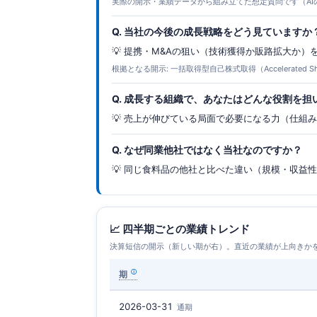
実際の開示・業績データから組み立てた想定質問です（AI
Q. 当社の今後の成長戦略をどう見ていますか
💡 提携・M&Aの狙い（技術獲得か販路拡大か
根拠となる開示: 一括取得型自己株式取得（Accelerated S
Q. 成長する組織で、あなたはどんな役割を担
💡 売上が伸びている局面で必要になる力（仕組
Q. なぜ同業他社ではなく当社なのですか？
💡 同じ食料品の他社と比べた違い（規模・収益
📈 四半期ごとの業績トレンド
決算短信の開示（新しい期が右）。直近の業績が上向きか
期
2026-03-31
通期