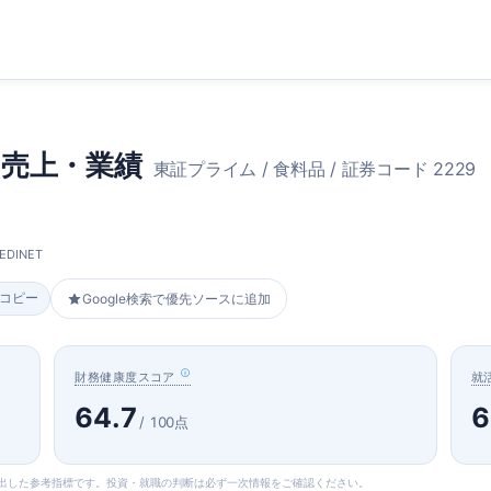
売上・業績
東証プライム / 食料品 / 証券コード 2229
DINET
をコピー
Google検索で優先ソースに追加
財務健康度スコア
就
64.7
6
/ 100点
算出した参考指標です。投資・就職の判断は必ず一次情報をご確認ください。