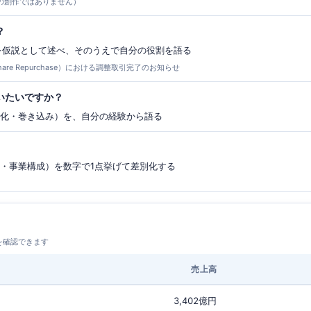
の創作ではありません）
？
）を仮説として述べ、そのうえで自分の役割を語る
hare Repurchase）における調整取引完了のお知らせ
いたいですか？
み化・巻き込み）を、自分の経験から語る
性・事業構成）を数字で1点挙げて差別化する
を確認できます
売上高
3,402億円