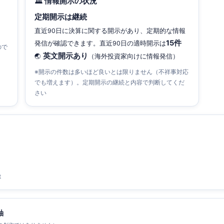
🏛 情報開示の状況
定期開示は継続
直近90日に決算に関する開示があり、定期的な情報
15件
発信が確認できます。直近90日の適時開示は
ので
英文開示あり
🌏
（海外投資家向けに情報発信）
※開示の件数は多いほど良いとは限りません（不祥事対応
でも増えます）。定期開示の継続と内容で判断してくだ
さい
t
軸