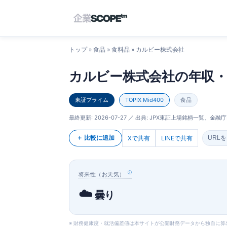
トップ
»
食品
»
食料品
» カルビー株式会社
カルビー株式会社の年収・
東証プライム
TOPIX Mid400
食品
最終更新:
2026-07-27
／ 出典: JPX東証上場銘柄一覧、金融庁E
＋ 比較に追加
Xで共有
LINEで共有
URL
将来性（お天気）
☁️
曇り
※ 財務健康度・就活偏差値は本サイトが公開財務データから独自に