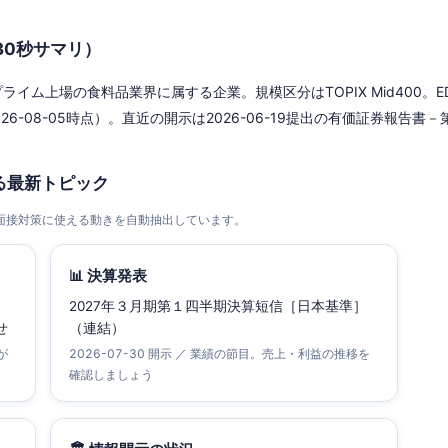
30秒サマリ）
イム上場の食料品業界に属する企業。規模区分はTOPIX Mid400。EDI
6-08-05時点）。直近の開示は2026-06-19提出の有価証券報告書－第77期(
る最新トピック
・面接対策に使える動きを自動抽出しています。
📊 決算発表
2027年３月期第１四半期決算短信［日本基準］
せ
（連結）
が
2026-07-30 開示 ／ 業績の節目。売上・利益の推移を
確認しましょう