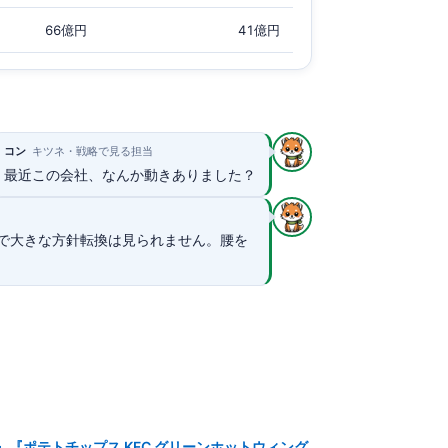
66億円
41億円
コン
キツネ・戦略で見る担当
最近この会社、なんか動きありました？
で大きな方針転換は見られません。腰を
『ポテトチップス KFC グリーンホットウィング