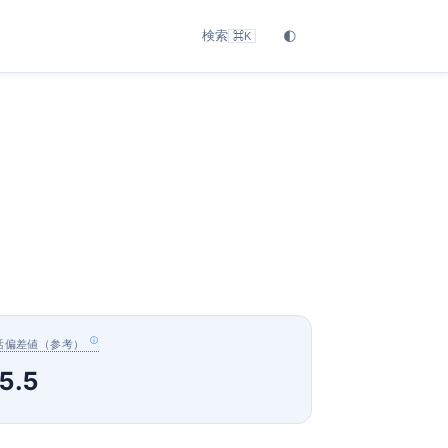
検索
🌓
⌘K
活偏差値（参考）
5.5