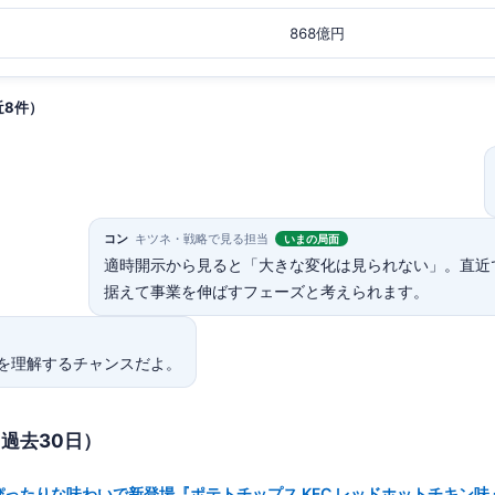
868億円
近8件）
コン
キツネ・戦略で見る担当
いまの局面
適時開示から見ると「大きな変化は見られない」。直近
据えて事業を伸ばすフェーズと考えられます。
を理解するチャンスだよ。
（過去30日）
ったりな味わいで新登場『ポテトチップス KFC レッドホットチキン味』