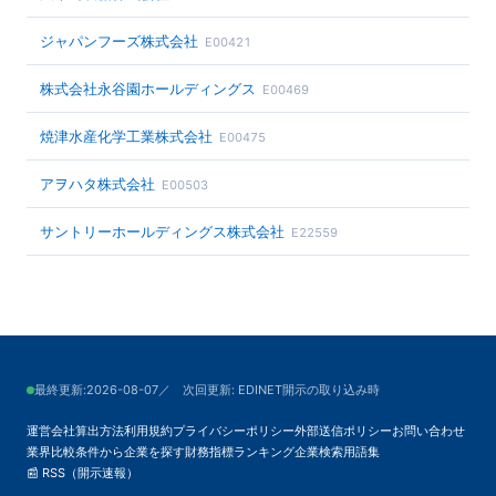
ジャパンフーズ株式会社
E00421
株式会社永谷園ホールディングス
E00469
焼津水産化学工業株式会社
E00475
アヲハタ株式会社
E00503
サントリーホールディングス株式会社
E22559
最終更新:
2026-08-07
／ 次回更新: EDINET開示の取り込み時
運営会社
算出方法
利用規約
プライバシーポリシー
外部送信ポリシー
お問い合わせ
業界比較
条件から企業を探す
財務指標ランキング
企業検索
用語集
📰 RSS（開示速報）