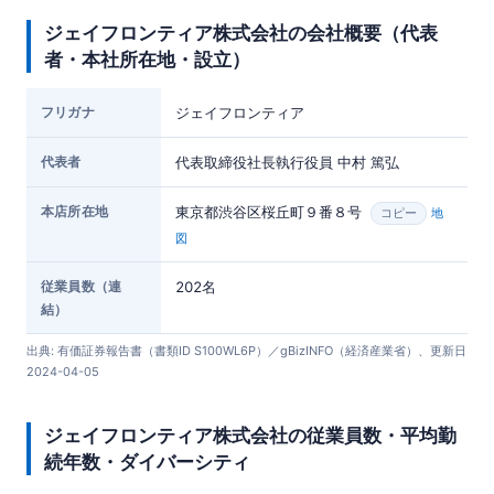
ジェイフロンティア株式会社の会社概要（代表
者・本社所在地・設立）
フリガナ
ジェイフロンティア
代表者
代表取締役社長執行役員 中村 篤弘
本店所在地
東京都渋谷区桜丘町９番８号
地
コピー
図
従業員数（連
202名
結）
出典: 有価証券報告書（書類ID S100WL6P）／gBizINFO（経済産業省）、更新日
2024-04-05
ジェイフロンティア株式会社の従業員数・平均勤
続年数・ダイバーシティ