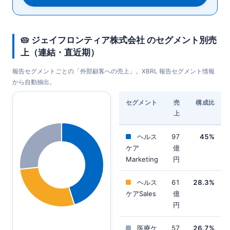
🥧 ジェイフロンティア株式会社 のセグメント別売
上（連結・直近期）
報告セグメントごとの「外部顧客への売上」。XBRL 報告セグメント情報
から自動抽出。
セグメント
売
構成比
上
ヘルス
97
45%
ケア
億
Marketing
円
ヘルス
61
28.3%
ケアSales
億
円
医療ケ
57
26.7%