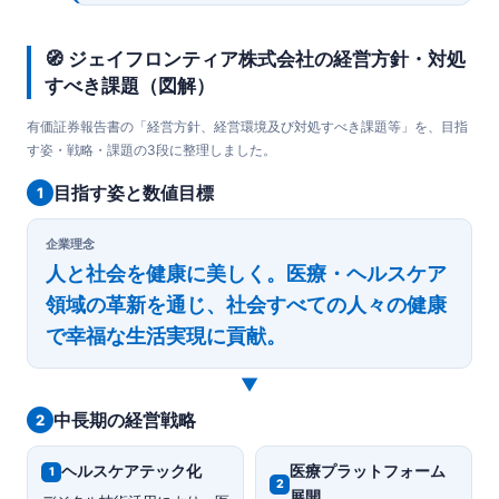
🧭 ジェイフロンティア株式会社の経営方針・対処
すべき課題（図解）
有価証券報告書の「経営方針、経営環境及び対処すべき課題等」を、目指
す姿・戦略・課題の3段に整理しました。
目指す姿と数値目標
1
企業理念
人と社会を健康に美しく。医療・ヘルスケア
領域の革新を通じ、社会すべての人々の健康
で幸福な生活実現に貢献。
▼
中長期の経営戦略
2
ヘルスケアテック化
医療プラットフォーム
1
2
展開