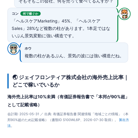
そもそもこの会社、何を売って食べてるんすか？
コン
何で稼ぐか
「ヘルスケアMarketing」45%、「ヘルスケア
Sales」28%など複数の柱があります。1本足ではな
いぶん景気変動に強い構造です。
ホウ
複数の柱があるぶん、景気の波には強い構造だね。
🌏 ジェイフロンティア株式会社の海外売上比率｜
どこで稼いでいるか
海外売上比率は10%未満（有価証券報告書で「本邦が90%超」
として記載省略）
会計期: 2025-05-31 ／ 出典: 有価証券報告書 関連情報「地域ごとの情報」（本
邦90%超のため記載省略）（書類ID S100WL6P、2026-07-30 取得）。
算出方
法
。