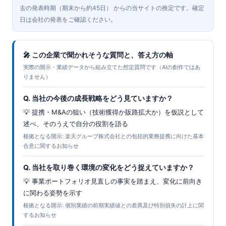
去の発表時期（期末から約45日） からの当サイトの推定です。確定
日は会社の発表をご確認ください。
🎤 この企業で聞かれそうな質問と、答え方の軸
実際の開示・業績データから組み立てた想定質問です（AIの創作ではあ
りません）
Q. 当社の今後の成長戦略をどう見ていますか？
💡 提携・M&Aの狙い（技術獲得か販路拡大か）を仮説として
述べ、そのうえで自分の役割を語る
根拠となる開示: 楽天グループ株式会社との包括的業務提携に向けた基本
合意に関するお知らせ
Q. 当社を取り巻く環境の変化をどう捉えていますか？
💡 事業ポートフォリオ見直しの事実を踏まえ、変化に前向き
に関わる姿勢を示す
根拠となる開示: 個別業績の前期実績値との差異及び特別損失の計上に関
するお知らせ