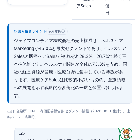
アSales
億
円
✨ 読み解きポイント
ⓘ
✨
AI要約
ジェイフロンティア株式会社の売上構成は、ヘルスケア
Marketingが45.0%と最大セグメントであり、ヘルスケア
Salesと医療ケアSalesがそれぞれ28.3%、26.7%で続く三
本柱体制です。ヘルスケア関連が全体の73.3%を占め、同
社の経営資源が健康・医療分野に集中している特徴があ
ります。医療ケアSalesは比較的小さいものの、医療領域
への展開を示す戦略的な多角化の一環と位置づけられま
す。
出典: 金融庁EDINET 有価証券報告書 セグメント情報（2026-08-07集計）。連
結ベース、当期分。
コン