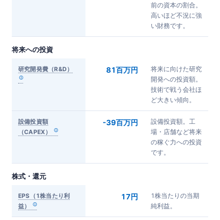
前の資本の割合。
高いほど不況に強
い財務です。
将来への投資
研究開発費（R&D）
81百万円
将来に向けた研究
開発への投資額。
技術で戦う会社ほ
ど大きい傾向。
設備投資額
-39百万円
設備投資額。工
（CAPEX）
場・店舗など将来
の稼ぐ力への投資
です。
株式・還元
EPS（1株当たり利
17円
1株当たりの当期
益）
純利益。