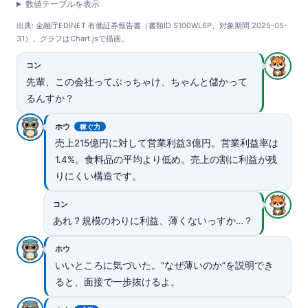
数値テーブルを表示
出典: 金融庁EDINET 有価証券報告書（書類ID S100WL6P、対象期間 2025-05-
31）。グラフはChart.jsで描画。
コン
先輩、この会社ってぶっちゃけ、ちゃんと儲かって
るんすか？
ホウ
稼ぐ力
売上215億円に対して営業利益3億円。営業利益率は
1.4%。食料品の平均より低め。売上の割に利益が残
りにくい構造です。
コン
あれ？規模のわりに利益、薄くないっすか…？
ホウ
いいところに気づいた。“なぜ薄いのか”を説明でき
ると、面接で一歩抜けるよ。