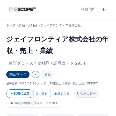
検索
🌓
⌘K
トップ
»
食品
»
食料品
» ジェイフロンティア株式会社
ジェイフロンティア株式会社の年
収・売上・業績
東証グロース / 食料品 / 証券コード 2934
東証グロース
-
食品
最終更新:
2025-08-26
／ 出典: JPX東証上場銘柄一覧、金融庁EDINET
＋ 比較に追加
Xで共有
LINEで共有
URLをコピー
Google検索で優先ソースに追加