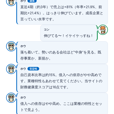
ホウ
成長
直近4期（約3年）で売上は+81%（年率+21.9%、前
期比+21.4%）。はっきり伸びています。成長企業と
言っていい水準です。
コン
伸びてる〜！イケイケっすね！
ホウ
落ち着いて。勢いのある会社ほど“中身”を見る。既
存事業か、新規か。
ホウ
安定性
自己資本比率は約15%。借入への依存がやや高めで
す。業種特性もあわせて見てください。当サイトの
財務健康度スコアは16点です。
ホウ
借入への依存はやや高め。ここは業種の特性とセッ
トで見よう。