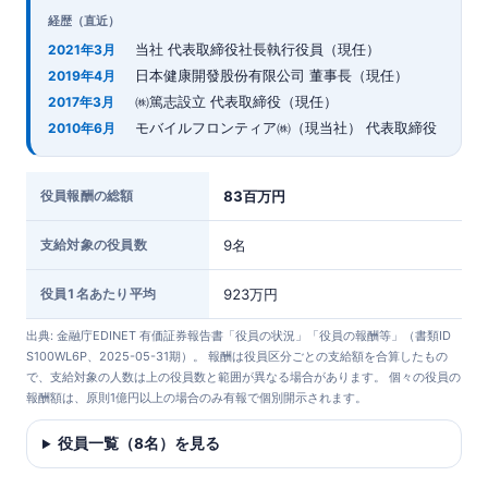
経歴（直近）
当社 代表取締役社長執行役員（現任）
2021年3月
日本健康開發股份有限公司 董事長（現任）
2019年4月
㈱篤志設立 代表取締役（現任）
2017年3月
モバイルフロンティア㈱（現当社） 代表取締役
2010年6月
役員報酬の総額
83百万円
支給対象の役員数
9名
役員1名あたり平均
923万円
出典: 金融庁EDINET 有価証券報告書「役員の状況」「役員の報酬等」（書類ID
S100WL6P、2025-05-31期）。 報酬は役員区分ごとの支給額を合算したもの
で、支給対象の人数は上の役員数と範囲が異なる場合があります。 個々の役員の
報酬額は、原則1億円以上の場合のみ有報で個別開示されます。
役員一覧（8名）を見る