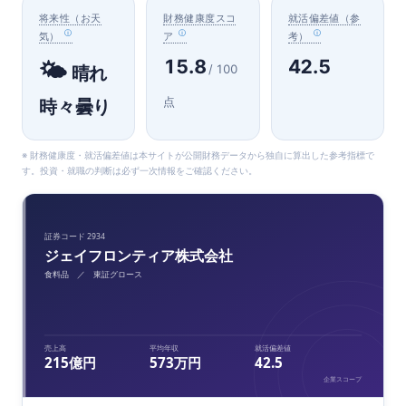
将来性（お天
財務健康度スコ
就活偏差値（参
気）
ア
考）
15.8
42.5
🌤️
/ 100
晴れ
点
時々曇り
※ 財務健康度・就活偏差値は本サイトが公開財務データから独自に算出した参考指標で
す。投資・就職の判断は必ず一次情報をご確認ください。
証券コード 2934
ジェイフロンティア株式会社
食料品 ／ 東証グロース
売上高
平均年収
就活偏差値
215億円
573万円
42.5
企業スコープ