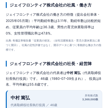
ジェイフロンティア株式会社の社風・働き方
ジェイフロンティア株式会社の働き方の特徴（提出会社単体・
2025年05月期）: 平均勤続年数は3.11年、勤続年数は比較的短
め、従業員の平均年齢は36.3歳、男性の育児休業取得率は
0%、女性管理職比率は47.8%。
出典: 有価証券報告書「従業員の状況」（女性活躍推進法・育児介護休業法に基
づく開示）。社風の定性評価ではなく、開示データに基づく客観的な働き方の指
標です。
ジェイフロンティア株式会社の社長・経営陣
ジェイフロンティア株式会社の代表者は
中村 篤弘
（代表取締役
社長執行役員）です。 46歳（1980-07-09生まれ）。 役員は8
名、平均年齢は55.6歳です。
所有株式数
中村 篤弘
3,369,000株
代表取締役社長執行役員 ／ 46歳