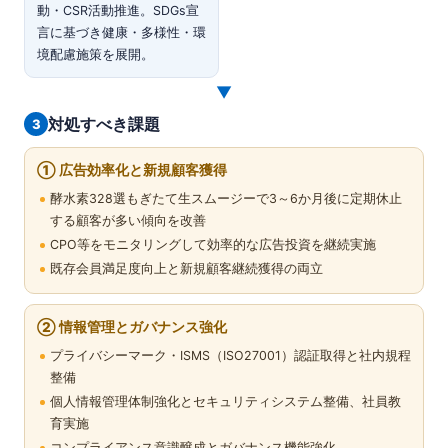
動・CSR活動推進。SDGs宣
言に基づき健康・多様性・環
境配慮施策を展開。
▼
対処すべき課題
3
① 広告効率化と新規顧客獲得
酵水素328選もぎたて生スムージーで3～6か月後に定期休止
する顧客が多い傾向を改善
CPO等をモニタリングして効率的な広告投資を継続実施
既存会員満足度向上と新規顧客継続獲得の両立
② 情報管理とガバナンス強化
プライバシーマーク・ISMS（ISO27001）認証取得と社内規程
整備
個人情報管理体制強化とセキュリティシステム整備、社員教
育実施
コンプライアンス意識醸成とガバナンス機能強化