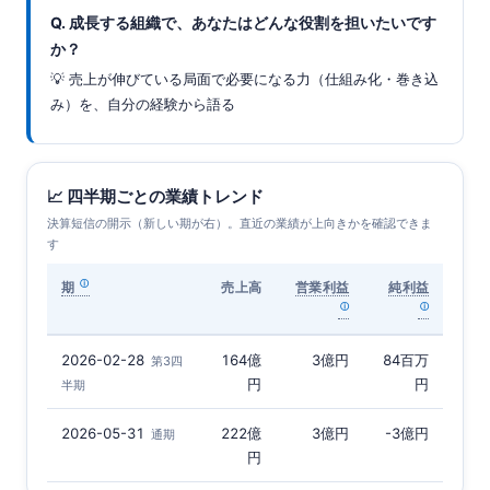
Q. 成長する組織で、あなたはどんな役割を担いたいです
か？
💡 売上が伸びている局面で必要になる力（仕組み化・巻き込
み）を、自分の経験から語る
📈 四半期ごとの業績トレンド
決算短信の開示（新しい期が右）。直近の業績が上向きかを確認できま
す
期
売上高
営業利益
純利益
2026-02-28
164億
3億円
84百万
第3四
円
円
半期
2026-05-31
222億
3億円
-3億円
通期
円