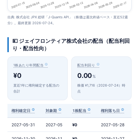
出典: 株式会社 JPX 総研「J-Quants API」（株価は週次終値ベース・直近52週
分）。最終更新 2026-07-24。
💴 ジェイフロンティア株式会社の配当（配当利回
り・配当性向）
1株あたり年間配当
配当利回り
¥0
0.00
%
直近1年に権利確定する配当の
株価 ¥1,716（2026-07-24）時
合計
点
権利確定日
対象期
1株配当
権利落ち日
2027-05-31
2027-05
¥0
2027-05-28
2026-11-30
2026-11
¥0
2026-11-27