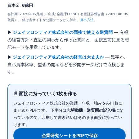
資本金:
6億円
会計期: 2025年05月期 ／ 出典: 金融庁EDINET 有価証券報告書（2026-08-05
取得）。 値は当サイトが公開データから算出。
算出方法
。
▶
ジェイフロンティア株式会社の面接で使える逆質問
— 有報
の経営方針・直近の開示から作った質問と、面接直前に見る暗
記モードを用意しています。
▶
ジェイフロンティア株式会社の経営は大丈夫か
— 黒字か、
自己資本比率、監査の開示などを公開データだけで点検しま
す。
📄 面接に持っていく1枚を作る
ジェイフロンティア株式会社の業績・年収・強みをA4 1枚に
まとめたPDFです。 下半分は
志望動機・逆質問の記入欄
にな
っているので、印刷して書き込めばそのまま面接に持ってい
けます。
企業研究シートをPDFで保存