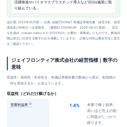
活躍推進やバイオマスプラスチック導入などSDGs施策に取
り組んでいる…
会計期: 2025年05月期 ／ 出典: 金融庁EDINET 有価証券報告書「経営方針、経営
環境及び対処すべき課題等」（書類ID S100WL6P、2026-08-01 取得）。 原文
を生成AI（claude-haiku-4-5-20251001）が要約・再構成したものです。数値目
標は原文に出現する数字のみを掲載していますが、 正確な内容は
算出方法
と原文
をご確認ください。
ジェイフロンティア株式会社の経営指標｜数字の
意味
収益性・成長性・安全性を、有価証券報告書の数値から算出。各指標が
「何を意味するか」も添えています。
収益性（どれだけ稼げるか）
営業利益率
1.4%
本業で稼ぐ効率。
高いほど売上の割
に利益がしっかり
残ります。