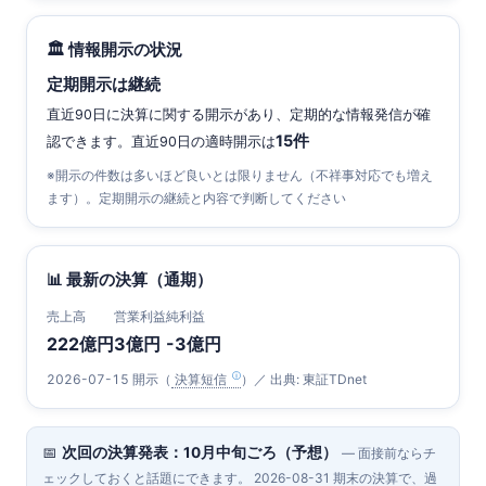
🏛 情報開示の状況
定期開示は継続
直近90日に決算に関する開示があり、定期的な情報発信が確
15件
認できます。直近90日の適時開示は
※開示の件数は多いほど良いとは限りません（不祥事対応でも増え
ます）。定期開示の継続と内容で判断してください
📊 最新の決算（通期）
売上高
営業利益
純利益
222億円
3億円
-3億円
2026-07-15 開示（
決算短信
）／ 出典: 東証TDnet
📅
次回の決算発表：10月中旬ごろ（予想）
— 面接前ならチ
ェックしておくと話題にできます。 2026-08-31 期末の決算で、過