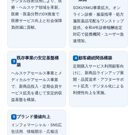
デジタル技術活用により、医
療・ヘルスケア領域を革新。
SOKUYAKU事業拡大。オン
医療・医薬分野のDX推進で
ライン診療・服薬指導・処方
医療サービス向上と社会保障
箋医薬品宅配をワンストップ
負担減に貢献。
提供。令和4年診療報酬改定
対応で提携機関・ユーザー急
速増加。
既存事業の安定基盤構
顧客継続関係構築
4
3
築
定期購入サービス利用顧客向
けに、新商品ラインアップ展
ヘルスケアセールス事業とメ
開・品質追求・アフターサポ
ディカルケアセールス事業
ート拡充・デジタル化による
で、新商品投入・定期会員サ
利便性向上を実施。
ービス拡充を通じて安定的収
益基盤を構築。
ブランド価値向上
5
インフォマーシャル・SNS広
告活用、情報開示・広報活