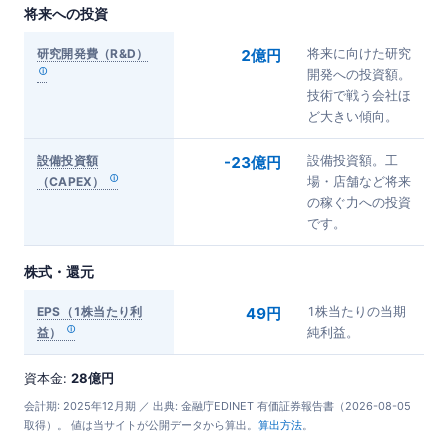
将来への投資
研究開発費（R&D）
2億円
将来に向けた研究
開発への投資額。
技術で戦う会社ほ
ど大きい傾向。
設備投資額
-23億円
設備投資額。工
（CAPEX）
場・店舗など将来
の稼ぐ力への投資
です。
株式・還元
EPS（1株当たり利
49円
1株当たりの当期
益）
純利益。
資本金:
28億円
会計期: 2025年12月期 ／ 出典: 金融庁EDINET 有価証券報告書（2026-08-05
取得）。 値は当サイトが公開データから算出。
算出方法
。