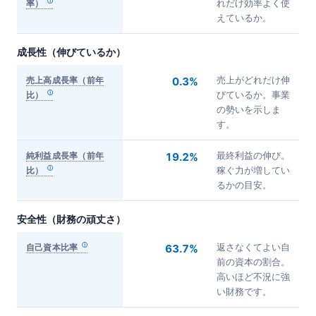
率）
れだけ効率よく使
えているか。
成長性（伸びているか）
売上高成長率（前年
0.3%
売上がどれだけ伸
比）
びているか。事業
の勢いを示しま
す。
純利益成長率（前年
19.2%
最終利益の伸び。
比）
稼ぐ力が増してい
るかの目安。
安全性（財務の頑丈さ）
自己資本比率
63.7%
返さなくてよい自
前の資本の割合。
高いほど不況に強
い財務です。