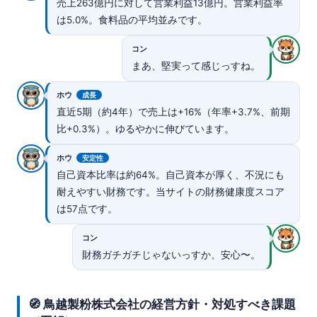
売上263億円に対して営業利益13億円。営業利益率
は5.0%。食料品の平均並みです。
コン
まあ、堅実って感じっすね。
ホウ
成長
直近5期（約4年）で売上は+16%（年率+3.7%、前期
比+0.3%）。ゆるやかに伸びています。
ホウ
安定性
自己資本比率は約64%。自己資本が厚く、不況にも
耐えやすい財務です。当サイトの財務健康度スコア
は57点です。
コン
財務ガチガチじゃないっすか、安心〜。
🧭 鳥越製粉株式会社の経営方針・対処すべき課題