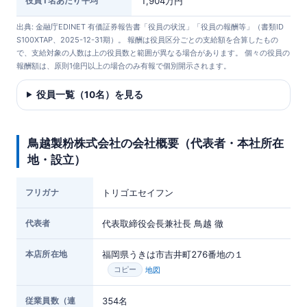
役員1名あたり平均
1,904万円
出典: 金融庁EDINET 有価証券報告書「役員の状況」「役員の報酬等」（書類ID
S100XTAP、2025-12-31期）。 報酬は役員区分ごとの支給額を合算したもの
で、支給対象の人数は上の役員数と範囲が異なる場合があります。 個々の役員の
報酬額は、原則1億円以上の場合のみ有報で個別開示されます。
役員一覧（10名）を見る
鳥越製粉株式会社の会社概要（代表者・本社所在
地・設立）
フリガナ
トリゴエセイフン
代表者
代表取締役会長兼社長 鳥越 徹
本店所在地
福岡県うきは市吉井町276番地の１
地図
コピー
従業員数（連
354名