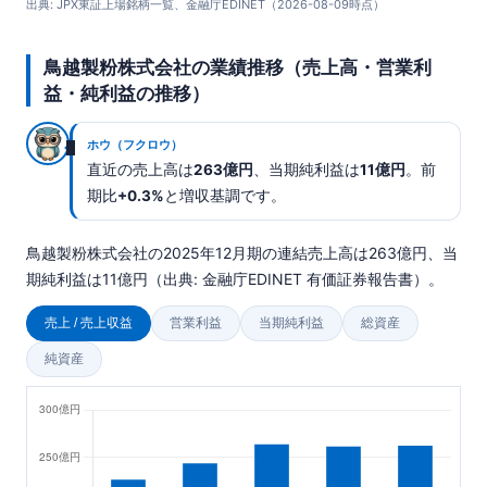
出典: JPX東証上場銘柄一覧、金融庁EDINET（2026-08-09時点）
鳥越製粉株式会社の業績推移（売上高・営業利
益・純利益の推移）
ホウ（フクロウ）
直近の売上高は
263億円
、当期純利益は
11億円
。前
期比
+0.3%
と増収基調です。
鳥越製粉株式会社の2025年12月期の連結売上高は263億円、当
期純利益は11億円（出典: 金融庁EDINET 有価証券報告書）。
売上 / 売上収益
営業利益
当期純利益
総資産
純資産