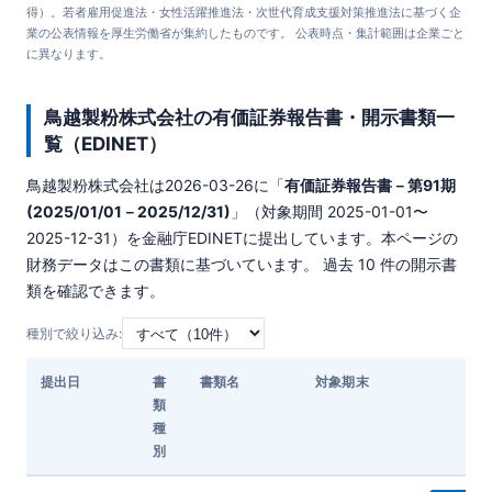
得）。若者雇用促進法・女性活躍推進法・次世代育成支援対策推進法に基づく企
業の公表情報を厚生労働省が集約したものです。 公表時点・集計範囲は企業ごと
に異なります。
鳥越製粉株式会社の有価証券報告書・開示書類一
覧（EDINET）
鳥越製粉株式会社は
2026-03-26
に「
有価証券報告書－第91期
(2025/01/01－2025/12/31)
」（対象期間 2025-01-01〜
2025-12-31）を金融庁EDINETに提出しています。本ページの
財務データはこの書類に基づいています。 過去 10 件の開示書
類を確認できます。
種別で絞り込み:
提出日
書
書類名
対象期末
ダ
類
種
別