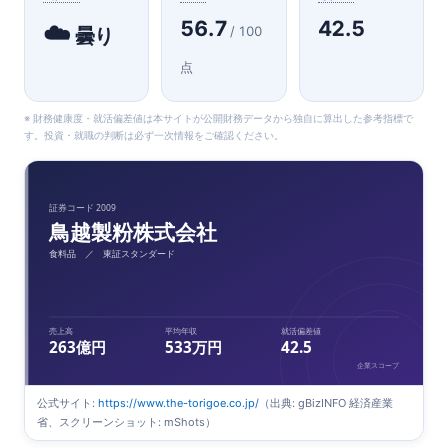
56.7
42.5
☁️
/ 100
曇り
点
※ 財務健康度・就活偏差値は本サイトが公開財務データから独自に算出した参考指標で
す。投資・就職の判断は必ず一次情報をご確認ください。
証券コード 2009
鳥越製粉株式会社
食料品 ／ 東証スタンダード
売上高
平均年収
就活偏差値
263億円
533万円
42.5
企業スコープ
公式サイト:
https://www.the-torigoe.co.jp/
（出典: gBizINFO 経済産業
省、スクリーンショット: mShots）