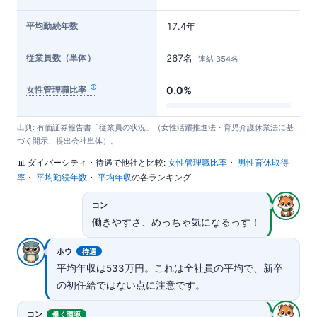
平均勤続年数
17.4年
従業員数（単体）
267名
連結 354名
女性管理職比率
0.0%
出典: 有価証券報告書「従業員の状況」（女性活躍推進法・育児介護休業法に基
づく開示、提出会社単体）。
📊 ダイバーシティ・待遇で他社と比較:
女性管理職比率
・
男性育休取得
率
・
平均勤続年数
・
平均年収
の各ランキング
コン
働きやすさ、めっちゃ気になるっす！
ホウ
待遇
平均年収は533万円。これは全社員の平均で、新卒
の初任給ではない点に注意です。
コン
働く環境