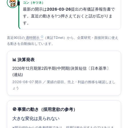
コン（キツネ）
最新の開示は
2026-03-26
提出の有価証券報告書で
す。直近の動きを1つ押さえておくと話が広がりま
す。
直近90日の
適時開示
（東証TDnet）から、企業研究・面接対策に使え
る動きを自動抽出しています。
📊 決算発表
2026年12月期第2四半期(中間期)決算短信〔日本基準〕
(連結)
2026-08-07 開示 ／ 業績の節目。売上・利益の推移を確認しまし
ょう
🧭 事業の動き（採用意欲の参考）
大きな変化は見られない
※開示傾向からの参考情報であり、採用計画を示すものではありま