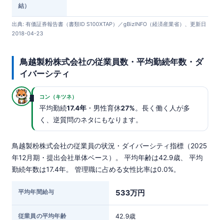
結）
出典: 有価証券報告書（書類ID S100XTAP）／gBizINFO（経済産業省）、更新日
2018-04-23
鳥越製粉株式会社の従業員数・平均勤続年数・ダ
イバーシティ
コン（キツネ）
平均勤続
17.4年
・男性育休
27%
。長く働く人が多
く、逆質問のネタにもなります。
鳥越製粉株式会社の従業員の状況・ダイバーシティ指標（2025
年12月期・提出会社単体ベース）。 平均年齢は42.9歳、 平均
勤続年数は17.4年。 管理職に占める女性比率は0.0%。
平均年間給与
533万円
従業員の平均年齢
42.9歳