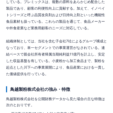
している。プレミックスは、複数の原料をあらかじめ配合した
製品であり、顧客の利便性向上に貢献する。加えて、イノベイ
トシリーズと呼ぶ品質改良剤および日持向上剤といった機能性
食品素材も扱っている。これらの製品を通じて、食品メーカー
や外食産業など業務用顧客のニーズに対応している。

組織体制としては、当社を含む子会社7社によるグループ構成と
なっており、単一セグメントでの事業運営がなされている。連
結ベースで親会社所有者帰属当期純利益11億円を計上し、安定
した収益基盤を有している。小麦粉から加工食品まで、製粉を
起点とした川下への事業展開により、食品産業における一貫し
た価値提供を行っている。
鳥越製粉株式会社の強み・特徴
鳥越製粉株式会社を公開財務データから見た場合の主な特徴は
次のとおりです。