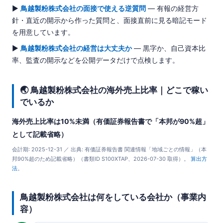
▶
鳥越製粉株式会社の面接で使える逆質問
— 有報の経営方
針・直近の開示から作った質問と、面接直前に見る暗記モード
を用意しています。
▶
鳥越製粉株式会社の経営は大丈夫か
— 黒字か、自己資本比
率、監査の開示などを公開データだけで点検します。
🌏 鳥越製粉株式会社の海外売上比率｜どこで稼い
でいるか
海外売上比率は10%未満（有価証券報告書で「本邦が90%超」
として記載省略）
会計期: 2025-12-31 ／ 出典: 有価証券報告書 関連情報「地域ごとの情報」（本
邦90%超のため記載省略）（書類ID S100XTAP、2026-07-30 取得）。
算出方
法
。
鳥越製粉株式会社は何をしている会社か（事業内
容）