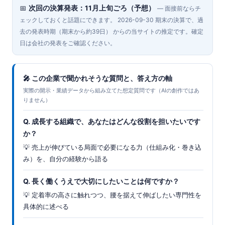
📅
次回の決算発表：11月上旬ごろ（予想）
— 面接前ならチ
ェックしておくと話題にできます。 2026-09-30 期末の決算で、過
去の発表時期（期末から約39日） からの当サイトの推定です。確定
日は会社の発表をご確認ください。
🎤 この企業で聞かれそうな質問と、答え方の軸
実際の開示・業績データから組み立てた想定質問です（AIの創作ではあ
りません）
Q. 成長する組織で、あなたはどんな役割を担いたいです
か？
💡 売上が伸びている局面で必要になる力（仕組み化・巻き込
み）を、自分の経験から語る
Q. 長く働くうえで大切にしたいことは何ですか？
💡 定着率の高さに触れつつ、腰を据えて伸ばしたい専門性を
具体的に述べる