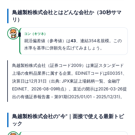
鳥越製粉株式会社とはどんな会社か（30秒サマ
リ）
コン（キツネ）
就活偏差値（参考値）は
43
、連結354名規模。この
水準を基準に併願先を広げてみましょう。
鳥越製粉株式会社（証券コード2009）は東証スタンダード
上場の食料品業界に属する企業。EDINETコードはE00351、
決算日は12月31日（出典: JPX東証上場銘柄一覧、金融庁
EDINET、2026-08-09時点）。直近の開示は2026-03-26提
出の有価証券報告書－第91期(2025/01/01－2025/12/31)。
鳥越製粉株式会社の“今”｜面接で使える最新トピ
ック