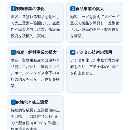
製粉事業の強化
食品事業の拡大
1
2
顧客に選ばれる製品を創出し
顧客ニーズを捉えてスピード
て売上基盤を強固にし、生産
重視で製品を開発し、差別化
性や品質の向上に繋がる設備
された製品の開発・製造体制
投資を積極的に実施。
を構築。
精麦・飼料事業の拡大
デジタル技術の活用
3
4
醸造・主食用精麦では原料と
デジタル化した事務管理の定
品質にこだわり、鳥越グレイ
着を図り、営業全体の生産性
ンホールディングス傘下の４
を向上させる。
社の強みを活かした体制を構
築。
IR強化と株主還元
5
持続的な成長と企業価値向上
を目指し、2026年12月期ま
での配当性向100％を目標に
株主還元を実施。