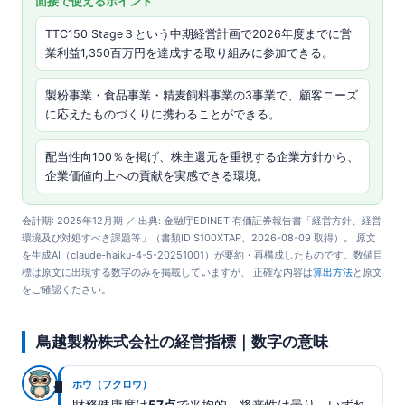
面接で使えるポイント
TTC150 Stage３という中期経営計画で2026年度までに営
業利益1,350百万円を達成する取り組みに参加できる。
製粉事業・食品事業・精麦飼料事業の3事業で、顧客ニーズ
に応えたものづくりに携わることができる。
配当性向100％を掲げ、株主還元を重視する企業方針から、
企業価値向上への貢献を実感できる環境。
会計期: 2025年12月期 ／ 出典: 金融庁EDINET 有価証券報告書「経営方針、経営
環境及び対処すべき課題等」（書類ID S100XTAP、2026-08-09 取得）。 原文
を生成AI（claude-haiku-4-5-20251001）が要約・再構成したものです。数値目
標は原文に出現する数字のみを掲載していますが、 正確な内容は
算出方法
と原文
をご確認ください。
鳥越製粉株式会社の経営指標｜数字の意味
ホウ（フクロウ）
財務健康度は
57点
で平均的、将来性は曇り。いずれ