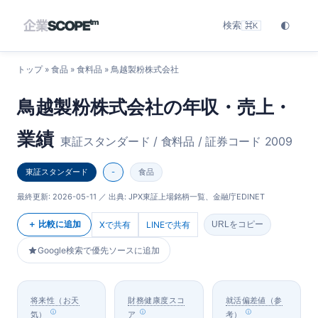
検索
🌓
⌘K
トップ
»
食品
»
食料品
» 鳥越製粉株式会社
鳥越製粉株式会社の年収・売上・
業績
東証スタンダード / 食料品 / 証券コード 2009
東証スタンダード
-
食品
最終更新:
2026-05-11
／ 出典: JPX東証上場銘柄一覧、金融庁EDINET
＋ 比較に追加
Xで共有
LINEで共有
URLをコピー
Google検索で優先ソースに追加
将来性（お天
財務健康度スコ
就活偏差値（参
気）
ア
考）