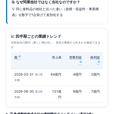
Q. なぜ同業他社ではなく当社なのですか？
💡 同じ食料品の他社と比べた違い（規模・収益性・事業構
成）を数字で1点挙げて差別化する
📈 四半期ごとの業績トレンド
決算短信の開示（新しい期が右）。直近の業績が上向きかを確認できま
す
期
売上高
営業利益
純利益
2026-03-31
64億円
4億円
2億円
第1四
半期
2026-06-30
131億
8億円
7億円
第2四
円
半期
🕒 鳥越製粉株式会社の適時開示タイムライン（直近2件）