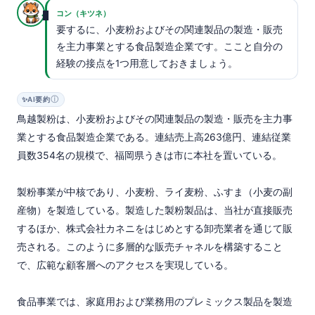
コン（キツネ）
要するに、小麦粉およびその関連製品の製造・販売
を主力事業とする食品製造企業です。ここと自分の
経験の接点を1つ用意しておきましょう。
ⓘ
✨
AI要約
鳥越製粉は、小麦粉およびその関連製品の製造・販売を主力事
業とする食品製造企業である。連結売上高263億円、連結従業
員数354名の規模で、福岡県うきは市に本社を置いている。

製粉事業が中核であり、小麦粉、ライ麦粉、ふすま（小麦の副
産物）を製造している。製造した製粉製品は、当社が直接販売
するほか、株式会社カネニをはじめとする卸売業者を通じて販
売される。このように多層的な販売チャネルを構築すること
で、広範な顧客層へのアクセスを実現している。

食品事業では、家庭用および業務用のプレミックス製品を製造