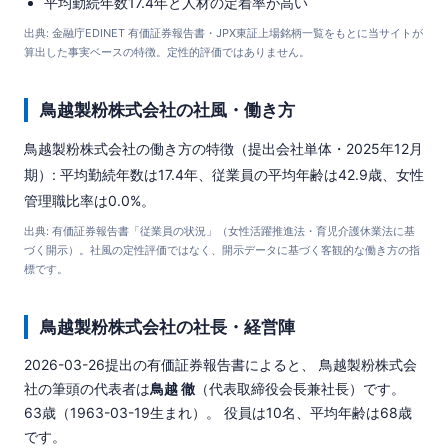
平均勤続年数17.4年と人材の定着率が高い
出典: 金融庁EDINET 有価証券報告書・JPX東証上場銘柄一覧をもとに当サイトが
算出した事実ベースの特徴。定性的評価ではありません。
鳥越製粉株式会社の社風・働き方
鳥越製粉株式会社の働き方の特徴（提出会社単体・2025年12月
期）: 平均勤続年数は17.4年、従業員の平均年齢は42.9歳、女性
管理職比率は0.0%。
出典: 有価証券報告書「従業員の状況」（女性活躍推進法・育児介護休業法に基
づく開示）。社風の定性評価ではなく、開示データに基づく客観的な働き方の指
標です。
鳥越製粉株式会社の社長・経営陣
2026-03-26提出の有価証券報告書によると、 鳥越製粉株式会
社の筆頭の代表者は
鳥越 徹
（代表取締役会長兼社長）です。
63歳（1963-03-19生まれ）。 役員は10名、平均年齢は68歳
です。