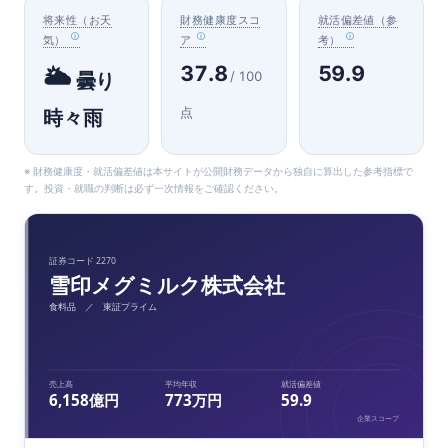
将来性（お天
財務健康度スコ
就活偏差値（参
気）
ア
考）
37.8
59.9
🌥️
/ 100
曇り
点
時々雨
※ 財務健康度・就活偏差値は本サイトが公開財務データから独自に算出した参考指標で
す。投資・就職の判断は必ず一次情報をご確認ください。
証券コード 2270
雪印メグミルク株式会社
食料品 ／ 東証プライム
売上高
平均年収
就活偏差値
6,158億円
773万円
59.9
企業スコープ