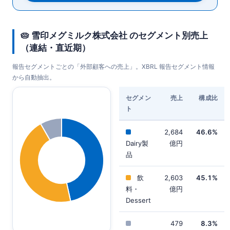
🥧 雪印メグミルク株式会社 のセグメント別売上
（連結・直近期）
報告セグメントごとの「外部顧客への売上」。XBRL 報告セグメント情報
から自動抽出。
セグメン
売上
構成比
ト
2,684
46.6%
Dairy製
億円
品
飲
2,603
45.1%
料・
億円
Dessert
479
8.3%