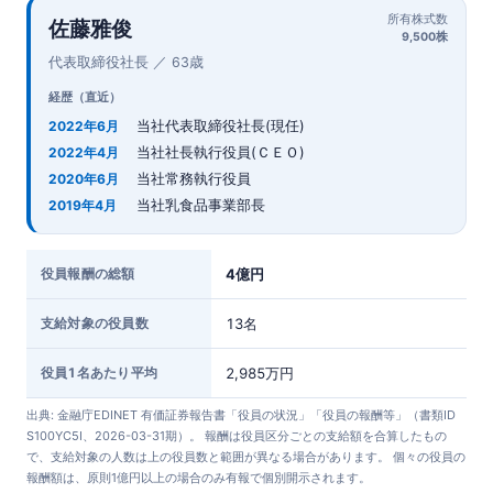
所有株式数
佐藤雅俊
9,500株
代表取締役社長 ／ 63歳
経歴（直近）
当社代表取締役社長(現任)
2022年6月
当社社長執行役員(ＣＥＯ)
2022年4月
当社常務執行役員
2020年6月
当社乳食品事業部長
2019年4月
役員報酬の総額
4億円
支給対象の役員数
13名
役員1名あたり平均
2,985万円
出典: 金融庁EDINET 有価証券報告書「役員の状況」「役員の報酬等」（書類ID
S100YC5I、2026-03-31期）。 報酬は役員区分ごとの支給額を合算したもの
で、支給対象の人数は上の役員数と範囲が異なる場合があります。 個々の役員の
報酬額は、原則1億円以上の場合のみ有報で個別開示されます。