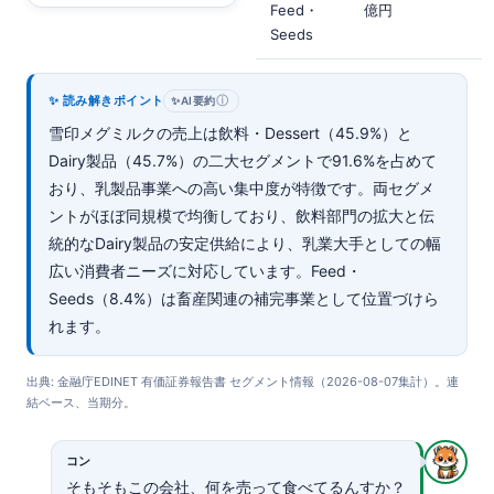
Feed・
億円
Seeds
✨ 読み解きポイント
ⓘ
✨
AI要約
雪印メグミルクの売上は飲料・Dessert（45.9%）と
Dairy製品（45.7%）の二大セグメントで91.6%を占めて
おり、乳製品事業への高い集中度が特徴です。両セグメ
ントがほぼ同規模で均衡しており、飲料部門の拡大と伝
統的なDairy製品の安定供給により、乳業大手としての幅
広い消費者ニーズに対応しています。Feed・
Seeds（8.4%）は畜産関連の補完事業として位置づけら
れます。
出典: 金融庁EDINET 有価証券報告書 セグメント情報（2026-08-07集計）。連
結ベース、当期分。
コン
そもそもこの会社、何を売って食べてるんすか？