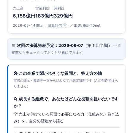
売上高
営業利益
純利益
6,158億円
183億円
329億円
2026-05-14 開示（
決算短信
）／ 出典: 東証TDnet
📅
次回の決算発表予定：2026-08-07
（第１四半期）
— 面
接前ならチェックしておくと話題にできます
🎤 この企業で聞かれそうな質問と、答え方の軸
実際の開示・業績データから組み立てた想定質問です（AIの創作ではあ
りません）
Q. 成長する組織で、あなたはどんな役割を担いたいです
か？
💡 売上が伸びている局面で必要になる力（仕組み化・巻き込
み）を、自分の経験から語る