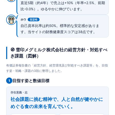
直近5期（約4年）で売上は+10%（年率+2.5%、前期
比-0.0%）。ゆるやかに伸びています。
ホウ
安定性
自己資本比率は約50%。標準的な安定感がありま
す。当サイトの財務健康度スコアは38点です。
🧭 雪印メグミルク株式会社の経営方針・対処すべ
き課題（図解）
有価証券報告書の「経営方針、経営環境及び対処すべき課題等」を、目指
す姿・戦略・課題の3段に整理しました。
目指す姿と数値目標
1
存在意義・志
社会課題に挑む精神で、人と自然が健やかに
めぐる食の未来を育んでいく。