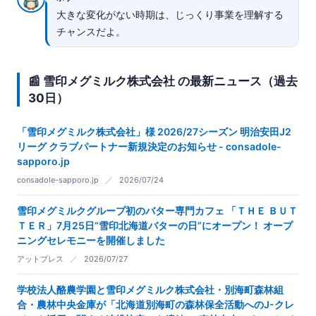
大きな変化がない時期は、じっくり事業を理解する
チャンスだよ。
📰 雪印メグミルク株式会社 の最新ニュース（過去
30日）
「雪印メグミルク株式会社」様 2026/27シーズン 明治安田J2
リーグ クラブパートナー新規決定のお知らせ - consadole-
sapporo.jp
consadole-sapporo.jp
／
2026/07/24
雪印メグミルクグループ初のバター専門カフェ 「ＴＨＥ ＢＵＴ
ＴＥＲ」7月25日“雪印北海道バターの日”にオープン！ オープ
ニングセレモニーを開催しました
アットプレス
／
2026/07/27
学校法人酪農学園と雪印メグミルク株式会社・別海町森林組
合・農林中央金庫が「北海道別海町の森林保全活動へのJ-クレ