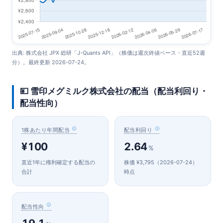
出典: 株式会社 JPX 総研「J-Quants API」（株価は週次終値ベース・直近52週
分）。最終更新 2026-07-24。
💴 雪印メグミルク株式会社の配当（配当利回り・
配当性向）
1株あたり年間配当
配当利回り
¥100
2.64
%
直近1年に権利確定する配当の
株価 ¥3,795（2026-07-24）
合計
時点
配当性向