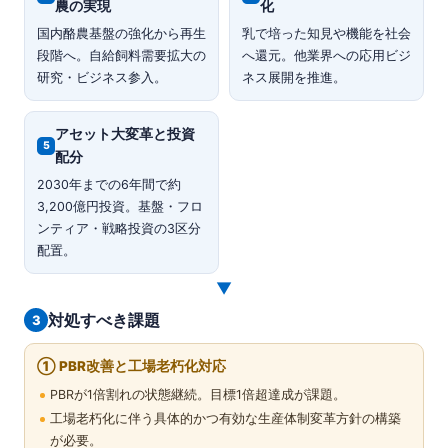
農の実現
化
国内酪農基盤の強化から再生
乳で培った知見や機能を社会
段階へ。自給飼料需要拡大の
へ還元。他業界への応用ビジ
研究・ビジネス参入。
ネス展開を推進。
アセット大変革と投資
5
配分
2030年までの6年間で約
3,200億円投資。基盤・フロ
ンティア・戦略投資の3区分
配置。
▼
対処すべき課題
3
① PBR改善と工場老朽化対応
PBRが1倍割れの状態継続。目標1倍超達成が課題。
工場老朽化に伴う具体的かつ有効な生産体制変革方針の構築
が必要。