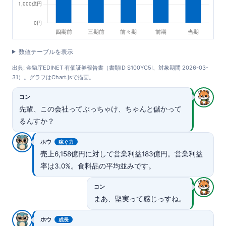
数値テーブルを表示
出典: 金融庁EDINET 有価証券報告書（書類ID S100YC5I、対象期間 2026-03-
31）。グラフはChart.jsで描画。
コン
先輩、この会社ってぶっちゃけ、ちゃんと儲かって
るんすか？
ホウ
稼ぐ力
売上6,158億円に対して営業利益183億円。営業利益
率は3.0%。食料品の平均並みです。
コン
まあ、堅実って感じっすね。
ホウ
成長