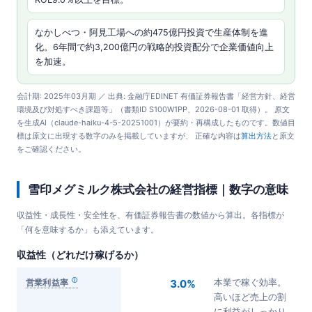
なかしべつ・阿見工場への約475億円投資で生産体制を進
化。6年間で約3,200億円の戦略的投資配分で企業価値向上
を加速。
会計期: 2025年03月期 ／ 出典: 金融庁EDINET 有価証券報告書「経営方針、経営
環境及び対処すべき課題等」（書類ID S100W1PP、2026-08-01 取得）。 原文
を生成AI（claude-haiku-4-5-20251001）が要約・再構成したものです。数値目
標は原文に出現する数字のみを掲載していますが、 正確な内容は
算出方法
と原文
をご確認ください。
雪印メグミルク株式会社の経営指標｜数字の意味
収益性・成長性・安全性を、有価証券報告書の数値から算出。各指標が
「何を意味するか」も添えています。
収益性（どれだけ稼げるか）
営業利益率
3.0%
本業で稼ぐ効率。
高いほど売上の割
に利益がしっかり