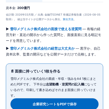
資本金:
200億円
会計期: 2026年03月期 ／ 出典: 金融庁EDINET 有価証券報告書（2026-08-05
取得）。 値は当サイトが公開データから算出。
算出方法
。
▶
雪印メグミルク株式会社の面接で使える逆質問
— 有報の経
営方針・直近の開示から作った質問と、面接直前に見る暗記モ
ードを用意しています。
▶
雪印メグミルク株式会社の経営は大丈夫か
— 黒字か、自己
資本比率、監査の開示などを公開データだけで点検します。
📄 面接に持っていく1枚を作る
雪印メグミルク株式会社の業績・年収・強みをA4 1枚にまと
めたPDFです。 下半分は
志望動機・逆質問の記入欄
になって
いるので、印刷して書き込めばそのまま面接に持っていけま
す。
企業研究シートをPDFで保存