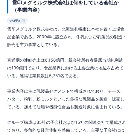
雪印メグミルク株式会社は何をしている会社か
（事業内容）
ⓘ
✨
AI要約
雪印メグミルク株式会社は、北海道札幌市に本社を置く上場食
品企業である。2009年に設立され、牛乳および乳製品の製造・
販売を主力事業としている。

直近期の連結売上は6,158億円、親会社所有者帰属当期純利益
は139億円であり、食品業界における主要企業の地位を占めて
いる。連結従業員数は5,751名である。

事業内容は主に乳製品セグメントで構成されており、チーズ、
バター、粉乳、粉ミルクといった多様な乳製品を製造・販売し
ている。加えて油脂や機能性食品も製造対象に含まれている。

グループ構成は35社の子会社および15社の関連会社で構成され
ており、多角的な経営体制を整備している。主要な子会社には