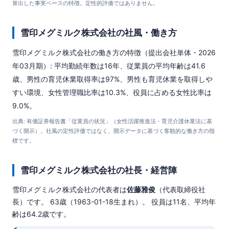
算出した事実ベースの特徴。定性的評価ではありません。
雪印メグミルク株式会社の社風・働き方
雪印メグミルク株式会社の働き方の特徴（提出会社単体・2026
年03月期）: 平均勤続年数は16年、従業員の平均年齢は41.6
歳、男性の育児休業取得率は97%、男性も育児休業を取得しや
すい環境、女性管理職比率は10.3%、役員に占める女性比率は
9.0%。
出典: 有価証券報告書「従業員の状況」（女性活躍推進法・育児介護休業法に基
づく開示）。社風の定性評価ではなく、開示データに基づく客観的な働き方の指
標です。
雪印メグミルク株式会社の社長・経営陣
雪印メグミルク株式会社の代表者は
佐藤雅俊
（代表取締役社
長）です。 63歳（1963-01-18生まれ）。 役員は11名、平均年
齢は64.2歳です。