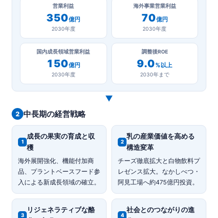
営業利益
海外事業営業利益
350
70
億円
億円
2030年度
2030年度
国内成長領域営業利益
調整後ROE
150
9.0
億円
%以上
2030年度
2030年まで
▼
中長期の経営戦略
2
成長の果実の育成と収
乳の産業価値を高める
1
2
穫
構造変革
海外展開強化、機能付加商
チーズ徹底拡大と白物飲料プ
品、プラントベースフード参
レゼンス拡大。なかしべつ・
入による新成長領域の確立。
阿見工場へ約475億円投資。
リジェネラティブな酪
社会とのつながりの進
3
4