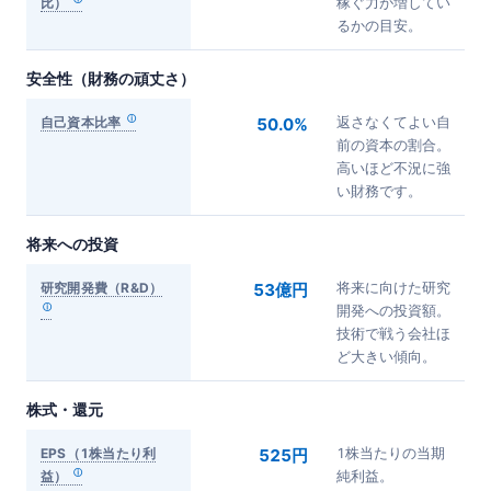
比）
稼ぐ力が増してい
るかの目安。
安全性（財務の頑丈さ）
自己資本比率
50.0%
返さなくてよい自
前の資本の割合。
高いほど不況に強
い財務です。
将来への投資
研究開発費（R&D）
53億円
将来に向けた研究
開発への投資額。
技術で戦う会社ほ
ど大きい傾向。
株式・還元
EPS（1株当たり利
525円
1株当たりの当期
益）
純利益。