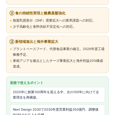
② 食の持続性実現と酪農基盤強化
無脂乳固形分（SNF）需要拡大への業界課題への対応。
少子高齢化と食料供給不安定化への対応。
③ 新領域進出と海外事業拡大
プラントベースフード、代替食品事業の確立。2026年度工場
稼働予定。
東南アジアを拠点としたチーズ事業拡大と海外利益20%構成
達成。
面接で使えるポイント
2025年に創業100周年を迎える中、次の100年に向けて企
業理念を再構築。
Next Design 2030で2030年度営業利益350億円、調整後
ROE9.0％以上を目標。