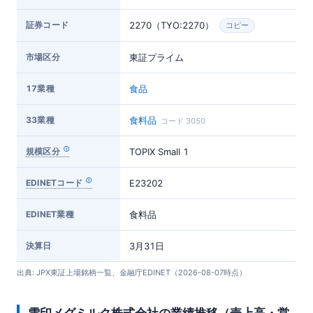
証券コード
2270（TYO:2270）
コピー
市場区分
東証プライム
17業種
食品
33業種
食料品
コード 3050
規模区分
TOPIX Small 1
EDINETコード
E23202
EDINET業種
食料品
決算日
3月31日
出典: JPX東証上場銘柄一覧、金融庁EDINET（2026-08-07時点）
雪印メグミルク株式会社の業績推移（売上高・営