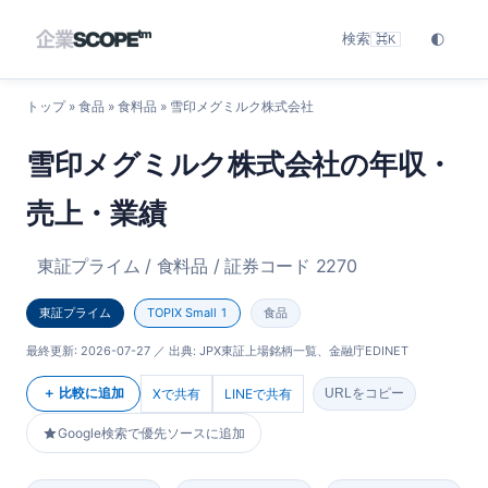
検索
🌓
⌘K
トップ
»
食品
»
食料品
» 雪印メグミルク株式会社
雪印メグミルク株式会社の年収・
売上・業績
東証プライム / 食料品 / 証券コード 2270
東証プライム
TOPIX Small 1
食品
最終更新:
2026-07-27
／ 出典: JPX東証上場銘柄一覧、金融庁EDINET
＋ 比較に追加
Xで共有
LINEで共有
URLをコピー
Google検索で優先ソースに追加