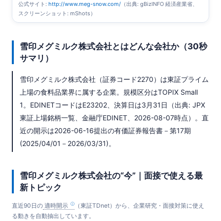
公式サイト:
http://www.meg-snow.com/
（出典: gBizINFO 経済産業省、
スクリーンショット: mShots）
雪印メグミルク株式会社とはどんな会社か（30秒
サマリ）
雪印メグミルク株式会社（証券コード2270）は東証プライム
上場の食料品業界に属する企業。規模区分はTOPIX Small
1。EDINETコードはE23202、決算日は3月31日（出典: JPX
東証上場銘柄一覧、金融庁EDINET、2026-08-07時点）。直
近の開示は2026-06-16提出の有価証券報告書－第17期
(2025/04/01－2026/03/31)。
雪印メグミルク株式会社の“今”｜面接で使える最
新トピック
直近90日の
適時開示
（東証TDnet）から、企業研究・面接対策に使え
る動きを自動抽出しています。