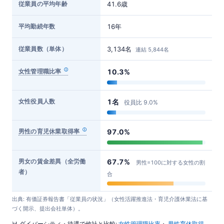
従業員の平均年齢
41.6歳
平均勤続年数
16年
従業員数（単体）
3,134名
連結 5,844名
女性管理職比率
10.3%
女性役員人数
1名
役員比 9.0%
男性の育児休業取得率
97.0%
男女の賃金差異（全労働
67.7%
男性=100に対する女性の割
者）
合
出典: 有価証券報告書「従業員の状況」（女性活躍推進法・育児介護休業法に基
づく開示、提出会社単体）。
📊 ダイバーシティ・待遇で他社と比較:
女性管理職比率
・
男性育休取得