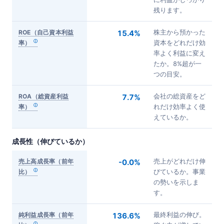
残ります。
ROE（自己資本利益
15.4%
株主から預かった
率）
資本をどれだけ効
率よく利益に変え
たか。8%超が一
つの目安。
ROA（総資産利益
7.7%
会社の総資産をど
率）
れだけ効率よく使
えているか。
成長性（伸びているか）
売上高成長率（前年
-0.0%
売上がどれだけ伸
比）
びているか。事業
の勢いを示しま
す。
純利益成長率（前年
136.6%
最終利益の伸び。