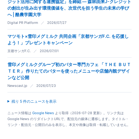
ジット活用に関する連携協定」を締結 ― 森林由来J-クレジット
の創出が生み出す環境価値を、次世代を担う学生の未来の学び
へ | 酪農学園大学
Digital PR Platform
／
2026/07/27
マツモト×雪印メグミルク 共同企画「京都サンガF.C. を応援し
よう！」プレゼントキャンペーン
京都サンガF.C.
／
2026/07/01
雪印メグミルクグループ初のバター専門カフェ 「ＴＨＥ ＢＵＴ
ＴＥＲ」 作りたてのバターを使ったメニューや店舗内観デザイ
ンなど公開
Newscast.jp
／
2026/07/23
残り 5 件のニュースを表示
ニュース情報は
Google News
より取得（2026-07-28 更新）。リンク先は
Google News のリダイレクトURLで、配信元の媒体に遷移します。タイトル・
リンク・配信元・公開日のみを表示し、本文や画像は取得・転載していません。