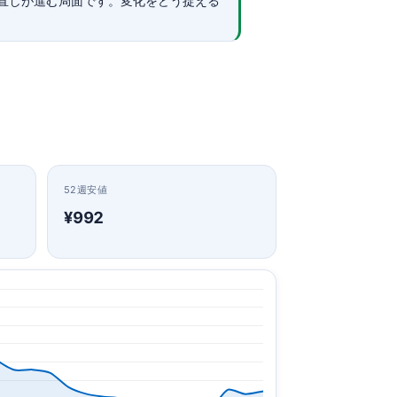
直しが進む局面です。変化をどう捉える
52週安値
¥992