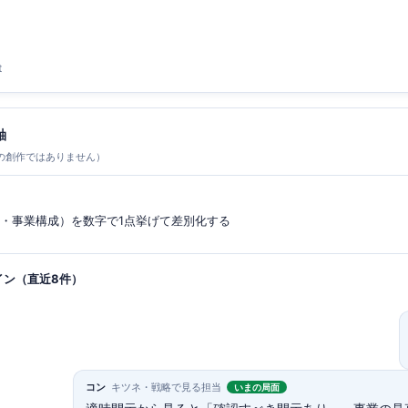
t
軸
の創作ではありません）
性・事業構成）を数字で1点挙げて差別化する
イン（直近8件）
コン
キツネ・戦略で見る担当
いまの局面