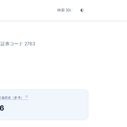
検索
🌓
⌘K
 証券コード 2763
活偏差値（参考）
6