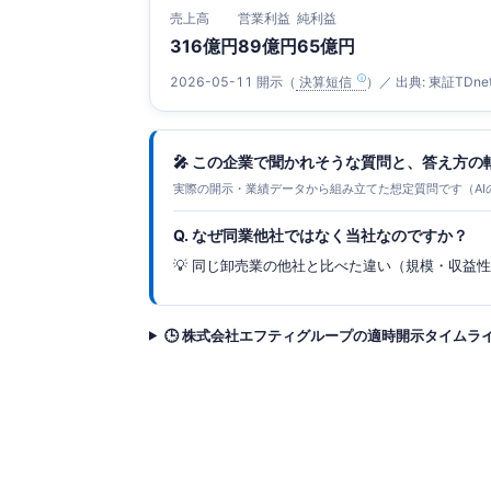
売上高
営業利益
純利益
316億円
89億円
65億円
2026-05-11 開示（
決算短信
）／ 出典: 東証TDne
🎤 この企業で聞かれそうな質問と、答え方の
実際の開示・業績データから組み立てた想定質問です（AI
Q. なぜ同業他社ではなく当社なのですか？
💡 同じ卸売業の他社と比べた違い（規模・収益
🕒 株式会社エフティグループの適時開示タイムラ