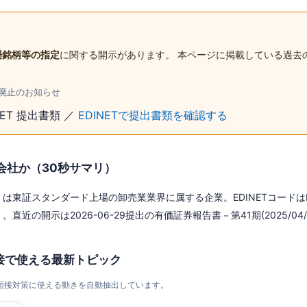
場銘柄等の指定
に関する開示があります。 本ページに掲載している過去
廃止のお知らせ
NET 提出書類 ／
EDINETで提出書類を確認する
会社か（30秒サマリ）
は東証スタンダード上場の卸売業業界に属する企業。EDINETコードはE03
。直近の開示は2026-06-29提出の有価証券報告書－第41期(2025/04/01
接で使える最新トピック
・面接対策に使える動きを自動抽出しています。