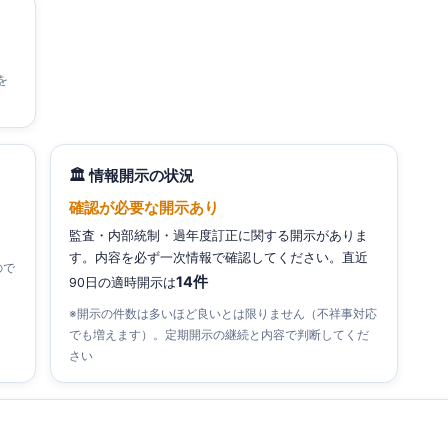
）
を
🏛 情報開示の状況
確認が必要な開示あり
監査・内部統制・過年度訂正に関する開示がありま
す。内容を必ず一次情報で確認してください。直近
ので
14件
90日の適時開示は
※開示の件数は多いほど良いとは限りません（不祥事対応
でも増えます）。定期開示の継続と内容で判断してくだ
さい