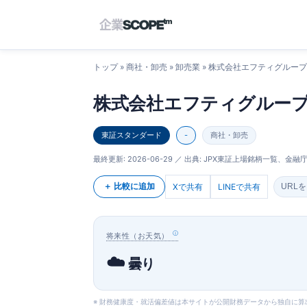
トップ
»
商社・卸売
»
卸売業
» 株式会社エフティグループ
株式会社エフティグルー
東証スタンダード
-
商社・卸売
最終更新:
2026-06-29
／ 出典: JPX東証上場銘柄一覧、金融庁E
＋ 比較に追加
Xで共有
LINEで共有
URL
将来性（お天気）
☁️
曇り
※ 財務健康度・就活偏差値は本サイトが公開財務データから独自に