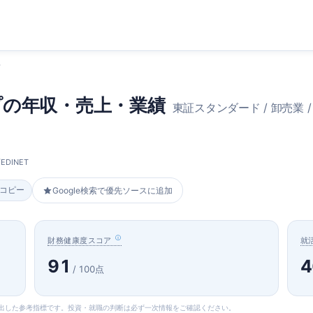
プの年収・売上・業績
東証スタンダード / 卸売業 /
DINET
をコピー
Google検索で優先ソースに追加
財務健康度スコア
就
91
4
/ 100点
算出した参考指標です。投資・就職の判断は必ず一次情報をご確認ください。