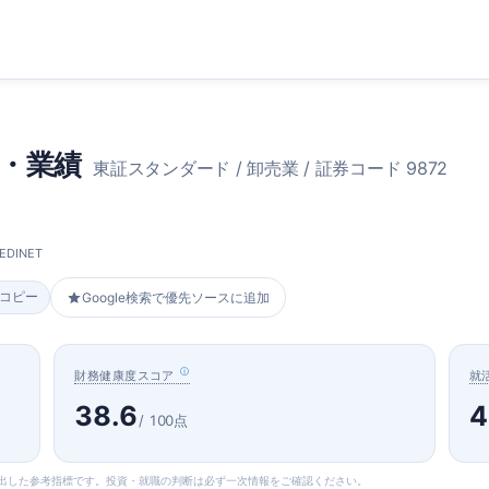
・業績
東証スタンダード / 卸売業 / 証券コード 9872
DINET
をコピー
Google検索で優先ソースに追加
財務健康度スコア
就
38.6
4
/ 100点
算出した参考指標です。投資・就職の判断は必ず一次情報をご確認ください。