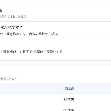
軸
の創作ではありません）
いたいですか？
み化・巻き込み）を、自分の経験から語る
性・事業構成）を数字で1点挙げて差別化する
を確認できます
売上高
150億円
297億円