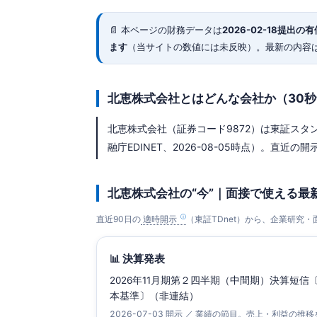
📄 本ページの財務データは
2026-02-18
提出の有価証
ます
（当サイトの数値には未反映）。最新の内容
北恵株式会社とはどんな会社か（30
北恵株式会社（証券コード9872）は東証スタンダ
融庁EDINET、2026-08-05時点）。直近の開示は
北恵株式会社の“今”｜面接で使える最
直近90日の
適時開示
（東証TDnet）から、企業研究
📊 決算発表
2026年11月期第２四半期（中間期）決算短信
本基準〕（非連結）
2026-07-03 開示 ／ 業績の節目。売上・利益の推移