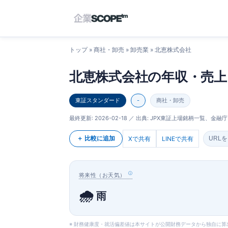
トップ
»
商社・卸売
»
卸売業
» 北恵株式会社
北恵株式会社の年収・売上
東証スタンダード
-
商社・卸売
最終更新:
2026-02-18
／ 出典: JPX東証上場銘柄一覧、金融庁E
＋ 比較に追加
Xで共有
LINEで共有
URL
将来性（お天気）
🌧️
雨
※ 財務健康度・就活偏差値は本サイトが公開財務データから独自に