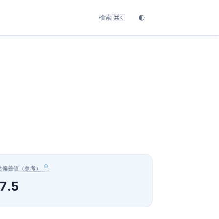
検索
🌓
⌘K
活偏差値（参考）
7.5