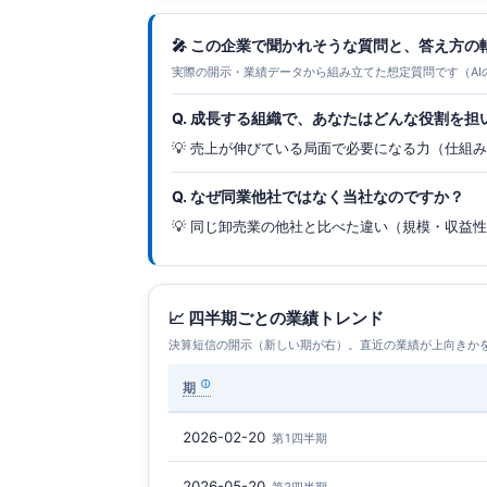
🎤 この企業で聞かれそうな質問と、答え方の
実際の開示・業績データから組み立てた想定質問です（AI
Q. 成長する組織で、あなたはどんな役割を担
💡 売上が伸びている局面で必要になる力（仕組
Q. なぜ同業他社ではなく当社なのですか？
💡 同じ卸売業の他社と比べた違い（規模・収益
📈 四半期ごとの業績トレンド
決算短信の開示（新しい期が右）。直近の業績が上向きか
期
2026-02-20
第1四半期
2026-05-20
第2四半期