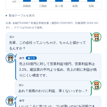
数値テーブルを表示
出典: 金融庁EDINET 有価証券報告書（書類ID S100YM7I、対象期間 2026-03-
31）。グラフはChart.jsで描画。
コン
先輩、この会社ってぶっちゃけ、ちゃんと儲かって
るんすか？
ホウ
稼ぐ力
売上53億円に対して営業利益1億円。営業利益率は
2.2%。建設業の平均より低め。売上の割に利益が残
りにくい構造です。
コン
あれ？規模のわりに利益、薄くないっすか…？
ホウ
いいところに気づいた。“なぜ薄いのか”を説明でき