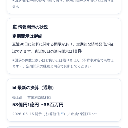
※開示傾向からの参考情報であり、採用計画を示すものではありま
せん
🏛 情報開示の状況
定期開示は継続
直近90日に決算に関する開示があり、定期的な情報発信が確
10件
認できます。直近90日の適時開示は
※開示の件数は多いほど良いとは限りません（不祥事対応でも増え
ます）。定期開示の継続と内容で判断してください
📊 最新の決算（通期）
売上高
営業利益
純利益
53億円
1億円
-68百万円
2026-05-15 開示（
決算短信
）／ 出典: 東証TDnet