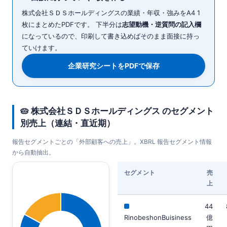
株式会社ＳＤＳホールディングスの業績・年収・強みをA4 1
枚にまとめたPDFです。 下半分は
志望動機・逆質問の記入欄
になっているので、印刷して書き込めばそのまま面接に持っ
ていけます。
企業研究シートをPDFで保存
🥧 株式会社ＳＤＳホールディングス のセグメント
別売上（連結・直近期）
報告セグメントごとの「外部顧客への売上」。XBRL 報告セグメント情報
から自動抽出。
セグメント
売
上
44
RinobeshonBuisiness
億