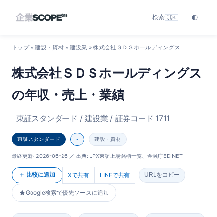
検索
🌓
⌘K
トップ
»
建設・資材
»
建設業
» 株式会社ＳＤＳホールディングス
株式会社ＳＤＳホールディングス
の年収・売上・業績
東証スタンダード / 建設業 / 証券コード 1711
東証スタンダード
-
建設・資材
最終更新:
2026-06-26
／ 出典: JPX東証上場銘柄一覧、金融庁EDINET
＋ 比較に追加
Xで共有
LINEで共有
URLをコピー
Google検索で優先ソースに追加