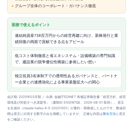
グループ全体のコーポレート・ガバナンス徹底
面接で使えるポイント
連結純資産738百万円からの経営再建に向け、新株発行と業
績回復の両面で貢献できる点をアピール
低コスト体制徹底と省エネシステム・設備構築の専門知識
で、建設業の競争優位性構築に参画したい想い
独立役員3名体制下での透明性あるガバナンスと、パートナ
ー企業との連携強化による事業基盤拡大への関心
会計期: 2025年03月期 ／ 出典: 金融庁EDINET 有価証券報告書「経営方針、経営
環境及び対処すべき課題等」（書類ID S100W7QE、2026-08-01 取得）。 原文
を生成AI（claude-haiku-4-5-20251001）が要約・再構成したものです。数値目
標は原文に出現する数字のみを掲載していますが、 正確な内容は
算出方法
と原文
をご確認ください。