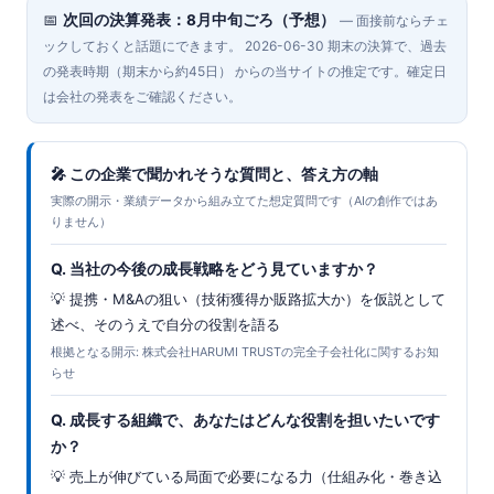
📅
次回の決算発表：8月中旬ごろ（予想）
— 面接前ならチェ
ックしておくと話題にできます。 2026-06-30 期末の決算で、過去
の発表時期（期末から約45日） からの当サイトの推定です。確定日
は会社の発表をご確認ください。
🎤 この企業で聞かれそうな質問と、答え方の軸
実際の開示・業績データから組み立てた想定質問です（AIの創作ではあ
りません）
Q. 当社の今後の成長戦略をどう見ていますか？
💡 提携・M&Aの狙い（技術獲得か販路拡大か）を仮説として
述べ、そのうえで自分の役割を語る
根拠となる開示: 株式会社HARUMI TRUSTの完全子会社化に関するお知
らせ
Q. 成長する組織で、あなたはどんな役割を担いたいです
か？
💡 売上が伸びている局面で必要になる力（仕組み化・巻き込