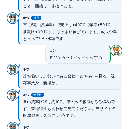
ると、面接で一歩抜けるよ。
ホウ
成長
直近5期（約4年）で売上は+407%（年率+50.1%、
前期比+30.1%）。はっきり伸びています。成長企業
と言っていい水準です。
コン
伸びてる〜！イケイケっすね！
ホウ
落ち着いて。勢いのある会社ほど“中身”を見る。既
存事業か、新規か。
ホウ
安定性
自己資本比率は約10%。借入への依存がやや高めで
す。業種特性もあわせて見てください。当サイトの
財務健康度スコアは6点です。
ホウ