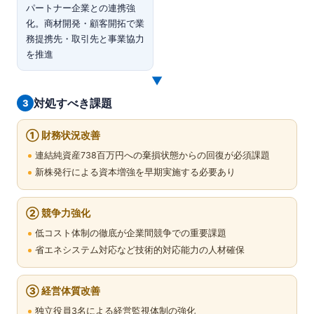
パートナー企業との連携強
化。商材開発・顧客開拓で業
務提携先・取引先と事業協力
を推進
▼
対処すべき課題
3
① 財務状況改善
連結純資産738百万円への棄損状態からの回復が必須課題
新株発行による資本増強を早期実施する必要あり
② 競争力強化
低コスト体制の徹底が企業間競争での重要課題
省エネシステム対応など技術的対応能力の人材確保
③ 経営体質改善
独立役員3名による経営監視体制の強化