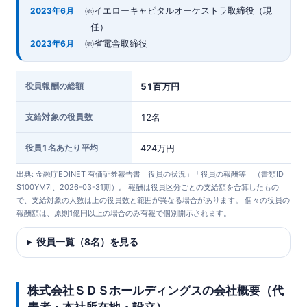
㈱イエローキャピタルオーケストラ取締役（現
2023年6月
任）
㈱省電舎取締役
2023年6月
役員報酬の総額
51百万円
支給対象の役員数
12名
役員1名あたり平均
424万円
出典: 金融庁EDINET 有価証券報告書「役員の状況」「役員の報酬等」（書類ID
S100YM7I、2026-03-31期）。 報酬は役員区分ごとの支給額を合算したもの
で、支給対象の人数は上の役員数と範囲が異なる場合があります。 個々の役員の
報酬額は、原則1億円以上の場合のみ有報で個別開示されます。
役員一覧（8名）を見る
株式会社ＳＤＳホールディングスの会社概要（代