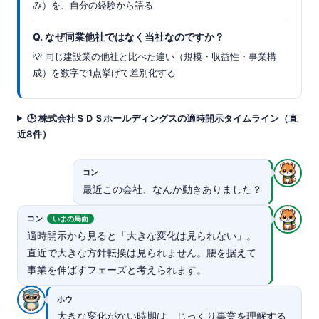
み）を、自分の経験から語る
Q. なぜ同業他社ではなく当社なのですか？
💡 同じ建設業の他社と比べた違い（規模・収益性・事業構
成）を数字で1点挙げて差別化する
🕒 株式会社ＳＤＳホールディングスの適時開示タイムライン（直
近8件）
コン
最近この会社、なんか動きありました？
コン
いまの局面
適時開示から見ると「大きな変化は見られない」。
直近で大きな方針転換は見られません。腰を据えて
事業を伸ばすフェーズと考えられます。
ホウ
大きな変化がない時期は、じっくり事業を理解する