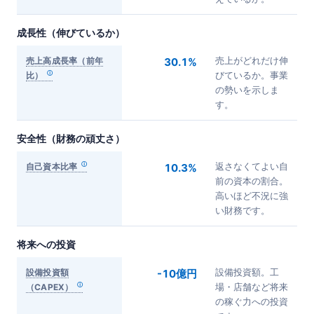
成長性（伸びているか）
売上高成長率（前年
30.1%
売上がどれだけ伸
比）
びているか。事業
の勢いを示しま
す。
安全性（財務の頑丈さ）
自己資本比率
10.3%
返さなくてよい自
前の資本の割合。
高いほど不況に強
い財務です。
将来への投資
設備投資額
-10億円
設備投資額。工
（CAPEX）
場・店舗など将来
の稼ぐ力への投資