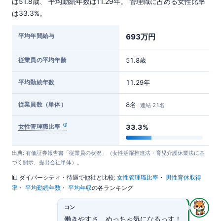
は51.8歳、 平均勤続年数は11.29年。 管理職に占める女性比率
は33.3%。
平均年間給与
693万円
従業員の平均年齢
51.8歳
平均勤続年数
11.29年
従業員数（単体）
8名
連結 21名
女性管理職比率
33.3%
出典: 有価証券報告書「従業員の状況」（女性活躍推進法・育児介護休業法に基
づく開示、提出会社単体）。
📊 ダイバーシティ・待遇で他社と比較:
女性管理職比率
・
男性育休取得
率
・
平均勤続年数
・
平均年収
の各ランキング
コン
働きやすさ、めっちゃ気になるっす！