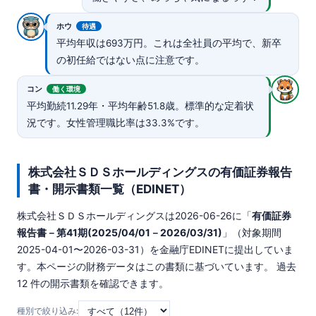
ホウ
待遇
平均年収は693万円。これは全社員の平均で、新卒
の初任給ではない点に注意です。
コン
働く環境
平均勤続11.29年・平均年齢51.8歳。標準的な定着状
況です。女性管理職比率は33.3%です。
株式会社ＳＤＳホールディングスの有価証券報告
書・開示書類一覧（EDINET）
株式会社ＳＤＳホールディングスは
2026-06-26
に「
有価証券
報告書－第41期(2025/04/01－2026/03/31)
」（対象期間
2025-04-01〜2026-03-31）を金融庁EDINETに提出していま
す。本ページの財務データはこの書類に基づいています。 過去
12 件の開示書類を確認できます。
種別で絞り込み: