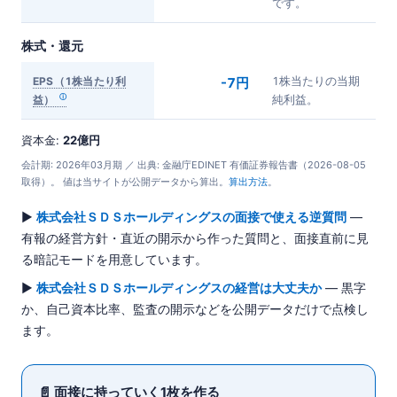
です。
株式・還元
EPS（1株当たり利
-7円
1株当たりの当期
益）
純利益。
資本金:
22億円
会計期: 2026年03月期 ／ 出典: 金融庁EDINET 有価証券報告書（2026-08-05
取得）。 値は当サイトが公開データから算出。
算出方法
。
▶
株式会社ＳＤＳホールディングスの面接で使える逆質問
—
有報の経営方針・直近の開示から作った質問と、面接直前に見
る暗記モードを用意しています。
▶
株式会社ＳＤＳホールディングスの経営は大丈夫か
— 黒字
か、自己資本比率、監査の開示などを公開データだけで点検し
ます。
📄 面接に持っていく1枚を作る