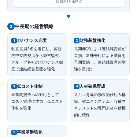
2025年3月末時点
▼
中長期の経営戦略
2
ガバナンス充実
財務基盤強化
1
2
独立役員3名を選任し、客観
長期赤字により連結純資産が
的中立的視点から経営監視。
棄損。新株発行による増資を
グループ各社のガバナンス徹
早期実施し、連結純資産の増
底で連結経営基盤を強化
強を目指す
低コスト体制
人材確保育成
3
4
企業間競争への対応として、
スキル育成の効果的仕組み構
コスト管理に注力し低コスト
築。省エネシステム・設備マ
体制を強化
ネジメントの専門人材を積極
的に確保
事業基盤強化
5