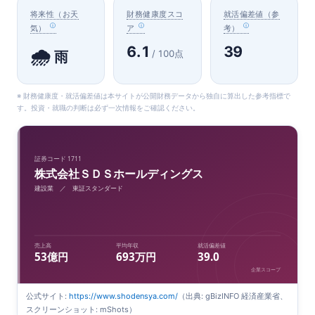
将来性（お天
財務健康度スコ
就活偏差値（参
気）
ア
考）
6.1
39
🌧️
/ 100点
雨
※ 財務健康度・就活偏差値は本サイトが公開財務データから独自に算出した参考指標で
す。投資・就職の判断は必ず一次情報をご確認ください。
証券コード 1711
株式会社ＳＤＳホールディングス
建設業 ／ 東証スタンダード
売上高
平均年収
就活偏差値
53億円
693万円
39.0
企業スコープ
公式サイト:
https://www.shodensya.com/
（出典: gBizINFO 経済産業省、
スクリーンショット: mShots）