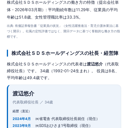
株式会社ＳＤＳホールディングスの働き方の特徴（提出会社単
体・2026年03月期）: 平均勤続年数は11.29年、従業員の平均
年齢は51.8歳、女性管理職比率は33.3%。
出典: 有価証券報告書「従業員の状況」（女性活躍推進法・育児介護休業法に基
づく開示）。社風の定性評価ではなく、開示データに基づく客観的な働き方の指
標です。
株式会社ＳＤＳホールディングスの社長・経営陣
株式会社ＳＤＳホールディングスの代表者は
渡辺悠介
（代表取
締役社長）です。 34歳（1992-01-24生まれ）。 役員は8名、
平均年齢は49.4歳です。
渡辺悠介
代表取締役社長 ／ 34歳
経歴（直近）
㈱省電舎 代表取締役社長就任（現任）
2024年4月
㈱SDSおひさま1号取締役（現任）
2023年9月