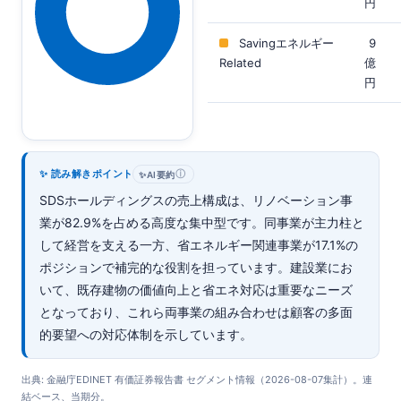
円
Savingエネルギー
9
Related
億
円
✨ 読み解きポイント
ⓘ
✨
AI要約
SDSホールディングスの売上構成は、リノベーション事
業が82.9%を占める高度な集中型です。同事業が主力柱と
して経営を支える一方、省エネルギー関連事業が17.1%の
ポジションで補完的な役割を担っています。建設業にお
いて、既存建物の価値向上と省エネ対応は重要なニーズ
となっており、これら両事業の組み合わせは顧客の多面
的要望への対応体制を示しています。
出典: 金融庁EDINET 有価証券報告書 セグメント情報（2026-08-07集計）。連
結ベース、当期分。