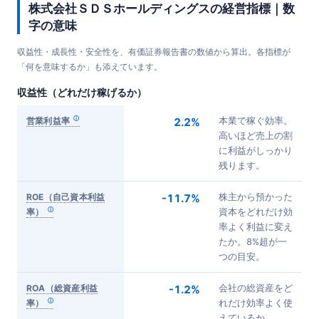
株式会社ＳＤＳホールディングスの経営指標｜数
字の意味
収益性・成長性・安全性を、有価証券報告書の数値から算出。各指標が
「何を意味するか」も添えています。
収益性（どれだけ稼げるか）
営業利益率
2.2%
本業で稼ぐ効率。
高いほど売上の割
に利益がしっかり
残ります。
ROE（自己資本利益
-11.7%
株主から預かった
率）
資本をどれだけ効
率よく利益に変え
たか。8%超が一
つの目安。
ROA（総資産利益
-1.2%
会社の総資産をど
率）
れだけ効率よく使
えているか。