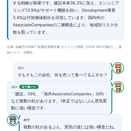
する戦略が顕著です。建設本体36.2%に加え、エンジニア
リング13.9%がサポート機能を担い、Development事業
3.4%は付加価値創出を目指しています。国内外の
AssociateCompaniesの二層構造により、地域別リスク分
散を図っています。
出典: 金融庁EDINET 有価証券報告書 セグメント情報（2026-08-07集計）。連
結ベース、当期分。
コン
そもそもこの会社、何を売って食べてるんすか？
コン
何で稼ぐか
「建設」39%、「海外AssociateCompanies」36%
など複数の柱があります。1本足ではないぶん景気変
動に強い構造です。
ホウ
複数の柱があるぶん、景気の波には強い構造だね。