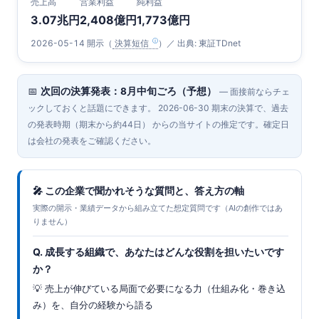
売上高
営業利益
純利益
3.07兆円
2,408億円
1,773億円
2026-05-14 開示（
決算短信
）／ 出典: 東証TDnet
📅
次回の決算発表：8月中旬ごろ（予想）
— 面接前ならチェ
ックしておくと話題にできます。 2026-06-30 期末の決算で、過去
の発表時期（期末から約44日） からの当サイトの推定です。確定日
は会社の発表をご確認ください。
🎤 この企業で聞かれそうな質問と、答え方の軸
実際の開示・業績データから組み立てた想定質問です（AIの創作ではあ
りません）
Q. 成長する組織で、あなたはどんな役割を担いたいです
か？
💡 売上が伸びている局面で必要になる力（仕組み化・巻き込
み）を、自分の経験から語る