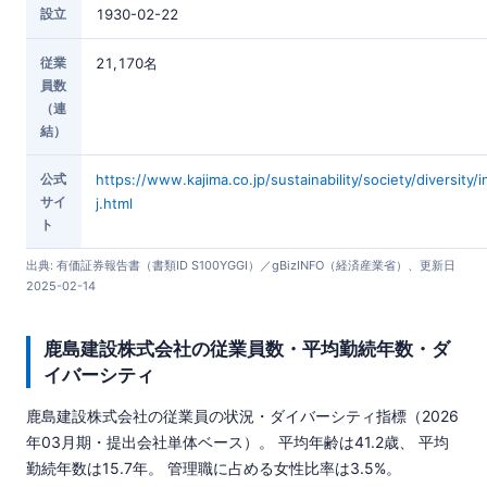
設立
1930-02-22
従業
21,170名
員数
（連
結）
公式
https://www.kajima.co.jp/sustainability/society/diversity/
サイ
j.html
ト
出典: 有価証券報告書（書類ID S100YGGI）／gBizINFO（経済産業省）、更新日
2025-02-14
鹿島建設株式会社の従業員数・平均勤続年数・ダ
イバーシティ
鹿島建設株式会社の従業員の状況・ダイバーシティ指標（2026
年03月期・提出会社単体ベース）。 平均年齢は41.2歳、 平均
勤続年数は15.7年。 管理職に占める女性比率は3.5%。