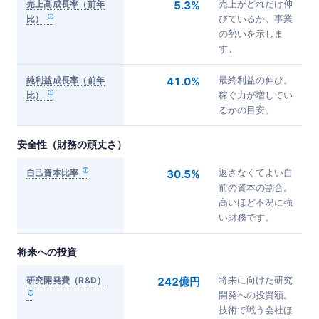
売上高成長率（前年
5.3%
売上がどれだけ伸
比）
びているか。事業
の勢いを示しま
す。
純利益成長率（前年
41.0%
最終利益の伸び。
比）
稼ぐ力が増してい
るかの目安。
安全性（財務の頑丈さ）
自己資本比率
30.5%
返さなくてよい自
前の資本の割合。
高いほど不況に強
い財務です。
将来への投資
研究開発費（R&D）
242億円
将来に向けた研究
開発への投資額。
技術で戦う会社ほ