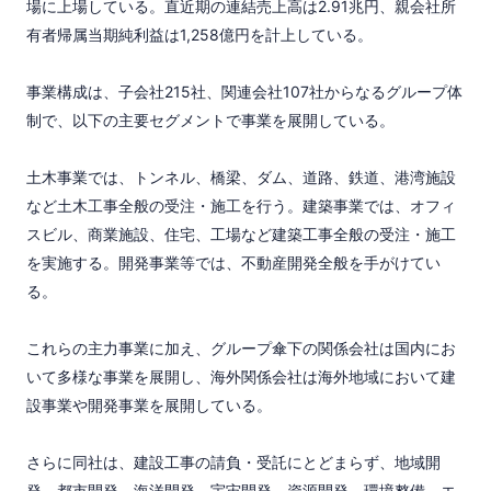
場に上場している。直近期の連結売上高は2.91兆円、親会社所
有者帰属当期純利益は1,258億円を計上している。

事業構成は、子会社215社、関連会社107社からなるグループ体
制で、以下の主要セグメントで事業を展開している。

土木事業では、トンネル、橋梁、ダム、道路、鉄道、港湾施設
など土木工事全般の受注・施工を行う。建築事業では、オフィ
スビル、商業施設、住宅、工場など建築工事全般の受注・施工
を実施する。開発事業等では、不動産開発全般を手がけてい
る。

これらの主力事業に加え、グループ傘下の関係会社は国内にお
いて多様な事業を展開し、海外関係会社は海外地域において建
設事業や開発事業を展開している。

さらに同社は、建設工事の請負・受託にとどまらず、地域開
発、都市開発、海洋開発、宇宙開発、資源開発、環境整備、エ