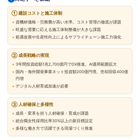
① 建設コストと施工体制
資機材価格・労務費が高い水準。コスト管理の徹底が課題
旺盛な需要に応える施工体制整備が大きな課題
処遇改善や生産性向上によるサプライチェーン施工力強化
② 成長戦略の実現
3年間投資総額1兆2,700億円でDX推進。AI適用範囲拡大
国内・海外開発事業ネット投資額200億円増。売却回収400億
円増
デジタル人材育成加速が必要
③ 人材確保と多様性
成長・変革を担う人材確保・育成が課題
総合職女性採用比率30%以上の新目標設定
多様な働き方で活躍できる現場づくり推進