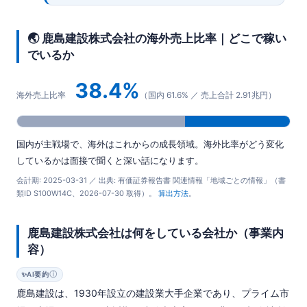
🌏 鹿島建設株式会社の海外売上比率｜どこで稼い
でいるか
38.4%
海外売上比率
（国内 61.6% ／ 売上合計 2.91兆円）
国内が主戦場で、海外はこれからの成長領域。海外比率がどう変化
しているかは面接で聞くと深い話になります。
会計期: 2025-03-31 ／ 出典: 有価証券報告書 関連情報「地域ごとの情報」（書
類ID S100W14C、2026-07-30 取得）。
算出方法
。
鹿島建設株式会社は何をしている会社か（事業内
容）
ⓘ
✨
AI要約
鹿島建設は、1930年設立の建設業大手企業であり、プライム市