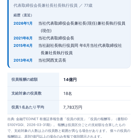
代表取締役会長兼社長社長執行役員 ／ 77歳
経歴（直近）
当社代表取締役会長兼社長(現任)兼社長執行役員
2026年1月
(現任)
当社代表取締役会長
2021年6月
当社副社長執行役員同 年6月当社代表取締役社
2015年4月
長兼社長執行役員
当社関西支店長
2013年4月
役員報酬の総額
14億円
支給対象の役員数
18名
役員1名あたり平均
7,783万円
出典: 金融庁EDINET 有価証券報告書「役員の状況」「役員の報酬等」（書類ID
S100YGGI、2026-03-31期）。 報酬は役員区分ごとの支給額を合算したもの
で、支給対象の人数は上の役員数と範囲が異なる場合があります。 個々の役員の
報酬額は、原則1億円以上の場合のみ有報で個別開示されます。