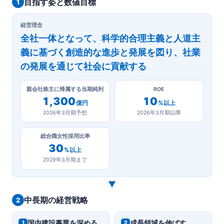
目指す姿と数値目標
1
経営理念
全社一体となって、科学的合理主義と人道主
義に基づく創造的な進歩と発展を図り、社業
の発展を通じて社会に貢献する
親会社株主に帰属する当期純利
ROE
1,300
10
億円
%以上
2026年3月期予想
2026年3月期以降
総合職女性採用比率
30
%以上
2029年3月期まで
▼
中長期の経営戦略
2
国内建設事業を深める
成長領域を伸ばす
1
2