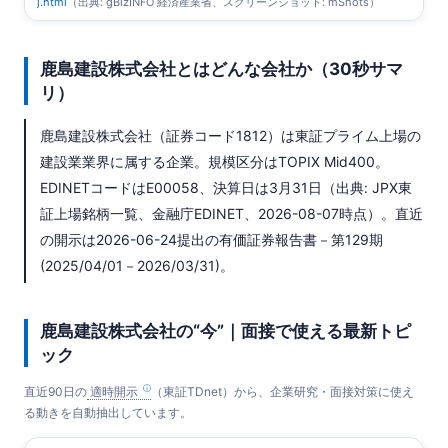
j.html
（出典: gBizINFO 経済産業省、スクリーンショット: mShots）
鹿島建設株式会社とはどんな会社か（30秒サマ
リ）
鹿島建設株式会社（証券コード1812）は東証プライム上場の
建設業業界に属する企業。規模区分はTOPIX Mid400。
EDINETコードはE00058、決算日は3月31日（出典: JPX東
証上場銘柄一覧、金融庁EDINET、2026-08-07時点）。直近
の開示は2026-06-24提出の有価証券報告書－第129期
(2025/04/01－2026/03/31)。
鹿島建設株式会社の“今”｜面接で使える最新トピ
ック
直近90日の
適時開示
（東証TDnet）から、企業研究・面接対策に使え
る動きを自動抽出しています。