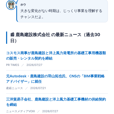
ホウ
大きな変化がない時期は、じっくり事業を理解する
チャンスだよ。
📰 鹿島建設株式会社 の最新ニュース（過去30
日）
コスモス商事が鹿島建設と洋上風力発電所の基礎工事用機器類
の販売・レンタル契約を締結
PR TIMES
／
2026/07/27
元Autodesk・鹿島建設の羽山拓也氏、CNSの「BIM事業戦略
アドバイザー」に就任
産経ニュース
／
2026/07/21
三洋貿易子会社、鹿島建設と洋上風力基礎工事機材の供給契約
を締結
ニュースメディアVOIX
／
2026/07/27