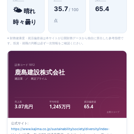
35.7
65.4
🌤️
/ 100
晴れ
点
時々曇り
※ 財務健康度・就活偏差値は本サイトが公開財務データから独自に算出した参考指標で
す。投資・就職の判断は必ず一次情報をご確認ください。
証券コード 1812
鹿島建設株式会社
建設業 ／ 東証プライム
売上高
平均年収
就活偏差値
3.07兆円
1,245万円
65.4
企業スコープ
公式サイト:
https://www.kajima.co.jp/sustainability/society/diversity/index-