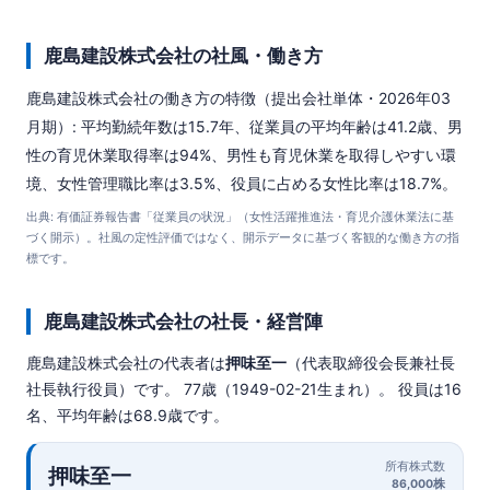
鹿島建設株式会社の社風・働き方
鹿島建設株式会社の働き方の特徴（提出会社単体・2026年03
月期）: 平均勤続年数は15.7年、従業員の平均年齢は41.2歳、男
性の育児休業取得率は94%、男性も育児休業を取得しやすい環
境、女性管理職比率は3.5%、役員に占める女性比率は18.7%。
出典: 有価証券報告書「従業員の状況」（女性活躍推進法・育児介護休業法に基
づく開示）。社風の定性評価ではなく、開示データに基づく客観的な働き方の指
標です。
鹿島建設株式会社の社長・経営陣
鹿島建設株式会社の代表者は
押味至一
（代表取締役会長兼社長
社長執行役員）です。 77歳（1949-02-21生まれ）。 役員は16
名、平均年齢は68.9歳です。
所有株式数
押味至一
86,000株