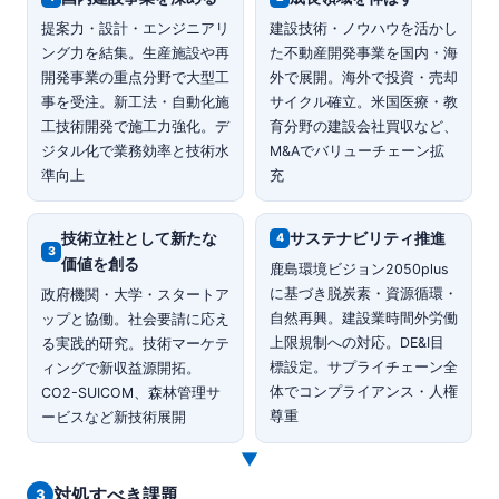
提案力・設計・エンジニアリ
建設技術・ノウハウを活かし
ング力を結集。生産施設や再
た不動産開発事業を国内・海
開発事業の重点分野で大型工
外で展開。海外で投資・売却
事を受注。新工法・自動化施
サイクル確立。米国医療・教
工技術開発で施工力強化。デ
育分野の建設会社買収など、
ジタル化で業務効率と技術水
M&Aでバリューチェーン拡
準向上
充
技術立社として新たな
サステナビリティ推進
4
3
価値を創る
鹿島環境ビジョン2050plus
に基づき脱炭素・資源循環・
政府機関・大学・スタートア
自然再興。建設業時間外労働
ップと協働。社会要請に応え
上限規制への対応。DE&I目
る実践的研究。技術マーケテ
標設定。サプライチェーン全
ィングで新収益源開拓。
体でコンプライアンス・人権
CO2-SUICOM、森林管理サ
尊重
ービスなど新技術展開
▼
対処すべき課題
3