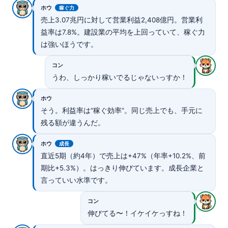
ホウ
稼ぐ力
売上3.07兆円に対して営業利益2,408億円。営業利
益率は7.8%。建設業の平均を上回っていて、稼ぐ力
は強いほうです。
コン
うわ、しっかり稼いでるじゃないっすか！
ホウ
そう。利益率は“稼ぐ効率”。同じ売上でも、手元に
残る額が違うんだ。
ホウ
成長
直近5期（約4年）で売上は+47%（年率+10.2%、前
期比+5.3%）。はっきり伸びています。成長企業と
言っていい水準です。
コン
伸びてる〜！イケイケっすね！