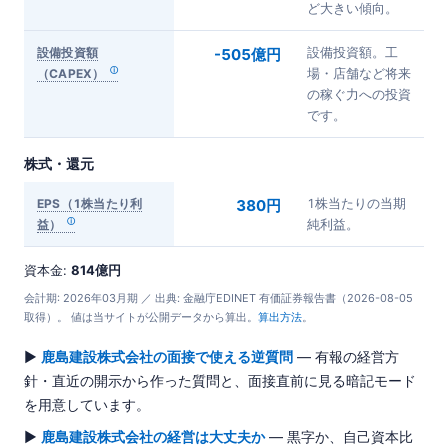
ど大きい傾向。
設備投資額
-505億円
設備投資額。工
（CAPEX）
場・店舗など将来
の稼ぐ力への投資
です。
株式・還元
EPS（1株当たり利
380円
1株当たりの当期
益）
純利益。
資本金:
814億円
会計期: 2026年03月期 ／ 出典: 金融庁EDINET 有価証券報告書（2026-08-05
取得）。 値は当サイトが公開データから算出。
算出方法
。
▶
鹿島建設株式会社の面接で使える逆質問
— 有報の経営方
針・直近の開示から作った質問と、面接直前に見る暗記モード
を用意しています。
▶
鹿島建設株式会社の経営は大丈夫か
— 黒字か、自己資本比