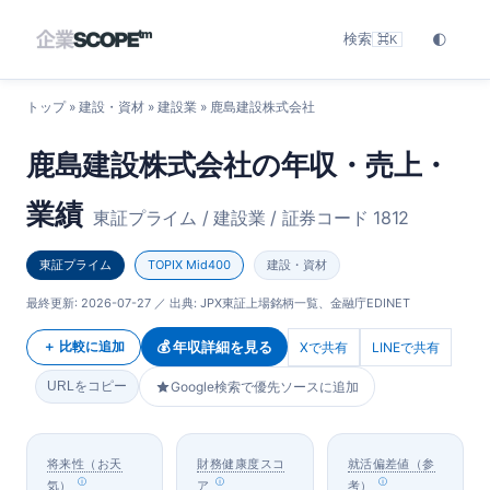
検索
🌓
⌘K
トップ
»
建設・資材
»
建設業
» 鹿島建設株式会社
鹿島建設株式会社の年収・売上・
業績
東証プライム / 建設業 / 証券コード 1812
東証プライム
TOPIX Mid400
建設・資材
最終更新:
2026-07-27
／ 出典: JPX東証上場銘柄一覧、金融庁EDINET
💰 年収詳細を見る
＋ 比較に追加
Xで共有
LINEで共有
URLをコピー
Google検索で優先ソースに追加
将来性（お天
財務健康度スコ
就活偏差値（参
気）
ア
考）