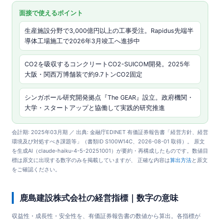
面接で使えるポイント
生産施設分野で3,000億円以上の工事受注。Rapidus先端半
導体工場施工で2026年3月竣工へ進捗中
CO2を吸収するコンクリートCO2-SUICOM開発。2025年
大阪・関西万博舗装で約9.7トンCO2固定
シンガポール研究開発拠点『The GEAR』設立。政府機関・
大学・スタートアップと協働して実践的研究推進
会計期: 2025年03月期 ／ 出典: 金融庁EDINET 有価証券報告書「経営方針、経営
環境及び対処すべき課題等」（書類ID S100W14C、2026-08-01 取得）。 原文
を生成AI（claude-haiku-4-5-20251001）が要約・再構成したものです。数値目
標は原文に出現する数字のみを掲載していますが、 正確な内容は
算出方法
と原文
をご確認ください。
鹿島建設株式会社の経営指標｜数字の意味
収益性・成長性・安全性を、有価証券報告書の数値から算出。各指標が