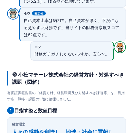
比+5.2%）。ゆるやかに伸びています。
ホウ
安定性
自己資本比率は約71%。自己資本が厚く、不況にも
耐えやすい財務です。当サイトの財務健康度スコア
は62点です。
コン
財務ガチガチじゃないっすか、安心〜。
🧭 小松マテーレ株式会社の経営方針・対処すべき
課題（図解）
有価証券報告書の「経営方針、経営環境及び対処すべき課題等」を、目指
す姿・戦略・課題の3段に整理しました。
目指す姿と数値目標
1
経営理念
人々の感動を創造し、地球・社会に貢献し、