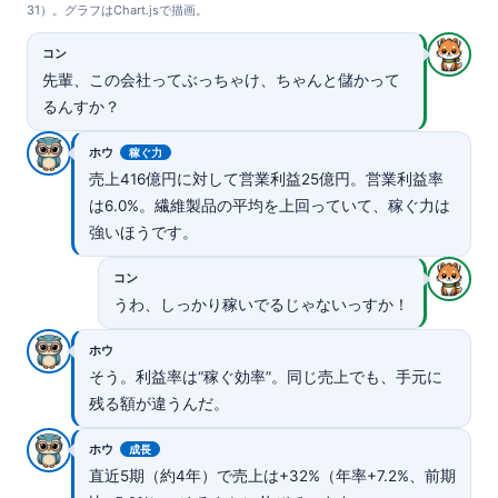
31）。グラフはChart.jsで描画。
コン
先輩、この会社ってぶっちゃけ、ちゃんと儲かって
るんすか？
ホウ
稼ぐ力
売上416億円に対して営業利益25億円。営業利益率
は6.0%。繊維製品の平均を上回っていて、稼ぐ力は
強いほうです。
コン
うわ、しっかり稼いでるじゃないっすか！
ホウ
そう。利益率は“稼ぐ効率”。同じ売上でも、手元に
残る額が違うんだ。
ホウ
成長
直近5期（約4年）で売上は+32%（年率+7.2%、前期