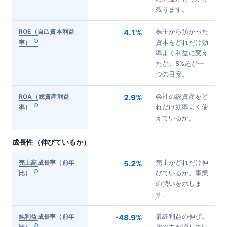
残ります。
ROE（自己資本利益
4.1%
株主から預かった
率）
資本をどれだけ効
率よく利益に変え
たか。8%超が一
つの目安。
ROA（総資産利益
2.9%
会社の総資産をど
率）
れだけ効率よく使
えているか。
成長性（伸びているか）
売上高成長率（前年
5.2%
売上がどれだけ伸
比）
びているか。事業
の勢いを示しま
す。
純利益成長率（前年
-48.9%
最終利益の伸び。