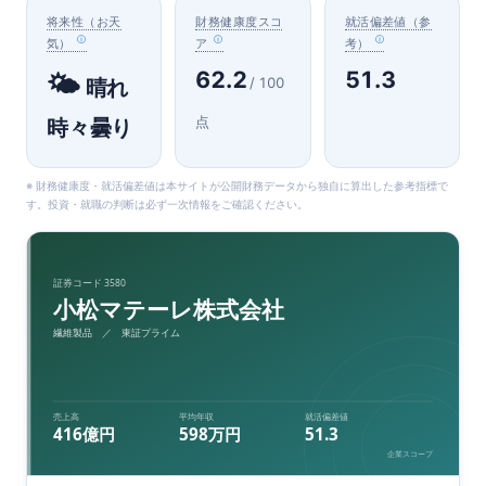
将来性（お天
財務健康度スコ
就活偏差値（参
気）
ア
考）
62.2
51.3
🌤️
/ 100
晴れ
点
時々曇り
※ 財務健康度・就活偏差値は本サイトが公開財務データから独自に算出した参考指標で
す。投資・就職の判断は必ず一次情報をご確認ください。
証券コード 3580
小松マテーレ株式会社
繊維製品 ／ 東証プライム
売上高
平均年収
就活偏差値
416億円
598万円
51.3
企業スコープ