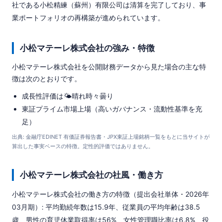
社である小松精練（蘇州）有限公司は清算を完了しており、事
業ポートフォリオの再構築が進められています。
小松マテーレ株式会社の強み・特徴
小松マテーレ株式会社を公開財務データから見た場合の主な特
徴は次のとおりです。
成長性評価は🌤️晴れ時々曇り
東証プライム市場上場（高いガバナンス・流動性基準を充
足）
出典: 金融庁EDINET 有価証券報告書・JPX東証上場銘柄一覧をもとに当サイトが
算出した事実ベースの特徴。定性的評価ではありません。
小松マテーレ株式会社の社風・働き方
小松マテーレ株式会社の働き方の特徴（提出会社単体・2026年
03月期）: 平均勤続年数は15.9年、従業員の平均年齢は38.5
歳、男性の育児休業取得率は56%、女性管理職比率は6.8%、役