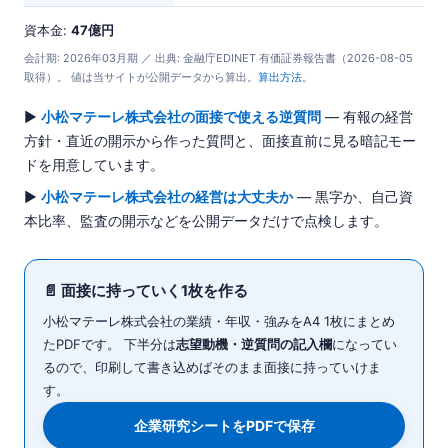
資本金:
47億円
会計期: 2026年03月期 ／ 出典: 金融庁EDINET 有価証券報告書（2026-08-05
取得）。 値は当サイトが公開データから算出。
算出方法
。
▶
小松マテーレ株式会社の面接で使える逆質問
— 有報の経営
方針・直近の開示から作った質問と、面接直前に見る暗記モー
ドを用意しています。
▶
小松マテーレ株式会社の経営は大丈夫か
— 黒字か、自己資
本比率、監査の開示などを公開データだけで点検します。
📄 面接に持っていく1枚を作る
小松マテーレ株式会社の業績・年収・強みをA4 1枚にまとめ
たPDFです。 下半分は
志望動機・逆質問の記入欄
になってい
るので、印刷して書き込めばそのまま面接に持っていけま
す。
企業研究シートをPDFで保存