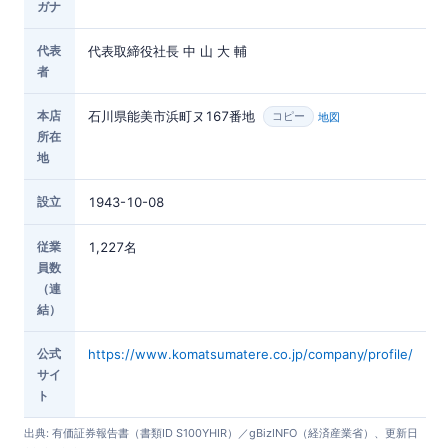
ガナ
代表
代表取締役社長 中 山 大 輔
者
本店
石川県能美市浜町ヌ167番地
地図
コピー
所在
地
設立
1943-10-08
従業
1,227名
員数
（連
結）
公式
https://www.komatsumatere.co.jp/company/profile/
サイ
ト
出典: 有価証券報告書（書類ID S100YHIR）／gBizINFO（経済産業省）、更新日