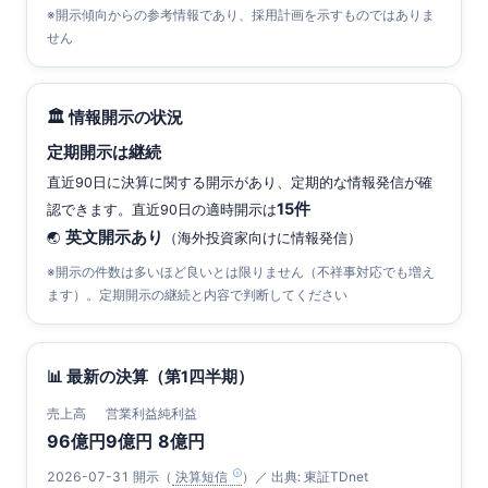
※開示傾向からの参考情報であり、採用計画を示すものではありま
せん
🏛 情報開示の状況
定期開示は継続
直近90日に決算に関する開示があり、定期的な情報発信が確
15件
認できます。直近90日の適時開示は
英文開示あり
🌏
（海外投資家向けに情報発信）
※開示の件数は多いほど良いとは限りません（不祥事対応でも増え
ます）。定期開示の継続と内容で判断してください
📊 最新の決算（第1四半期）
売上高
営業利益
純利益
96億円
9億円
8億円
2026-07-31 開示（
決算短信
）／ 出典: 東証TDnet