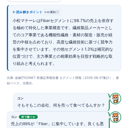
✨ 読み解きポイント
ⓘ
✨
AI要約
小松マテーレはFiberセグメントに98.7%の売上を依存す
る極めて特化した事業構造です。繊維製品メーカーとし
てのコア事業である機能性繊維・素材の製造・販売が経
営の中核を占めており、高度な繊維技術に基づく競争力
を集中させています。その他セグメント1.3%は補完的な
位置づけで、主力事業との相乗効果を目指す戦略的な取
り組みと考えられます。
出典: 金融庁EDINET 有価証券報告書 セグメント情報（2026-08-07集計）。連
結ベース、当期分。
コン
そもそもこの会社、何を売って食べてるんすか？
コン
何で稼ぐか
売上の99%が「Fiber」に集中しています。良くも悪