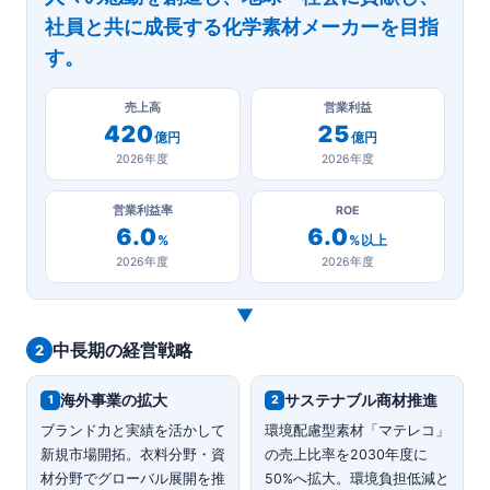
社員と共に成長する化学素材メーカーを目指
す。
売上高
営業利益
420
25
億円
億円
2026年度
2026年度
営業利益率
ROE
6.0
6.0
%
%以上
2026年度
2026年度
▼
中長期の経営戦略
2
海外事業の拡大
サステナブル商材推進
1
2
ブランド力と実績を活かして
環境配慮型素材「マテレコ」
新規市場開拓。衣料分野・資
の売上比率を2030年度に
材分野でグローバル展開を推
50%へ拡大。環境負担低減と