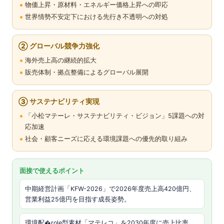
物価上昇・原材料・エネルギー価格上昇への即応
世界情勢不安定下における先行き不透明への対処
② グローバル競争力強化
海外売上高の継続的拡大
販売体制・拠点整備によるグローバル展開
③ サステナビリティ実現
「小松マテーレ・サステナビリティ・ビジョン」5課題への対
応加速
社会・顧客ニーズに応える環境課題への優先的取り組み
面接で使えるポイント
中期経営計画「KFW-2026」で2026年度売上高420億円、
営業利益25億円を目指す成長姿勢。
環境配�role型素材「マテレコ」を2030年度に売上比率