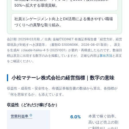
50%へ拡大する環境貢献。
社員エンゲージメント向上とDX活用による働きやすい職場
づくりへの真摯な取り組み。
会計期: 2025年03月期 ／ 出典: 金融庁EDINET 有価証券報告書「経営方針、経営
環境及び対処すべき課題等」（書類ID S100W06K、2026-08-01 取得）。 原文
を生成AI（claude-haiku-4-5-20251001）が要約・再構成したものです。数値目
標は原文に出現する数字のみを掲載していますが、 正確な内容は
算出方法
と原文
をご確認ください。
小松マテーレ株式会社の経営指標｜数字の意味
収益性・成長性・安全性を、有価証券報告書の数値から算出。各指標が
「何を意味するか」も添えています。
収益性（どれだけ稼げるか）
営業利益率
6.0%
本業で稼ぐ効率。
高いほど売上の割
に利益がしっかり