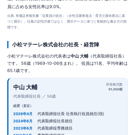
員に占める女性比率は9.0%。
出典: 有価証券報告書「従業員の状況」（女性活躍推進法・育児介護休業法に基
づく開示）。社風の定性評価ではなく、開示データに基づく客観的な働き方の指
標です。
小松マテーレ株式会社の社長・経営陣
小松マテーレ株式会社の代表者は
中山 大輔
（代表取締役社長）
です。 56歳（1969-10-06生まれ）。 役員は11名、平均年齢は
65.1歳です。
所有株式数
中山 大輔
91,000株
代表取締役社長 ／ 56歳
経歴（直近）
代表取締役社長 社長執行役員就任(現)
2026年4月
代表取締役社長就任
2024年6月
代表取締役専務就任
2023年6月