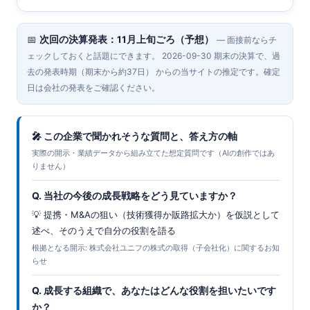
📅
次回の決算発表：11月上旬ごろ（予想）
— 面接前ならチ
ェックしておくと話題にできます。 2026-09-30 期末の決算で、過
去の発表時期（期末から約37日） からの当サイトの推定です。確定
日は会社の発表をご確認ください。
🎤 この企業で聞かれそうな質問と、答え方の軸
実際の開示・業績データから組み立てた想定質問です（AIの創作ではあ
りません）
Q. 当社の今後の成長戦略をどう見ていますか？
💡 提携・M&Aの狙い（技術獲得か販路拡大か）を仮説として
述べ、そのうえで自分の役割を語る
根拠となる開示: 株式会社ユニフの株式の取得（子会社化）に関するお知
らせ
Q. 成長する組織で、あなたはどんな役割を担いたいです
か？