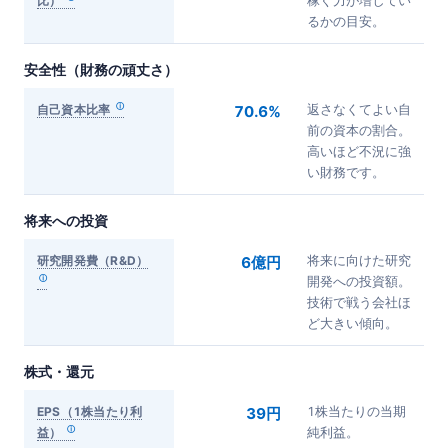
比）
稼ぐ力が増してい
るかの目安。
安全性（財務の頑丈さ）
自己資本比率
70.6%
返さなくてよい自
前の資本の割合。
高いほど不況に強
い財務です。
将来への投資
研究開発費（R&D）
6億円
将来に向けた研究
開発への投資額。
技術で戦う会社ほ
ど大きい傾向。
株式・還元
EPS（1株当たり利
39円
1株当たりの当期
益）
純利益。