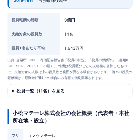
専務取締役就任
2019年6月
役員報酬の総額
3億円
支給対象の役員数
14名
役員1名あたり平均
1,943万円
出典: 金融庁EDINET 有価証券報告書「役員の状況」「役員の報酬等」（書類ID
S100YHIR、2026-03-31期）。 報酬は役員区分ごとの支給額を合算したもの
で、支給対象の人数は上の役員数と範囲が異なる場合があります。 個々の役員の
報酬額は、原則1億円以上の場合のみ有報で個別開示されます。
役員一覧（11名）を見る
小松マテーレ株式会社の会社概要（代表者・本社
所在地・設立）
フリ
コマツマテーレ