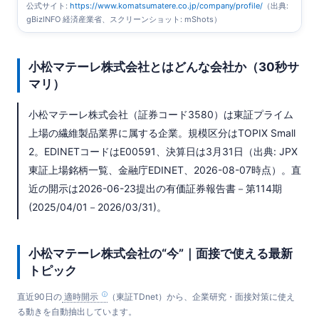
公式サイト:
https://www.komatsumatere.co.jp/company/profile/
（出典:
gBizINFO 経済産業省、スクリーンショット: mShots）
小松マテーレ株式会社とはどんな会社か（30秒サ
マリ）
小松マテーレ株式会社（証券コード3580）は東証プライム
上場の繊維製品業界に属する企業。規模区分はTOPIX Small
2。EDINETコードはE00591、決算日は3月31日（出典: JPX
東証上場銘柄一覧、金融庁EDINET、2026-08-07時点）。直
近の開示は2026-06-23提出の有価証券報告書－第114期
(2025/04/01－2026/03/31)。
小松マテーレ株式会社の“今”｜面接で使える最新
トピック
直近90日の
適時開示
（東証TDnet）から、企業研究・面接対策に使え
る動きを自動抽出しています。