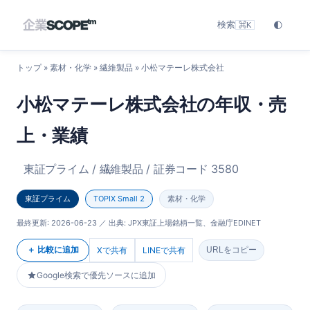
検索
🌓
⌘K
トップ
»
素材・化学
»
繊維製品
» 小松マテーレ株式会社
小松マテーレ株式会社の年収・売
上・業績
東証プライム / 繊維製品 / 証券コード 3580
東証プライム
TOPIX Small 2
素材・化学
最終更新:
2026-06-23
／ 出典: JPX東証上場銘柄一覧、金融庁EDINET
＋ 比較に追加
Xで共有
LINEで共有
URLをコピー
Google検索で優先ソースに追加