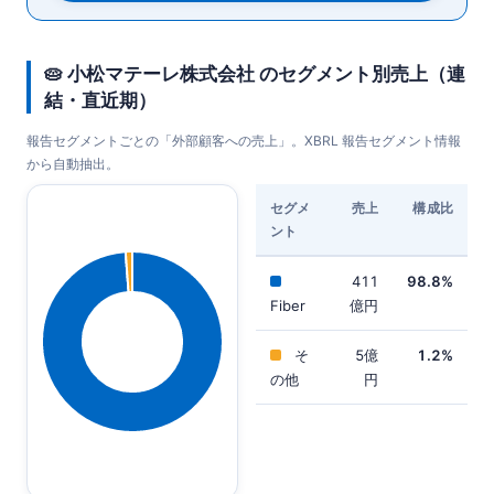
🥧 小松マテーレ株式会社 のセグメント別売上（連
結・直近期）
報告セグメントごとの「外部顧客への売上」。XBRL 報告セグメント情報
から自動抽出。
セグメ
売上
構成比
ント
411
98.8%
Fiber
億円
そ
5億
1.2%
の他
円