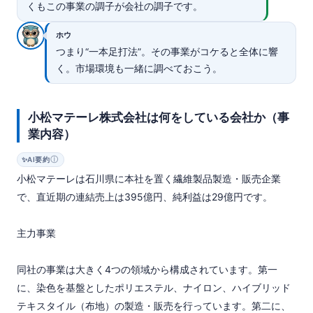
くもこの事業の調子が会社の調子です。
ホウ
つまり“一本足打法”。その事業がコケると全体に響
く。市場環境も一緒に調べておこう。
小松マテーレ株式会社は何をしている会社か（事
業内容）
ⓘ
✨
AI要約
小松マテーレは石川県に本社を置く繊維製品製造・販売企業
で、直近期の連結売上は395億円、純利益は29億円です。

主力事業

同社の事業は大きく4つの領域から構成されています。第一
に、染色を基盤としたポリエステル、ナイロン、ハイブリッド
テキスタイル（布地）の製造・販売を行っています。第二に、