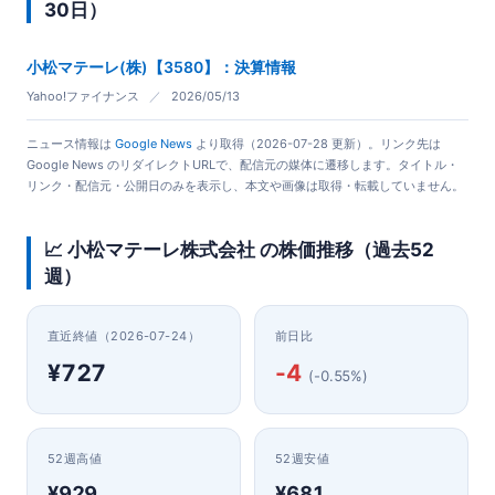
30日）
小松マテーレ(株)【3580】：決算情報
Yahoo!ファイナンス
／
2026/05/13
ニュース情報は
Google News
より取得（2026-07-28 更新）。リンク先は
Google News のリダイレクトURLで、配信元の媒体に遷移します。タイトル・
リンク・配信元・公開日のみを表示し、本文や画像は取得・転載していません。
📈 小松マテーレ株式会社 の株価推移（過去52
週）
直近終値（2026-07-24）
前日比
¥727
-4
(-0.55%)
52週高値
52週安値
¥929
¥681