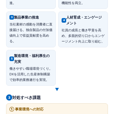
進。
機能性を両立。
製品事業の推進
人材育成・エンゲージ
3
4
メント
当社素材の感動を消費者に直
接届ける。独自製品の付加価
社員の成長と働き甲斐を高
値向上で収益貢献度を高め
め、多面的切り口からエンゲ
る。
ージメント向上に取り組む。
製造環境・福利厚生の
5
充実
働きやすい職場環境づくり。
DXを活用した生産体制構築
で効率的業務遂行を実現。
▼
対処すべき課題
3
① 事業環境への対応