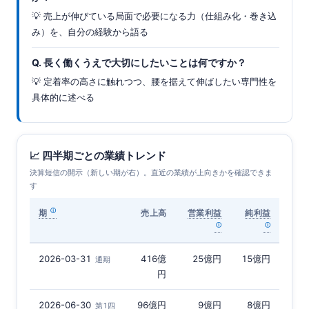
💡 売上が伸びている局面で必要になる力（仕組み化・巻き込
み）を、自分の経験から語る
Q. 長く働くうえで大切にしたいことは何ですか？
💡 定着率の高さに触れつつ、腰を据えて伸ばしたい専門性を
具体的に述べる
📈 四半期ごとの業績トレンド
決算短信の開示（新しい期が右）。直近の業績が上向きかを確認できま
す
期
売上高
営業利益
純利益
2026-03-31
416億
25億円
15億円
通期
円
2026-06-30
96億円
9億円
8億円
第1四