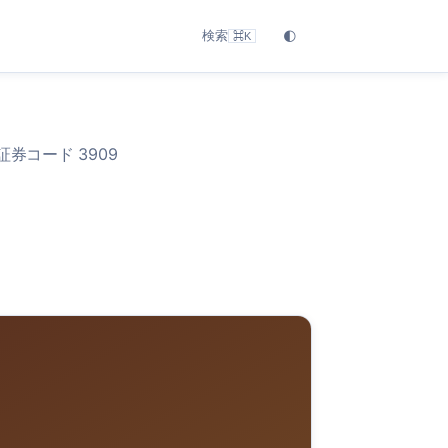
検索
🌓
⌘K
証券コード 3909