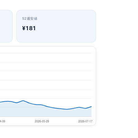
52週安値
¥181