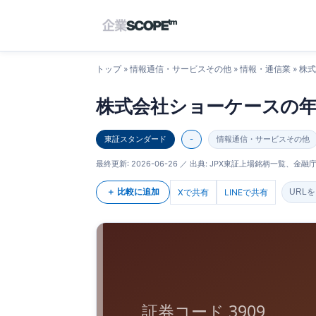
トップ
»
情報通信・サービスその他
»
情報・通信業
» 株
株式会社ショーケースの
東証スタンダード
-
情報通信・サービスその他
最終更新:
2026-06-26
／ 出典: JPX東証上場銘柄一覧、金融庁E
＋ 比較に追加
Xで共有
LINEで共有
URL
証券コード 3909