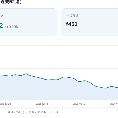
（過去52週）
日比
52週高値
¥450
2
(+0.99%)
ベース・直近52週分）。最終更新 2026-07-24。