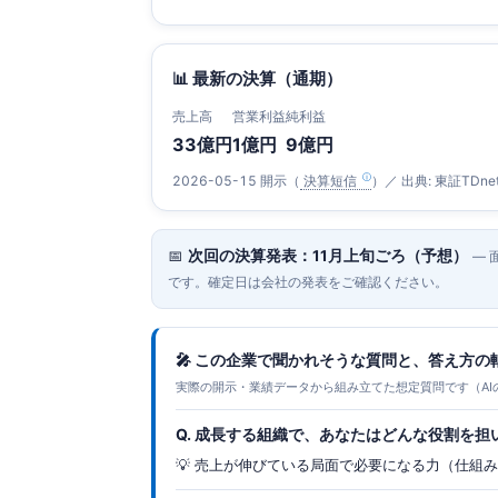
📊 最新の決算（通期）
売上高
営業利益
純利益
33億円
1億円
9億円
2026-05-15 開示（
決算短信
）／ 出典: 東証TDne
📅
次回の決算発表：11月上旬ごろ（予想）
— 
です。確定日は会社の発表をご確認ください。
🎤 この企業で聞かれそうな質問と、答え方の
実際の開示・業績データから組み立てた想定質問です（AI
Q. 成長する組織で、あなたはどんな役割を担
💡 売上が伸びている局面で必要になる力（仕組