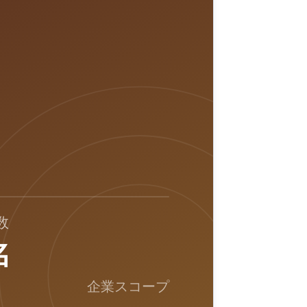
数
名
企業スコープ