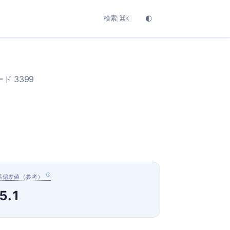
検索
🌓
⌘K
ド 3399
活偏差値（参考）
5.1