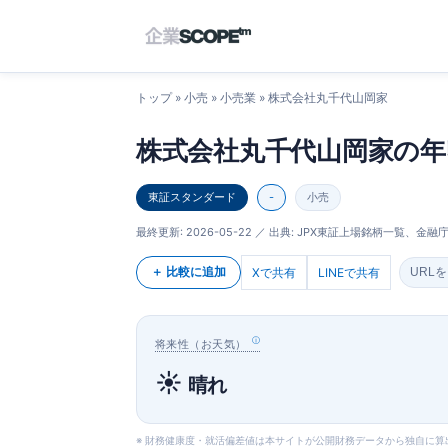
トップ
»
小売
»
小売業
» 株式会社丸千代山岡家
株式会社丸千代山岡家の年
東証スタンダード
-
小売
最終更新:
2026-05-22
／ 出典: JPX東証上場銘柄一覧、金融庁E
＋ 比較に追加
Xで共有
LINEで共有
URL
将来性（お天気）
☀️
晴れ
※ 財務健康度・就活偏差値は本サイトが公開財務データから独自に