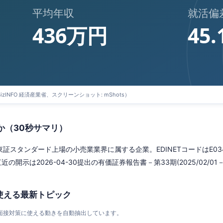
平均年収
就活偏
436万円
45.
BizINFO 経済産業省、スクリーンショット: mShots）
か（30秒サマリ）
証スタンダード上場の小売業業界に属する企業。EDINETコードはE0347
近の開示は2026-04-30提出の有価証券報告書－第33期(2025/02/01－20
使える最新トピック
・面接対策に使える動きを自動抽出しています。