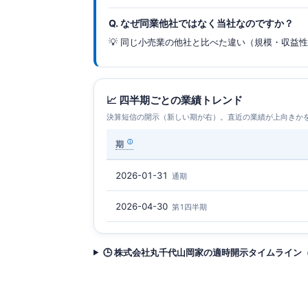
Q. なぜ同業他社ではなく当社なのですか？
💡 同じ小売業の他社と比べた違い（規模・収益
📈 四半期ごとの業績トレンド
決算短信の開示（新しい期が右）。直近の業績が上向きか
期
2026-01-31
通期
2026-04-30
第1四半期
🕒 株式会社丸千代山岡家の適時開示タイムライン