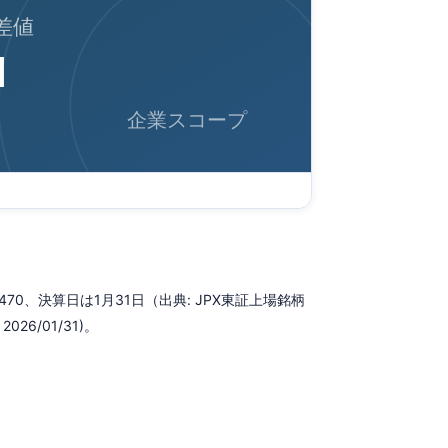
差値
1
企業スコープ
0、決算日は1月31日（出典: JPX東証上場銘柄
26/01/31)。