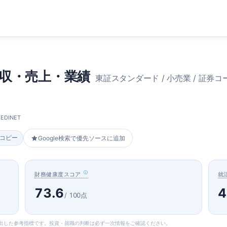
収・売上・業績
東証スタンダード / 小売業 / 証券コー
DINET
をコピー
Google検索で優先ソースに追加
財務健康度スコア
就
73.6
4
/ 100点
算出した参考指標です。投資・就職の判断は必ず一次情報をご確認ください。