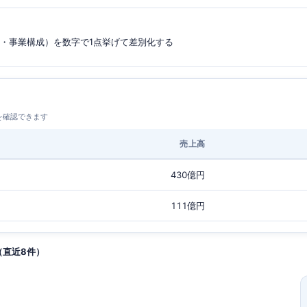
性・事業構成）を数字で1点挙げて差別化する
を確認できます
売上高
430億円
111億円
（直近8件）