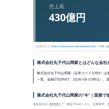
売上高
430億円
公式サイト:
https://maruchiyo.yamaokaya.com/
（出典: g
株式会社丸千代山岡家とはどんな会社
株式会社丸千代山岡家（証券コード3399）は東
一覧、金融庁EDINET、2026-08-07時点）。直
株式会社丸千代山岡家の“今”｜面接で
直近90日の
適時開示
（東証TDnet）から、企業研究