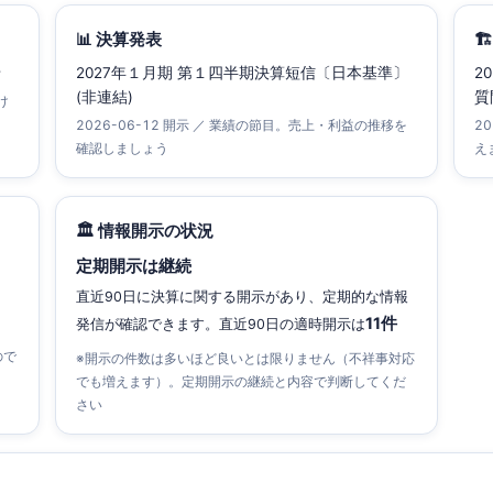
📊 決算発表

せ
2027年１月期 第１四半期決算短信〔日本基準〕
2
(非連結)
質
け
2026-06-12 開示 ／ 業績の節目。売上・利益の推移を
2
確認しましょう
え
🏛 情報開示の状況
定期開示は継続
直近90日に決算に関する開示があり、定期的な情報
11件
発信が確認できます。直近90日の適時開示は
ので
※開示の件数は多いほど良いとは限りません（不祥事対応
でも増えます）。定期開示の継続と内容で判断してくだ
さい