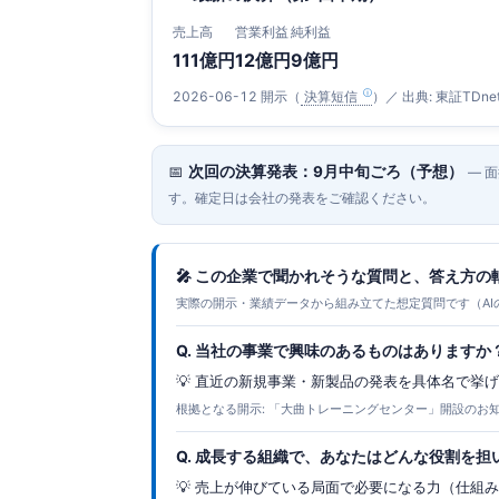
売上高
営業利益
純利益
111億円
12億円
9億円
2026-06-12 開示（
決算短信
）／ 出典: 東証TDne
📅
次回の決算発表：9月中旬ごろ（予想）
— 
す。確定日は会社の発表をご確認ください。
🎤 この企業で聞かれそうな質問と、答え方の
実際の開示・業績データから組み立てた想定質問です（AI
Q. 当社の事業で興味のあるものはありますか
💡 直近の新規事業・新製品の発表を具体名で挙
根拠となる開示: 「大曲トレーニングセンター」開設のお
Q. 成長する組織で、あなたはどんな役割を担
💡 売上が伸びている局面で必要になる力（仕組