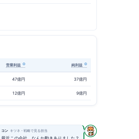
営業利益
純利益
47億円
37億円
12億円
9億円
コン
キツネ・戦略で見る担当
最近この会社、なんか動きありました？