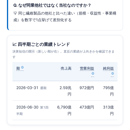
Q. なぜ同業他社ではなく当社なのですか？
💡 同じ繊維製品の他社と比べた違い（規模・収益性・事業構
成）を数字で1点挙げて差別化する
📈 四半期ごとの業績トレンド
決算短信の開示（新しい期が右）。直近の業績が上向きかを確認できま
す
期
売上高
営業利益
純利益
2026-03-31
2.59兆
972億円
795億
通期
円
円
2026-06-30
6,790億
473億円
313億
第1四
円
円
半期