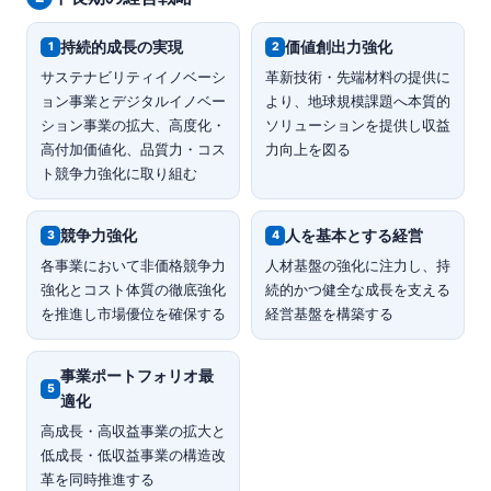
持続的成長の実現
価値創出力強化
1
2
サステナビリティイノベーシ
革新技術・先端材料の提供に
ョン事業とデジタルイノベー
より、地球規模課題へ本質的
ション事業の拡大、高度化・
ソリューションを提供し収益
高付加価値化、品質力・コス
力向上を図る
ト競争力強化に取り組む
競争力強化
人を基本とする経営
3
4
各事業において非価格競争力
人材基盤の強化に注力し、持
強化とコスト体質の徹底強化
続的かつ健全な成長を支える
を推進し市場優位を確保する
経営基盤を構築する
事業ポートフォリオ最
5
適化
高成長・高収益事業の拡大と
低成長・低収益事業の構造改
革を同時推進する