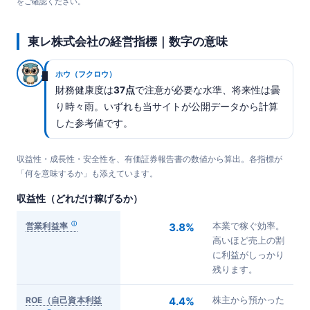
をご確認ください。
東レ株式会社の経営指標｜数字の意味
ホウ（フクロウ）
財務健康度は
37点
で注意が必要な水準、将来性は曇
り時々雨。いずれも当サイトが公開データから計算
した参考値です。
収益性・成長性・安全性を、有価証券報告書の数値から算出。各指標が
「何を意味するか」も添えています。
収益性（どれだけ稼げるか）
営業利益率
3.8%
本業で稼ぐ効率。
高いほど売上の割
に利益がしっかり
残ります。
ROE（自己資本利益
4.4%
株主から預かった