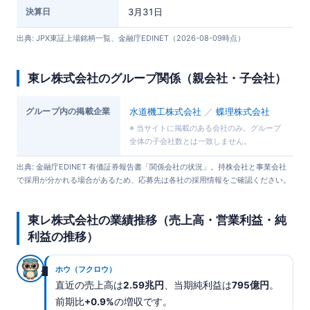
決算日
3月31日
出典: JPX東証上場銘柄一覧、金融庁EDINET（2026-08-09時点）
東レ株式会社のグループ関係（親会社・子会社）
グループ内の掲載企業
水道機工株式会社
／
蝶理株式会社
※ 当サイトに掲載のある会社のみ。グループ
全体の子会社数とは一致しません。
出典: 金融庁EDINET 有価証券報告書「関係会社の状況」。持株会社と事業会社
で採用が分かれる場合があるため、応募先は各社の採用情報をご確認ください。
東レ株式会社の業績推移（売上高・営業利益・純
利益の推移）
ホウ（フクロウ）
直近の売上高は
2.59兆円
、当期純利益は
795億円
。
前期比
+0.9%
の増収です。