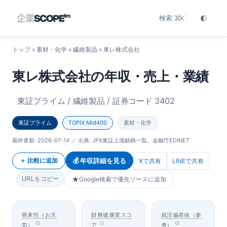
検索
🌓
⌘K
トップ
»
素材・化学
»
繊維製品
» 東レ株式会社
東レ株式会社の年収・売上・業績
東証プライム / 繊維製品 / 証券コード 3402
東証プライム
TOPIX Mid400
素材・化学
最終更新:
2026-07-14
／ 出典: JPX東証上場銘柄一覧、金融庁EDINET
💰 年収詳細を見る
＋ 比較に追加
Xで共有
LINEで共有
URLをコピー
Google検索で優先ソースに追加
将来性（お天
財務健康度スコ
就活偏差値（参
気）
ア
考）