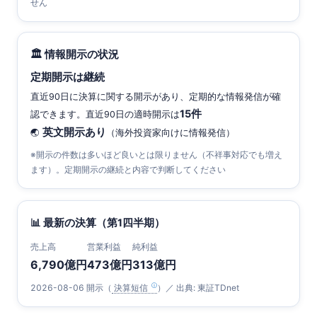
せん
🏛 情報開示の状況
定期開示は継続
直近90日に決算に関する開示があり、定期的な情報発信が確
15件
認できます。直近90日の適時開示は
英文開示あり
🌏
（海外投資家向けに情報発信）
※開示の件数は多いほど良いとは限りません（不祥事対応でも増え
ます）。定期開示の継続と内容で判断してください
📊 最新の決算（第1四半期）
売上高
営業利益
純利益
6,790億円
473億円
313億円
2026-08-06 開示（
決算短信
）／ 出典: 東証TDnet