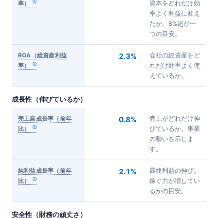
率）
資本をどれだけ効
率よく利益に変え
たか。8%超が一
つの目安。
ROA（総資産利益
2.3%
会社の総資産をど
率）
れだけ効率よく使
えているか。
成長性（伸びているか）
売上高成長率（前年
0.8%
売上がどれだけ伸
比）
びているか。事業
の勢いを示しま
す。
純利益成長率（前年
2.1%
最終利益の伸び。
比）
稼ぐ力が増してい
るかの目安。
安全性（財務の頑丈さ）