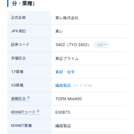
分・業種）
正式名称
東レ株式会社
JPX表記
東レ
証券コード
3402（TYO:3402）
コピー
市場区分
東証プライム
17業種
素材・化学
33業種
繊維製品
コード 3100
規模区分
TOPIX Mid400
EDINETコード
E00873
EDINET業種
繊維製品