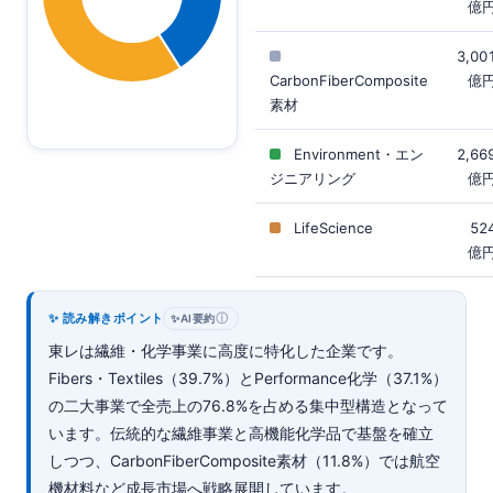
億
3,00
CarbonFiberComposite
億
素材
Environment・エン
2,66
ジニアリング
億
LifeScience
52
億
✨ 読み解きポイント
ⓘ
✨
AI要約
東レは繊維・化学事業に高度に特化した企業です。
Fibers・Textiles（39.7%）とPerformance化学（37.1%）
の二大事業で全売上の76.8%を占める集中型構造となって
います。伝統的な繊維事業と高機能化学品で基盤を確立
しつつ、CarbonFiberComposite素材（11.8%）では航空
機材料など成長市場へ戦略展開しています。