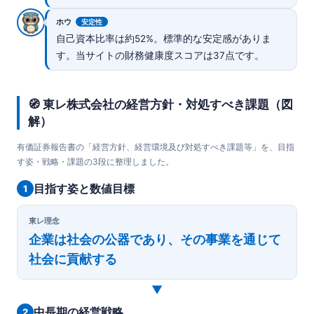
ホウ
安定性
自己資本比率は約52%。標準的な安定感がありま
す。当サイトの財務健康度スコアは37点です。
🧭 東レ株式会社の経営方針・対処すべき課題（図
解）
有価証券報告書の「経営方針、経営環境及び対処すべき課題等」を、目指
す姿・戦略・課題の3段に整理しました。
目指す姿と数値目標
1
東レ理念
企業は社会の公器であり、その事業を通じて
社会に貢献する
▼
中長期の経営戦略
2