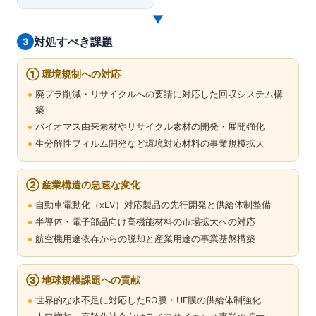
▼
対処すべき課題
3
① 環境規制への対応
廃プラ削減・リサイクルへの要請に対応した回収システム構
築
バイオマス由来素材やリサイクル素材の開発・展開強化
生分解性フィルム開発など環境対応材料の事業規模拡大
② 産業構造の急速な変化
自動車電動化（xEV）対応製品の先行開発と供給体制整備
半導体・電子部品向け高機能材料の市場拡大への対応
航空機用途依存からの脱却と産業用途の事業基盤構築
③ 地球規模課題への貢献
世界的な水不足に対応したRO膜・UF膜の供給体制強化