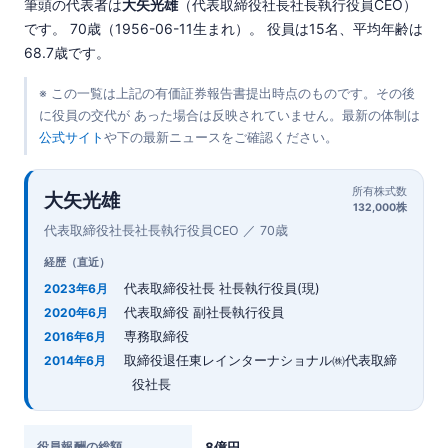
筆頭の代表者は
大矢光雄
（代表取締役社長社長執行役員CEO）
です。 70歳（1956-06-11生まれ）。 役員は15名、平均年齢は
68.7歳です。
※ この一覧は上記の有価証券報告書提出時点のものです。その後
に役員の交代が あった場合は反映されていません。最新の体制は
公式サイト
や下の最新ニュースをご確認ください。
所有株式数
大矢光雄
132,000株
代表取締役社長社長執行役員CEO ／ 70歳
経歴（直近）
代表取締役社長 社長執行役員(現)
2023年6月
代表取締役 副社長執行役員
2020年6月
専務取締役
2016年6月
取締役退任東レインターナショナル㈱代表取締
2014年6月
役社長
役員報酬の総額
8億円