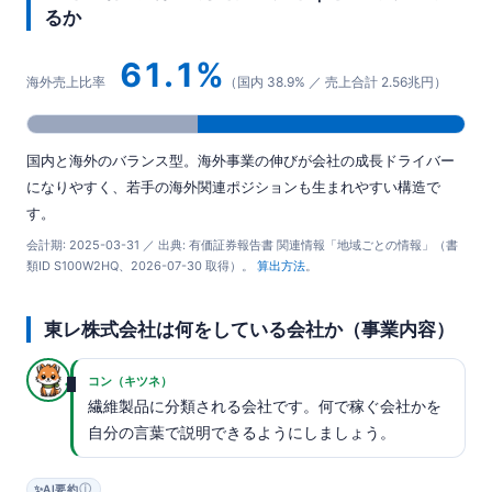
るか
61.1%
海外売上比率
（国内 38.9% ／ 売上合計 2.56兆円）
国内と海外のバランス型。海外事業の伸びが会社の成長ドライバー
になりやすく、若手の海外関連ポジションも生まれやすい構造で
す。
会計期: 2025-03-31 ／ 出典: 有価証券報告書 関連情報「地域ごとの情報」（書
類ID S100W2HQ、2026-07-30 取得）。
算出方法
。
東レ株式会社は何をしている会社か（事業内容）
コン（キツネ）
繊維製品に分類される会社です。何で稼ぐ会社かを
自分の言葉で説明できるようにしましょう。
ⓘ
✨
AI要約