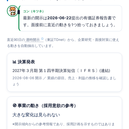
コン（キツネ）
最新の開示は
2026-06-22
提出の有価証券報告書で
す。面接前に直近の動きを1つ拾っておきましょう。
直近90日の
適時開示
（東証TDnet）から、企業研究・面接対策に使え
る動きを自動抽出しています。
📊 決算発表
2027年３月期 第１四半期決算短信〔ＩＦＲＳ〕(連結)
2026-08-06 開示 ／ 業績の節目。売上・利益の推移を確認しまし
ょう
🧭 事業の動き（採用意欲の参考）
大きな変化は見られない
※開示傾向からの参考情報であり、採用計画を示すものではありま