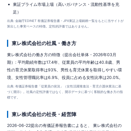
東証プライム市場上場（高いガバナンス・流動性基準を充
足）
出典: 金融庁EDINET 有価証券報告書・JPX東証上場銘柄一覧をもとに当サイトが
算出した事実ベースの特徴。定性的評価ではありません。
東レ株式会社の社風・働き方
東レ株式会社の働き方の特徴（提出会社単体・2026年03月
期）: 平均勤続年数は17.4年、従業員の平均年齢は40.8歳、男
性の育児休業取得率は93%、男性も育児休業を取得しやすい環
境、女性管理職比率は6.9%、役員に占める女性比率は20.0%。
出典: 有価証券報告書「従業員の状況」（女性活躍推進法・育児介護休業法に基
づく開示）。社風の定性評価ではなく、開示データに基づく客観的な働き方の指
標です。
東レ株式会社の社長・経営陣
2026-06-22提出の有価証券報告書によると、 東レ株式会社の