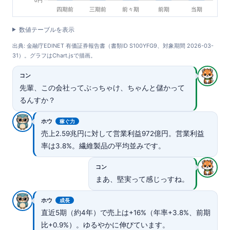
数値テーブルを表示
出典: 金融庁EDINET 有価証券報告書（書類ID S100YFG9、対象期間 2026-03-
31）。グラフはChart.jsで描画。
コン
先輩、この会社ってぶっちゃけ、ちゃんと儲かって
るんすか？
ホウ
稼ぐ力
売上2.59兆円に対して営業利益972億円。営業利益
率は3.8%。繊維製品の平均並みです。
コン
まあ、堅実って感じっすね。
ホウ
成長
直近5期（約4年）で売上は+16%（年率+3.8%、前期
比+0.9%）。ゆるやかに伸びています。