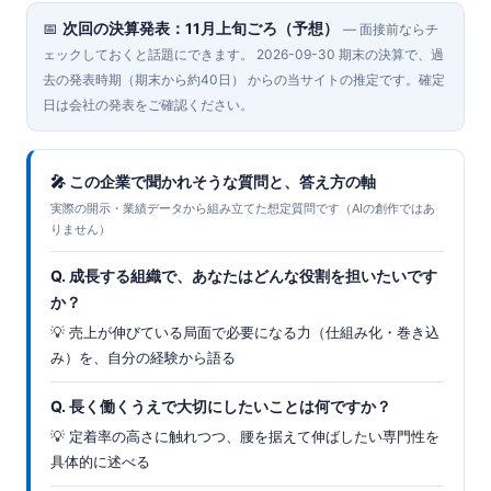
📅
次回の決算発表：11月上旬ごろ（予想）
— 面接前ならチ
ェックしておくと話題にできます。 2026-09-30 期末の決算で、過
去の発表時期（期末から約40日） からの当サイトの推定です。確定
日は会社の発表をご確認ください。
🎤 この企業で聞かれそうな質問と、答え方の軸
実際の開示・業績データから組み立てた想定質問です（AIの創作ではあ
りません）
Q. 成長する組織で、あなたはどんな役割を担いたいです
か？
💡 売上が伸びている局面で必要になる力（仕組み化・巻き込
み）を、自分の経験から語る
Q. 長く働くうえで大切にしたいことは何ですか？
💡 定着率の高さに触れつつ、腰を据えて伸ばしたい専門性を
具体的に述べる