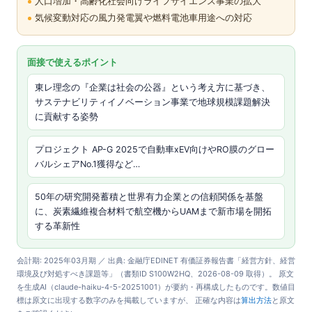
人口増加・高齢化社会向けライフサイエンス事業の拡大
気候変動対応の風力発電翼や燃料電池車用途への対応
面接で使えるポイント
東レ理念の『企業は社会の公器』という考え方に基づき、
サステナビリティイノベーション事業で地球規模課題解決
に貢献する姿勢
プロジェクト AP-G 2025で自動車xEV向けやRO膜のグロー
バルシェアNo.1獲得など…
50年の研究開発蓄積と世界有力企業との信頼関係を基盤
に、炭素繊維複合材料で航空機からUAMまで新市場を開拓
する革新性
会計期: 2025年03月期 ／ 出典: 金融庁EDINET 有価証券報告書「経営方針、経営
環境及び対処すべき課題等」（書類ID S100W2HQ、2026-08-09 取得）。 原文
を生成AI（claude-haiku-4-5-20251001）が要約・再構成したものです。数値目
標は原文に出現する数字のみを掲載していますが、 正確な内容は
算出方法
と原文