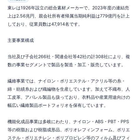
東レは1926年設立の総合素材メーカーで、2023年度の連結売
上は2.56兆円、親会社所有者帰属当期純利益は779億円を計上
しており、従業員数は47,914名です。

主要事業構成

当社及び子会社266社・関連会社等42社の計308社により、複
数の事業セグメントで製品を製造・加工・販売しています。

繊維事業では、ナイロン・ポリエステル・アクリル等の糸・
綿・紡績糸および織編物を生産しています。加えて不織布、人
工皮革、アパレル製品も扱っており、衣料品や産業用途向けの
幅広い繊維製品ポートフォリオを保有しています。

機能化成品事業は多岐にわたり、ナイロン・ABS・PBT・PPS
等の樹脂および樹脂成形品、ポリオレフィンフォーム、ポリエ
ステル・ポリエチレン・ポリプロピレン等のフィルム及びフィ