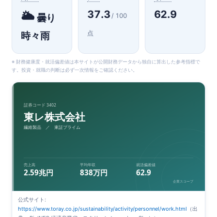
37.3
62.9
🌥️
/ 100
曇り
点
時々雨
※ 財務健康度・就活偏差値は本サイトが公開財務データから独自に算出した参考指標で
す。投資・就職の判断は必ず一次情報をご確認ください。
証券コード 3402
東レ株式会社
繊維製品 ／ 東証プライム
売上高
平均年収
就活偏差値
2.59兆円
838万円
62.9
企業スコープ
公式サイト:
https://www.toray.co.jp/sustainability/activity/personnel/work.html
（出