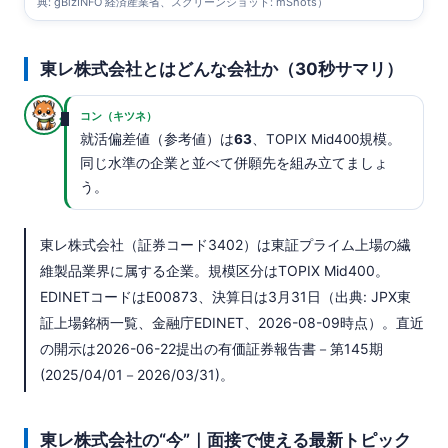
典: gBizINFO 経済産業省、スクリーンショット: mShots）
東レ株式会社とはどんな会社か（30秒サマリ）
コン（キツネ）
就活偏差値（参考値）は
63
、TOPIX Mid400規模。
同じ水準の企業と並べて併願先を組み立てましょ
う。
東レ株式会社（証券コード3402）は東証プライム上場の繊
維製品業界に属する企業。規模区分はTOPIX Mid400。
EDINETコードはE00873、決算日は3月31日（出典: JPX東
証上場銘柄一覧、金融庁EDINET、2026-08-09時点）。直近
の開示は2026-06-22提出の有価証券報告書－第145期
(2025/04/01－2026/03/31)。
東レ株式会社の“今”｜面接で使える最新トピック