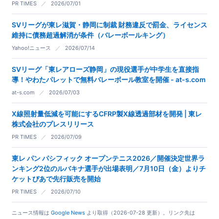
PR TIMES
／
2026/07/01
SVリーグが東レ滋賀・静岡に制裁 財務違反で罰金、ライセンス
維持に債務超過解消が条件（バレーボールキング）
Yahoo!ニュース
／
2026/07/14
SVリーグ「東レアローズ静岡」の現役選手が中学生を直接指
導！やわたパレットで無料バレーボール教室を開催 - at-s.com
at-s.com
／
2026/07/03
X線照射量低減を可能にするCFRP製X線透過部材を開発 | 東レ
株式会社のプレスリリース
PR TIMES
／
2026/07/09
東レ パン パシフィック オープンテニス2026／開催決定世界ラ
ンキング2位のルバキナ選手が出場表明／7月10日（金）よりチ
ケットぴあで先行販売を開始
PR TIMES
／
2026/07/10
ニュース情報は
Google News
より取得（2026-07-28 更新）。リンク先は