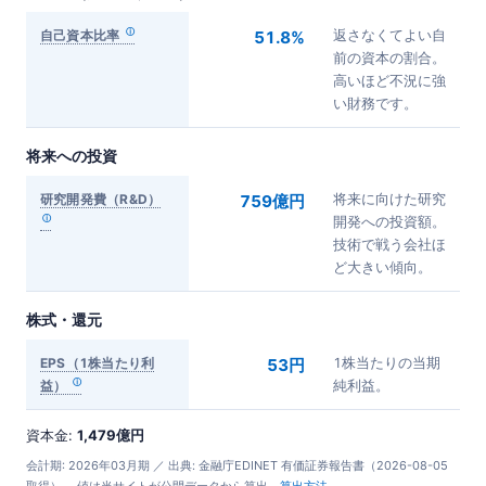
自己資本比率
51.8%
返さなくてよい自
前の資本の割合。
高いほど不況に強
い財務です。
将来への投資
研究開発費（R&D）
759億円
将来に向けた研究
開発への投資額。
技術で戦う会社ほ
ど大きい傾向。
株式・還元
EPS（1株当たり利
53円
1株当たりの当期
益）
純利益。
資本金:
1,479億円
会計期: 2026年03月期 ／ 出典: 金融庁EDINET 有価証券報告書（2026-08-05
取得）。 値は当サイトが公開データから算出。
算出方法
。