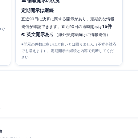
🏛 情報開示の状況
定期開示は継続
直近90日に決算に関する開示があり、定期的な情報
15件
発信が確認できます。直近90日の適時開示は
ので
英文開示あり
🌏
（海外投資家向けに情報発信）
※開示の件数は多いほど良いとは限りません（不祥事対応
でも増えます）。定期開示の継続と内容で判断してくだ
さい
t
軸