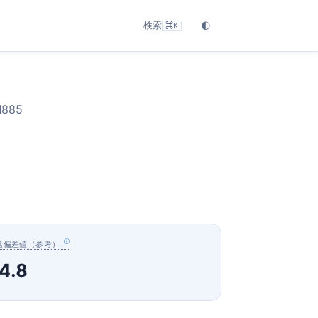
検索
🌓
⌘K
885
活偏差値（参考）
4.8