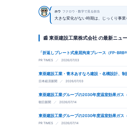
ホウ
フクロウ・数字で見る担当
大きな変化がない時期は、じっくり事業
📰 東亜建設工業株式会社 の最新ニュ
「折返しプレート式座屈拘束ブレース（FP-BRB
PR TIMES
／
2026/07/03
東亜建設工業・青木あすなろ建設・名構設計、制振
日本経済新聞
／
2026/07/03
東亜建設工業グループの2030年度温室効果ガス（
朝日新聞
／
2026/07/14
東亜建設工業グループの2030年度温室効果ガス（
PR TIMES
／
2026/07/14