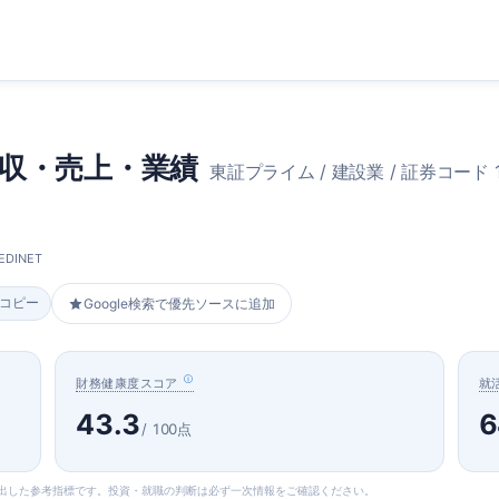
収・売上・業績
東証プライム / 建設業 / 証券コード 1
DINET
をコピー
Google検索で優先ソースに追加
財務健康度スコア
就
43.3
6
/ 100点
算出した参考指標です。投資・就職の判断は必ず一次情報をご確認ください。