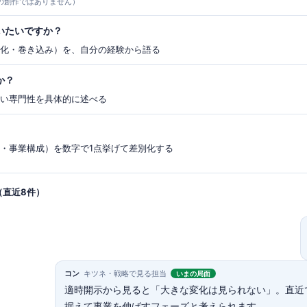
の創作ではありません）
いたいですか？
み化・巻き込み）を、自分の経験から語る
か？
たい専門性を具体的に述べる
性・事業構成）を数字で1点挙げて差別化する
（直近8件）
コン
キツネ・戦略で見る担当
いまの局面
適時開示から見ると「大きな変化は見られない」。直近
据えて事業を伸ばすフェーズと考えられます。