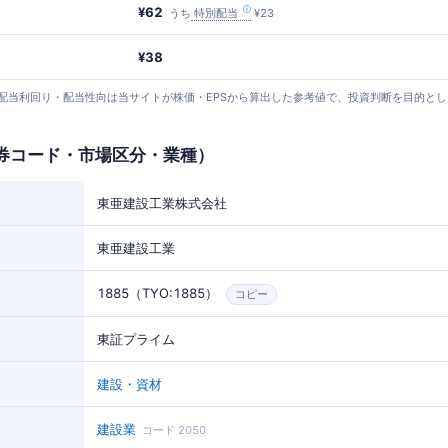
¥62
うち
特別配当
¥23
¥38
24 取得）。 配当利回り・配当性向は当サイトが株価・EPSから算出した参考値で、投資判断を目的
券コード・市場区分・業種）
東亜建設工業株式会社
東亜建設工業
1885（TYO:1885）
コピー
東証プライム
建設・資材
建設業
コード 2050