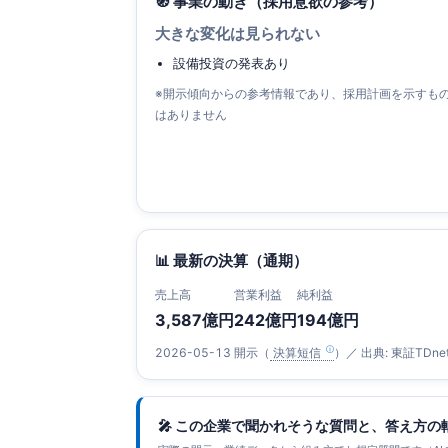
🧭 事業の動き（採用意欲の参考）
大きな変化は見られない
設備投資の発表あり
※開示傾向からの参考情報であり、採用計画を示すも
はありません
📊 最新の決算（通期）
売上高
営業利益
純利益
3,587億円
242億円
194億円
2026-05-13 開示（
決算短信
）／ 出典: 東証TDne
🎤 この企業で聞かれそうな質問と、答え方の