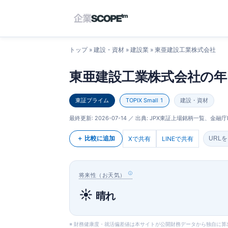
トップ
»
建設・資材
»
建設業
» 東亜建設工業株式会社
東亜建設工業株式会社の年
東証プライム
TOPIX Small 1
建設・資材
最終更新:
2026-07-14
／ 出典: JPX東証上場銘柄一覧、金融庁E
＋ 比較に追加
Xで共有
LINEで共有
URL
将来性（お天気）
☀️
晴れ
※ 財務健康度・就活偏差値は本サイトが公開財務データから独自に