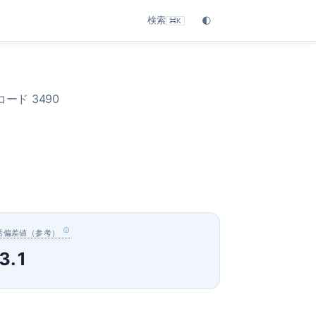
検索
🌓
⌘K
ード 3490
活偏差値（参考）
3.1