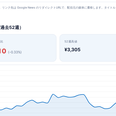
更新）。リンク先は Google News のリダイレクトURLで、配信元の媒体に遷移します。
（過去52週）
日比
52週高値
¥3,305
10
(-0.33%)