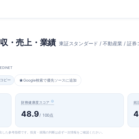
収・売上・業績
東証スタンダード / 不動産業 / 証券コ
DINET
をコピー
Google検索で優先ソースに追加
財務健康度スコア
就
48.9
4
/ 100点
算出した参考指標です。投資・就職の判断は必ず一次情報をご確認ください。