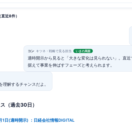
（直近8件）
コン
キツネ・戦略で見る担当
いまの局面
適時開示から見ると「大きな変化は見られない」。直近
据えて事業を伸ばすフェーズと考えられます。
を理解するチャンスだよ。
ース（過去30日）
1日(適時開示) ：日経会社情報DIGITAL