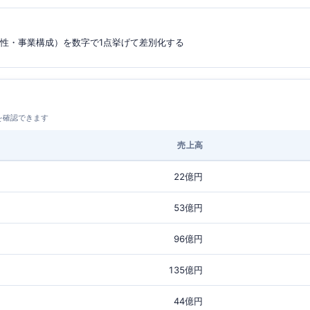
益性・事業構成）を数字で1点挙げて差別化する
を確認できます
売上高
22億円
53億円
96億円
135億円
44億円