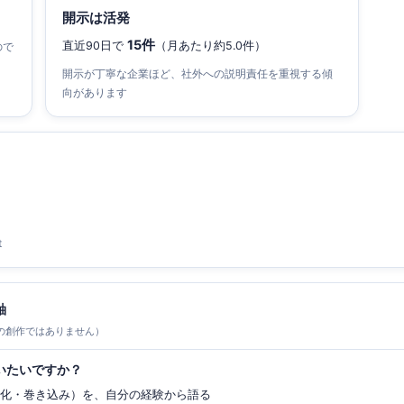
開示は活発
15件
直近90日で
（月あたり約5.0件）
ので
開示が丁寧な企業ほど、社外への説明責任を重視する傾
向があります
t
軸
の創作ではありません）
いたいですか？
み化・巻き込み）を、自分の経験から語る