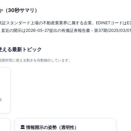
か（30秒サマリ）
証スタンダード上場の不動産業業界に属する企業。EDINETコードはE33
直近の開示は2026-05-27提出の有価証券報告書－第37期(2025/03/01－2
使える最新トピック
・面接対策に使える動きを自動抽出しています。
を
🏛 情報開示の姿勢（透明性）