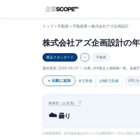
トップ
»
不動産
»
不動産業
» 株式会社アズ企画設計
株式会社アズ企画設計の年
東証スタンダード
-
不動産
最終更新:
2026-05-27
／ 出典: JPX東証上場銘柄一覧、金融庁E
＋ 比較に追加
Xで共有
LINEで共有
URL
将来性（お天気）
☁️
曇り
※ 財務健康度・就活偏差値は本サイトが公開財務データから独自に