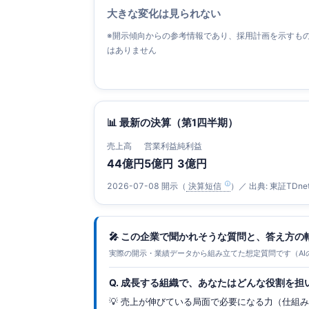
大きな変化は見られない
※開示傾向からの参考情報であり、採用計画を示すも
はありません
📊 最新の決算（第1四半期）
売上高
営業利益
純利益
44億円
5億円
3億円
2026-07-08 開示（
決算短信
）／ 出典: 東証TDne
🎤 この企業で聞かれそうな質問と、答え方の
実際の開示・業績データから組み立てた想定質問です（AI
Q. 成長する組織で、あなたはどんな役割を担
💡 売上が伸びている局面で必要になる力（仕組