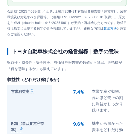
会計期: 2025年03月期 ／ 出典: 金融庁EDINET 有価証券報告書「経営方針、経営
環境及び対処すべき課題等」（書類ID S100VWVY、2026-08-01 取得）。 原文
を生成AI（claude-haiku-4-5-20251001）が要約・再構成したものです。数値目
標は原文に出現する数字のみを掲載していますが、 正確な内容は
算出方法
と原文
をご確認ください。
トヨタ自動車株式会社の経営指標｜数字の意味
収益性・成長性・安全性を、有価証券報告書の数値から算出。各指標が
「何を意味するか」も添えています。
収益性（どれだけ稼げるか）
営業利益率
7.4%
本業で稼ぐ効率。
高いほど売上の割
に利益がしっかり
残ります。
ROE（自己資本利益
9.6%
株主から預かった
率）
資本をどれだけ効