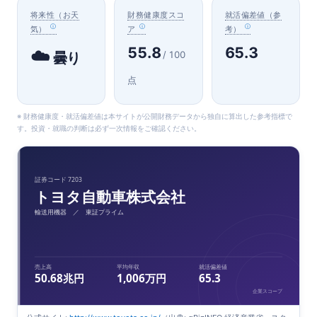
将来性（お天
財務健康度スコ
就活偏差値（参
気）
ア
考）
55.8
65.3
☁️
/ 100
曇り
点
※ 財務健康度・就活偏差値は本サイトが公開財務データから独自に算出した参考指標で
す。投資・就職の判断は必ず一次情報をご確認ください。
証券コード 7203
トヨタ自動車株式会社
輸送用機器 ／ 東証プライム
売上高
平均年収
就活偏差値
50.68兆円
1,006万円
65.3
企業スコープ