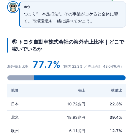
ホウ
つまり“一本足打法”。その事業がコケると全体に響
く。市場環境も一緒に調べておこう。
🌏 トヨタ自動車株式会社の海外売上比率｜どこで
稼いでいるか
77.7%
海外売上比率
（国内 22.3% ／ 売上合計 48.04兆円）
地域
売上
構成比
日本
10.72兆円
22.3%
北米
18.93兆円
39.4%
欧州
6.11兆円
12.7%