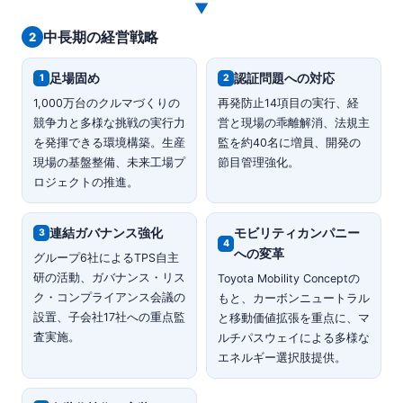
▼
中長期の経営戦略
2
足場固め
認証問題への対応
1
2
1,000万台のクルマづくりの
再発防止14項目の実行、経
競争力と多様な挑戦の実行力
営と現場の乖離解消、法規主
を発揮できる環境構築。生産
監を約40名に増員、開発の
現場の基盤整備、未来工場プ
節目管理強化。
ロジェクトの推進。
連結ガバナンス強化
モビリティカンパニー
3
4
への変革
グループ6社によるTPS自主
研の活動、ガバナンス・リス
Toyota Mobility Conceptの
ク・コンプライアンス会議の
もと、カーボンニュートラル
設置、子会社17社への重点監
と移動価値拡張を重点に、マ
査実施。
ルチパスウェイによる多様な
エネルギー選択肢提供。