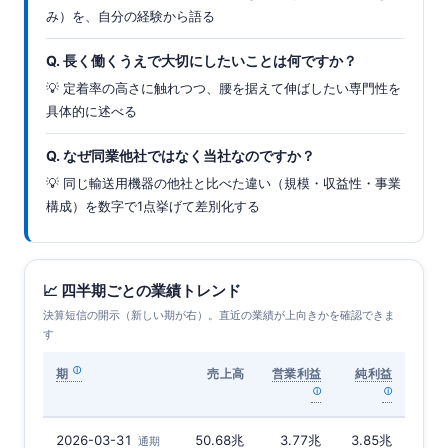
み）を、自分の経験から語る
Q. 長く働くうえで大切にしたいことは何ですか？
💡 定着率の高さに触れつつ、腰を据えて伸ばしたい専門性を
具体的に述べる
Q. なぜ同業他社ではなく当社なのですか？
💡 同じ輸送用機器の他社と比べた違い（規模・収益性・事業
構成）を数字で1点挙げて差別化する
📈 四半期ごとの業績トレンド
決算短信の開示（新しい期が右）。直近の業績が上向きかを確認できま
す
期
売上高
営業利益
純利益
2026-03-31
50.68兆
3.77兆
3.85兆
通期