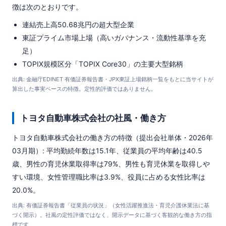
徴は次のとおりです。
連結売上高50.68兆円の超大型企業
東証プライム市場上場（高いガバナンス・流動性基準を充
足）
TOPIX規模区分「TOPIX Core30」の主要大型銘柄
出典: 金融庁EDINET 有価証券報告書・JPX東証上場銘柄一覧をもとに当サイトが
算出した事実ベースの特徴。定性的評価ではありません。
トヨタ自動車株式会社の社風・働き方
トヨタ自動車株式会社の働き方の特徴（提出会社単体・2026年
03月期）: 平均勤続年数は15.1年、従業員の平均年齢は40.5
歳、男性の育児休業取得率は79%、男性も育児休業を取得しや
すい環境、女性管理職比率は3.9%、役員に占める女性比率は
20.0%。
出典: 有価証券報告書「従業員の状況」（女性活躍推進法・育児介護休業法に基
づく開示）。社風の定性評価ではなく、開示データに基づく客観的な働き方の指
標です。