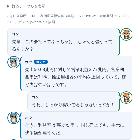
数値テーブルを表示
出典: 金融庁EDINET 有価証券報告書（書類ID S100Y8NY、対象期間 2026-03-
31）。グラフはChart.jsで描画。
コン
先輩、この会社ってぶっちゃけ、ちゃんと儲かって
るんすか？
ホウ
稼ぐ力
売上50.68兆円に対して営業利益3.77兆円。営業利
益率は7.4%。輸送用機器の平均を上回っていて、稼
ぐ力は強いほうです。
コン
うわ、しっかり稼いでるじゃないっすか！
ホウ
そう。利益率は“稼ぐ効率”。同じ売上でも、手元に
残る額が違うんだ。