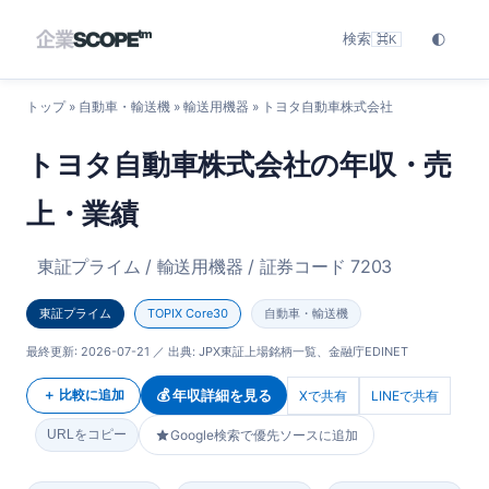
検索
🌓
⌘K
トップ
»
自動車・輸送機
»
輸送用機器
» トヨタ自動車株式会社
トヨタ自動車株式会社の年収・売
上・業績
東証プライム / 輸送用機器 / 証券コード 7203
東証プライム
TOPIX Core30
自動車・輸送機
最終更新:
2026-07-21
／ 出典: JPX東証上場銘柄一覧、金融庁EDINET
💰 年収詳細を見る
＋ 比較に追加
Xで共有
LINEで共有
URLをコピー
Google検索で優先ソースに追加