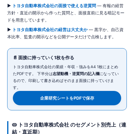
▶
トヨタ自動車株式会社の面接で使える逆質問
— 有報の経営
方針・直近の開示から作った質問と、面接直前に見る暗記モー
ドを用意しています。
▶
トヨタ自動車株式会社の経営は大丈夫か
— 黒字か、自己資
本比率、監査の開示などを公開データだけで点検します。
📄 面接に持っていく1枚を作る
トヨタ自動車株式会社の業績・年収・強みをA4 1枚にまとめ
たPDFです。 下半分は
志望動機・逆質問の記入欄
になってい
るので、印刷して書き込めばそのまま面接に持っていけま
す。
企業研究シートをPDFで保存
🥧 トヨタ自動車株式会社 のセグメント別売上（連
結・直近期）