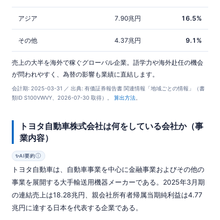
アジア
7.90兆円
16.5%
その他
4.37兆円
9.1%
売上の大半を海外で稼ぐグローバル企業。語学力や海外赴任の機会
が問われやすく、為替の影響も業績に直結します。
会計期: 2025-03-31 ／ 出典: 有価証券報告書 関連情報「地域ごとの情報」（書
類ID S100VWVY、2026-07-30 取得）。
算出方法
。
トヨタ自動車株式会社は何をしている会社か（事
業内容）
ⓘ
✨
AI要約
トヨタ自動車は、自動車事業を中心に金融事業およびその他の
事業を展開する大手輸送用機器メーカーである。2025年3月期
の連結売上は18.28兆円、親会社所有者帰属当期純利益は4.77
兆円に達する日本を代表する企業である。
