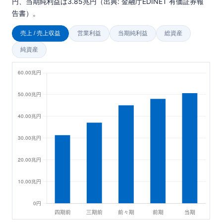
円、当期純利益は3.85兆円（出典: 金融庁EDINET 有価証券報
告書）。
売上 / 売上収益
営業利益
当期純利益
総資産
純資産