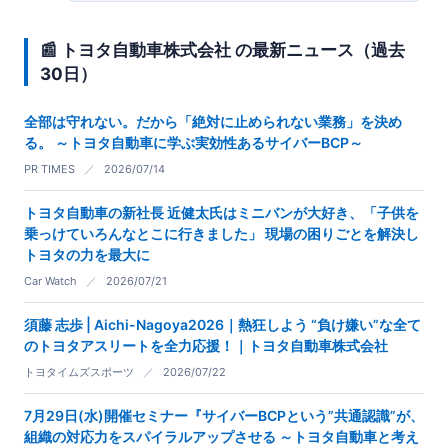
📰 トヨタ自動車株式会社 の最新ニュース（過去
30日）
全部は守れない。だから「絶対に止められない業務」を決め
る。 ～トヨタ自動車に学ぶ実効性あるサイバーBCP～
PR TIMES
／
2026/07/14
トヨタ自動車の新社長 近健太氏はミニバンが大好き、「子供を
乗っけていろんなとこに行きました」 現場の困りごとを解決し
トヨタの力を最大に
Car Watch
／
2026/07/21
須藤 志歩 | Aichi-Nagoya2026｜熱狂しよう “負け嫌い”な全て
のトヨタアスリートを全力応援！｜トヨタ自動車株式会社
トヨタイムズスポーツ
／
2026/07/22
7月29日(水)開催セミナー『サイバーBCPという”共通認識”が、
組織の対応力をスパイラルアップさせる ～トヨタ自動車と考え