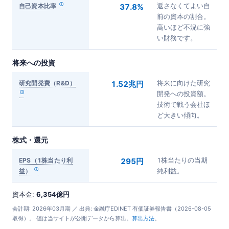
自己資本比率
37.8%
返さなくてよい自
前の資本の割合。
高いほど不況に強
い財務です。
将来への投資
研究開発費（R&D）
1.52兆円
将来に向けた研究
開発への投資額。
技術で戦う会社ほ
ど大きい傾向。
株式・還元
EPS（1株当たり利
295円
1株当たりの当期
益）
純利益。
資本金:
6,354億円
会計期: 2026年03月期 ／ 出典: 金融庁EDINET 有価証券報告書（2026-08-05
取得）。 値は当サイトが公開データから算出。
算出方法
。