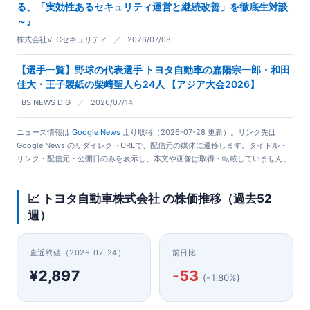
る、「実効性あるセキュリティ運営と継続改善」を徹底生対談
～』
株式会社VLCセキュリティ
／
2026/07/08
【選手一覧】野球の代表選手 トヨタ自動車の嘉陽宗一郎・和田
佳大・王子製紙の柴﨑聖人ら24人 【アジア大会2026】
TBS NEWS DIG
／
2026/07/14
ニュース情報は
Google News
より取得（2026-07-28 更新）。リンク先は
Google News のリダイレクトURLで、配信元の媒体に遷移します。タイトル・
リンク・配信元・公開日のみを表示し、本文や画像は取得・転載していません。
📈 トヨタ自動車株式会社 の株価推移（過去52
週）
直近終値（2026-07-24）
前日比
¥2,897
-53
(-1.80%)