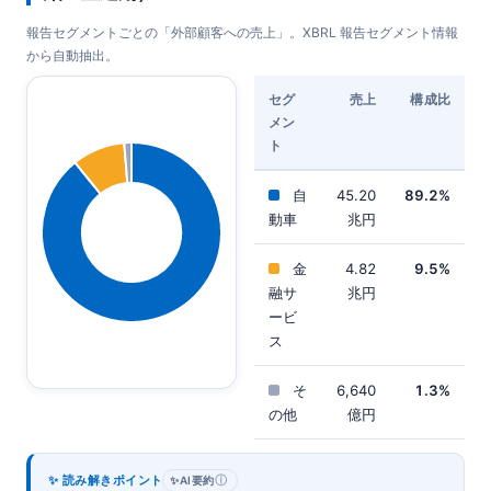
報告セグメントごとの「外部顧客への売上」。XBRL 報告セグメント情報
から自動抽出。
セグ
売上
構成比
メン
ト
自
45.20
89.2%
動車
兆円
金
4.82
9.5%
融サ
兆円
ービ
ス
そ
6,640
1.3%
の他
億円
✨ 読み解きポイント
ⓘ
✨
AI要約