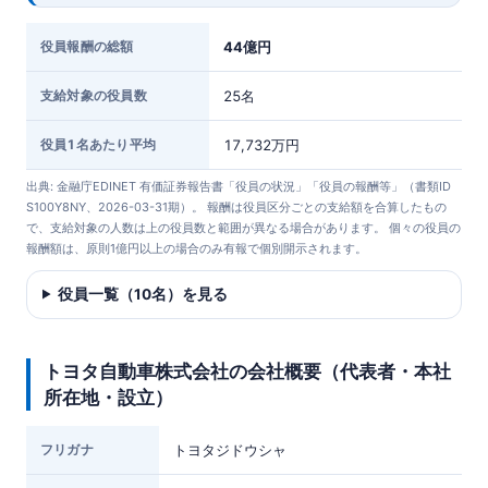
役員報酬の総額
44億円
支給対象の役員数
25名
役員1名あたり平均
17,732万円
出典: 金融庁EDINET 有価証券報告書「役員の状況」「役員の報酬等」（書類ID
S100Y8NY、2026-03-31期）。 報酬は役員区分ごとの支給額を合算したもの
で、支給対象の人数は上の役員数と範囲が異なる場合があります。 個々の役員の
報酬額は、原則1億円以上の場合のみ有報で個別開示されます。
役員一覧（10名）を見る
トヨタ自動車株式会社の会社概要（代表者・本社
所在地・設立）
フリガナ
トヨタジドウシャ