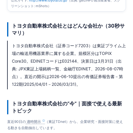
公式サイト:
http://www.toyota.co.jp/
（出典: gBizINFO 経済産業省、スク
リーンショット: mShots）
トヨタ自動車株式会社とはどんな会社か（30秒サ
マリ）
トヨタ自動車株式会社（証券コード7203）は東証プライム上
場の輸送用機器業界に属する企業。規模区分はTOPIX
Core30。EDINETコードはE02144、決算日は3月31日（出
典: JPX東証上場銘柄一覧、金融庁EDINET、2026-08-07時
点）。直近の開示は2026-06-10提出の有価証券報告書－第
122期(2025/04/01－2026/03/31)。
トヨタ自動車株式会社の“今”｜面接で使える最新
トピック
直近90日の
適時開示
（東証TDnet）から、企業研究・面接対策に使え
る動きを自動抽出しています。