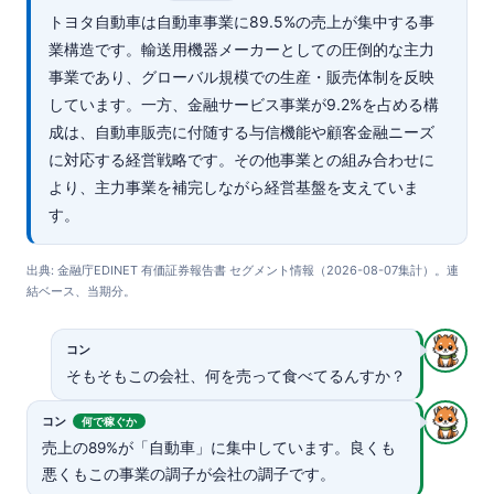
トヨタ自動車は自動車事業に89.5%の売上が集中する事
業構造です。輸送用機器メーカーとしての圧倒的な主力
事業であり、グローバル規模での生産・販売体制を反映
しています。一方、金融サービス事業が9.2%を占める構
成は、自動車販売に付随する与信機能や顧客金融ニーズ
に対応する経営戦略です。その他事業との組み合わせに
より、主力事業を補完しながら経営基盤を支えていま
す。
出典: 金融庁EDINET 有価証券報告書 セグメント情報（2026-08-07集計）。連
結ベース、当期分。
コン
そもそもこの会社、何を売って食べてるんすか？
コン
何で稼ぐか
売上の89%が「自動車」に集中しています。良くも
悪くもこの事業の調子が会社の調子です。