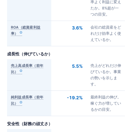
率よく利益に変え
たか。8%超が一
つの目安。
ROA（総資産利益
3.6%
会社の総資産をど
率）
れだけ効率よく使
えているか。
成長性（伸びているか）
売上高成長率（前年
5.5%
売上がどれだけ伸
比）
びているか。事業
の勢いを示しま
す。
純利益成長率（前年
-19.2%
最終利益の伸び。
比）
稼ぐ力が増してい
るかの目安。
安全性（財務の頑丈さ）