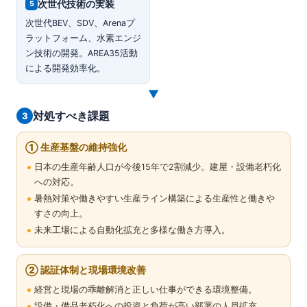
次世代技術の実装
5
次世代BEV、SDV、Arenaプ
ラットフォーム、水素エンジ
ン技術の開発。AREA35活動
による開発効率化。
▼
対処すべき課題
3
① 生産基盤の維持強化
日本の生産年齢人口が今後15年で2割減少。建屋・設備老朽化
への対応。
暑熱対策や働きやすい生産ライン構築による生産性と働きや
すさの向上。
未来工場による自動化拡充と多様な働き方導入。
② 認証体制と現場環境改善
経営と現場の乖離解消と正しい仕事ができる環境整備。
設備・備品老朽化への投資と負荷が高い部署の人員拡充。