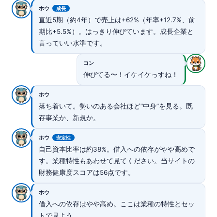
ホウ
成長
直近5期（約4年）で売上は+62%（年率+12.7%、前
期比+5.5%）。はっきり伸びています。成長企業と
言っていい水準です。
コン
伸びてる〜！イケイケっすね！
ホウ
落ち着いて。勢いのある会社ほど“中身”を見る。既
存事業か、新規か。
ホウ
安定性
自己資本比率は約38%。借入への依存がやや高めで
す。業種特性もあわせて見てください。当サイトの
財務健康度スコアは56点です。
ホウ
借入への依存はやや高め。ここは業種の特性とセッ
トで見よう。