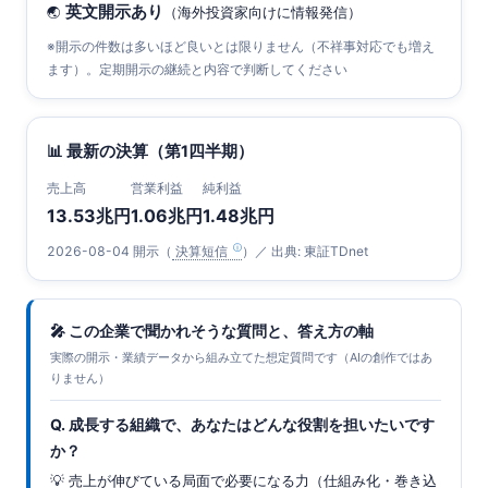
英文開示あり
🌏
（海外投資家向けに情報発信）
※開示の件数は多いほど良いとは限りません（不祥事対応でも増え
ます）。定期開示の継続と内容で判断してください
📊 最新の決算（第1四半期）
売上高
営業利益
純利益
13.53兆円
1.06兆円
1.48兆円
2026-08-04 開示（
決算短信
）／ 出典: 東証TDnet
🎤 この企業で聞かれそうな質問と、答え方の軸
実際の開示・業績データから組み立てた想定質問です（AIの創作ではあ
りません）
Q. 成長する組織で、あなたはどんな役割を担いたいです
か？
💡 売上が伸びている局面で必要になる力（仕組み化・巻き込