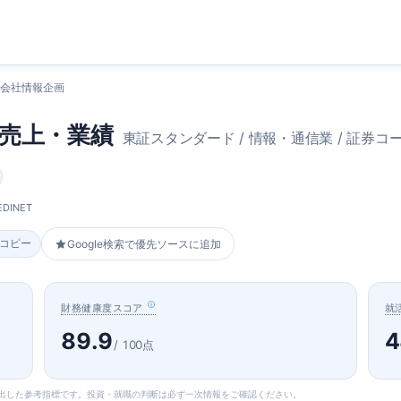
式会社情報企画
売上・業績
東証スタンダード / 情報・通信業 / 証券コード
DINET
をコピー
Google検索で優先ソースに追加
財務健康度スコア
就
89.9
4
/ 100点
算出した参考指標です。投資・就職の判断は必ず一次情報をご確認ください。