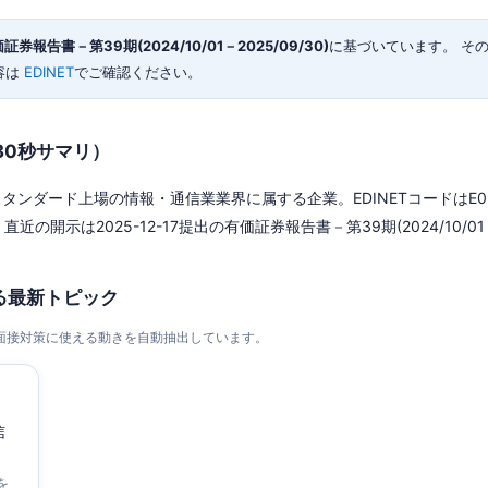
券報告書－第39期(2024/10/01－2025/09/30)
に基づいています。 そ
容は
EDINET
でご確認ください。
30秒サマリ）
タンダード上場の情報・通信業業界に属する企業。EDINETコードはE053
直近の開示は2025-12-17提出の有価証券報告書－第39期(2024/10/01－2
る最新トピック
・面接対策に使える動きを自動抽出しています。
信
を