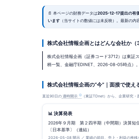
📄 本ページの財務データは
2025-12-17
提出の有価証
います
（当サイトの数値には未反映）。最新の内
株式会社情報企画とはどんな会社か（
株式会社情報企画（証券コード3712）は東証ス
柄一覧、金融庁EDINET、2026-08-05時点）。
株式会社情報企画の“今”｜面接で使え
直近90日の
適時開示
（東証TDnet）から、企業研究
📊 決算発表
2026年９月期 第２四半期（中間期）決算短
〔日本基準〕（連結）
2026-05-08 開示 ／ 業績の節目。売上・利益の推移