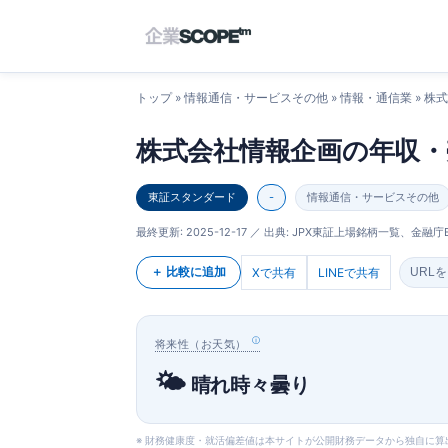
トップ
»
情報通信・サービスその他
»
情報・通信業
» 株
株式会社情報企画の年収・
東証スタンダード
-
情報通信・サービスその他
最終更新:
2025-12-17
／ 出典: JPX東証上場銘柄一覧、金融庁E
＋ 比較に追加
Xで共有
LINEで共有
URL
将来性（お天気）
🌤️
晴れ時々曇り
※ 財務健康度・就活偏差値は本サイトが公開財務データから独自に