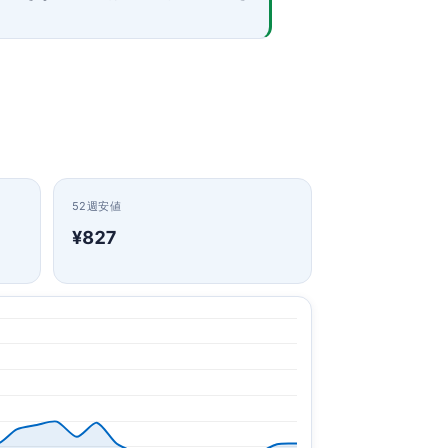
52週安値
¥827