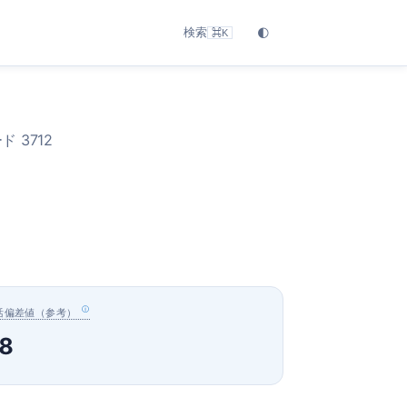
検索
🌓
⌘K
 3712
活偏差値（参考）
8