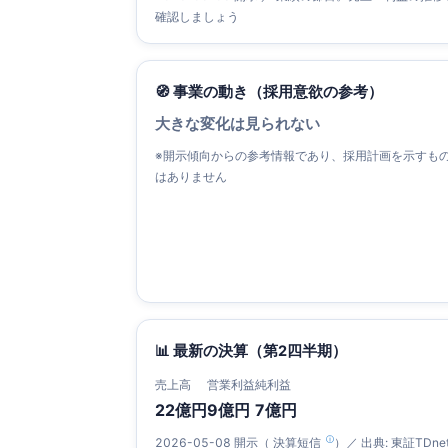
確認しましょう
🧭 事業の動き（採用意欲の参考）
大きな変化は見られない
※開示傾向からの参考情報であり、採用計画を示すも
はありません
📊 最新の決算（第2四半期）
売上高
営業利益
純利益
22億円
9億円
7億円
2026-05-08 開示（
決算短信
）／ 出典: 東証TDne