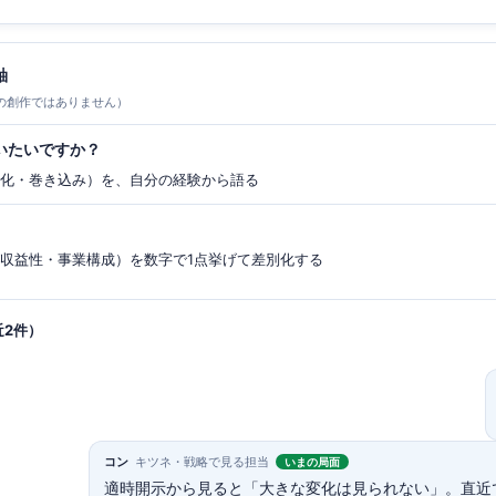
軸
の創作ではありません）
いたいですか？
み化・巻き込み）を、自分の経験から語る
・収益性・事業構成）を数字で1点挙げて差別化する
近2件）
コン
キツネ・戦略で見る担当
いまの局面
適時開示から見ると「大きな変化は見られない」。直近