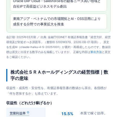
Oracle ERP Cloud・Salesforce等の顧客ニーズ高い領域と
自社IPで高収益ビジネスモデル創出
東南アジア・ベトナムでの市場開拓とAI・OSS活用により
成長する分野での事業拡大を推進
会計期: 2025年03月期 ／ 出典: 金融庁EDINET 有価証券報告書「経営方針、経営
環境及び対処すべき課題等」（書類ID S100W37G、2026-08-01 取得）。 原文
を生成AI（claude-haiku-4-5-20251001）が要約・再構成したものです。数値目
標は原文に出現する数字のみを掲載していますが、 正確な内容は
算出方法
と原文
をご確認ください。
株式会社ＳＲＡホールディングスの経営指標｜数
字の意味
収益性・成長性・安全性を、有価証券報告書の数値から算出。各指標が
「何を意味するか」も添えています。
収益性（どれだけ稼げるか）
営業利益率
15.5%
本業で稼ぐ効率。