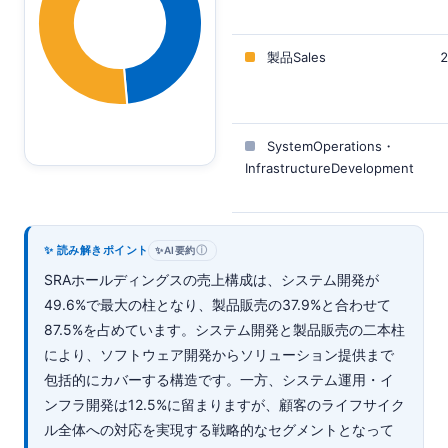
製品Sales
2
SystemOperations・
InfrastructureDevelopment
✨ 読み解きポイント
ⓘ
✨
AI要約
SRAホールディングスの売上構成は、システム開発が
49.6%で最大の柱となり、製品販売の37.9%と合わせて
87.5%を占めています。システム開発と製品販売の二本柱
により、ソフトウェア開発からソリューション提供まで
包括的にカバーする構造です。一方、システム運用・イ
ンフラ開発は12.5%に留まりますが、顧客のライフサイク
ル全体への対応を実現する戦略的なセグメントとなって