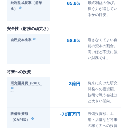
純利益成長率（前年
65.9%
最終利益の伸び。
比）
稼ぐ力が増してい
るかの目安。
安全性（財務の頑丈さ）
自己資本比率
58.6%
返さなくてよい自
前の資本の割合。
高いほど不況に強
い財務です。
将来への投資
研究開発費（R&D）
3億円
将来に向けた研究
開発への投資額。
技術で戦う会社ほ
ど大きい傾向。
設備投資額
-70百万円
設備投資額。工
（CAPEX）
場・店舗など将来
の稼ぐ力への投資