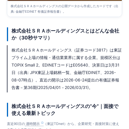
株式会社ＳＲＡホールディングスの公開データから作成したカードです（出
典: 金融庁EDINET 有価証券報告書）。
株式会社ＳＲＡホールディングスとはどんな会社
か（30秒サマリ）
株式会社ＳＲＡホールディングス（証券コード3817）は東証
プライム上場の情報・通信業業界に属する企業。規模区分は
TOPIX Small 2。EDINETコードはE05640、決算日は3月31
日（出典: JPX東証上場銘柄一覧、金融庁EDINET、2026-
08-07時点）。直近の開示は2026-06-24提出の有価証券報
告書－第36期(2025/04/01－2026/03/31)。
株式会社ＳＲＡホールディングスの“今”｜面接で
使える最新トピック
直近90日の
適時開示
（東証TDnet）から、企業研究・面接対策に使え