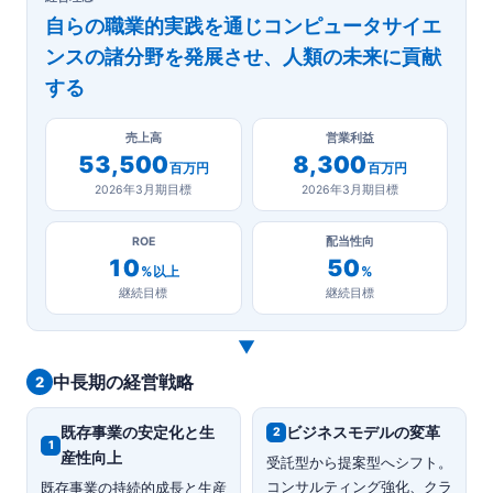
自らの職業的実践を通じコンピュータサイエ
ンスの諸分野を発展させ、人類の未来に貢献
する
売上高
営業利益
53,500
8,300
百万円
百万円
2026年3月期目標
2026年3月期目標
ROE
配当性向
10
50
%以上
%
継続目標
継続目標
▼
中長期の経営戦略
2
既存事業の安定化と生
ビジネスモデルの変革
2
1
産性向上
受託型から提案型へシフト。
コンサルティング強化、クラ
既存事業の持続的成長と生産