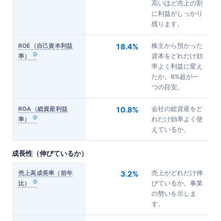
高いほど売上の割
に利益がしっかり
残ります。
ROE（自己資本利益
18.4%
株主から預かった
率）
資本をどれだけ効
率よく利益に変え
たか。8%超が一
つの目安。
ROA（総資産利益
10.8%
会社の総資産をど
率）
れだけ効率よく使
えているか。
成長性（伸びているか）
売上高成長率（前年
3.2%
売上がどれだけ伸
比）
びているか。事業
の勢いを示しま
す。