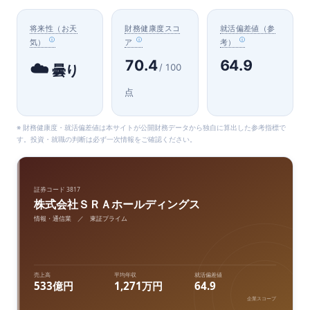
将来性（お天
財務健康度スコ
就活偏差値（参
気）
ア
考）
70.4
64.9
☁️
/ 100
曇り
点
※ 財務健康度・就活偏差値は本サイトが公開財務データから独自に算出した参考指標で
す。投資・就職の判断は必ず一次情報をご確認ください。
証券コード 3817
株式会社ＳＲＡホールディングス
情報・通信業 ／ 東証プライム
売上高
平均年収
就活偏差値
533億円
1,271万円
64.9
企業スコープ