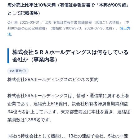
海外売上比率は10%未満（有価証券報告書で「本邦が90%超」
として記載省略）
会計期: 2025-03-31 ／ 出典: 有価証券報告書 関連情報「地域ごとの情報」（本
邦90%超のため記載省略）（書類ID S100W37G、2026-07-30 取得）。
算出方
法
。
株式会社ＳＲＡホールディングスは何をしている
会社か（事業内容）
ⓘ
✨
AI要約
株式会社SRAホールディングスのビジネス要約

株式会社SRAホールディングスは、情報・通信業に属する上場
企業であり、連結売上516億円、親会社所有者帰属当期純利益
34億円を計上しています。東京都豊島区に本社を置き、連結従
業員数は1,388名です。

同社は持株会社として機能し、13社の連結子会社、5社の非連