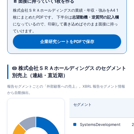
📄 面接に持っていく1枚を作る
株式会社ＳＲＡホールディングスの業績・年収・強みをA4 1
枚にまとめたPDFです。 下半分は
志望動機・逆質問の記入欄
になっているので、印刷して書き込めばそのまま面接に持っ
ていけます。
企業研究シートをPDFで保存
🥧 株式会社ＳＲＡホールディングス のセグメント
別売上（連結・直近期）
報告セグメントごとの「外部顧客への売上」。XBRL 報告セグメント情報
から自動抽出。
セグメント
SystemsDevelopment
2