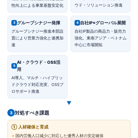
ウド・ソリューション推進
性向上による事業基盤安定化
グループシナジー発揮
自社IP×グローバル展開
3
4
グループシナジー推進本部設
自社IP製品の商品力・販売力
置により営業力強化と連携加
強化。東南アジア・ベトナム
速
中心に市場開拓
AI・クラウド・OSS活
5
用
AI導入、マルチ・ハイブリッ
ドクラウド対応充実、OSSプ
ロサポート推進
▼
対処すべき課題
3
① 人材確保と育成
国内労働人口減少に対応した優秀人材の安定確保