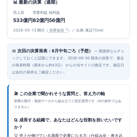
📊 最新の決算（通期）
売上高
営業利益
純利益
533億円
82億円
56億円
2026-05-13 開示（
決算短信
）／ 出典: 東証TDnet
📅
次回の決算発表：8月中旬ごろ（予想）
— 面接前ならチェ
ックしておくと話題にできます。 2026-06-30 期末の決算で、過去
の発表時期（期末から約43日） からの当サイトの推定です。確定日
は会社の発表をご確認ください。
🎤 この企業で聞かれそうな質問と、答え方の軸
実際の開示・業績データから組み立てた想定質問です（AIの創作ではあ
りません）
Q. 成長する組織で、あなたはどんな役割を担いたいです
か？
💡 売上が伸びている局面で必要になる力（仕組み化・巻き込