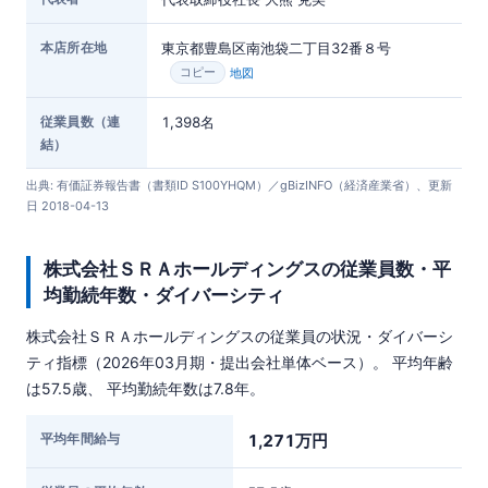
本店所在地
東京都豊島区南池袋二丁目32番８号
地図
コピー
従業員数（連
1,398名
結）
出典: 有価証券報告書（書類ID S100YHQM）／gBizINFO（経済産業省）、更新
日 2018-04-13
株式会社ＳＲＡホールディングスの従業員数・平
均勤続年数・ダイバーシティ
株式会社ＳＲＡホールディングスの従業員の状況・ダイバーシ
ティ指標（2026年03月期・提出会社単体ベース）。 平均年齢
は57.5歳、 平均勤続年数は7.8年。
平均年間給与
1,271万円