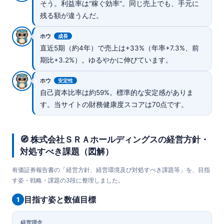
そう。利益率は“稼ぐ効率”。同じ売上でも、手元に
残る額が違うんだ。
ホウ
成長
直近5期（約4年）で売上は+33%（年率+7.3%、前
期比+3.2%）。ゆるやかに伸びています。
ホウ
安定性
自己資本比率は約59%。標準的な安定感がありま
す。当サイトの財務健康度スコアは70点です。
🧭 株式会社ＳＲＡホールディングスの経営方針・
対処すべき課題（図解）
有価証券報告書の「経営方針、経営環境及び対処すべき課題等」を、目指
す姿・戦略・課題の3段に整理しました。
目指す姿と数値目標
1
経営理念