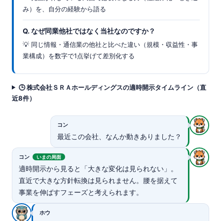
み）を、自分の経験から語る
Q. なぜ同業他社ではなく当社なのですか？
💡 同じ情報・通信業の他社と比べた違い（規模・収益性・事
業構成）を数字で1点挙げて差別化する
🕒 株式会社ＳＲＡホールディングスの適時開示タイムライン（直
近8件）
コン
最近この会社、なんか動きありました？
コン
いまの局面
適時開示から見ると「大きな変化は見られない」。
直近で大きな方針転換は見られません。腰を据えて
事業を伸ばすフェーズと考えられます。
ホウ