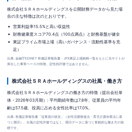
株式会社ＳＲＡホールディングスを公開財務データから見た場
合の主な特徴は次のとおりです。
営業利益率15.5%と高い収益性
財務健康度スコア70.4点（100点満点）と財務基盤が健全
東証プライム市場上場（高いガバナンス・流動性基準を充
足）
出典: 金融庁EDINET 有価証券報告書・JPX東証上場銘柄一覧をもとに当サイトが
算出した事実ベースの特徴。定性的評価ではありません。
株式会社ＳＲＡホールディングスの社風・働き方
株式会社ＳＲＡホールディングスの働き方の特徴（提出会社単
体・2026年03月期）: 平均勤続年数は7.8年、従業員の平均年
齢は57.5歳、役員に占める女性比率は17.0%。
出典: 有価証券報告書「従業員の状況」（女性活躍推進法・育児介護休業法に基
づく開示）。社風の定性評価ではなく、開示データに基づく客観的な働き方の指
標です。