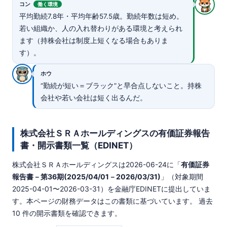
コン
働く環境
平均勤続7.8年・平均年齢57.5歳。勤続年数は短め。
若い組織か、人の入れ替わりがある環境と考えられ
ます（持株会社は制度上短くなる場合もありま
す）。
ホウ
“勤続が短い＝ブラック”と早合点しないこと。持株
会社や若い会社は短く出るんだ。
株式会社ＳＲＡホールディングスの有価証券報告
書・開示書類一覧（EDINET）
株式会社ＳＲＡホールディングスは
2026-06-24
に「
有価証券
報告書－第36期(2025/04/01－2026/03/31)
」（対象期間
2025-04-01〜2026-03-31）を金融庁EDINETに提出していま
す。本ページの財務データはこの書類に基づいています。 過去
10 件の開示書類を確認できます。