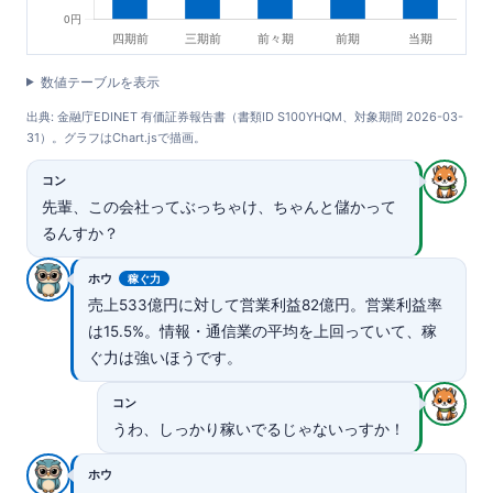
数値テーブルを表示
出典: 金融庁EDINET 有価証券報告書（書類ID S100YHQM、対象期間 2026-03-
31）。グラフはChart.jsで描画。
コン
先輩、この会社ってぶっちゃけ、ちゃんと儲かって
るんすか？
ホウ
稼ぐ力
売上533億円に対して営業利益82億円。営業利益率
は15.5%。情報・通信業の平均を上回っていて、稼
ぐ力は強いほうです。
コン
うわ、しっかり稼いでるじゃないっすか！
ホウ