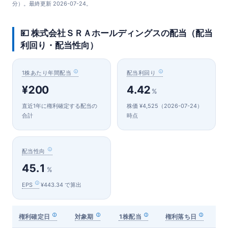
分）。最終更新 2026-07-24。
💴 株式会社ＳＲＡホールディングスの配当（配当
利回り・配当性向）
1株あたり年間配当
配当利回り
¥200
4.42
%
直近1年に権利確定する配当の
株価 ¥4,525（2026-07-24）
合計
時点
配当性向
45.1
%
EPS
¥443.34 で算出
権利確定日
対象期
1株配当
権利落ち日