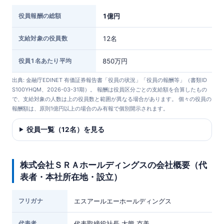
役員報酬の総額
1億円
支給対象の役員数
12名
役員1名あたり平均
850万円
出典: 金融庁EDINET 有価証券報告書「役員の状況」「役員の報酬等」（書類ID
S100YHQM、2026-03-31期）。 報酬は役員区分ごとの支給額を合算したもの
で、支給対象の人数は上の役員数と範囲が異なる場合があります。 個々の役員の
報酬額は、原則1億円以上の場合のみ有報で個別開示されます。
役員一覧（12名）を見る
株式会社ＳＲＡホールディングスの会社概要（代
表者・本社所在地・設立）
フリガナ
エスアールエーホールディングス
代表者
代表取締役社長 大熊 克美