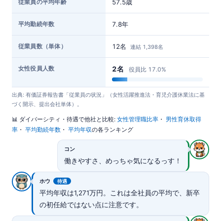
従業員の平均年齢
57.5歳
平均勤続年数
7.8年
従業員数（単体）
12名
連結 1,398名
女性役員人数
2名
役員比 17.0%
出典: 有価証券報告書「従業員の状況」（女性活躍推進法・育児介護休業法に基
づく開示、提出会社単体）。
📊 ダイバーシティ・待遇で他社と比較:
女性管理職比率
・
男性育休取得
率
・
平均勤続年数
・
平均年収
の各ランキング
コン
働きやすさ、めっちゃ気になるっす！
ホウ
待遇
平均年収は1,271万円。これは全社員の平均で、新卒
の初任給ではない点に注意です。