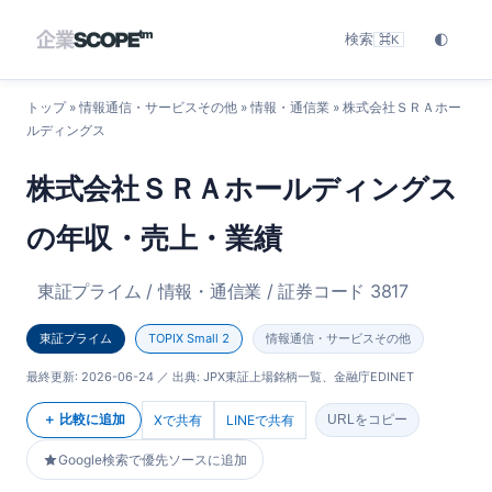
検索
🌓
⌘K
トップ
»
情報通信・サービスその他
»
情報・通信業
» 株式会社ＳＲＡホー
ルディングス
株式会社ＳＲＡホールディングス
の年収・売上・業績
東証プライム / 情報・通信業 / 証券コード 3817
東証プライム
TOPIX Small 2
情報通信・サービスその他
最終更新:
2026-06-24
／ 出典: JPX東証上場銘柄一覧、金融庁EDINET
＋ 比較に追加
Xで共有
LINEで共有
URLをコピー
Google検索で優先ソースに追加