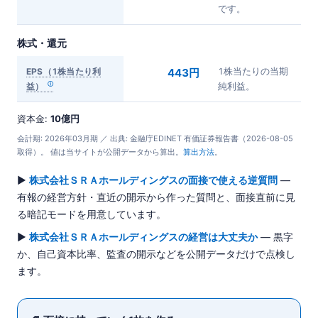
です。
株式・還元
EPS（1株当たり利
443円
1株当たりの当期
益）
純利益。
資本金:
10億円
会計期: 2026年03月期 ／ 出典: 金融庁EDINET 有価証券報告書（2026-08-05
取得）。 値は当サイトが公開データから算出。
算出方法
。
▶
株式会社ＳＲＡホールディングスの面接で使える逆質問
—
有報の経営方針・直近の開示から作った質問と、面接直前に見
る暗記モードを用意しています。
▶
株式会社ＳＲＡホールディングスの経営は大丈夫か
— 黒字
か、自己資本比率、監査の開示などを公開データだけで点検し
ます。