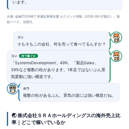
います。
出典: 金融庁EDINET 有価証券報告書 セグメント情報（2026-08-07集計）。連
結ベース、当期分。
コン
そもそもこの会社、何を売って食べてるんすか？
コン
何で稼ぐか
「SystemsDevelopment」49%、「製品Sales」
39%など複数の柱があります。1本足ではないぶん景
気変動に強い構造です。
ホウ
複数の柱があるぶん、景気の波には強い構造だね。
🌏 株式会社ＳＲＡホールディングスの海外売上比
率｜どこで稼いでいるか