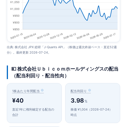
出典: 株式会社 JPX 総研「J-Quants API」（株価は週次終値ベース・直近52週
分）。最終更新 2026-07-24。
💴 株式会社Ｕｂｉｃｏｍホールディングスの配当
（配当利回り・配当性向）
1株あたり年間配当
配当利回り
¥40
3.98
%
直近1年に権利確定する配当の
株価 ¥1,004（2026-07-24）
合計
時点