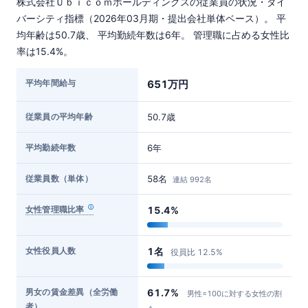
株式会社Ｕｂｉｃｏｍホールディングスの従業員の状況・ダイ
バーシティ指標（2026年03月期・提出会社単体ベース）。 平
均年齢は50.7歳、 平均勤続年数は6年。 管理職に占める女性比
率は15.4%。
平均年間給与
651万円
従業員の平均年齢
50.7歳
平均勤続年数
6年
従業員数（単体）
58名
連結 992名
女性管理職比率
15.4%
女性役員人数
1名
役員比 12.5%
男女の賃金差異（全労働
61.7%
男性=100に対する女性の割
者）