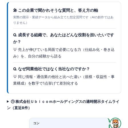
🎤 この企業で聞かれそうな質問と、答え方の軸
実際の開示・業績データから組み立てた想定質問です（AIの創作ではあ
りません）
Q. 成長する組織で、あなたはどんな役割を担いたいです
か？
💡 売上が伸びている局面で必要になる力（仕組み化・巻き込
み）を、自分の経験から語る
Q. なぜ同業他社ではなく当社なのですか？
💡 同じ情報・通信業の他社と比べた違い（規模・収益性・事
業構成）を数字で1点挙げて差別化する
🕒 株式会社Ｕｂｉｃｏｍホールディングスの適時開示タイムライ
ン（直近8件）
コン