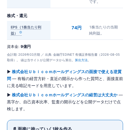
です。
株式・還元
EPS（1株当たり利
74円
1株当たりの当期
益）
純利益。
資本金:
9億円
会計期: 2026年03月期 ／ 出典: 金融庁EDINET 有価証券報告書（2026-08-05
取得）。 値は当サイトが公開データから算出。
算出方法
。
▶
株式会社Ｕｂｉｃｏｍホールディングスの面接で使える逆質
問
— 有報の経営方針・直近の開示から作った質問と、面接直前
に見る暗記モードを用意しています。
▶
株式会社Ｕｂｉｃｏｍホールディングスの経営は大丈夫か
—
黒字か、自己資本比率、監査の開示などを公開データだけで点
検します。
📄 面接に持っていく1枚を作る