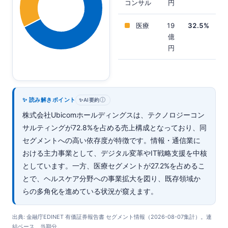
コンサル
円
医療
19
32.5%
億
円
✨ 読み解きポイント
ⓘ
✨
AI要約
株式会社Ubicomホールディングスは、テクノロジーコン
サルティングが72.8%を占める売上構成となっており、同
セグメントへの高い依存度が特徴です。情報・通信業に
おける主力事業として、デジタル変革やIT戦略支援を中核
としています。一方、医療セグメントが27.2%を占めるこ
とで、ヘルスケア分野への事業拡大を図り、既存領域か
らの多角化を進めている状況が窺えます。
出典: 金融庁EDINET 有価証券報告書 セグメント情報（2026-08-07集計）。連
結ベース、当期分。