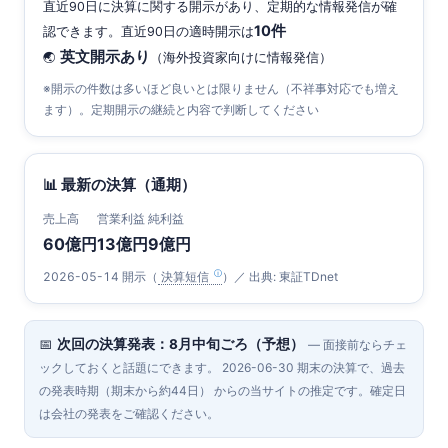
直近90日に決算に関する開示があり、定期的な情報発信が確
10件
認できます。直近90日の適時開示は
英文開示あり
🌏
（海外投資家向けに情報発信）
※開示の件数は多いほど良いとは限りません（不祥事対応でも増え
ます）。定期開示の継続と内容で判断してください
📊 最新の決算（通期）
売上高
営業利益
純利益
60億円
13億円
9億円
2026-05-14 開示（
決算短信
）／ 出典: 東証TDnet
📅
次回の決算発表：8月中旬ごろ（予想）
— 面接前ならチェ
ックしておくと話題にできます。 2026-06-30 期末の決算で、過去
の発表時期（期末から約44日） からの当サイトの推定です。確定日
は会社の発表をご確認ください。