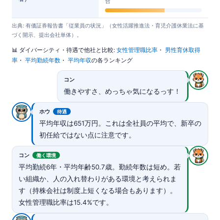
合
出典: 有価証券報告書「従業員の状況」（女性活躍推進法・育児介護休業法に基
づく開示、提出会社単体）。
📊 ダイバーシティ・待遇で他社と比較:
女性管理職比率
・
男性育休取得
率
・
平均勤続年数
・
平均年収
の各ランキング
コン
働きやすさ、めっちゃ気になるっす！
ホウ
待遇
平均年収は651万円。これは全社員の平均で、新卒の
初任給ではない点に注意です。
コン
働く環境
平均勤続6年・平均年齢50.7歳。勤続年数は短め。若
い組織か、人の入れ替わりがある環境と考えられま
す（持株会社は制度上短くなる場合もあります）。
女性管理職比率は15.4%です。