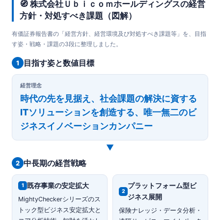
🧭 株式会社Ｕｂｉｃｏｍホールディングスの経営
方針・対処すべき課題（図解）
有価証券報告書の「経営方針、経営環境及び対処すべき課題等」を、目指
す姿・戦略・課題の3段に整理しました。
目指す姿と数値目標
1
経営理念
時代の先を見据え、社会課題の解決に資する
ITソリューションを創造する、唯一無二のビ
ジネスイノベーションカンパニー
▼
中長期の経営戦略
2
既存事業の安定拡大
プラットフォーム型ビ
1
2
ジネス展開
MightyCheckerシリーズのス
トック型ビジネス安定拡大と
保険ナレッジ・データ分析・