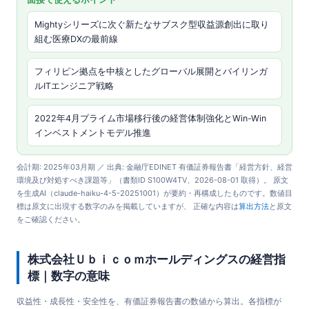
Mightyシリーズに次ぐ新たなサブスク型収益源創出に取り
組む医療DXの最前線
フィリピン拠点を中核としたグローバル展開とバイリンガ
ルITエンジニア戦略
2022年4月プライム市場移行後の経営体制強化とWin-Win
インベストメントモデル推進
会計期: 2025年03月期 ／ 出典: 金融庁EDINET 有価証券報告書「経営方針、経営
環境及び対処すべき課題等」（書類ID S100W4TV、2026-08-01 取得）。 原文
を生成AI（claude-haiku-4-5-20251001）が要約・再構成したものです。数値目
標は原文に出現する数字のみを掲載していますが、 正確な内容は
算出方法
と原文
をご確認ください。
株式会社Ｕｂｉｃｏｍホールディングスの経営指
標｜数字の意味
収益性・成長性・安全性を、有価証券報告書の数値から算出。各指標が