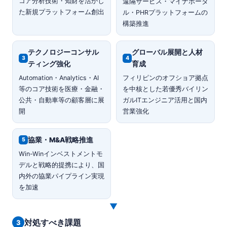
コア分析技術・知財を活かし
遠隔サービス・マイナポータ
た新規プラットフォーム創出
ル・PHRプラットフォームの
構築推進
テクノロジーコンサル
グローバル展開と人材
3
4
ティング強化
育成
Automation・Analytics・AI
フィリピンのオフショア拠点
等のコア技術を医療・金融・
を中核とした若優秀バイリン
公共・自動車等の顧客層に展
ガルITエンジニア活用と国内
開
営業強化
協業・M&A戦略推進
5
Win-Winインベストメントモ
デルと戦略的提携により、国
内外の協業パイプライン実現
を加速
▼
対処すべき課題
3