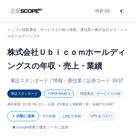
検索
🌓
⌘K
トップ
»
情報通信・サービスその他
»
情報・通信業
» 株式会社Ｕｂｉｃｏ
ｍホールディングス
株式会社Ｕｂｉｃｏｍホールディ
ングスの年収・売上・業績
東証スタンダード / 情報・通信業 / 証券コード 3937
東証スタンダード
TOPIX Small 2
情報通信・サービスその他
最終更新:
2026-06-23
／ 出典: JPX東証上場銘柄一覧、金融庁EDINET
＋ 比較に追加
Xで共有
LINEで共有
URLをコピー
Google検索で優先ソースに追加