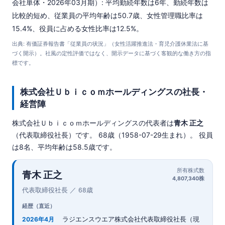
会社単体・2026年03月期）: 平均勤続年数は6年、勤続年数は
比較的短め、従業員の平均年齢は50.7歳、女性管理職比率は
15.4%、役員に占める女性比率は12.5%。
出典: 有価証券報告書「従業員の状況」（女性活躍推進法・育児介護休業法に基
づく開示）。社風の定性評価ではなく、開示データに基づく客観的な働き方の指
標です。
株式会社Ｕｂｉｃｏｍホールディングスの社長・
経営陣
株式会社Ｕｂｉｃｏｍホールディングスの代表者は
青木 正之
（代表取締役社長）です。 68歳（1958-07-29生まれ）。 役員
は8名、平均年齢は58.5歳です。
所有株式数
青木 正之
4,807,340株
代表取締役社長 ／ 68歳
経歴（直近）
ラジエンスウエア株式会社代表取締役社長（現
2026年4月