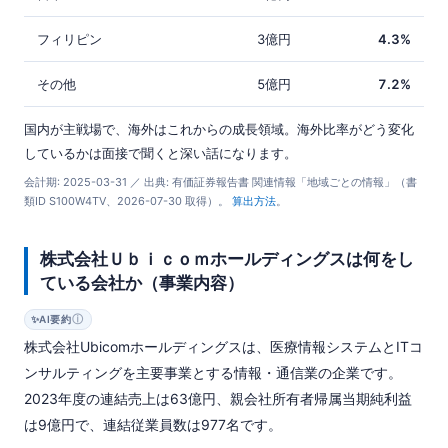
フィリピン
3億円
4.3%
その他
5億円
7.2%
国内が主戦場で、海外はこれからの成長領域。海外比率がどう変化
しているかは面接で聞くと深い話になります。
会計期: 2025-03-31 ／ 出典: 有価証券報告書 関連情報「地域ごとの情報」（書
類ID S100W4TV、2026-07-30 取得）。
算出方法
。
株式会社Ｕｂｉｃｏｍホールディングスは何をし
ている会社か（事業内容）
ⓘ
✨
AI要約
株式会社Ubicomホールディングスは、医療情報システムとITコ
ンサルティングを主要事業とする情報・通信業の企業です。
2023年度の連結売上は63億円、親会社所有者帰属当期純利益
は9億円で、連結従業員数は977名です。
