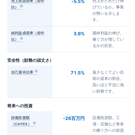
売上高成長率（前年
-5.5%
売上がどれだけ伸
比）
びているか。事業
の勢いを示しま
す。
純利益成長率（前年
3.9%
最終利益の伸び。
比）
稼ぐ力が増してい
るかの目安。
安全性（財務の頑丈さ）
自己資本比率
71.5%
返さなくてよい自
前の資本の割合。
高いほど不況に強
い財務です。
将来への投資
設備投資額
-26百万円
設備投資額。工
（CAPEX）
場・店舗など将来
の稼ぐ力への投資