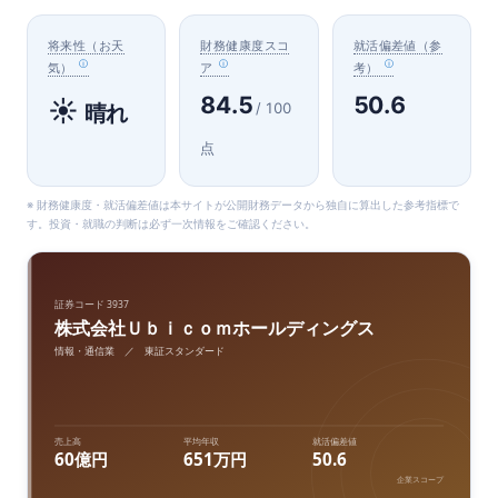
将来性（お天
財務健康度スコ
就活偏差値（参
気）
ア
考）
84.5
50.6
☀️
/ 100
晴れ
点
※ 財務健康度・就活偏差値は本サイトが公開財務データから独自に算出した参考指標で
す。投資・就職の判断は必ず一次情報をご確認ください。
証券コード 3937
株式会社Ｕｂｉｃｏｍホールディングス
情報・通信業 ／ 東証スタンダード
売上高
平均年収
就活偏差値
60億円
651万円
50.6
企業スコープ