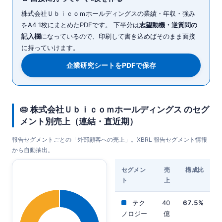
株式会社Ｕｂｉｃｏｍホールディングスの業績・年収・強み
をA4 1枚にまとめたPDFです。 下半分は
志望動機・逆質問の
記入欄
になっているので、印刷して書き込めばそのまま面接
に持っていけます。
企業研究シートをPDFで保存
🥧 株式会社Ｕｂｉｃｏｍホールディングス のセグ
メント別売上（連結・直近期）
報告セグメントごとの「外部顧客への売上」。XBRL 報告セグメント情報
から自動抽出。
セグメン
売
構成比
ト
上
テク
40
67.5%
ノロジー
億