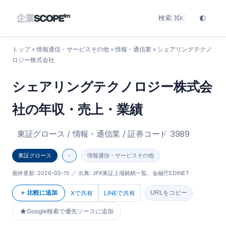
検索
🌓
⌘K
トップ
»
情報通信・サービスその他
»
情報・通信業
» シェアリングテクノ
ロジー株式会社
シェアリングテクノロジー株式会
社の年収・売上・業績
東証グロース / 情報・通信業 / 証券コード 3989
東証グロース
-
情報通信・サービスその他
最終更新:
2026-05-15
／ 出典: JPX東証上場銘柄一覧、金融庁EDINET
＋ 比較に追加
Xで共有
LINEで共有
URLをコピー
Google検索で優先ソースに追加