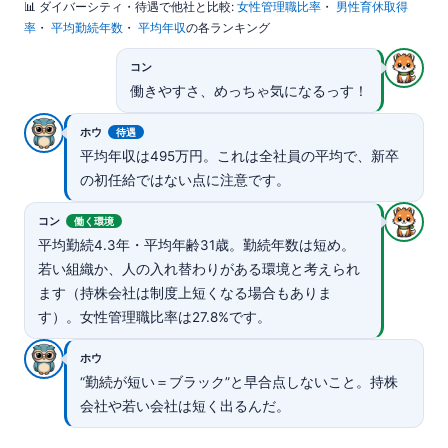
📊 ダイバーシティ・待遇で他社と比較:
女性管理職比率
・
男性育休取得
率
・
平均勤続年数
・
平均年収
の各ランキング
コン
働きやすさ、めっちゃ気になるっす！
ホウ
待遇
平均年収は495万円。これは全社員の平均で、新卒
の初任給ではない点に注意です。
コン
働く環境
平均勤続4.3年・平均年齢31歳。勤続年数は短め。
若い組織か、人の入れ替わりがある環境と考えられ
ます（持株会社は制度上短くなる場合もありま
す）。女性管理職比率は27.8%です。
ホウ
“勤続が短い＝ブラック”と早合点しないこと。持株
会社や若い会社は短く出るんだ。