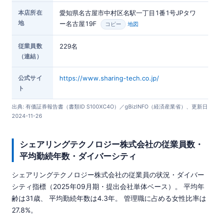
本店所在
愛知県名古屋市中村区名駅一丁目1番1号JPタワ
地
ー名古屋19F
地図
コピー
従業員数
229名
（連結）
公式サイ
https://www.sharing-tech.co.jp/
ト
出典: 有価証券報告書（書類ID S100XC4O）／gBizINFO（経済産業省）、更新日
2024-11-26
シェアリングテクノロジー株式会社の従業員数・
平均勤続年数・ダイバーシティ
シェアリングテクノロジー株式会社の従業員の状況・ダイバー
シティ指標（2025年09月期・提出会社単体ベース）。 平均年
齢は31歳、 平均勤続年数は4.3年。 管理職に占める女性比率は
27.8%。