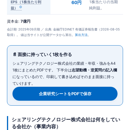
EPS（1株当たり利
60円
1株当たりの当期
益）
純利益。
資本金:
7億円
会計期: 2025年09月期 ／ 出典: 金融庁EDINET 有価証券報告書（2026-08-05
取得）。 値は当サイトが公開データから算出。
算出方法
。
📄 面接に持っていく1枚を作る
シェアリングテクノロジー株式会社の業績・年収・強みをA4
1枚にまとめたPDFです。 下半分は
志望動機・逆質問の記入欄
になっているので、印刷して書き込めばそのまま面接に持っ
ていけます。
企業研究シートをPDFで保存
シェアリングテクノロジー株式会社は何をしてい
る会社か（事業内容）