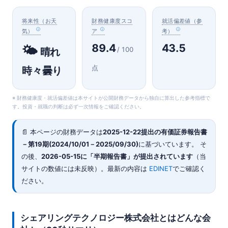
将来性（お天
財務健康度スコ
就活偏差値（参
気）
ア
考）
89.4
43.5
🌤️
/ 100
晴れ
点
時々曇り
※ 財務健康度・就活偏差値は本サイトが公開財務データから独自に算出した参考指標で
す。投資・就職の判断は必ず一次情報をご確認ください。
📄 本ページの財務データは
2025-12-22
提出の有価証券報告書
－第19期(2024/10/01－2025/09/30)
に基づいています。 そ
の後、
2026-05-15に「半期報告書」が提出されています
（当
サイトの数値には未反映）。最新の内容は
EDINET
でご確認く
ださい。
シェアリングテクノロジー株式会社とはどんな会