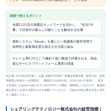
面接で使えるポイント
全国7,222店の加盟店ネットワークを活かし、『生活110
番』で日本中の暮らしの困りごとを解決する仕事
基幹システム『Mover』を通じた一気通貫の案件管理で、
効率性と顧客満足度を両立させる取り組み
クレーム率0.2%という極めて低い数値で評価される、高品
質なサービスプラットフォーム運営の現場
会計期: 2025年09月期 ／ 出典: 金融庁EDINET 有価証券報告書「経営方針、経営
環境及び対処すべき課題等」（書類ID S100XC4O、2026-08-01 取得）。 原文
を生成AI（claude-haiku-4-5-20251001）が要約・再構成したものです。数値目
標は原文に出現する数字のみを掲載していますが、 正確な内容は
算出方法
と原文
をご確認ください。
シェアリングテクノロジー株式会社の経営指標｜