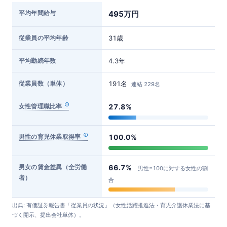
平均年間給与
495万円
従業員の平均年齢
31歳
平均勤続年数
4.3年
従業員数（単体）
191名
連結 229名
女性管理職比率
27.8%
男性の育児休業取得率
100.0%
男女の賃金差異（全労働
66.7%
男性=100に対する女性の割
者）
合
出典: 有価証券報告書「従業員の状況」（女性活躍推進法・育児介護休業法に基
づく開示、提出会社単体）。