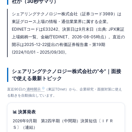
社か（30秒サマリ）
シェアリングテクノロジー株式会社（証券コード3989）は
東証グロース上場の情報・通信業業界に属する企業。
EDINETコードはE33242、決算日は9月末日（出典: JPX東証
上場銘柄一覧、金融庁EDINET、2026-08-05時点）。直近の
開示は2025-12-22提出の有価証券報告書－第19期
(2024/10/01－2025/09/30)。
シェアリングテクノロジー株式会社の“今”｜面接
で使える最新トピック
直近90日の
適時開示
（東証TDnet）から、企業研究・面接対策に使え
る動きを自動抽出しています。
📊 決算発表
2026年9月期 第2四半期（中間期）決算短信〔ＩＦＲ
Ｓ〕（連結）