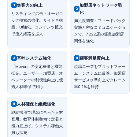
集客力の向上
加盟店ネットワーク強
1
2
化
リスティング広告・オーガニ
ック検索の強化。サイト再構
満足度調査・フィードバック
築、UI強化、コンテンツ拡充
実施と密なコミュニケーショ
で流入経路を拡大
ンで、7,222店の優良加盟店
関係を強化
基幹システム強化
顧客満足度向上
3
4
『Mover』の安定稼働と機能
現場ニーズをプラットフォー
拡充。ユーザー・加盟店・オ
ム・システムに反映。加盟店
ペレーターの利便性向上に優
サービス水準向上でクレーム
秀人材確保で対応
率0.2%を維持
人材確保と組織強化
5
継続採用で理念に合った人材
登用。教育体制整備で定着と
能力底上げ。システム稼働人
員も拡充