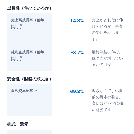
成長性（伸びているか）
売上高成長率（前年
14.3%
売上がどれだけ伸
比）
びているか。事業
の勢いを示しま
す。
純利益成長率（前年
-3.7%
最終利益の伸び。
比）
稼ぐ力が増してい
るかの目安。
安全性（財務の頑丈さ）
自己資本比率
69.3%
返さなくてよい自
前の資本の割合。
高いほど不況に強
い財務です。
株式・還元