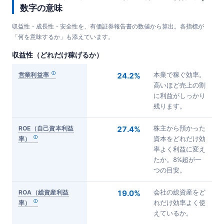
数字の意味
収益性・成長性・安全性を、有価証券報告書の数値から算出。各指標が
「何を意味するか」も添えています。
収益性（どれだけ稼げるか）
営業利益率
24.2%
本業で稼ぐ効率。
高いほど売上の割
に利益がしっかり
残ります。
ROE（自己資本利益
27.4%
株主から預かった
率）
資本をどれだけ効
率よく利益に変え
たか。8%超が一
つの目安。
ROA（総資産利益
19.0%
会社の総資産をど
率）
れだけ効率よく使
えているか。