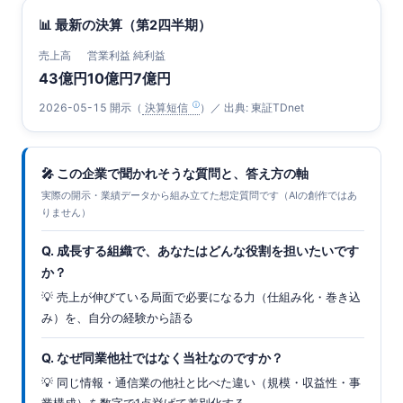
📊 最新の決算（第2四半期）
売上高
営業利益
純利益
43億円
10億円
7億円
2026-05-15 開示（
決算短信
）／ 出典: 東証TDnet
🎤 この企業で聞かれそうな質問と、答え方の軸
実際の開示・業績データから組み立てた想定質問です（AIの創作ではあ
りません）
Q. 成長する組織で、あなたはどんな役割を担いたいです
か？
💡 売上が伸びている局面で必要になる力（仕組み化・巻き込
み）を、自分の経験から語る
Q. なぜ同業他社ではなく当社なのですか？
💡 同じ情報・通信業の他社と比べた違い（規模・収益性・事
業構成）を数字で1点挙げて差別化する