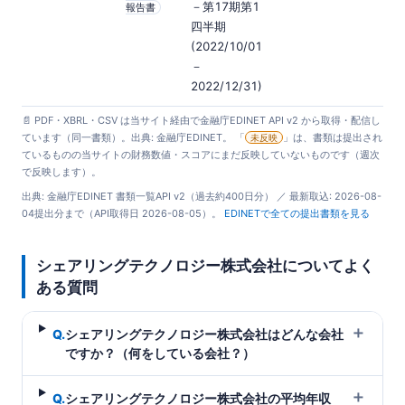
－第17期第1
報告書
四半期
(2022/10/01
－
2022/12/31)
📄 PDF・XBRL・CSV は当サイト経由で金融庁EDINET API v2 から取得・配信し
ています（同一書類）。出典: 金融庁EDINET。 「
」は、書類は提出され
未反映
ているものの当サイトの財務数値・スコアにまだ反映していないものです（週次
で反映します）。
出典: 金融庁EDINET 書類一覧API v2（過去約400日分） ／ 最新取込: 2026-08-
04提出分まで（API取得日 2026-08-05）。
EDINETで全ての提出書類を見る
シェアリングテクノロジー株式会社についてよく
ある質問
＋
Q.
シェアリングテクノロジー株式会社はどんな会社
ですか？（何をしている会社？）
＋
Q.
シェアリングテクノロジー株式会社の平均年収