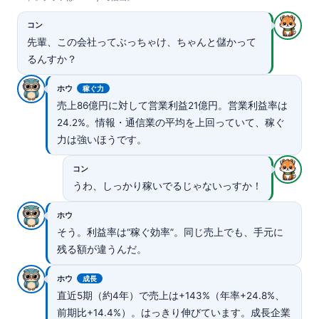
コン
先輩、この会社ってぶっちゃけ、ちゃんと儲かって
るんすか？
ホウ
稼ぐ力
売上86億円に対して営業利益21億円。営業利益率は
24.2%。情報・通信業の平均を上回っていて、稼ぐ
力は強いほうです。
コン
うわ、しっかり稼いでるじゃないっすか！
ホウ
そう。利益率は“稼ぐ効率”。同じ売上でも、手元に
残る額が違うんだ。
ホウ
成長
直近5期（約4年）で売上は+143%（年率+24.8%、
前期比+14.4%）。はっきり伸びています。成長企業