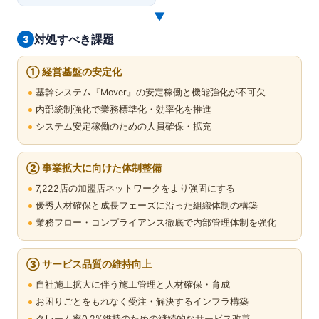
▼
対処すべき課題
3
① 経営基盤の安定化
基幹システム『Mover』の安定稼働と機能強化が不可欠
内部統制強化で業務標準化・効率化を推進
システム安定稼働のための人員確保・拡充
② 事業拡大に向けた体制整備
7,222店の加盟店ネットワークをより強固にする
優秀人材確保と成長フェーズに沿った組織体制の構築
業務フロー・コンプライアンス徹底で内部管理体制を強化
③ サービス品質の維持向上
自社施工拡大に伴う施工管理と人材確保・育成
お困りごとをもれなく受注・解決するインフラ構築
クレーム率0.2%維持のための継続的なサービス改善