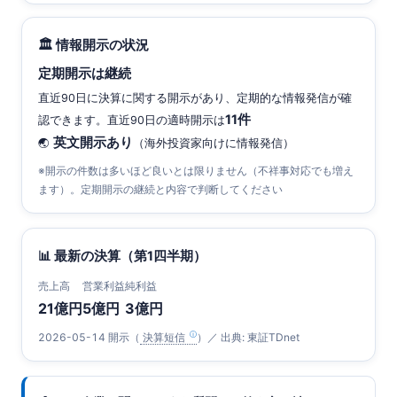
🏛 情報開示の状況
定期開示は継続
直近90日に決算に関する開示があり、定期的な情報発信が確
11件
認できます。直近90日の適時開示は
英文開示あり
🌏
（海外投資家向けに情報発信）
※開示の件数は多いほど良いとは限りません（不祥事対応でも増え
ます）。定期開示の継続と内容で判断してください
📊 最新の決算（第1四半期）
売上高
営業利益
純利益
21億円
5億円
3億円
2026-05-14 開示（
決算短信
）／ 出典: 東証TDnet