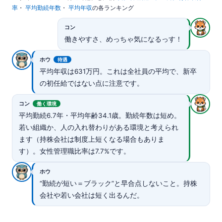
率
・
平均勤続年数
・
平均年収
の各ランキング
コン
働きやすさ、めっちゃ気になるっす！
ホウ
待遇
平均年収は631万円。これは全社員の平均で、新卒
の初任給ではない点に注意です。
コン
働く環境
平均勤続6.7年・平均年齢34.1歳。勤続年数は短め。
若い組織か、人の入れ替わりがある環境と考えられ
ます（持株会社は制度上短くなる場合もありま
す）。女性管理職比率は7.7%です。
ホウ
“勤続が短い＝ブラック”と早合点しないこと。持株
会社や若い会社は短く出るんだ。