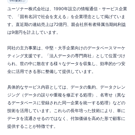
ⓘ
✨
AI要約
ユーソナー株式会社は、1990年設立の情報通信・サービス企業
で、「固有名詞で社会を支える」を企業理念として掲げていま
す。直近期の連結売上は72億円、親会社所有者帰属当期純利益
は9億円を計上しています。

同社の主力事業は、中堅・大手企業向けのデータベースマーケ
ティング支援です。「法人データの専門商社」として位置づけ
られ、世の中に散在する様々なデータを収集し、効率的かつ安
全に活用できる形に整備して提供しています。

具体的なサービス内容としては、データの集約、データクレン
ジング（データの誤りや重複を修正する処理）、名寄せ（異な
るデータベースに登録された同一企業を統一する処理）などの
技術を活用しています。これらの長年培った技術により、単に
データを流通させるのではなく、付加価値を高めた形で顧客に
提供することが特徴です。
