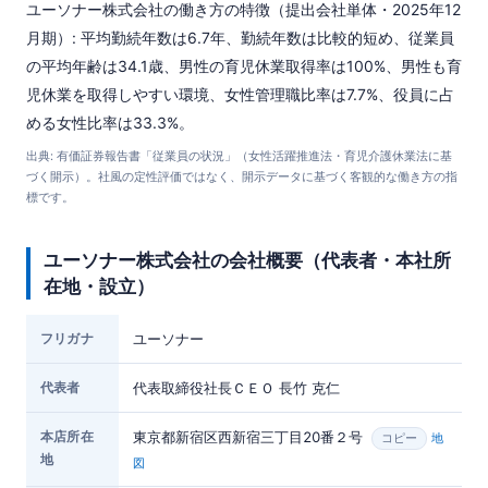
ユーソナー株式会社の働き方の特徴（提出会社単体・2025年12
月期）: 平均勤続年数は6.7年、勤続年数は比較的短め、従業員
の平均年齢は34.1歳、男性の育児休業取得率は100%、男性も育
児休業を取得しやすい環境、女性管理職比率は7.7%、役員に占
める女性比率は33.3%。
出典: 有価証券報告書「従業員の状況」（女性活躍推進法・育児介護休業法に基
づく開示）。社風の定性評価ではなく、開示データに基づく客観的な働き方の指
標です。
ユーソナー株式会社の会社概要（代表者・本社所
在地・設立）
フリガナ
ユーソナー
代表者
代表取締役社長ＣＥＯ 長竹 克仁
本店所在
東京都新宿区西新宿三丁目20番２号
地
コピー
地
図