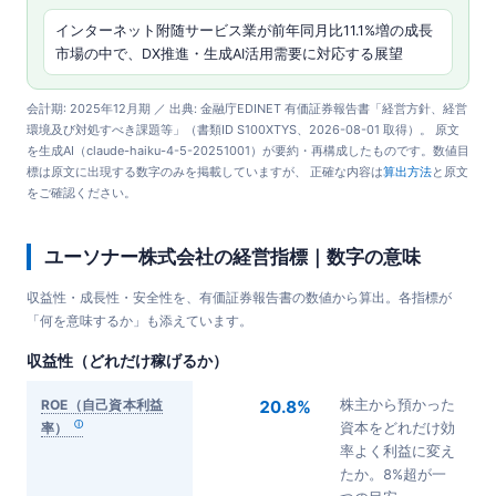
インターネット附随サービス業が前年同月比11.1%増の成長
市場の中で、DX推進・生成AI活用需要に対応する展望
会計期: 2025年12月期 ／ 出典: 金融庁EDINET 有価証券報告書「経営方針、経営
環境及び対処すべき課題等」（書類ID S100XTYS、2026-08-01 取得）。 原文
を生成AI（claude-haiku-4-5-20251001）が要約・再構成したものです。数値目
標は原文に出現する数字のみを掲載していますが、 正確な内容は
算出方法
と原文
をご確認ください。
ユーソナー株式会社の経営指標｜数字の意味
収益性・成長性・安全性を、有価証券報告書の数値から算出。各指標が
「何を意味するか」も添えています。
収益性（どれだけ稼げるか）
ROE（自己資本利益
20.8%
株主から預かった
率）
資本をどれだけ効
率よく利益に変え
たか。8%超が一