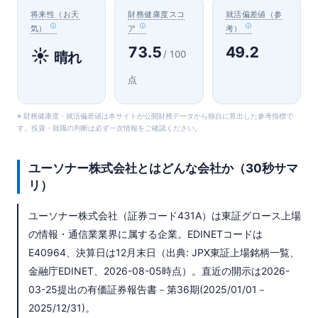
将来性（お天
財務健康度スコ
就活偏差値（参
気）
ア
考）
73.5
49.2
☀️
/ 100
晴れ
点
※ 財務健康度・就活偏差値は本サイトが公開財務データから独自に算出した参考指標で
す。投資・就職の判断は必ず一次情報をご確認ください。
ユーソナー株式会社とはどんな会社か（30秒サマ
リ）
ユーソナー株式会社（証券コード431A）は東証グロース上場
の情報・通信業業界に属する企業。EDINETコードは
E40964、決算日は12月末日（出典: JPX東証上場銘柄一覧、
金融庁EDINET、2026-08-05時点）。直近の開示は2026-
03-25提出の有価証券報告書－第36期(2025/01/01－
2025/12/31)。