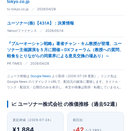
tokyo.co.jp
tv-tokyo.co.jp
／
2026/04/28
ユーソナー(株)【431A】：決算情報
Yahoo!ファイナンス
／
2026/05/14
『ブルーオーシャン戦略』著者チャン・キム教授が登壇、ユー
ソナー主催講演を５月に開催～DXフォーラム（教授への質問、
軽食をとりながらの同業界による意見交換の場あり）～
PR TIMES
／
2026/04/28
ニュース情報は
Google News
より取得（2026-07-28 更新）。リンク先は
Google News のリダイレクトURLで、配信元の媒体に遷移します。タイトル・
リンク・配信元・公開日のみを表示し、本文や画像は取得・転載していません。
📈 ユーソナー株式会社 の株価推移（過去52週）
直近終値（2026-07-24）
前日比
¥1,884
-42
(-2.18%)