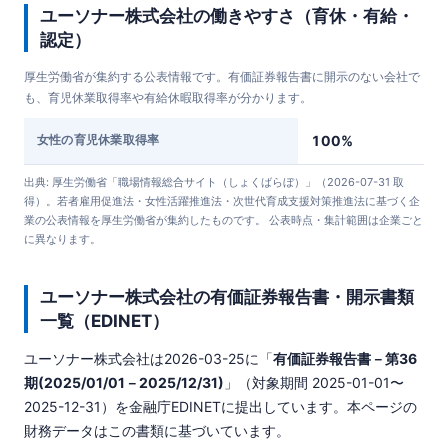
ユーソナー株式会社の働きやすさ（育休・有給・
認定）
厚生労働省が集約する公表情報です。有価証券報告書に開示のない会社で
も、育児休業取得率や有給休暇取得率が分かります。
女性の育児休業取得率
100%
出典: 厚生労働省「職場情報総合サイト（しょくばらぼ）」（2026-07-31 取
得）。若者雇用促進法・女性活躍推進法・次世代育成支援対策推進法に基づく企
業の公表情報を厚生労働省が集約したものです。 公表時点・集計範囲は企業ごと
に異なります。
ユーソナー株式会社の有価証券報告書・開示書類
一覧（EDINET）
ユーソナー株式会社は
2026-03-25
に「
有価証券報告書－第36
期(2025/01/01－2025/12/31)
」（対象期間 2025-01-01〜
2025-12-31）を金融庁EDINETに提出しています。本ページの
財務データはこの書類に基づいています。