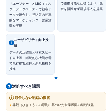
で連携可能な仕様により、競
「ユーソナー」とLBC（マス
合を排除せず新規導入を提案
ターデータベース）で顧客デ
ータを統合し、見込客の効率
的なマーケティング・営業活
動を実現
ユーザビリティ向上投
3
資
データの正確性と検索スピー
ド向上等、継続的な機能改善
で既存顧客維持と新規獲得を
推進
▼
対処すべき課題
3
① 競争しない戦略の徹底
非競（ひきょう）の原則に基づいた営業展開の継続強化