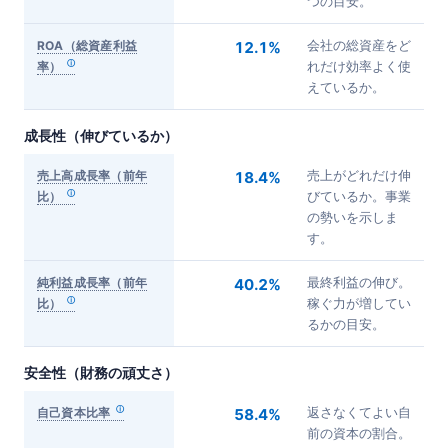
つの目安。
ROA（総資産利益
12.1%
会社の総資産をど
率）
れだけ効率よく使
えているか。
成長性（伸びているか）
売上高成長率（前年
18.4%
売上がどれだけ伸
比）
びているか。事業
の勢いを示しま
す。
純利益成長率（前年
40.2%
最終利益の伸び。
比）
稼ぐ力が増してい
るかの目安。
安全性（財務の頑丈さ）
自己資本比率
58.4%
返さなくてよい自
前の資本の割合。