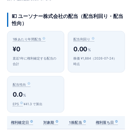
💴 ユーソナー株式会社の配当（配当利回り・配当
性向）
1株あたり年間配当
配当利回り
¥0
0.00
%
直近1年に権利確定する配当の
株価 ¥1,884（2026-07-24）
合計
時点
配当性向
0.0
%
EPS
¥41.3 で算出
権利確定日
対象期
1株配当
権利落ち日