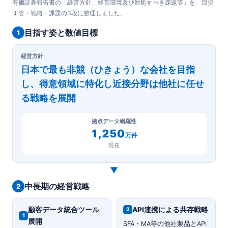
有価証券報告書の「経営方針、経営環境及び対処すべき課題等」を、目指
す姿・戦略・課題の3段に整理しました。
目指す姿と数値目標
1
経営方針
日本で最も非競（ひきょう）な会社を目指
し、得意領域に特化し近接分野は他社に任せ
る戦略を展開
拠点データ網羅性
1,250
万件
現在
▼
中長期の経営戦略
2
顧客データ統合ツール
API連携による共存戦略
2
1
展開
SFA・MA等の他社製品とAPI