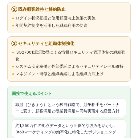
② 既存顧客維持と解約防止
ログイン状況把握と使用頻度向上施策の実施
年間契約制度を活用した継続利用の促進
③ セキュリティと組織体制強化
ISO27001認証取得による情報セキュリティ管理体制の継続強
化
システム安定稼働と外部委託によるセキュリティレベル維持
マネジメント研修と組織再編による組織力底上げ
面接で使えるポイント
非競（ひきょう）という独自戦略で、競争相手をパートナ
ーに変え、顧客満足と従業員満足を同時実現する経営方針
約1,250万件の拠点データという圧倒的な強みを活かし、
BtoBマーケティングの効率化に特化したポジショニング