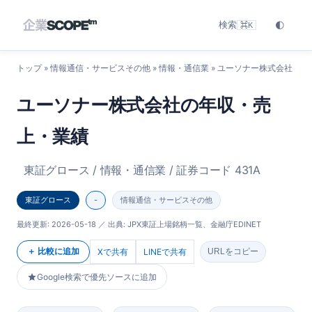
検索
🌓
⌘K
トップ
»
情報通信・サービスその他
»
情報・通信業
» ユーソナー株式会社
ユーソナー株式会社の年収・売
上・業績
東証グロース / 情報・通信業 / 証券コード 431A
東証グロース
-
情報通信・サービスその他
最終更新:
2026-05-18
／ 出典: JPX東証上場銘柄一覧、金融庁EDINET
＋ 比較に追加
Xで共有
LINEで共有
URLをコピー
Google検索で優先ソースに追加