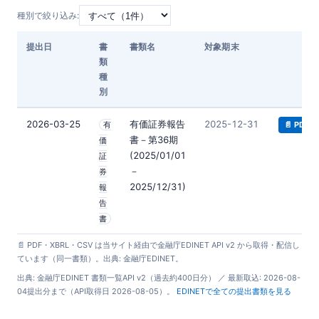
種別で絞り込み:
提出日
書
書類名
対象期末
ダ
類
種
別
2026-03-25
有価証券報告
2025-12-31
有
📄 PDF
書－第36期
価
(2025/01/01
証
－
券
2025/12/31)
報
告
書
📄 PDF・XBRL・CSV は当サイト経由で金融庁EDINET API v2 から取得・配信し
ています（同一書類）。出典: 金融庁EDINET。
出典: 金融庁EDINET 書類一覧API v2（過去約400日分） ／ 最新取込: 2026-08-
04提出分まで（API取得日 2026-08-05）。
EDINETで全ての提出書類を見る