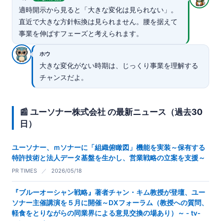
適時開示から見ると「大きな変化は見られない」。
直近で大きな方針転換は見られません。腰を据えて
事業を伸ばすフェーズと考えられます。
ホウ
大きな変化がない時期は、じっくり事業を理解する
チャンスだよ。
📰 ユーソナー株式会社 の最新ニュース（過去30
日）
ユーソナー、ｍソナーに「組織俯瞰図」機能を実装～保有する
特許技術と法人データ基盤を生かし、営業戦略の立案を支援～
PR TIMES
／
2026/05/18
『ブルーオーシャン戦略』著者チャン・キム教授が登壇、ユー
ソナー主催講演を５月に開催～DXフォーラム（教授への質問、
軽食をとりながらの同業界による意見交換の場あり）～ - tv-