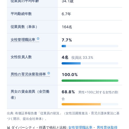
従業員の平均年齢
34.1歳
平均勤続年数
6.7年
従業員数（単体）
164名
女性管理職比率
7.7%
女性役員人数
4名
役員比 33.3%
男性の育児休業取得率
100.0%
男女の賃金差異（全労働
68.8%
男性=100に対する女性の割
者）
合
出典: 有価証券報告書「従業員の状況」（女性活躍推進法・育児介護休業法に基
づく開示、提出会社単体）。
📊 ダイバーシティ・待遇で他社と比較:
女性管理職比率
・
男性育休取得