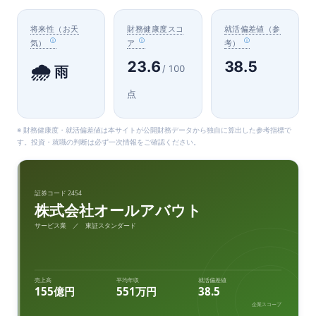
将来性（お天
財務健康度スコ
就活偏差値（参
気）
ア
考）
23.6
38.5
🌧️
/ 100
雨
点
※ 財務健康度・就活偏差値は本サイトが公開財務データから独自に算出した参考指標で
す。投資・就職の判断は必ず一次情報をご確認ください。
証券コード 2454
株式会社オールアバウト
サービス業 ／ 東証スタンダード
売上高
平均年収
就活偏差値
155億円
551万円
38.5
企業スコープ