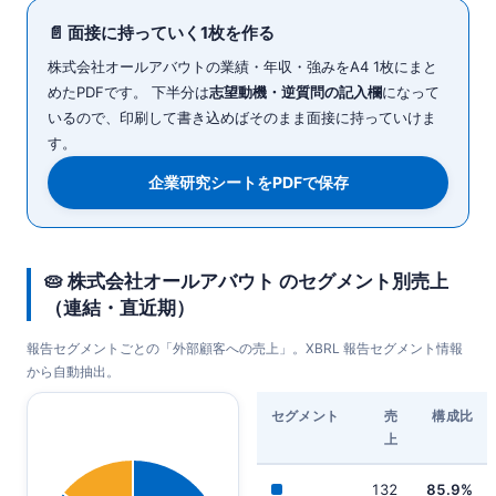
📄 面接に持っていく1枚を作る
株式会社オールアバウトの業績・年収・強みをA4 1枚にまと
めたPDFです。 下半分は
志望動機・逆質問の記入欄
になって
いるので、印刷して書き込めばそのまま面接に持っていけま
す。
企業研究シートをPDFで保存
🥧 株式会社オールアバウト のセグメント別売上
（連結・直近期）
報告セグメントごとの「外部顧客への売上」。XBRL 報告セグメント情報
から自動抽出。
セグメント
売
構成比
上
132
85.9%