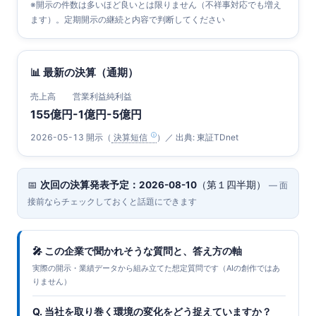
※開示の件数は多いほど良いとは限りません（不祥事対応でも増え
ます）。定期開示の継続と内容で判断してください
📊 最新の決算（通期）
売上高
営業利益
純利益
155億円
-1億円
-5億円
2026-05-13 開示（
決算短信
）／ 出典: 東証TDnet
📅
次回の決算発表予定：2026-08-10
（第１四半期）
— 面
接前ならチェックしておくと話題にできます
🎤 この企業で聞かれそうな質問と、答え方の軸
実際の開示・業績データから組み立てた想定質問です（AIの創作ではあ
りません）
Q. 当社を取り巻く環境の変化をどう捉えていますか？