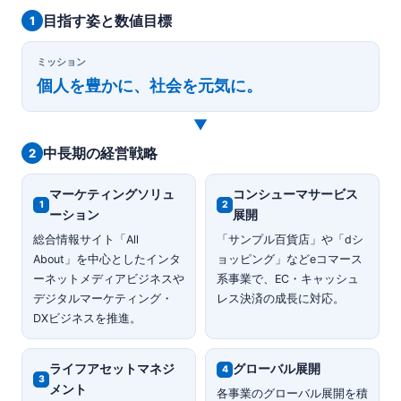
目指す姿と数値目標
1
ミッション
個人を豊かに、社会を元気に。
▼
中長期の経営戦略
2
マーケティングソリュ
コンシューマサービス
1
2
ーション
展開
総合情報サイト「All
「サンプル百貨店」や「dシ
About」を中心としたインタ
ョッピング」などeコマース
ーネットメディアビジネスや
系事業で、EC・キャッシュ
デジタルマーケティング・
レス決済の成長に対応。
DXビジネスを推進。
ライフアセットマネジ
グローバル展開
4
3
メント
各事業のグローバル展開を積