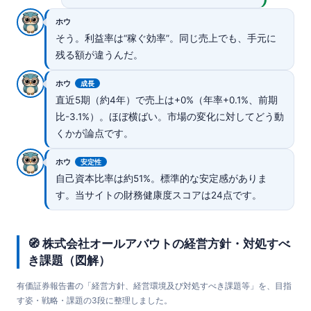
ホウ
そう。利益率は“稼ぐ効率”。同じ売上でも、手元に
残る額が違うんだ。
ホウ
成長
直近5期（約4年）で売上は+0%（年率+0.1%、前期
比-3.1%）。ほぼ横ばい。市場の変化に対してどう動
くかが論点です。
ホウ
安定性
自己資本比率は約51%。標準的な安定感がありま
す。当サイトの財務健康度スコアは24点です。
🧭 株式会社オールアバウトの経営方針・対処すべ
き課題（図解）
有価証券報告書の「経営方針、経営環境及び対処すべき課題等」を、目指
す姿・戦略・課題の3段に整理しました。