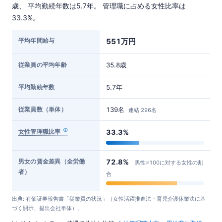
歳、 平均勤続年数は5.7年。 管理職に占める女性比率は
33.3%。
平均年間給与
551万円
従業員の平均年齢
35.8歳
平均勤続年数
5.7年
従業員数（単体）
139名
連結 296名
女性管理職比率
33.3%
男女の賃金差異（全労働
72.8%
男性=100に対する女性の割
者）
合
出典: 有価証券報告書「従業員の状況」（女性活躍推進法・育児介護休業法に基
づく開示、提出会社単体）。