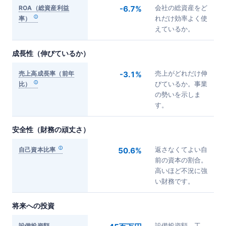
ROA（総資産利益
-6.7%
会社の総資産をど
率）
れだけ効率よく使
えているか。
成長性（伸びているか）
売上高成長率（前年
-3.1%
売上がどれだけ伸
比）
びているか。事業
の勢いを示しま
す。
安全性（財務の頑丈さ）
自己資本比率
50.6%
返さなくてよい自
前の資本の割合。
高いほど不況に強
い財務です。
将来への投資
設備投資額
設備投資額。工