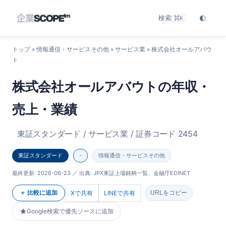
検索
🌓
⌘K
トップ
»
情報通信・サービスその他
»
サービス業
» 株式会社オールアバウ
ト
株式会社オールアバウトの年収・
売上・業績
東証スタンダード / サービス業 / 証券コード 2454
東証スタンダード
-
情報通信・サービスその他
最終更新:
2026-06-23
／ 出典: JPX東証上場銘柄一覧、金融庁EDINET
＋ 比較に追加
Xで共有
LINEで共有
URLをコピー
Google検索で優先ソースに追加