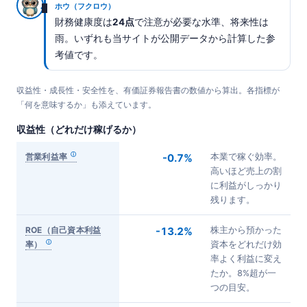
ホウ（フクロウ）
財務健康度は
24点
で注意が必要な水準、将来性は
雨。いずれも当サイトが公開データから計算した参
考値です。
収益性・成長性・安全性を、有価証券報告書の数値から算出。各指標が
「何を意味するか」も添えています。
収益性（どれだけ稼げるか）
営業利益率
-0.7%
本業で稼ぐ効率。
高いほど売上の割
に利益がしっかり
残ります。
ROE（自己資本利益
-13.2%
株主から預かった
率）
資本をどれだけ効
率よく利益に変え
たか。8%超が一
つの目安。