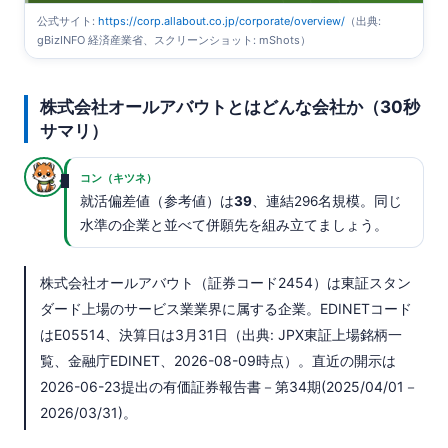
公式サイト:
https://corp.allabout.co.jp/corporate/overview/
（出典:
gBizINFO 経済産業省、スクリーンショット: mShots）
株式会社オールアバウトとはどんな会社か（30秒
サマリ）
コン（キツネ）
就活偏差値（参考値）は
39
、連結296名規模。同じ
水準の企業と並べて併願先を組み立てましょう。
株式会社オールアバウト（証券コード2454）は東証スタン
ダード上場のサービス業業界に属する企業。EDINETコード
はE05514、決算日は3月31日（出典: JPX東証上場銘柄一
覧、金融庁EDINET、2026-08-09時点）。直近の開示は
2026-06-23提出の有価証券報告書－第34期(2025/04/01－
2026/03/31)。