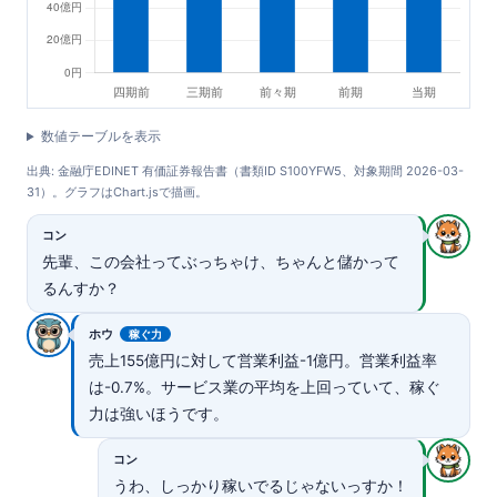
数値テーブルを表示
出典: 金融庁EDINET 有価証券報告書（書類ID S100YFW5、対象期間 2026-03-
31）。グラフはChart.jsで描画。
コン
先輩、この会社ってぶっちゃけ、ちゃんと儲かって
るんすか？
ホウ
稼ぐ力
売上155億円に対して営業利益-1億円。営業利益率
は-0.7%。サービス業の平均を上回っていて、稼ぐ
力は強いほうです。
コン
うわ、しっかり稼いでるじゃないっすか！