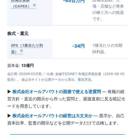
-45百万円
（CAPEX）
場・店舗など将来
の稼ぐ力への投資
です。
株式・還元
EPS（1株当たり利
-34円
1株当たりの当期
益）
純利益。
資本金:
13億円
会計期: 2026年03月期 ／ 出典: 金融庁EDINET 有価証券報告書（2026-08-05
取得）。 値は当サイトが公開データから算出。
算出方法
。
▶
株式会社オールアバウトの面接で使える逆質問
— 有報の経
営方針・直近の開示から作った質問と、面接直前に見る暗記モ
ードを用意しています。
▶
株式会社オールアバウトの経営は大丈夫か
— 黒字か、自己
資本比率、監査の開示などを公開データだけで点検します。