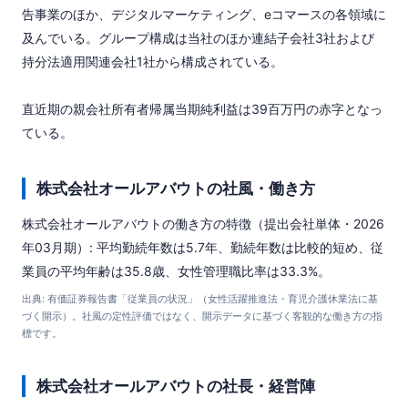
告事業のほか、デジタルマーケティング、eコマースの各領域に
及んでいる。グループ構成は当社のほか連結子会社3社および
持分法適用関連会社1社から構成されている。

直近期の親会社所有者帰属当期純利益は39百万円の赤字となっ
ている。
株式会社オールアバウトの社風・働き方
株式会社オールアバウトの働き方の特徴（提出会社単体・2026
年03月期）: 平均勤続年数は5.7年、勤続年数は比較的短め、従
業員の平均年齢は35.8歳、女性管理職比率は33.3%。
出典: 有価証券報告書「従業員の状況」（女性活躍推進法・育児介護休業法に基
づく開示）。社風の定性評価ではなく、開示データに基づく客観的な働き方の指
標です。
株式会社オールアバウトの社長・経営陣