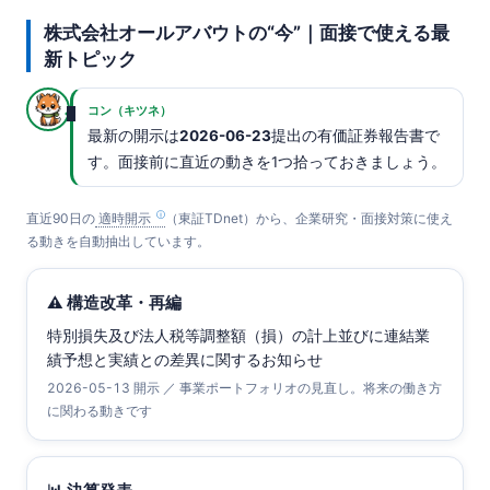
株式会社オールアバウトの“今”｜面接で使える最
新トピック
コン（キツネ）
最新の開示は
2026-06-23
提出の有価証券報告書で
す。面接前に直近の動きを1つ拾っておきましょう。
直近90日の
適時開示
（東証TDnet）から、企業研究・面接対策に使え
る動きを自動抽出しています。
⚠️ 構造改革・再編
特別損失及び法人税等調整額（損）の計上並びに連結業
績予想と実績との差異に関するお知らせ
2026-05-13 開示 ／ 事業ポートフォリオの見直し。将来の働き方
に関わる動きです