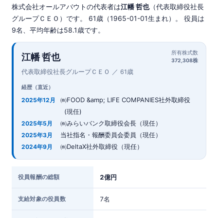
株式会社オールアバウトの代表者は
江幡 哲也
（代表取締役社長
グループＣＥＯ）です。 61歳（1965-01-01生まれ）。 役員は
9名、平均年齢は58.1歳です。
所有株式数
江幡 哲也
372,308株
代表取締役社長グループＣＥＯ ／ 61歳
経歴（直近）
㈱FOOD &amp; LIFE COMPANIES社外取締役
2025年12月
(現任)
㈱みらいバンク取締役会長（現任）
2025年5月
当社指名・報酬委員会委員（現任）
2025年3月
㈱DeltaX社外取締役（現任）
2024年9月
役員報酬の総額
2億円
支給対象の役員数
7名