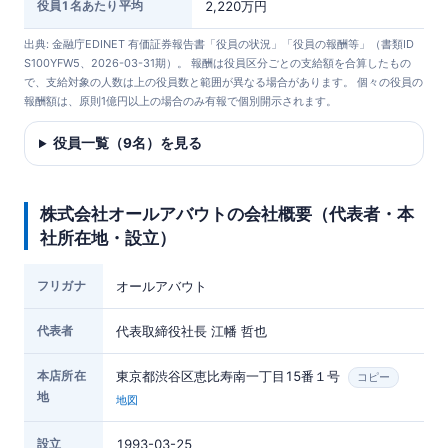
役員1名あたり平均
2,220万円
出典: 金融庁EDINET 有価証券報告書「役員の状況」「役員の報酬等」（書類ID
S100YFW5、2026-03-31期）。 報酬は役員区分ごとの支給額を合算したもの
で、支給対象の人数は上の役員数と範囲が異なる場合があります。 個々の役員の
報酬額は、原則1億円以上の場合のみ有報で個別開示されます。
役員一覧（9名）を見る
株式会社オールアバウトの会社概要（代表者・本
社所在地・設立）
フリガナ
オールアバウト
代表者
代表取締役社長 江幡 哲也
本店所在
東京都渋谷区恵比寿南一丁目15番１号
コピー
地
地図
設立
1993-03-25