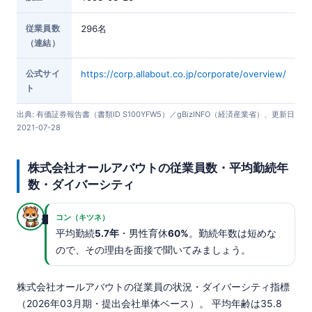
従業員数
296名
（連結）
公式サイ
https://corp.allabout.co.jp/corporate/overview/
ト
出典: 有価証券報告書（書類ID S100YFW5）／gBizINFO（経済産業省）、更新日
2021-07-28
株式会社オールアバウトの従業員数・平均勤続年
数・ダイバーシティ
コン（キツネ）
平均勤続
5.7年
・男性育休
60%
。勤続年数は短めな
ので、その理由を面接で聞いてみましょう。
株式会社オールアバウトの従業員の状況・ダイバーシティ指標
（2026年03月期・提出会社単体ベース）。 平均年齢は35.8