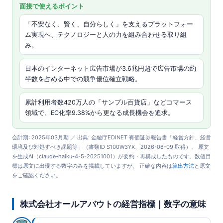
面接で使えるポイント
「不安なく、賢く、自分らしく」を支えるプラットフォー
ム実現へ、テクノロジーと人の力を組み合わせる取り組
み。
日本のインターネット広告市場が3.6兆円超で広告市場の約
半数を占める中での競争優位確立戦略。
累計利用者数420万人の「サンプル百貨店」などコマース
領域で、EC化率9.38%から更なる成長機会を追求。
会計期: 2025年03月期 ／ 出典: 金融庁EDINET 有価証券報告書「経営方針、経営
環境及び対処すべき課題等」（書類ID S100W3YX、2026-08-09 取得）。 原文
を生成AI（claude-haiku-4-5-20251001）が要約・再構成したものです。数値目
標は原文に出現する数字のみを掲載していますが、 正確な内容は
算出方法
と原文
をご確認ください。
株式会社オールアバウトの経営指標｜数字の意味