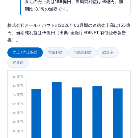
直近の売上高は
155億円
、当期純利益は
-5億円
。前
期比
-3.1%
の減収です。
株式会社オールアバウトの2026年03月期の連結売上高は155億
円、当期純利益は-5億円（出典: 金融庁EDINET 有価証券報告
書）。
売上 / 売上収益
営業利益
当期純利益
総資産
純資産