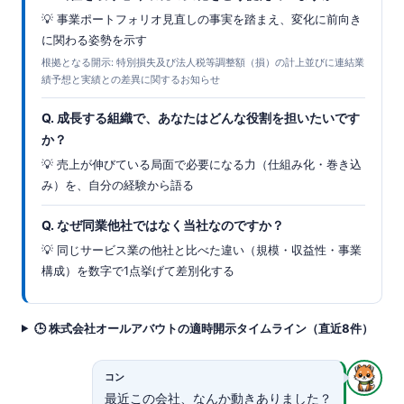
💡 事業ポートフォリオ見直しの事実を踏まえ、変化に前向き
に関わる姿勢を示す
根拠となる開示: 特別損失及び法人税等調整額（損）の計上並びに連結業
績予想と実績との差異に関するお知らせ
Q. 成長する組織で、あなたはどんな役割を担いたいです
か？
💡 売上が伸びている局面で必要になる力（仕組み化・巻き込
み）を、自分の経験から語る
Q. なぜ同業他社ではなく当社なのですか？
💡 同じサービス業の他社と比べた違い（規模・収益性・事業
構成）を数字で1点挙げて差別化する
🕒 株式会社オールアバウトの適時開示タイムライン（直近8件）
コン
最近この会社、なんか動きありました？