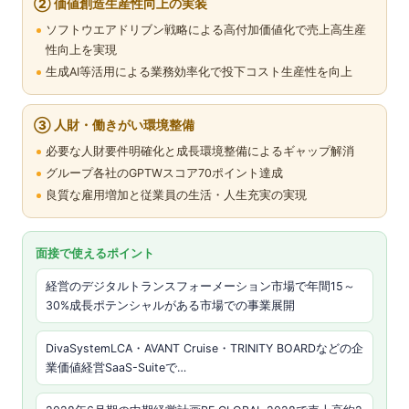
② 価値創造生産性向上の実装
ソフトウエアドリブン戦略による高付加価値化で売上高生産
性向上を実現
生成AI等活用による業務効率化で投下コスト生産性を向上
③ 人財・働きがい環境整備
必要な人財要件明確化と成長環境整備によるギャップ解消
グループ各社のGPTWスコア70ポイント達成
良質な雇用増加と従業員の生活・人生充実の実現
面接で使えるポイント
経営のデジタルトランスフォーメーション市場で年間15～
30%成長ポテンシャルがある市場での事業展開
DivaSystemLCA・AVANT Cruise・TRINITY BOARDなどの企
業価値経営SaaS-Suiteで…