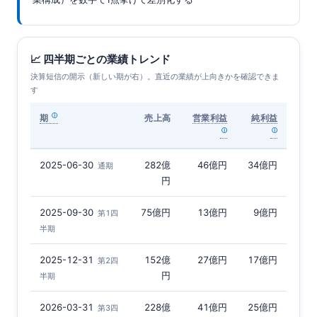
📈 四半期ごとの業績トレンド
決算短信の開示（新しい期が右）。直近の業績が上向きかを確認できま
す
期
売上高
営業利益
純利益
2025-06-30
282億
46億円
34億円
通期
円
2025-09-30
75億円
13億円
9億円
第1四
半期
2025-12-31
152億
27億円
17億円
第2四
円
半期
2026-03-31
228億
41億円
25億円
第3四