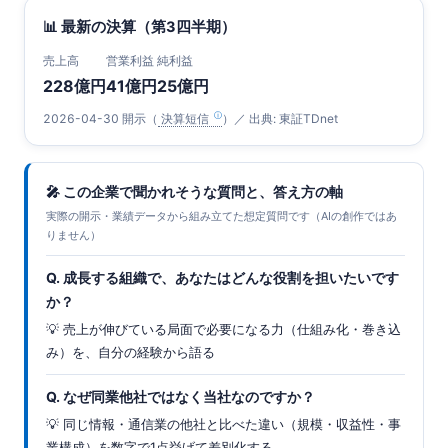
📊 最新の決算（第3四半期）
売上高
営業利益
純利益
228億円
41億円
25億円
2026-04-30 開示（
決算短信
）／ 出典: 東証TDnet
🎤 この企業で聞かれそうな質問と、答え方の軸
実際の開示・業績データから組み立てた想定質問です（AIの創作ではあ
りません）
Q. 成長する組織で、あなたはどんな役割を担いたいです
か？
💡 売上が伸びている局面で必要になる力（仕組み化・巻き込
み）を、自分の経験から語る
Q. なぜ同業他社ではなく当社なのですか？
💡 同じ情報・通信業の他社と比べた違い（規模・収益性・事
業構成）を数字で1点挙げて差別化する