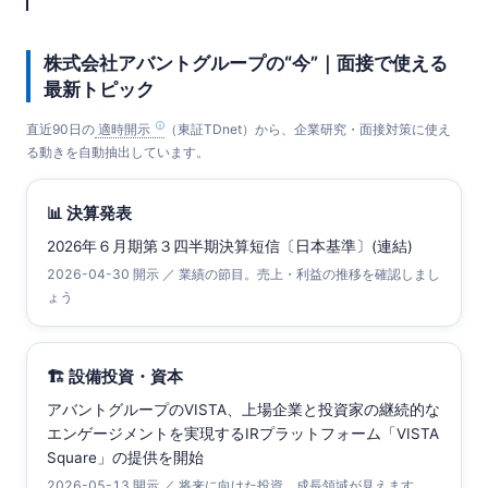
株式会社アバントグループの“今”｜面接で使える
最新トピック
直近90日の
適時開示
（東証TDnet）から、企業研究・面接対策に使え
る動きを自動抽出しています。
📊 決算発表
2026年６月期第３四半期決算短信〔日本基準〕(連結)
2026-04-30 開示 ／ 業績の節目。売上・利益の推移を確認しまし
ょう
🏗 設備投資・資本
アバントグループのVISTA、上場企業と投資家の継続的な
エンゲージメントを実現するIRプラットフォーム「VISTA
Square」の提供を開始
2026-05-13 開示 ／ 将来に向けた投資。成長領域が見えます