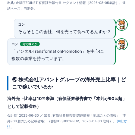
出典: 金融庁EDINET 有価証券報告書 セグメント情報（2026-08-05集計）。連
結ベース、当期分。
コン
そもそもこの会社、何を売って食べてるんすか？
コン
何で稼ぐか
「デジタルTransformationPromotion」を中心に、
複数の事業を持っています。
🌏 株式会社アバントグループの海外売上比率｜ど
こで稼いでいるか
海外売上比率は10%未満（有価証券報告書で「本邦が90%超」
として記載省略）
会計期: 2025-06-30 ／ 出典: 有価証券報告書 関連情報「地域ごとの情報」（本
邦90%超のため記載省略）（書類ID S100WPOP、2026-07-30 取得）。
算出方
法
。