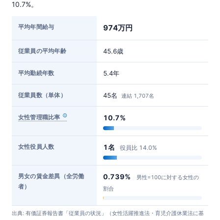
10.7%。
平均年間給与
974万円
従業員の平均年齢
45.6歳
平均勤続年数
5.4年
従業員数（単体）
45名
連結 1,707名
女性管理職比率
10.7%
女性役員人数
1名
役員比 14.0%
男女の賃金差異（全労働
0.739%
男性=100に対する女性の
者）
割合
出典: 有価証券報告書「従業員の状況」（女性活躍推進法・育児介護休業法に基