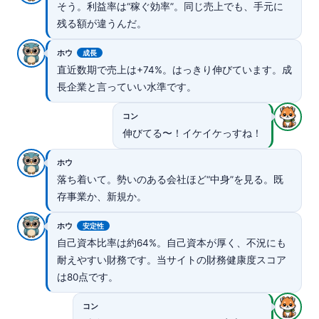
そう。利益率は“稼ぐ効率”。同じ売上でも、手元に
残る額が違うんだ。
ホウ
成長
直近数期で売上は+74%。はっきり伸びています。成
長企業と言っていい水準です。
コン
伸びてる〜！イケイケっすね！
ホウ
落ち着いて。勢いのある会社ほど“中身”を見る。既
存事業か、新規か。
ホウ
安定性
自己資本比率は約64%。自己資本が厚く、不況にも
耐えやすい財務です。当サイトの財務健康度スコア
は80点です。
コン