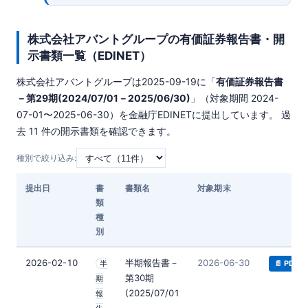
株式会社アバントグループの有価証券報告書・開
示書類一覧（EDINET）
株式会社アバントグループは
2025-09-19
に「
有価証券報告書
－第29期(2024/07/01－2025/06/30)
」（対象期間 2024-
07-01〜2025-06-30）を金融庁EDINETに提出しています。 過
去 11 件の開示書類を確認できます。
種別で絞り込み:
提出日
書
書類名
対象期末
ダ
類
種
別
2026-02-10
半期報告書－
2026-06-30
半
📄 PDF
第30期
期
(2025/07/01
報
－