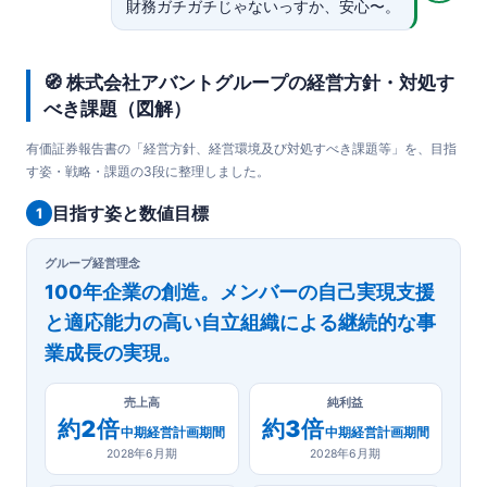
財務ガチガチじゃないっすか、安心〜。
🧭 株式会社アバントグループの経営方針・対処す
べき課題（図解）
有価証券報告書の「経営方針、経営環境及び対処すべき課題等」を、目指
す姿・戦略・課題の3段に整理しました。
目指す姿と数値目標
1
グループ経営理念
100年企業の創造。メンバーの自己実現支援
と適応能力の高い自立組織による継続的な事
業成長の実現。
売上高
純利益
約2倍
約3倍
中期経営計画期間
中期経営計画期間
2028年6月期
2028年6月期