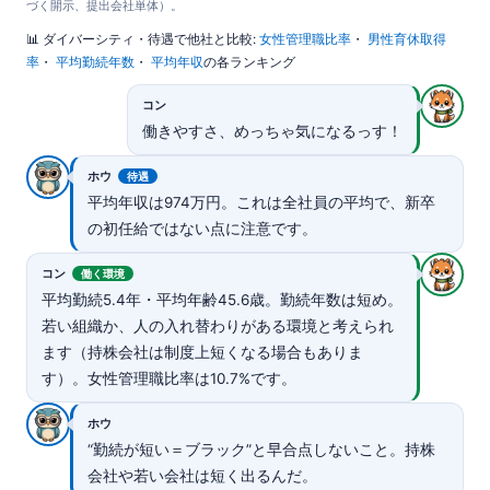
づく開示、提出会社単体）。
📊 ダイバーシティ・待遇で他社と比較:
女性管理職比率
・
男性育休取得
率
・
平均勤続年数
・
平均年収
の各ランキング
コン
働きやすさ、めっちゃ気になるっす！
ホウ
待遇
平均年収は974万円。これは全社員の平均で、新卒
の初任給ではない点に注意です。
コン
働く環境
平均勤続5.4年・平均年齢45.6歳。勤続年数は短め。
若い組織か、人の入れ替わりがある環境と考えられ
ます（持株会社は制度上短くなる場合もありま
す）。女性管理職比率は10.7%です。
ホウ
“勤続が短い＝ブラック”と早合点しないこと。持株
会社や若い会社は短く出るんだ。