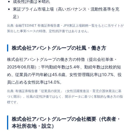
成長性評価は☀️晴れ
東証プライム市場上場（高いガバナンス・流動性基準を充
足）
出典: 金融庁EDINET 有価証券報告書・JPX東証上場銘柄一覧をもとに当サイトが
算出した事実ベースの特徴。定性的評価ではありません。
株式会社アバントグループの社風・働き方
株式会社アバントグループの働き方の特徴（提出会社単体・
2025年06月期）: 平均勤続年数は5.4年、勤続年数は比較的短
め、従業員の平均年齢は45.6歳、女性管理職比率は10.7%、役
員に占める女性比率は14.0%。
出典: 有価証券報告書「従業員の状況」（女性活躍推進法・育児介護休業法に基
づく開示）。社風の定性評価ではなく、開示データに基づく客観的な働き方の指
標です。
株式会社アバントグループの会社概要（代表者・
本社所在地・設立）