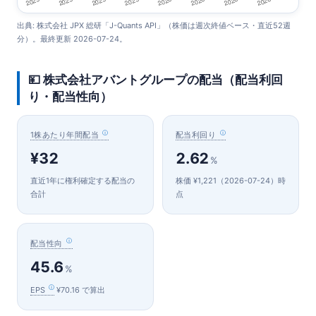
出典: 株式会社 JPX 総研「J-Quants API」（株価は週次終値ベース・直近52週
分）。最終更新 2026-07-24。
💴 株式会社アバントグループの配当（配当利回
り・配当性向）
1株あたり年間配当
配当利回り
¥32
2.62
%
直近1年に権利確定する配当の
株価 ¥1,221（2026-07-24）時
合計
点
配当性向
45.6
%
EPS
¥70.16 で算出