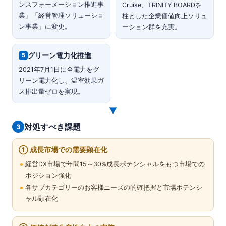
ンスフォーメーション推進事
Cruise、TRINITY BOARDを
業」「経営管理ソリューショ
柱とした企業価値向上ソリュ
ン事業」に変更。
ーション群を充実。
グリーン電力化推進
5
2021年7月1日に全電力をグ
リーン電力化し、温室効果ガ
ス排出量ゼロを実現。
▼
対処すべき課題
3
① 成長市場での需要顕在化
経営DX市場で年間15～30%成長ポテンシャルをもつ市場での
ポジション強化
各サブカテゴリーのお客様ニーズの的確把握と市場ポテンシ
ャル顕在化