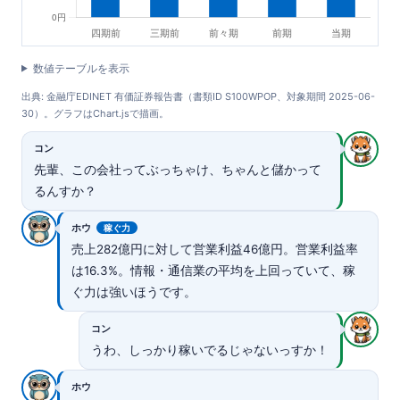
数値テーブルを表示
出典: 金融庁EDINET 有価証券報告書（書類ID S100WPOP、対象期間 2025-06-
30）。グラフはChart.jsで描画。
コン
先輩、この会社ってぶっちゃけ、ちゃんと儲かって
るんすか？
ホウ
稼ぐ力
売上282億円に対して営業利益46億円。営業利益率
は16.3%。情報・通信業の平均を上回っていて、稼
ぐ力は強いほうです。
コン
うわ、しっかり稼いでるじゃないっすか！
ホウ