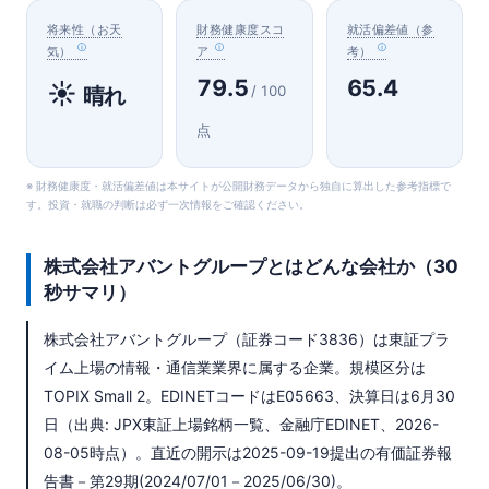
将来性（お天
財務健康度スコ
就活偏差値（参
気）
ア
考）
79.5
65.4
☀️
/ 100
晴れ
点
※ 財務健康度・就活偏差値は本サイトが公開財務データから独自に算出した参考指標で
す。投資・就職の判断は必ず一次情報をご確認ください。
株式会社アバントグループとはどんな会社か（30
秒サマリ）
株式会社アバントグループ（証券コード3836）は東証プラ
イム上場の情報・通信業業界に属する企業。規模区分は
TOPIX Small 2。EDINETコードはE05663、決算日は6月30
日（出典: JPX東証上場銘柄一覧、金融庁EDINET、2026-
08-05時点）。直近の開示は2025-09-19提出の有価証券報
告書－第29期(2024/07/01－2025/06/30)。