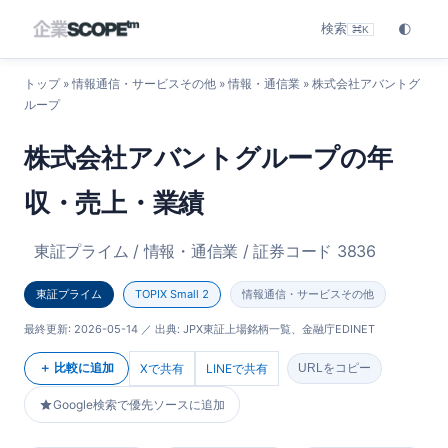
検索
🌓
⌘K
トップ
»
情報通信・サービスその他
»
情報・通信業
» 株式会社アバントグ
ループ
株式会社アバントグループの年
収・売上・業績
東証プライム / 情報・通信業 / 証券コード 3836
東証プライム
TOPIX Small 2
情報通信・サービスその他
最終更新:
2026-05-14
／ 出典: JPX東証上場銘柄一覧、金融庁EDINET
＋ 比較に追加
Xで共有
LINEで共有
URLをコピー
Google検索で優先ソースに追加