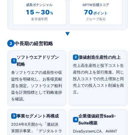
成長ポテンシャル
GPTW目標スコア
15～30
70
%
ポイント
各市場年間
グループ各社
▼
中長期の経営戦略
2
ソフトウエアドリブン
価値創造生産性の向上
2
1
戦略
売上高生産性と投下コスト生
産性の向上を並行推進。同じ
各ソフトウエアの成長性や収
投入コストでの売上増加と同
益性を明確化し、お客様貢献
売上での投入コスト削減を両
度を測定。ソフトウエア粗利
立。
益を計測指標として戦略進捗
を確認。
事業セグメント再構成
企業価値経営SaaS-
3
4
Suite構築
2024年6月期から「連結決
算開示事業」「デジタルトラ
DivaSystemLCA、AVANT