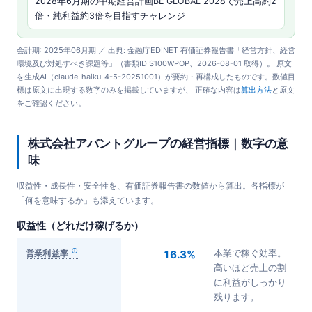
2028年6月期の中期経営計画BE GLOBAL 2028で売上高約2
倍・純利益約3倍を目指すチャレンジ
会計期: 2025年06月期 ／ 出典: 金融庁EDINET 有価証券報告書「経営方針、経営
環境及び対処すべき課題等」（書類ID S100WPOP、2026-08-01 取得）。 原文
を生成AI（claude-haiku-4-5-20251001）が要約・再構成したものです。数値目
標は原文に出現する数字のみを掲載していますが、 正確な内容は
算出方法
と原文
をご確認ください。
株式会社アバントグループの経営指標｜数字の意
味
収益性・成長性・安全性を、有価証券報告書の数値から算出。各指標が
「何を意味するか」も添えています。
収益性（どれだけ稼げるか）
営業利益率
16.3%
本業で稼ぐ効率。
高いほど売上の割
に利益がしっかり
残ります。