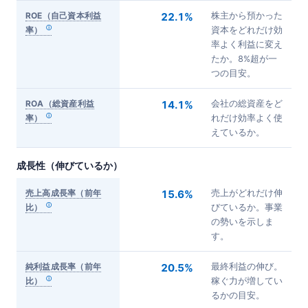
ROE（自己資本利益
22.1%
株主から預かった
率）
資本をどれだけ効
率よく利益に変え
たか。8%超が一
つの目安。
ROA（総資産利益
14.1%
会社の総資産をど
率）
れだけ効率よく使
えているか。
成長性（伸びているか）
売上高成長率（前年
15.6%
売上がどれだけ伸
比）
びているか。事業
の勢いを示しま
す。
純利益成長率（前年
20.5%
最終利益の伸び。
比）
稼ぐ力が増してい
るかの目安。