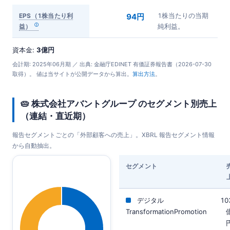
EPS（1株当たり利
94円
1株当たりの当期
益）
純利益。
資本金:
3億円
会計期: 2025年06月期 ／ 出典: 金融庁EDINET 有価証券報告書（2026-07-30
取得）。 値は当サイトが公開データから算出。
算出方法
。
🥧 株式会社アバントグループ のセグメント別売上
（連結・直近期）
報告セグメントごとの「外部顧客への売上」。XBRL 報告セグメント情報
から自動抽出。
セグメント
デジタル
10
TransformationPromotion