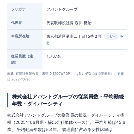
フリガナ
アバントグループ
代表者
代表取締役社長 森川 徹治
本店所在地
東京都港区港南二丁目15番２号
地
コピー
図
従業員数（連
1,707名
結）
出典: 有価証券報告書（書類ID S100WPOP）／gBizINFO（経済産業省）、更新
日 2022-10-20
株式会社アバントグループの従業員数・平均勤続
年数・ダイバーシティ
株式会社アバントグループの従業員の状況・ダイバーシティ指
標（2025年06月期・提出会社単体ベース）。 平均年齢は45.6
歳、 平均勤続年数は5.4年。 管理職に占める女性比率は