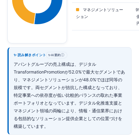
マネジメントソリュー
9
ション
✨ 読み解きポイント
ⓘ
✨
AI要約
アバントグループの売上構成は、デジタル
TransformationPromotionが52.0%で最大セグメントであ
り、マネジメントソリューションが48.0%でほぼ同等の
規模です。両セグメントが拮抗した構成となっており、
特定事業への依存度が低い比較的バランスの取れた事業
ポートフォリオとなっています。デジタル化推進支援と
マネジメント領域の両輪により、情報・通信業界におけ
る包括的なソリューション提供企業としての位置づけを
構築しています。