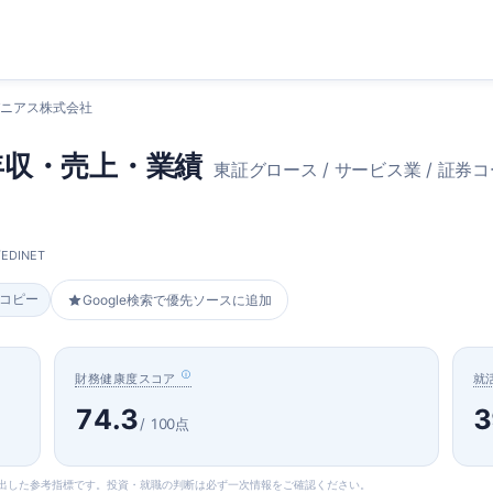
パニアス株式会社
年収・売上・業績
東証グロース / サービス業 / 証券コー
DINET
をコピー
Google検索で優先ソースに追加
財務健康度スコア
就
74.3
3
/ 100点
算出した参考指標です。投資・就職の判断は必ず一次情報をご確認ください。