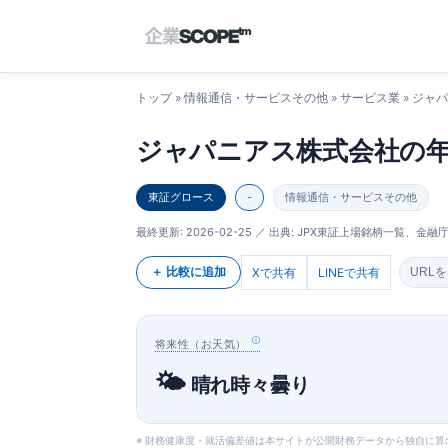
トップ
»
情報通信・サービスその他
»
サービス業
» ジャ
ジャパニアス株式会社の
東証グロース
-
情報通信・サービスその他
最終更新:
2026-02-25
／ 出典: JPX東証上場銘柄一覧、金融庁E
＋ 比較に追加
Xで共有
LINEで共有
URL
将来性（お天気）
🌤️
晴れ時々曇り
※ 財務健康度・就活偏差値は本サイトが公開財務データから独自に