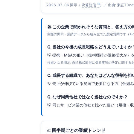
2026-07-06 開示（
決算短信
）／ 出典: 東証TDne
🎤 この企業で聞かれそうな質問と、答え方の
実際の開示・業績データから組み立てた想定質問です（AI
Q. 当社の今後の成長戦略をどう見ていますか
💡 提携・M&Aの狙い（技術獲得か販路拡大か
根拠となる開示: 自己株式取得に係る事項の決定に関する
Q. 成長する組織で、あなたはどんな役割を担
💡 売上が伸びている局面で必要になる力（仕組
Q. なぜ同業他社ではなく当社なのですか？
💡 同じサービス業の他社と比べた違い（規模・
📈 四半期ごとの業績トレンド