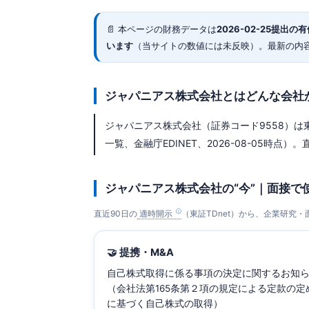
📄 本ページの財務データは
2026-02-25
提出の有価
います
（当サイトの数値には未反映）。最新の内
ジャパニアス株式会社とはどんな会社
ジャパニアス株式会社（証券コード9558）は東証
一覧、金融庁EDINET、2026-08-05時点）。直
ジャパニアス株式会社の“今”｜面接で
直近90日の
適時開示
（東証TDnet）から、企業研究
🤝 提携・M&A
自己株式取得に係る事項の決定に関するお知
（会社法第165条第２項の規定による定款の定
に基づく自己株式の取得）