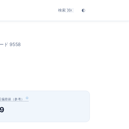
検索
🌓
⌘K
ド 9558
活偏差値（参考）
9