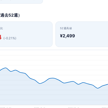
（過去52週）
日比
52週高値
¥2,499
4
(-0.21%)