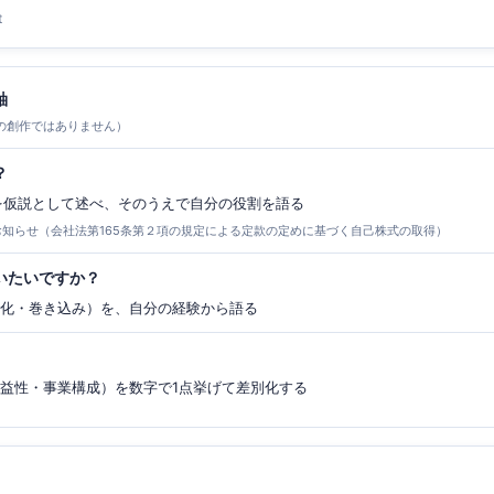
t
軸
の創作ではありません）
？
）を仮説として述べ、そのうえで自分の役割を語る
お知らせ（会社法第165条第２項の規定による定款の定めに基づく自己株式の取得）
いたいですか？
み化・巻き込み）を、自分の経験から語る
収益性・事業構成）を数字で1点挙げて差別化する