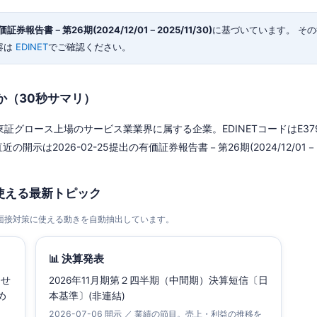
証券報告書－第26期(2024/12/01－2025/11/30)
に基づいています。 そ
容は
EDINET
でご確認ください。
か（30秒サマリ）
グロース上場のサービス業業界に属する企業。EDINETコードはE3791
近の開示は2026-02-25提出の有価証券報告書－第26期(2024/12/01－20
使える最新トピック
・面接対策に使える動きを自動抽出しています。
📊 決算発表
らせ
2026年11月期第２四半期（中間期）決算短信〔日
め
本基準〕(非連結)
2026-07-06 開示 ／ 業績の節目。売上・利益の推移を