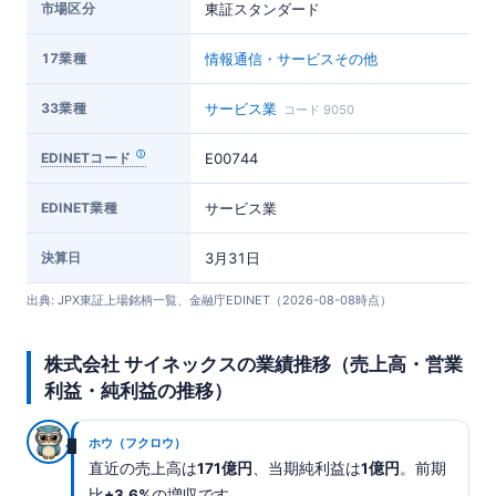
市場区分
東証スタンダード
17業種
情報通信・サービスその他
33業種
サービス業
コード 9050
EDINETコード
E00744
EDINET業種
サービス業
決算日
3月31日
出典: JPX東証上場銘柄一覧、金融庁EDINET（2026-08-08時点）
株式会社 サイネックスの業績推移（売上高・営業
利益・純利益の推移）
ホウ（フクロウ）
直近の売上高は
171億円
、当期純利益は
1億円
。前期
比
+3.6%
の増収です。