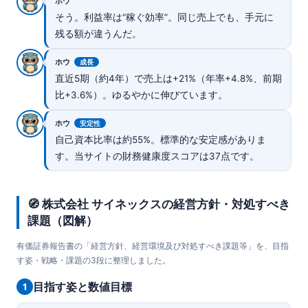
ホウ
そう。利益率は“稼ぐ効率”。同じ売上でも、手元に
残る額が違うんだ。
ホウ
成長
直近5期（約4年）で売上は+21%（年率+4.8%、前期
比+3.6%）。ゆるやかに伸びています。
ホウ
安定性
自己資本比率は約55%。標準的な安定感がありま
す。当サイトの財務健康度スコアは37点です。
🧭 株式会社 サイネックスの経営方針・対処すべき
課題（図解）
有価証券報告書の「経営方針、経営環境及び対処すべき課題等」を、目指
す姿・戦略・課題の3段に整理しました。
目指す姿と数値目標
1