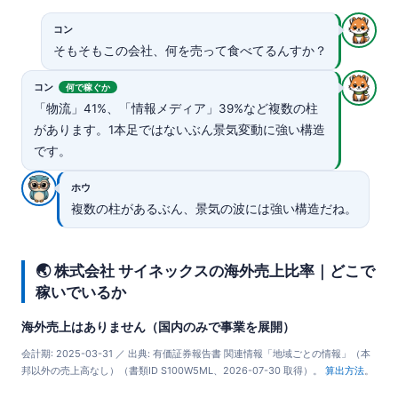
コン
そもそもこの会社、何を売って食べてるんすか？
コン
何で稼ぐか
「物流」41%、「情報メディア」39%など複数の柱
があります。1本足ではないぶん景気変動に強い構造
です。
ホウ
複数の柱があるぶん、景気の波には強い構造だね。
🌏 株式会社 サイネックスの海外売上比率｜どこで
稼いでいるか
海外売上はありません（国内のみで事業を展開）
会計期: 2025-03-31 ／ 出典: 有価証券報告書 関連情報「地域ごとの情報」（本
邦以外の売上高なし）（書類ID S100W5ML、2026-07-30 取得）。
算出方法
。