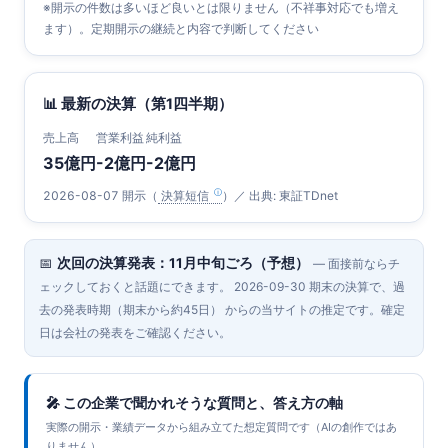
※開示の件数は多いほど良いとは限りません（不祥事対応でも増え
ます）。定期開示の継続と内容で判断してください
📊 最新の決算（第1四半期）
売上高
営業利益
純利益
35億円
-2億円
-2億円
2026-08-07 開示（
決算短信
）／ 出典: 東証TDnet
📅
次回の決算発表：11月中旬ごろ（予想）
— 面接前ならチ
ェックしておくと話題にできます。 2026-09-30 期末の決算で、過
去の発表時期（期末から約45日） からの当サイトの推定です。確定
日は会社の発表をご確認ください。
🎤 この企業で聞かれそうな質問と、答え方の軸
実際の開示・業績データから組み立てた想定質問です（AIの創作ではあ
りません）