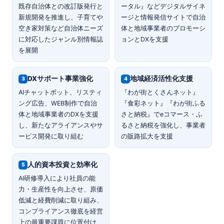
既存自治体との改訂版発行と
ータル』などデジタルサイネ
新規開発を推進し、子育てや
ージと情報発信サイトで自治
空き家対策など自治体ニーズ
体と地域事業者のプロモーシ
に対応したジャンル別情報誌
ョンとDXを支援
を展開
DXサポート事業強化
地域経済活性化支援
3
4
AIチャットボット、リスティ
『わが街とくさんネット』
ング広告、WEB制作で自治
『食彩ネット』『わが街ふる
体と地域事業者のDXを支援
さと納税』でeコマース・ふ
し、新たなアライアンスやサ
るさと納税を強化し、事業者
ービス開発に取り組む
の販路拡大を支援
人的資本投資と効率化
5
AI研修導入により社員の能
力・生産性を向上させ、原価
低減と経費削減に取り組み、
コンプライアンス徹底を経営
上の最重要課題に位置付け