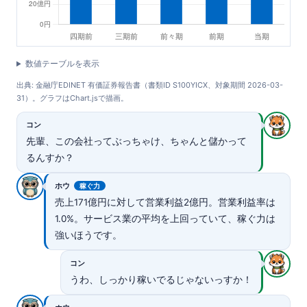
数値テーブルを表示
出典: 金融庁EDINET 有価証券報告書（書類ID S100YICX、対象期間 2026-03-
31）。グラフはChart.jsで描画。
コン
先輩、この会社ってぶっちゃけ、ちゃんと儲かって
るんすか？
ホウ
稼ぐ力
売上171億円に対して営業利益2億円。営業利益率は
1.0%。サービス業の平均を上回っていて、稼ぐ力は
強いほうです。
コン
うわ、しっかり稼いでるじゃないっすか！