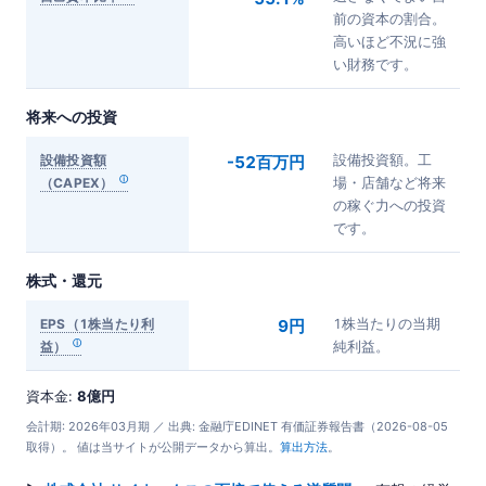
前の資本の割合。
高いほど不況に強
い財務です。
将来への投資
設備投資額
-52百万円
設備投資額。工
（CAPEX）
場・店舗など将来
の稼ぐ力への投資
です。
株式・還元
EPS（1株当たり利
9円
1株当たりの当期
益）
純利益。
資本金:
8億円
会計期: 2026年03月期 ／ 出典: 金融庁EDINET 有価証券報告書（2026-08-05
取得）。 値は当サイトが公開データから算出。
算出方法
。