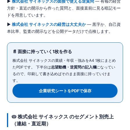
▶
株式会社 サイネックスの面接で使える逆質問
— 有報の経営
方針・直近の開示から作った質問と、面接直前に見る暗記モー
ドを用意しています。
▶
株式会社 サイネックスの経営は大丈夫か
— 黒字か、自己資
本比率、監査の開示などを公開データだけで点検します。
📄 面接に持っていく1枚を作る
株式会社 サイネックスの業績・年収・強みをA4 1枚にまとめ
たPDFです。 下半分は
志望動機・逆質問の記入欄
になってい
るので、印刷して書き込めばそのまま面接に持っていけま
す。
企業研究シートをPDFで保存
🥧 株式会社 サイネックス のセグメント別売上
（連結・直近期）