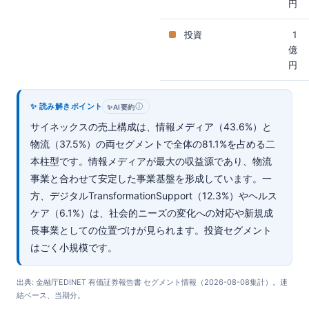
円
投資
1
億
円
✨ 読み解きポイント
ⓘ
✨
AI要約
サイネックスの売上構成は、情報メディア（43.6%）と
物流（37.5%）の両セグメントで全体の81.1%を占める二
本柱型です。情報メディアが最大の収益源であり、物流
事業と合わせて安定した事業基盤を形成しています。一
方、デジタルTransformationSupport（12.3%）やヘルス
ケア（6.1%）は、社会的ニーズの変化への対応や新規成
長事業としての位置づけが見られます。投資セグメント
はごく小規模です。
出典: 金融庁EDINET 有価証券報告書 セグメント情報（2026-08-08集計）。連
結ベース、当期分。