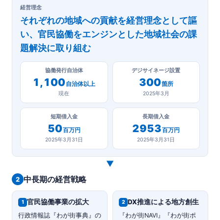
経営理念
それぞれの地域への貢献を経営理念として謳
い、官民協働をエンジンとした地域社会の課
題解決に取り組む
協働発行自治体
デジサイネージ設置
1,100
300
自治体以上
箇所
現在
2025年3月
短期借入金
長期借入金
50
2953
百万円
百万円
2025年3月31日
2025年3月31日
▼
中長期の経営戦略
2
官民協働事業の拡大
DX推進による地方創生
1
2
行政情報誌『わが街事典』の
『わが街NAVI』『わが街ポ