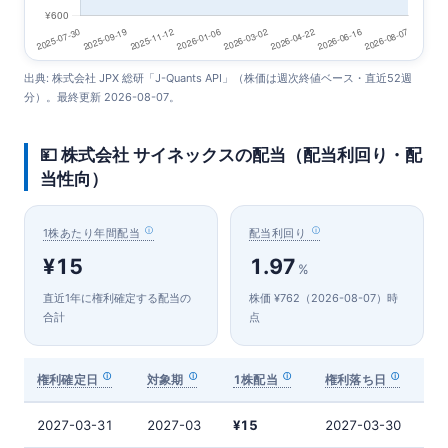
出典: 株式会社 JPX 総研「J-Quants API」（株価は週次終値ベース・直近52週
分）。最終更新 2026-08-07。
💴 株式会社 サイネックスの配当（配当利回り・配
当性向）
1株あたり年間配当
配当利回り
¥15
1.97
%
直近1年に権利確定する配当の
株価 ¥762（2026-08-07）時
合計
点
権利確定日
対象期
1株配当
権利落ち日
2027-03-31
2027-03
¥15
2027-03-30