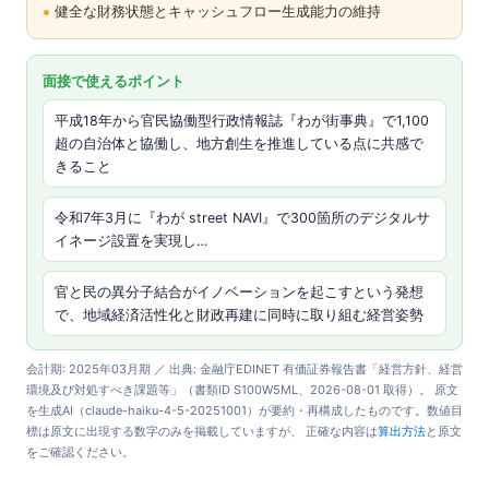
健全な財務状態とキャッシュフロー生成能力の維持
面接で使えるポイント
平成18年から官民協働型行政情報誌『わが街事典』で1,100
超の自治体と協働し、地方創生を推進している点に共感で
きること
令和7年3月に『わが street NAVI』で300箇所のデジタルサ
イネージ設置を実現し…
官と民の異分子結合がイノベーションを起こすという発想
で、地域経済活性化と財政再建に同時に取り組む経営姿勢
会計期: 2025年03月期 ／ 出典: 金融庁EDINET 有価証券報告書「経営方針、経営
環境及び対処すべき課題等」（書類ID S100W5ML、2026-08-01 取得）。 原文
を生成AI（claude-haiku-4-5-20251001）が要約・再構成したものです。数値目
標は原文に出現する数字のみを掲載していますが、 正確な内容は
算出方法
と原文
をご確認ください。