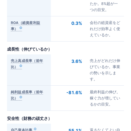
たか。8%超が一
つの目安。
ROA（総資産利益
0.3%
会社の総資産をど
率）
れだけ効率よく使
えているか。
成長性（伸びているか）
売上高成長率（前年
3.6%
売上がどれだけ伸
比）
びているか。事業
の勢いを示しま
す。
純利益成長率（前年
-81.6%
最終利益の伸び。
比）
稼ぐ力が増してい
るかの目安。
安全性（財務の頑丈さ）
自己資本比率
55.1%
返さなくてよい自