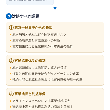
▼
対処すべき課題
3
① 東京一極集中からの脱却
地方消滅とそれに伴う国家衰退リスク
地方経済停滞と財政逼迫への対応
地方創生による産業振興が日本再生の根幹
② 官民協働体制の構築
地方課題解決には民間活力導入が必須
行政と民間の異分子結合がイノベーション創出
持続可能な地域社会実現には官民協働が唯一の解
③ 事業成長と利益確保
アライアンスとM&Aによる事業領域拡大
連結売上高と連結経常利益の増加を目指す