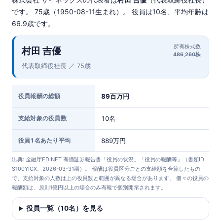
です。 75歳（1950-08-11生まれ）。 役員は10名、平均年齢は
66.9歳です。
所有株式数
村田 吉優
486,260株
代表取締役社長 ／ 75歳
役員報酬の総額
89百万円
支給対象の役員数
10名
役員1名あたり平均
889万円
出典: 金融庁EDINET 有価証券報告書「役員の状況」「役員の報酬等」（書類ID
S100YICX、2026-03-31期）。 報酬は役員区分ごとの支給額を合算したもの
で、支給対象の人数は上の役員数と範囲が異なる場合があります。 個々の役員の
報酬額は、原則1億円以上の場合のみ有報で個別開示されます。
役員一覧（10名）を見る