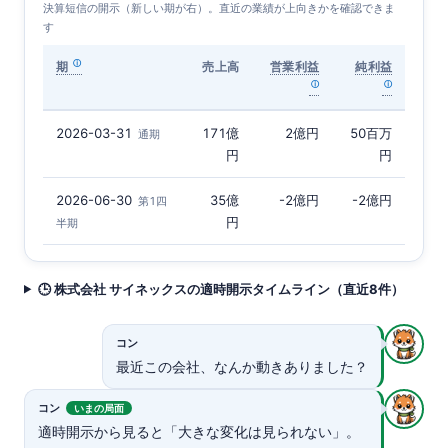
決算短信の開示（新しい期が右）。直近の業績が上向きかを確認できま
す
期
売上高
営業利益
純利益
2026-03-31
171億
2億円
50百万
通期
円
円
2026-06-30
35億
-2億円
-2億円
第1四
円
半期
🕒 株式会社 サイネックスの適時開示タイムライン（直近8件）
コン
最近この会社、なんか動きありました？
コン
いまの局面
適時開示から見ると「大きな変化は見られない」。