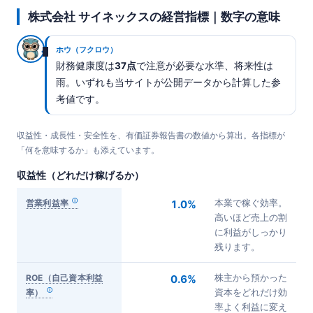
株式会社 サイネックスの経営指標｜数字の意味
ホウ（フクロウ）
財務健康度は
37点
で注意が必要な水準、将来性は
雨。いずれも当サイトが公開データから計算した参
考値です。
収益性・成長性・安全性を、有価証券報告書の数値から算出。各指標が
「何を意味するか」も添えています。
収益性（どれだけ稼げるか）
営業利益率
1.0%
本業で稼ぐ効率。
高いほど売上の割
に利益がしっかり
残ります。
ROE（自己資本利益
0.6%
株主から預かった
率）
資本をどれだけ効
率よく利益に変え