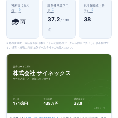
将来性（お天
財務健康度スコ
就活偏差値（参
気）
ア
考）
37.2
38
🌧️
/ 100
雨
点
※ 財務健康度・就活偏差値は本サイトが公開財務データから独自に算出した参考指標で
す。投資・就職の判断は必ず一次情報をご確認ください。
証券コード 2376
株式会社 サイネックス
サービス業 ／ 東証スタンダード
売上高
平均年収
就活偏差値
171億円
439万円
38.0
企業スコープ
公式サイト:
http://www.scinex.co.jp/
（出典: gBizINFO 経済産業省、スク