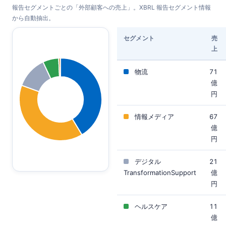
報告セグメントごとの「外部顧客への売上」。XBRL 報告セグメント情報
から自動抽出。
セグメント
売
上
物流
71
億
円
情報メディア
67
億
円
デジタル
21
TransformationSupport
億
円
ヘルスケア
11
億