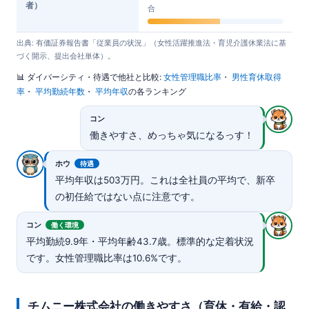
者）
合
出典: 有価証券報告書「従業員の状況」（女性活躍推進法・育児介護休業法に基
づく開示、提出会社単体）。
📊 ダイバーシティ・待遇で他社と比較:
女性管理職比率
・
男性育休取得
率
・
平均勤続年数
・
平均年収
の各ランキング
コン
働きやすさ、めっちゃ気になるっす！
ホウ
待遇
平均年収は503万円。これは全社員の平均で、新卒
の初任給ではない点に注意です。
コン
働く環境
平均勤続9.9年・平均年齢43.7歳。標準的な定着状況
です。女性管理職比率は10.6%です。
チムニー株式会社の働きやすさ（育休・有給・認