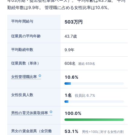
年03月期・提出会社単体ベース）。 平均年齢は43.7歳、 平均
勤続年数は9.9年。 管理職に占める女性比率は10.6%。
平均年間給与
503万円
従業員の平均年齢
43.7歳
平均勤続年数
9.9年
従業員数（単体）
608名
連結 659名
女性管理職比率
10.6%
女性役員人数
1名
役員比 6.7%
男性の育児休業取得率
100.0%
男女の賃金差異（全労働
53.1%
男性=100に対する女性の割