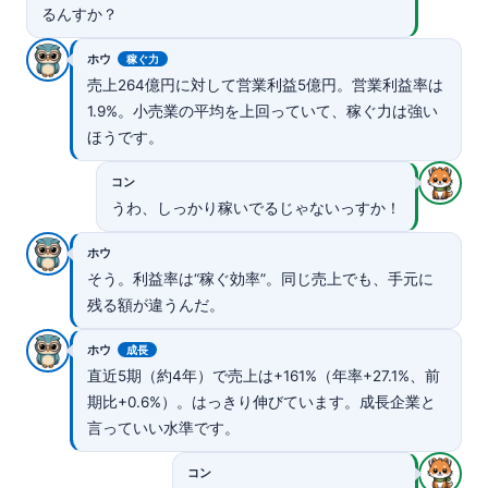
るんすか？
ホウ
稼ぐ力
売上264億円に対して営業利益5億円。営業利益率は
1.9%。小売業の平均を上回っていて、稼ぐ力は強い
ほうです。
コン
うわ、しっかり稼いでるじゃないっすか！
ホウ
そう。利益率は“稼ぐ効率”。同じ売上でも、手元に
残る額が違うんだ。
ホウ
成長
直近5期（約4年）で売上は+161%（年率+27.1%、前
期比+0.6%）。はっきり伸びています。成長企業と
言っていい水準です。
コン