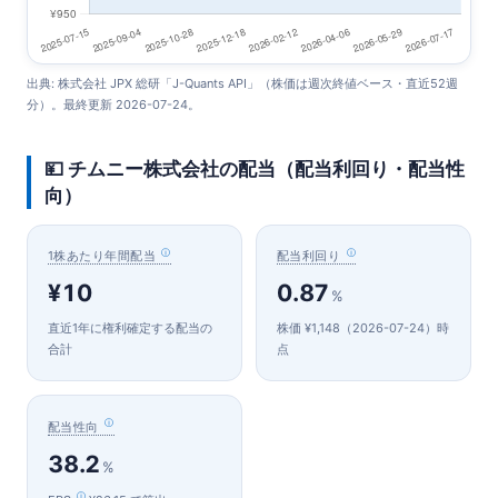
出典: 株式会社 JPX 総研「J-Quants API」（株価は週次終値ベース・直近52週
分）。最終更新 2026-07-24。
💴 チムニー株式会社の配当（配当利回り・配当性
向）
1株あたり年間配当
配当利回り
¥10
0.87
%
直近1年に権利確定する配当の
株価 ¥1,148（2026-07-24）時
合計
点
配当性向
38.2
%