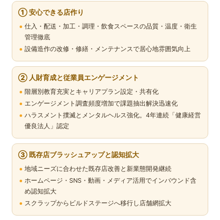
① 安心できる店作り
仕入・配送・加工・調理・飲食スペースの品質・温度・衛生
管理徹底
設備造作の改修・修繕・メンテナンスで居心地雰囲気向上
② 人財育成と従業員エンゲージメント
階層別教育充実とキャリアプラン設定・共有化
エンゲージメント調査頻度増加で課題抽出解決迅速化
ハラスメント撲滅とメンタルヘルス強化。4年連続「健康経営
優良法人」認定
③ 既存店ブラッシュアップと認知拡大
地域ニーズに合わせた既存店改善と新業態開発継続
ホームページ・SNS・動画・メディア活用でインバウンド含
め認知拡大
スクラップからビルドステージへ移行し店舗網拡大