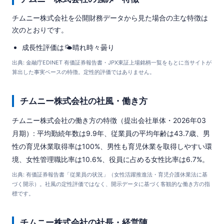
チムニー株式会社を公開財務データから見た場合の主な特徴は
次のとおりです。
成長性評価は🌤️晴れ時々曇り
出典: 金融庁EDINET 有価証券報告書・JPX東証上場銘柄一覧をもとに当サイトが
算出した事実ベースの特徴。定性的評価ではありません。
チムニー株式会社の社風・働き方
チムニー株式会社の働き方の特徴（提出会社単体・2026年03
月期）: 平均勤続年数は9.9年、従業員の平均年齢は43.7歳、男
性の育児休業取得率は100%、男性も育児休業を取得しやすい環
境、女性管理職比率は10.6%、役員に占める女性比率は6.7%。
出典: 有価証券報告書「従業員の状況」（女性活躍推進法・育児介護休業法に基
づく開示）。社風の定性評価ではなく、開示データに基づく客観的な働き方の指
標です。
チムニー株式会社の社長・経営陣