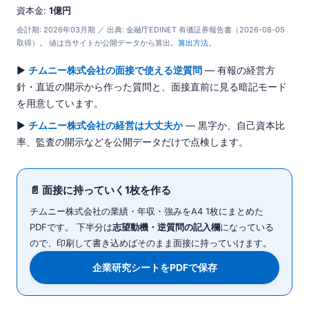
資本金:
1億円
会計期: 2026年03月期 ／ 出典: 金融庁EDINET 有価証券報告書（2026-08-05
取得）。 値は当サイトが公開データから算出。
算出方法
。
▶
チムニー株式会社の面接で使える逆質問
— 有報の経営方
針・直近の開示から作った質問と、面接直前に見る暗記モード
を用意しています。
▶
チムニー株式会社の経営は大丈夫か
— 黒字か、自己資本比
率、監査の開示などを公開データだけで点検します。
📄 面接に持っていく1枚を作る
チムニー株式会社の業績・年収・強みをA4 1枚にまとめた
PDFです。 下半分は
志望動機・逆質問の記入欄
になっている
ので、印刷して書き込めばそのまま面接に持っていけます。
企業研究シートをPDFで保存