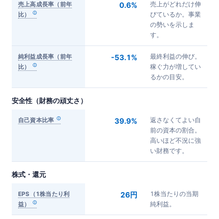
売上高成長率（前年
0.6%
売上がどれだけ伸
比）
びているか。事業
の勢いを示しま
す。
純利益成長率（前年
-53.1%
最終利益の伸び。
比）
稼ぐ力が増してい
るかの目安。
安全性（財務の頑丈さ）
自己資本比率
39.9%
返さなくてよい自
前の資本の割合。
高いほど不況に強
い財務です。
株式・還元
EPS（1株当たり利
26円
1株当たりの当期
益）
純利益。