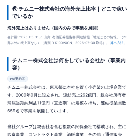
🌏 チムニー株式会社の海外売上比率｜どこで稼い
でいるか
海外売上はありません（国内のみで事業を展開）
会計期: 2025-03-31 ／ 出典: 有価証券報告書 関連情報「地域ごとの情報」（本
邦以外の売上高なし）（書類ID S100VXGN、2026-07-30 取得）。
算出方法
。
チムニー株式会社は何をしている会社か（事業内
容）
ⓘ
✨
AI要約
チムニー株式会社は、東京都に本社を置く小売業の上場企業で
す。2009年9月に設立され、連結売上262億円、親会社所有者
帰属当期純利益11億円（直近期）の規模を持ち、連結従業員数
659名で事業を展開しています。

当社グループは親会社を含む複数の関係会社で構成され、主に
飲食事業、コントラクト事業、酒販事業、その他（通信販売