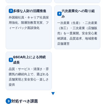
多様な人財の活躍推進
六次産業化への取り組
3
4
み
外国籍社員・キャリア社員採
用強化、階層別教育充実、フ
一次産業（生産）・二次産業
ィードバック面談強化
（加工）・三次産業（店舗販
売）を一貫展開。安全安心素
材調達、品質追求、地域密着
店舗運営
QSCA向上による持続
5
成長
品質・サービス・清潔さ・雰
囲気の継続向上で、選ばれる
店舗実現と安全安心・楽しさ
提供
▼
対処すべき課題
3