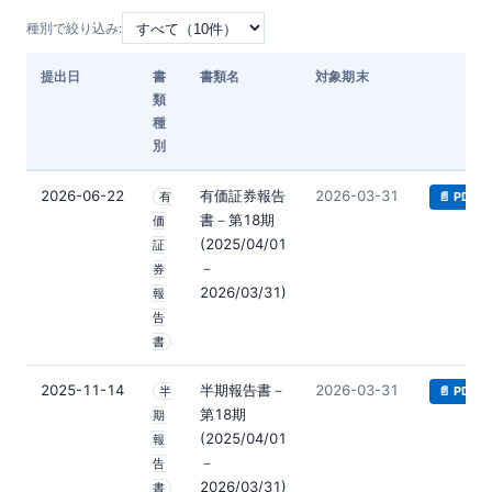
種別で絞り込み:
提出日
書
書類名
対象期末
ダ
類
種
別
2026-06-22
有価証券報告
2026-03-31
有
📄 PDF
書－第18期
価
(2025/04/01
証
－
券
2026/03/31)
報
告
書
2025-11-14
半期報告書－
2026-03-31
半
📄 PDF
第18期
期
(2025/04/01
報
－
告
2026/03/31)
書