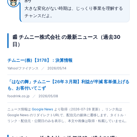
ホウ
大きな変化がない時期は、じっくり事業を理解する
チャンスだよ。
📰 チムニー株式会社 の最新ニュース（過去30
日）
チムニー(株)【3178】：決算情報
Yahoo!ファイナンス
／
2026/05/14
「はなの舞」チムニー【26年３月期】利益が半減 客単価上げる
も、お客付いてこず
foodrink.co.jp
／
2026/05/08
ニュース情報は
Google News
より取得（2026-07-28 更新）。リンク先は
Google News のリダイレクトURLで、配信元の媒体に遷移します。タイトル・
リンク・配信元・公開日のみを表示し、本文や画像は取得・転載していません。