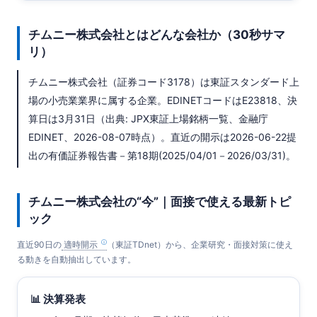
チムニー株式会社とはどんな会社か（30秒サマ
リ）
チムニー株式会社（証券コード3178）は東証スタンダード上
場の小売業業界に属する企業。EDINETコードはE23818、決
算日は3月31日（出典: JPX東証上場銘柄一覧、金融庁
EDINET、2026-08-07時点）。直近の開示は2026-06-22提
出の有価証券報告書－第18期(2025/04/01－2026/03/31)。
チムニー株式会社の“今”｜面接で使える最新トピ
ック
直近90日の
適時開示
（東証TDnet）から、企業研究・面接対策に使え
る動きを自動抽出しています。
📊 決算発表