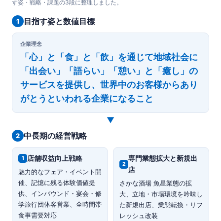
す姿・戦略・課題の3段に整理しました。
目指す姿と数値目標
1
企業理念
「心」と「食」と「飲」を通じて地域社会に
「出会い」「語らい」「憩い」と「癒し」の
サービスを提供し、世界中のお客様からあり
がとうといわれる企業になること
▼
中長期の経営戦略
2
店舗収益向上戦略
専門業態拡大と新規出
1
2
店
魅力的なフェア・イベント開
催、記憶に残る体験価値提
さかな酒場 魚星業態の拡
供、インバウンド・宴会・修
大、立地・市場環境を吟味し
学旅行団体客営業、全時間帯
た新規出店、業態転換・リフ
食事需要対応
レッシュ改装