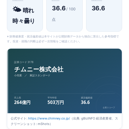
36.6
36.6
🌤️
/ 100
晴れ
点
時々曇り
※ 財務健康度・就活偏差値は本サイトが公開財務データから独自に算出した参考指標で
す。投資・就職の判断は必ず一次情報をご確認ください。
証券コード 3178
チムニー株式会社
小売業 ／ 東証スタンダード
売上高
平均年収
就活偏差値
264億円
503万円
36.6
企業スコープ
公式サイト:
https://www.chimney.co.jp/
（出典: gBizINFO 経済産業省、ス
クリーンショット: mShots）