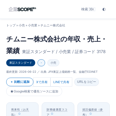
検索
🌓
⌘K
トップ
»
小売
»
小売業
» チムニー株式会社
チムニー株式会社の年収・売上・
業績
東証スタンダード / 小売業 / 証券コード 3178
東証スタンダード
-
小売
最終更新:
2026-06-22
／ 出典: JPX東証上場銘柄一覧、金融庁EDINET
＋ 比較に追加
Xで共有
LINEで共有
URLをコピー
Google検索で優先ソースに追加
将来性（お天
財務健康度スコ
就活偏差値（参
気）
ア
考）