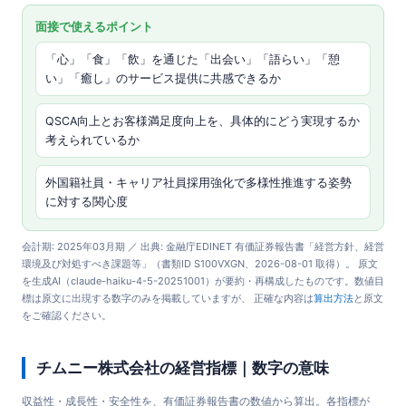
面接で使えるポイント
「心」「食」「飲」を通じた「出会い」「語らい」「憩
い」「癒し」のサービス提供に共感できるか
QSCA向上とお客様満足度向上を、具体的にどう実現するか
考えられているか
外国籍社員・キャリア社員採用強化で多様性推進する姿勢
に対する関心度
会計期: 2025年03月期 ／ 出典: 金融庁EDINET 有価証券報告書「経営方針、経営
環境及び対処すべき課題等」（書類ID S100VXGN、2026-08-01 取得）。 原文
を生成AI（claude-haiku-4-5-20251001）が要約・再構成したものです。数値目
標は原文に出現する数字のみを掲載していますが、 正確な内容は
算出方法
と原文
をご確認ください。
チムニー株式会社の経営指標｜数字の意味
収益性・成長性・安全性を、有価証券報告書の数値から算出。各指標が