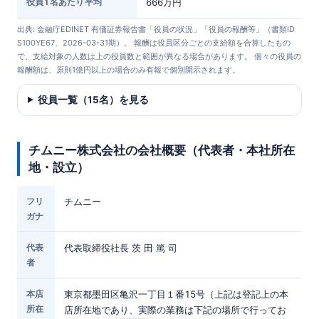
役員1名あたり平均
666万円
出典: 金融庁EDINET 有価証券報告書「役員の状況」「役員の報酬等」（書類ID
S100YE67、2026-03-31期）。 報酬は役員区分ごとの支給額を合算したもの
で、支給対象の人数は上の役員数と範囲が異なる場合があります。 個々の役員の
報酬額は、原則1億円以上の場合のみ有報で個別開示されます。
役員一覧（15名）を見る
チムニー株式会社の会社概要（代表者・本社所在
地・設立）
フリ
チムニー
ガナ
代表
代表取締役社長 茨 田 篤 司
者
本店
東京都墨田区亀沢一丁目１番15号（上記は登記上の本
所在
店所在地であり、実際の業務は下記の場所で行ってお