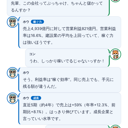
先輩、この会社ってぶっちゃけ、ちゃんと儲かって
るんすか？
ホウ
稼ぐ力
売上4,939億円に対して営業利益821億円。営業利益
率は16.6%。建設業の平均を上回っていて、稼ぐ力
は強いほうです。
コン
うわ、しっかり稼いでるじゃないっすか！
ホウ
そう。利益率は“稼ぐ効率”。同じ売上でも、手元に
残る額が違うんだ。
ホウ
成長
直近5期（約4年）で売上は+59%（年率+12.3%、前
期比+8.1%）。はっきり伸びています。成長企業と
言っていい水準です。