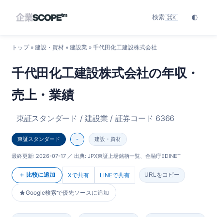
検索
🌓
⌘K
トップ
»
建設・資材
»
建設業
» 千代田化工建設株式会社
千代田化工建設株式会社の年収・
売上・業績
東証スタンダード / 建設業 / 証券コード 6366
東証スタンダード
-
建設・資材
最終更新:
2026-07-17
／ 出典: JPX東証上場銘柄一覧、金融庁EDINET
＋ 比較に追加
Xで共有
LINEで共有
URLをコピー
Google検索で優先ソースに追加