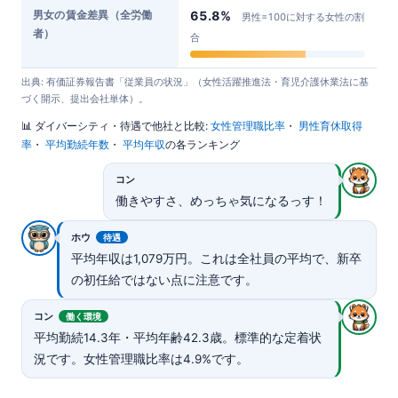
男女の賃金差異（全労働
65.8%
男性=100に対する女性の割
者）
合
出典: 有価証券報告書「従業員の状況」（女性活躍推進法・育児介護休業法に基
づく開示、提出会社単体）。
📊 ダイバーシティ・待遇で他社と比較:
女性管理職比率
・
男性育休取得
率
・
平均勤続年数
・
平均年収
の各ランキング
コン
働きやすさ、めっちゃ気になるっす！
ホウ
待遇
平均年収は1,079万円。これは全社員の平均で、新卒
の初任給ではない点に注意です。
コン
働く環境
平均勤続14.3年・平均年齢42.3歳。標準的な定着状
況です。女性管理職比率は4.9%です。