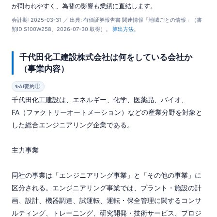
が問われやすく、為替の影響も業績に直結します。
会計期: 2025-03-31 ／ 出典: 有価証券報告書 関連情報「地域ごとの情報」（書
類ID S100W258、2026-07-30 取得）。
算出方法
。
千代田化工建設株式会社は何をしている会社か
（事業内容）
ⓘ
✨
AI要約
千代田化工建設は、エネルギー、化学、医薬品、バイオ、
FA（ファクトリーオートメーション）などの産業分野を対象と
した総合エンジニアリング企業である。

主力事業

同社の事業は「エンジニアリング事業」と「その他の事業」に
区分される。エンジニアリング事業では、プラント・施設の計
画、設計、機器調達、試運転、運転・保全管理に関するコンサ
ルティング、トレーニング、研究開発・技術サービス、プロジ