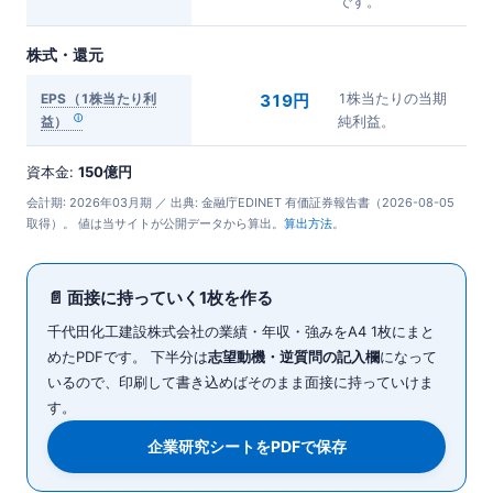
です。
株式・還元
EPS（1株当たり利
319円
1株当たりの当期
益）
純利益。
資本金:
150億円
会計期: 2026年03月期 ／ 出典: 金融庁EDINET 有価証券報告書（2026-08-05
取得）。 値は当サイトが公開データから算出。
算出方法
。
📄 面接に持っていく1枚を作る
千代田化工建設株式会社の業績・年収・強みをA4 1枚にまと
めたPDFです。 下半分は
志望動機・逆質問の記入欄
になって
いるので、印刷して書き込めばそのまま面接に持っていけま
す。
企業研究シートをPDFで保存