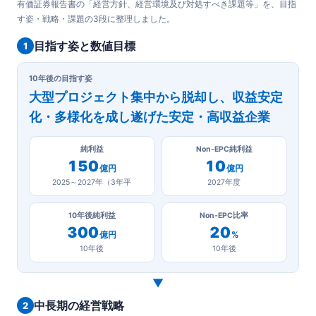
有価証券報告書の「経営方針、経営環境及び対処すべき課題等」を、目指
す姿・戦略・課題の3段に整理しました。
目指す姿と数値目標
1
10年後の目指す姿
大型プロジェクト集中から脱却し、収益安定
化・多様化を成し遂げた安定・高収益企業
純利益
Non-EPC純利益
150
10
億円
億円
2025～2027年（3年平
2027年度
10年後純利益
Non-EPC比率
300
20
億円
%
10年後
10年後
▼
中長期の経営戦略
2