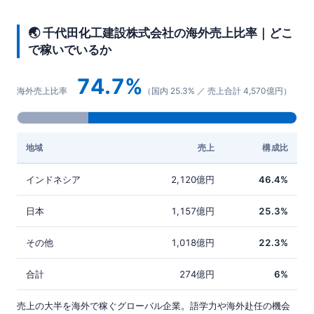
🌏 千代田化工建設株式会社の海外売上比率｜どこ
で稼いでいるか
74.7%
海外売上比率
（国内 25.3% ／ 売上合計 4,570億円）
地域
売上
構成比
インドネシア
2,120億円
46.4%
日本
1,157億円
25.3%
その他
1,018億円
22.3%
合計
274億円
6%
売上の大半を海外で稼ぐグローバル企業。語学力や海外赴任の機会