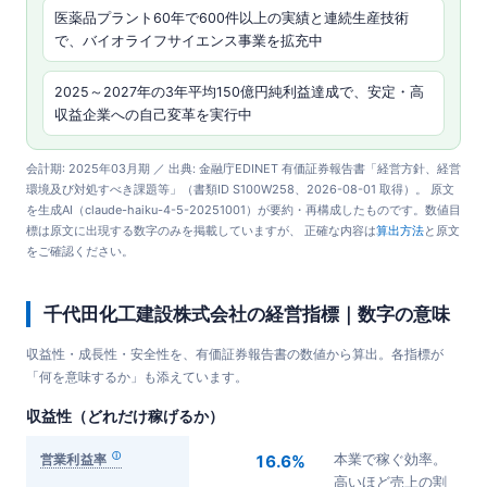
医薬品プラント60年で600件以上の実績と連続生産技術
で、バイオライフサイエンス事業を拡充中
2025～2027年の3年平均150億円純利益達成で、安定・高
収益企業への自己変革を実行中
会計期: 2025年03月期 ／ 出典: 金融庁EDINET 有価証券報告書「経営方針、経営
環境及び対処すべき課題等」（書類ID S100W258、2026-08-01 取得）。 原文
を生成AI（claude-haiku-4-5-20251001）が要約・再構成したものです。数値目
標は原文に出現する数字のみを掲載していますが、 正確な内容は
算出方法
と原文
をご確認ください。
千代田化工建設株式会社の経営指標｜数字の意味
収益性・成長性・安全性を、有価証券報告書の数値から算出。各指標が
「何を意味するか」も添えています。
収益性（どれだけ稼げるか）
営業利益率
16.6%
本業で稼ぐ効率。
高いほど売上の割