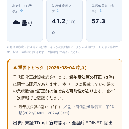
将来性（お天
財務健康度スコ
就活偏差値（参
気）
ア
考）
41.2
57.3
☁️
/ 100
曇り
点
※ 財務健康度・就活偏差値は本サイトが公開財務データから独自に算出した参考指標で
す。投資・就職の判断は必ず一次情報をご確認ください。
⚠️ 重要トピック（2026-08-04 時点）
千代田化工建設株式会社には、
過年度決算の訂正（3件）
に関する開示があります。 本ページに掲載している過去
の業績数値は
訂正前の値である可能性があります
。 必ず
一次情報でご確認ください。
過年度決算の訂正（3件）
／ 訂正有価証券報告書－第96
期(2023/04/01－2024/03/31)
出典: 東証TDnet 適時開示・金融庁EDINET 提出