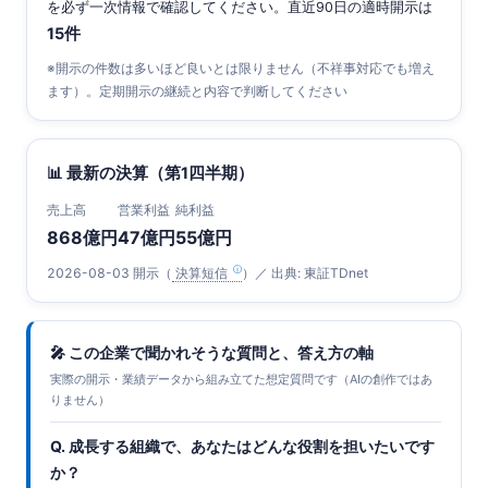
を必ず一次情報で確認してください。直近90日の適時開示は
15件
※開示の件数は多いほど良いとは限りません（不祥事対応でも増え
ます）。定期開示の継続と内容で判断してください
📊 最新の決算（第1四半期）
売上高
営業利益
純利益
868億円
47億円
55億円
2026-08-03 開示（
決算短信
）／ 出典: 東証TDnet
🎤 この企業で聞かれそうな質問と、答え方の軸
実際の開示・業績データから組み立てた想定質問です（AIの創作ではあ
りません）
Q. 成長する組織で、あなたはどんな役割を担いたいです
か？