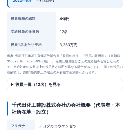
当社取締役
2022年6月
役員報酬の総額
4億円
支給対象の役員数
12名
役員1名あたり平均
3,283万円
出典: 金融庁EDINET 有価証券報告書「役員の状況」「役員の報酬等」（書類ID
S100YEDH、2026-03-31期）。 報酬は役員区分ごとの支給額を合算したもの
で、支給対象の人数は上の役員数と範囲が異なる場合があります。 個々の役員の
報酬額は、原則1億円以上の場合のみ有報で個別開示されます。
役員一覧（12名）を見る
千代田化工建設株式会社の会社概要（代表者・本
社所在地・設立）
フリガナ
チヨダカコウケンセツ