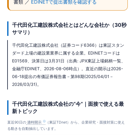
書類 ／
EDINETで提出書類を確認する
千代田化工建設株式会社とはどんな会社か（30秒
サマリ）
千代田化工建設株式会社（証券コード6366）は東証スタン
ダード上場の建設業業界に属する企業。EDINETコードは
E01569、決算日は3月31日（出典: JPX東証上場銘柄一覧、
金融庁EDINET、2026-08-06時点）。直近の開示は2026-
06-18提出の有価証券報告書－第98期(2025/04/01－
2026/03/31)。
千代田化工建設株式会社の“今”｜面接で使える最
新トピック
直近90日の
適時開示
（東証TDnet）から、企業研究・面接対策に使え
る動きを自動抽出しています。