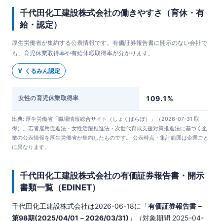
千代田化工建設株式会社の働きやすさ（育休・有
給・認定）
厚生労働省が集約する公表情報です。有価証券報告書に開示のない会社で
も、育児休業取得率や有給休暇取得率が分かります。
🏅 くるみん認定
女性の育児休業取得率
109.1%
出典: 厚生労働省「職場情報総合サイト（しょくばらぼ）」（2026-07-31 取
得）。若者雇用促進法・女性活躍推進法・次世代育成支援対策推進法に基づく企
業の公表情報を厚生労働省が集約したものです。 公表時点・集計範囲は企業ごと
に異なります。
千代田化工建設株式会社の有価証券報告書・開示
書類一覧（EDINET）
千代田化工建設株式会社は
2026-06-18
に「
有価証券報告書－
第98期(2025/04/01－2026/03/31)
」（対象期間 2025-04-