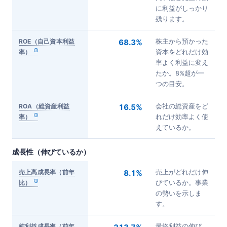
に利益がしっかり
残ります。
ROE（自己資本利益
68.3%
株主から預かった
率）
資本をどれだけ効
率よく利益に変え
たか。8%超が一
つの目安。
ROA（総資産利益
16.5%
会社の総資産をど
率）
れだけ効率よく使
えているか。
成長性（伸びているか）
売上高成長率（前年
8.1%
売上がどれだけ伸
比）
びているか。事業
の勢いを示しま
す。
純利益成長率（前年
最終利益の伸び。