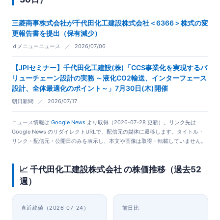
三菱商事株式会社が千代田化工建設株式会社＜6366＞株式の変
更報告書を提出（保有減少）
ｄメニューニュース
／
2026/07/06
【JPIセミナー】千代田化工建設(株)「CCS事業化を実現するバ
リューチェーン設計の実務 ～液化CO2輸送、インターフェース
設計、全体最適化のポイント～」7月30日(木)開催
朝日新聞
／
2026/07/17
ニュース情報は
Google News
より取得（2026-07-28 更新）。リンク先は
Google News のリダイレクトURLで、配信元の媒体に遷移します。タイトル・
リンク・配信元・公開日のみを表示し、本文や画像は取得・転載していません。
📈 千代田化工建設株式会社 の株価推移（過去52
週）
直近終値（2026-07-24）
前日比