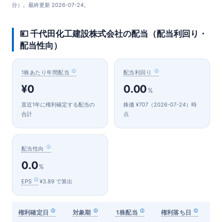
分）。最終更新 2026-07-24。
💴 千代田化工建設株式会社の配当（配当利回り・
配当性向）
1株あたり年間配当
配当利回り
¥0
0.00
%
直近1年に権利確定する配当の
株価 ¥707（2026-07-24）時
合計
点
配当性向
0.0
%
EPS
¥3.89 で算出
権利確定日
対象期
1株配当
権利落ち日