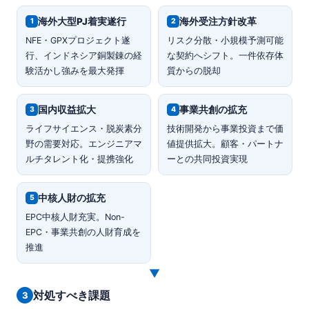
海外大型PJ着実遂行
海外受注方針改革
1
2
NFE・GPXプロジェクト遂
リスク分散・小規模予測可能
行、インドネシア銅製錬の経
な契約へシフト。一件依存体
験活かし強みを最大発揮
質からの脱却
国内収益拡大
事業共創の拡充
3
4
ライフサイエンス・脱炭素分
技術開発から事業投資まで価
野の需要対応。エンジニアマ
値提供拡大。顧客・パートナ
ルチタレント化・提携強化
ーとの共同投資実現
中核人財の拡充
5
EPC中核人財充実。Non-
EPC・事業共創の人財育成を
推進
▼
対処すべき課題
3