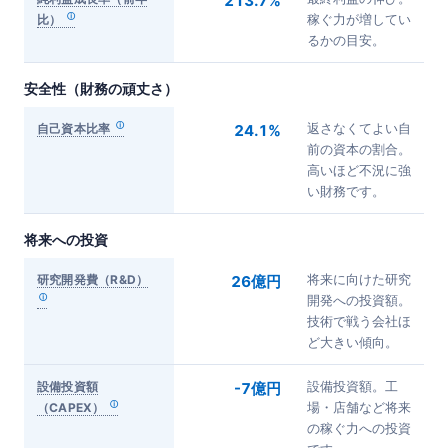
213.7%
比）
稼ぐ力が増してい
るかの目安。
安全性（財務の頑丈さ）
自己資本比率
24.1%
返さなくてよい自
前の資本の割合。
高いほど不況に強
い財務です。
将来への投資
研究開発費（R&D）
26億円
将来に向けた研究
開発への投資額。
技術で戦う会社ほ
ど大きい傾向。
設備投資額
-7億円
設備投資額。工
（CAPEX）
場・店舗など将来
の稼ぐ力への投資