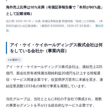
海外売上比率は10%未満（有価証券報告書で「本邦が90%超」
として記載省略）
会計期: 2025-10-31 ／ 出典: 有価証券報告書 関連情報「地域ごとの情報」（本
邦90%超のため記載省略）（書類ID S100XH65、2026-07-30 取得）。
算出方
法
。
アイ・ケイ・ケイホールディングス株式会社は何
をしている会社か（事業内容）
ⓘ
✨
AI要約
アイ・ケイ・ケイホールディングス株式会社は、連結売上225
億円、親会社所有者帰属当期純利益20億円を計上する情報通
信・サービス関連企業です。佐賀県伊万里市に本拠を置き、連
結従業員数1,033名の体制で事業を展開しています。

当社グループは、当社とともに6社の子会社で構成され、複数
の事業セグメントを手がける総合的なサービス企業です。
