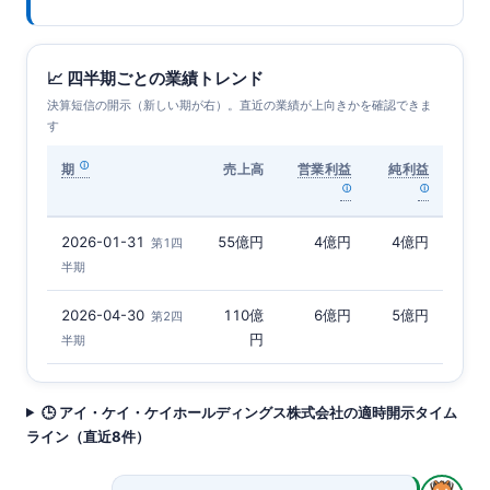
📈 四半期ごとの業績トレンド
決算短信の開示（新しい期が右）。直近の業績が上向きかを確認できま
す
期
売上高
営業利益
純利益
2026-01-31
55億円
4億円
4億円
第1四
半期
2026-04-30
110億
6億円
5億円
第2四
円
半期
🕒 アイ・ケイ・ケイホールディングス株式会社の適時開示タイム
ライン（直近8件）