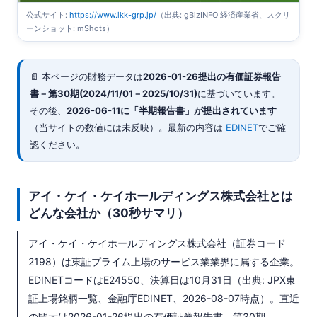
公式サイト:
https://www.ikk-grp.jp/
（出典: gBizINFO 経済産業省、スクリ
ーンショット: mShots）
📄 本ページの財務データは
2026-01-26
提出の有価証券報告
書－第30期(2024/11/01－2025/10/31)
に基づいています。
その後、
2026-06-11に「半期報告書」が提出されています
（当サイトの数値には未反映）。最新の内容は
EDINET
でご確
認ください。
アイ・ケイ・ケイホールディングス株式会社とは
どんな会社か（30秒サマリ）
アイ・ケイ・ケイホールディングス株式会社（証券コード
2198）は東証プライム上場のサービス業業界に属する企業。
EDINETコードはE24550、決算日は10月31日（出典: JPX東
証上場銘柄一覧、金融庁EDINET、2026-08-07時点）。直近
の開示は2026-01-26提出の有価証券報告書－第30期