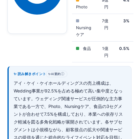
Photo
円
7億
3%
Nursing
円
ケア
食品
1億
0.5%
円
✨ 読み解きポイント
ⓘ
✨
AI要約
アイ・ケイ・ケイホールディングスの売上構成は、
Wedding事業が92.5%を占める極めて高い集中度となっ
ています。ウェディング関連サービスが圧倒的な主力事
業である一方で、Photo、Nursingケア、食品の3セグメ
ントが合わせて7.5%を構成しており、本業への依存リス
ク軽減を図る多角化戦略が展開されています。各サブセ
グメントは小規模ながら、顧客接点の拡大や関連サービ
スの提供を通じた総合的なライフイベント対応を目指し