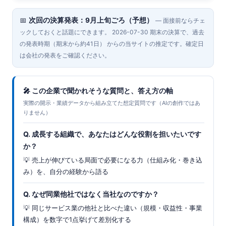
📅
次回の決算発表：9月上旬ごろ（予想）
— 面接前ならチェ
ックしておくと話題にできます。 2026-07-30 期末の決算で、過去
の発表時期（期末から約41日） からの当サイトの推定です。確定日
は会社の発表をご確認ください。
🎤 この企業で聞かれそうな質問と、答え方の軸
実際の開示・業績データから組み立てた想定質問です（AIの創作ではあ
りません）
Q. 成長する組織で、あなたはどんな役割を担いたいです
か？
💡 売上が伸びている局面で必要になる力（仕組み化・巻き込
み）を、自分の経験から語る
Q. なぜ同業他社ではなく当社なのですか？
💡 同じサービス業の他社と比べた違い（規模・収益性・事業
構成）を数字で1点挙げて差別化する