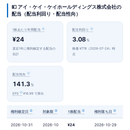
💴 アイ・ケイ・ケイホールディングス株式会社の
配当（配当利回り・配当性向）
1株あたり年間配当
配当利回り
¥24
3.08
%
直近1年に権利確定する配当の
株価 ¥778（2026-07-24）時
合計
点
配当性向
141.3
%
EPS
¥16.99 で算出
権利確定日
対象期
1株配当
権利落ち日
2026-10-31
2026-10
¥24
2026-10-29