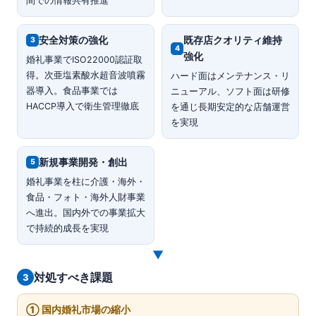
間での情報共有推進
安全対策の強化
既存店クオリティ維持
3
4
強化
婚礼事業でISO22000認証取
得。次亜塩素酸水超音波噴霧
ハード面はメンテナンス・リ
器導入。食品事業では
ニューアル、ソフト面は研修
HACCP導入で衛生管理徹底
を通じ長期安定的な店舗運営
を実現
新規事業開発・創出
5
婚礼事業を柱に介護・海外・
食品・フォト・海外人財事業
へ進出。国内外での事業拡大
で持続的成長を実現
▼
対処すべき課題
3
① 国内婚礼市場の縮小