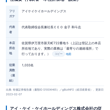
フリ
アイケイケイホールデイングス
ガナ
代表
代表取締役会長兼社長ＣＥＯ 金子 和斗志
者
本店
佐賀県伊万里市新天町722番地５（上記は登記上の本店
所在
所在地であり、実際の業務は「最寄りの連絡場所」で
地
行っております。）
地図
コピー
従業
1,033名
員数
（連
結）
出典: 有価証券報告書（書類ID S100XH65）／gBizINFO（経済産業省）、更新日
2023-02-07
アイ・ケイ・ケイホールディングス株式会社の従