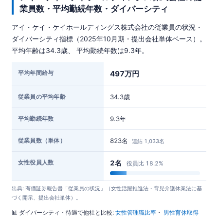
業員数・平均勤続年数・ダイバーシティ
アイ・ケイ・ケイホールディングス株式会社の従業員の状況・
ダイバーシティ指標（2025年10月期・提出会社単体ベース）。
平均年齢は34.3歳、 平均勤続年数は9.3年。
平均年間給与
497万円
従業員の平均年齢
34.3歳
平均勤続年数
9.3年
従業員数（単体）
823名
連結 1,033名
女性役員人数
2名
役員比 18.2%
出典: 有価証券報告書「従業員の状況」（女性活躍推進法・育児介護休業法に基
づく開示、提出会社単体）。
📊 ダイバーシティ・待遇で他社と比較:
女性管理職比率
・
男性育休取得