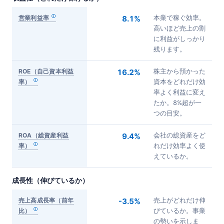
営業利益率
8.1%
本業で稼ぐ効率。
高いほど売上の割
に利益がしっかり
残ります。
ROE（自己資本利益
16.2%
株主から預かった
率）
資本をどれだけ効
率よく利益に変え
たか。8%超が一
つの目安。
ROA（総資産利益
9.4%
会社の総資産をど
率）
れだけ効率よく使
えているか。
成長性（伸びているか）
売上高成長率（前年
-3.5%
売上がどれだけ伸
比）
びているか。事業
の勢いを示しま