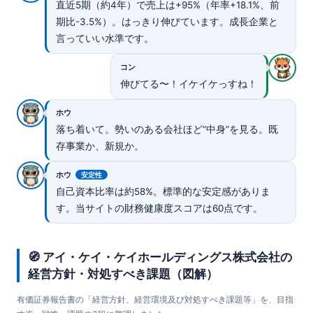
直近5期（約4年）で売上は+95%（年率+18.1%、前
期比-3.5%）。はっきり伸びています。成長企業と
言っていい水準です。
コン
伸びてる〜！イケイケっすね！
ホウ
落ち着いて。勢いのある会社ほど“中身”を見る。既
存事業か、新規か。
ホウ
安定性
自己資本比率は約58%。標準的な安定感がありま
す。当サイトの財務健康度スコアは60点です。
🧭 アイ・ケイ・ケイホールディングス株式会社の
経営方針・対処すべき課題（図解）
有価証券報告書の「経営方針、経営環境及び対処すべき課題等」を、目指