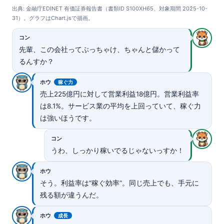
出典: 金融庁EDINET 有価証券報告書（書類ID S100XH65、対象期間 2025-10-
31）。グラフはChart.jsで描画。
コン
先輩、この会社ってぶっちゃけ、ちゃんと儲かって
るんすか？
ホウ
稼ぐ力
売上225億円に対して営業利益18億円。営業利益率
は8.1%。サービス業の平均を上回っていて、稼ぐ力
は強いほうです。
コン
うわ、しっかり稼いでるじゃないっすか！
ホウ
そう。利益率は“稼ぐ効率”。同じ売上でも、手元に
残る額が違うんだ。
ホウ
成長