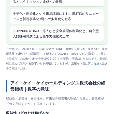
るというミッション達成への挑戦
少子化・晩婚化という市場課題に対し、既存店のリニュー
アルと新規事業5分野への多角化で対応
ISO22000やHACCP導入など安全管理体制強化と、自立型
人財採用育成による競争力強化の追求
会計期: 2025年10月期 ／ 出典: 金融庁EDINET 有価証券報告書「経営方針、経営
環境及び対処すべき課題等」（書類ID S100XH65、2026-08-01 取得）。 原文
を生成AI（claude-haiku-4-5-20251001）が要約・再構成したものです。数値目
標は原文に出現する数字のみを掲載していますが、 正確な内容は
算出方法
と原文
をご確認ください。
アイ・ケイ・ケイホールディングス株式会社の経
営指標｜数字の意味
収益性・成長性・安全性を、有価証券報告書の数値から算出。各指標が
「何を意味するか」も添えています。
収益性（どれだけ稼げるか）