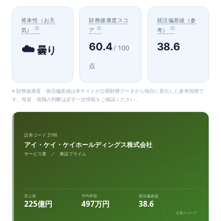
将来性（お天
財務健康度スコ
就活偏差値（参
気）
ア
考）
60.4
38.6
☁️
/ 100
曇り
点
※ 財務健康度・就活偏差値は本サイトが公開財務データから独自に算出した参考指標で
す。投資・就職の判断は必ず一次情報をご確認ください。
証券コード 2198
アイ・ケイ・ケイホールディングス株式会社
サービス業 ／ 東証プライム
売上高
平均年収
就活偏差値
225億円
497万円
38.6
企業スコープ