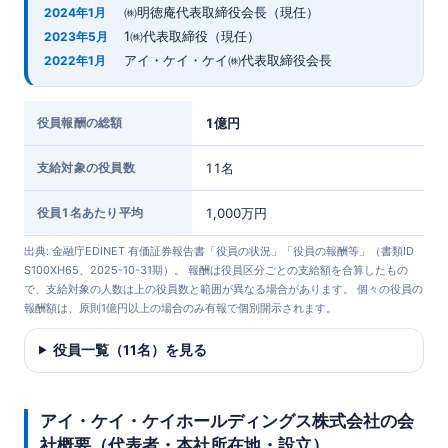
㈱明徳庵代表取締役会長（現任）
2024年1月
1㈱代表取締役（現任）
2023年5月
アイ・ケイ・ケイ㈱代表取締役会長
2022年1月
役員報酬の総額
1億円
支給対象の役員数
11名
役員1名あたり平均
1,000万円
出典: 金融庁EDINET 有価証券報告書「役員の状況」「役員の報酬等」（書類ID
S100XH65、2025-10-31期）。 報酬は役員区分ごとの支給額を合算したもの
で、支給対象の人数は上の役員数と範囲が異なる場合があります。 個々の役員の
報酬額は、原則1億円以上の場合のみ有報で個別開示されます。
役員一覧（11名）を見る
アイ・ケイ・ケイホールディングス株式会社の会
社概要（代表者・本社所在地・設立）