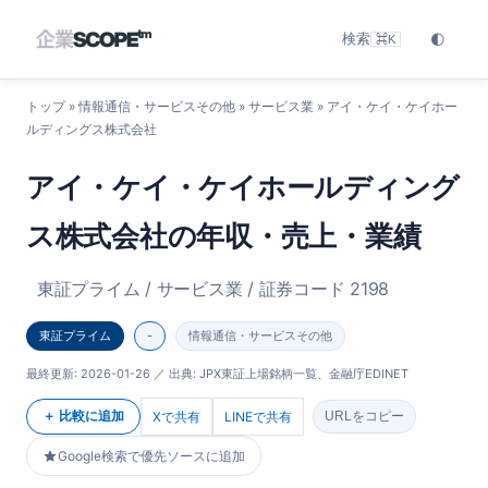
検索
🌓
⌘K
トップ
»
情報通信・サービスその他
»
サービス業
» アイ・ケイ・ケイホー
ルディングス株式会社
アイ・ケイ・ケイホールディング
ス株式会社の年収・売上・業績
東証プライム / サービス業 / 証券コード 2198
東証プライム
-
情報通信・サービスその他
最終更新:
2026-01-26
／ 出典: JPX東証上場銘柄一覧、金融庁EDINET
＋ 比較に追加
Xで共有
LINEで共有
URLをコピー
Google検索で優先ソースに追加