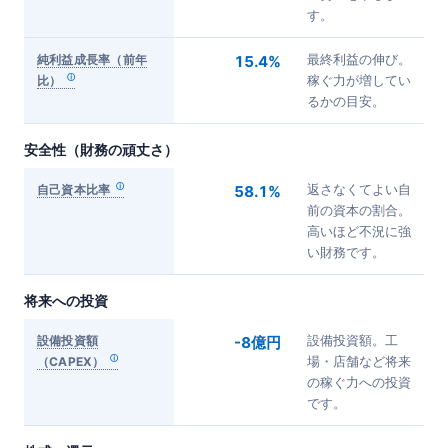
す。
純利益成長率（前年
15.4%
最終利益の伸び。
比）
稼ぐ力が増してい
るかの目安。
安全性（財務の頑丈さ）
自己資本比率
58.1%
返さなくてよい自
前の資本の割合。
高いほど不況に強
い財務です。
将来への投資
設備投資額
-8億円
設備投資額。工
（CAPEX）
場・店舗など将来
の稼ぐ力への投資
です。