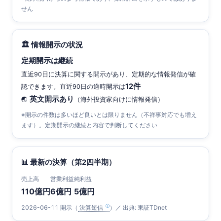
せん
🏛 情報開示の状況
定期開示は継続
直近90日に決算に関する開示があり、定期的な情報発信が確
12件
認できます。直近90日の適時開示は
英文開示あり
🌏
（海外投資家向けに情報発信）
※開示の件数は多いほど良いとは限りません（不祥事対応でも増え
ます）。定期開示の継続と内容で判断してください
📊 最新の決算（第2四半期）
売上高
営業利益
純利益
110億円
6億円
5億円
2026-06-11 開示（
決算短信
）／ 出典: 東証TDnet