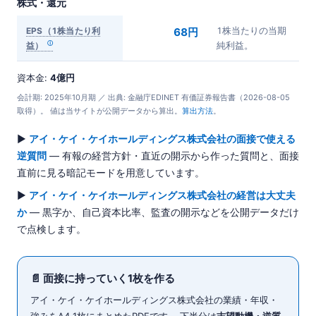
株式・還元
EPS（1株当たり利
68円
1株当たりの当期
益）
純利益。
資本金:
4億円
会計期: 2025年10月期 ／ 出典: 金融庁EDINET 有価証券報告書（2026-08-05
取得）。 値は当サイトが公開データから算出。
算出方法
。
▶
アイ・ケイ・ケイホールディングス株式会社の面接で使える
逆質問
— 有報の経営方針・直近の開示から作った質問と、面接
直前に見る暗記モードを用意しています。
▶
アイ・ケイ・ケイホールディングス株式会社の経営は大丈夫
か
— 黒字か、自己資本比率、監査の開示などを公開データだけ
で点検します。
📄 面接に持っていく1枚を作る
アイ・ケイ・ケイホールディングス株式会社の業績・年収・
強みをA4 1枚にまとめたPDFです。 下半分は
志望動機・逆質