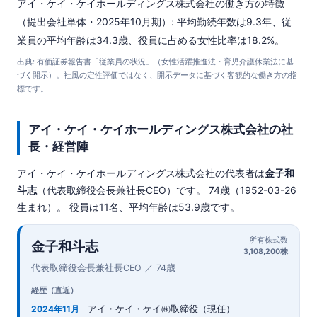
アイ・ケイ・ケイホールディングス株式会社の働き方の特徴
（提出会社単体・2025年10月期）: 平均勤続年数は9.3年、従
業員の平均年齢は34.3歳、役員に占める女性比率は18.2%。
出典: 有価証券報告書「従業員の状況」（女性活躍推進法・育児介護休業法に基
づく開示）。社風の定性評価ではなく、開示データに基づく客観的な働き方の指
標です。
アイ・ケイ・ケイホールディングス株式会社の社
長・経営陣
アイ・ケイ・ケイホールディングス株式会社の代表者は
金子和
斗志
（代表取締役会長兼社長CEO）です。 74歳（1952-03-26
生まれ）。 役員は11名、平均年齢は53.9歳です。
所有株式数
金子和斗志
3,108,200株
代表取締役会長兼社長CEO ／ 74歳
経歴（直近）
アイ・ケイ・ケイ㈱取締役（現任）
2024年11月