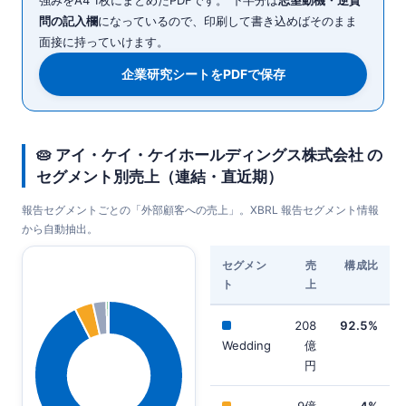
問の記入欄
になっているので、印刷して書き込めばそのまま
面接に持っていけます。
企業研究シートをPDFで保存
🥧 アイ・ケイ・ケイホールディングス株式会社 の
セグメント別売上（連結・直近期）
報告セグメントごとの「外部顧客への売上」。XBRL 報告セグメント情報
から自動抽出。
セグメン
売
構成比
ト
上
208
92.5%
Wedding
億
円
9億
4%