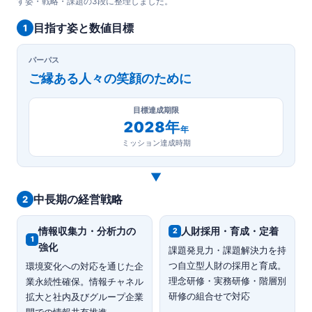
す姿・戦略・課題の3段に整理しました。
目指す姿と数値目標
1
パーパス
ご縁ある人々の笑顔のために
目標達成期限
2028年
年
ミッション達成時期
▼
中長期の経営戦略
2
情報収集力・分析力の
人財採用・育成・定着
2
1
強化
課題発見力・課題解決力を持
つ自立型人財の採用と育成。
環境変化への対応を通じた企
理念研修・実務研修・階層別
業永続性確保。情報チャネル
研修の組合せで対応
拡大と社内及びグループ企業