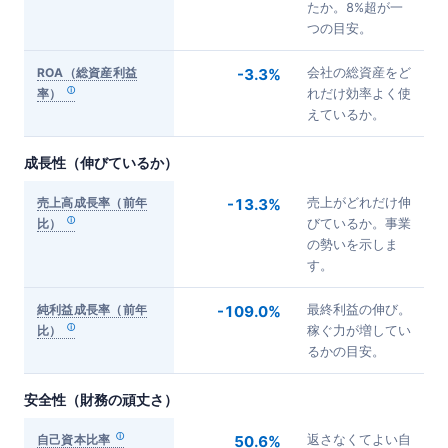
たか。8%超が一
つの目安。
ROA（総資産利益
-3.3%
会社の総資産をど
率）
れだけ効率よく使
えているか。
成長性（伸びているか）
売上高成長率（前年
-13.3%
売上がどれだけ伸
比）
びているか。事業
の勢いを示しま
す。
純利益成長率（前年
-109.0%
最終利益の伸び。
比）
稼ぐ力が増してい
るかの目安。
安全性（財務の頑丈さ）
自己資本比率
50.6%
返さなくてよい自