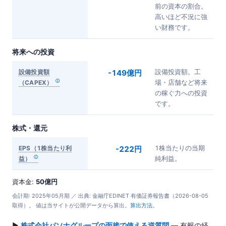
前の資本の割合。
高いほど不況に強
い財務です。
将来への投資
設備投資額
-149億円
設備投資額。工
（CAPEX）
場・店舗など将来
の稼ぐ力への投資
です。
株式・還元
EPS（1株当たり利
-222円
1株当たりの当期
益）
純利益。
資本金:
50億円
会計期: 2025年05月期 ／ 出典: 金融庁EDINET 有価証券報告書（2026-08-05
取得）。 値は当サイトが公開データから算出。
算出方法
。
▶
株式会社パソナグループの面接で使える逆質問
— 有報の経