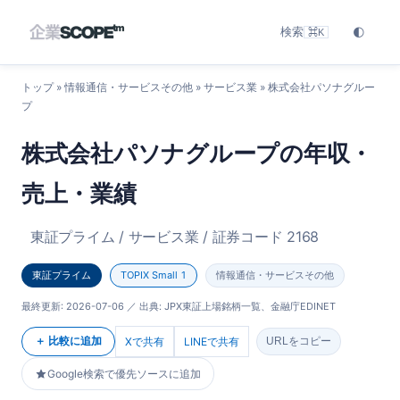
検索
🌓
⌘K
トップ
»
情報通信・サービスその他
»
サービス業
» 株式会社パソナグルー
プ
株式会社パソナグループの年収・
売上・業績
東証プライム / サービス業 / 証券コード 2168
東証プライム
TOPIX Small 1
情報通信・サービスその他
最終更新:
2026-07-06
／ 出典: JPX東証上場銘柄一覧、金融庁EDINET
＋ 比較に追加
Xで共有
LINEで共有
URLをコピー
Google検索で優先ソースに追加