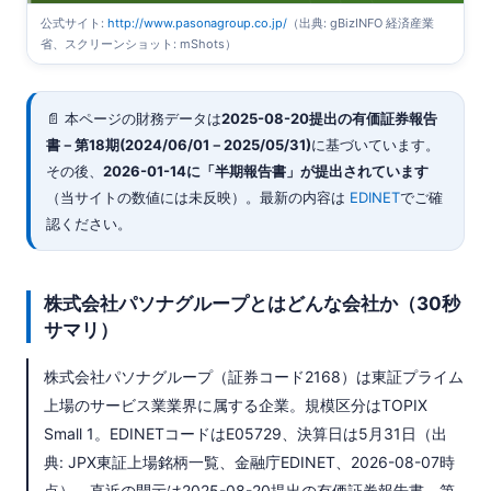
公式サイト:
http://www.pasonagroup.co.jp/
（出典: gBizINFO 経済産業
省、スクリーンショット: mShots）
📄 本ページの財務データは
2025-08-20
提出の有価証券報告
書－第18期(2024/06/01－2025/05/31)
に基づいています。
その後、
2026-01-14に「半期報告書」が提出されています
（当サイトの数値には未反映）。最新の内容は
EDINET
でご確
認ください。
株式会社パソナグループとはどんな会社か（30秒
サマリ）
株式会社パソナグループ（証券コード2168）は東証プライム
上場のサービス業業界に属する企業。規模区分はTOPIX
Small 1。EDINETコードはE05729、決算日は5月31日（出
典: JPX東証上場銘柄一覧、金融庁EDINET、2026-08-07時
点）。直近の開示は2025-08-20提出の有価証券報告書－第