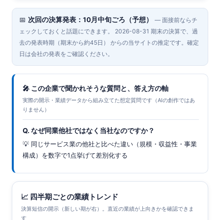
📅
次回の決算発表：10月中旬ごろ（予想）
— 面接前ならチ
ェックしておくと話題にできます。 2026-08-31 期末の決算で、過
去の発表時期（期末から約45日） からの当サイトの推定です。確定
日は会社の発表をご確認ください。
🎤 この企業で聞かれそうな質問と、答え方の軸
実際の開示・業績データから組み立てた想定質問です（AIの創作ではあ
りません）
Q. なぜ同業他社ではなく当社なのですか？
💡 同じサービス業の他社と比べた違い（規模・収益性・事業
構成）を数字で1点挙げて差別化する
📈 四半期ごとの業績トレンド
決算短信の開示（新しい期が右）。直近の業績が上向きかを確認できま
す