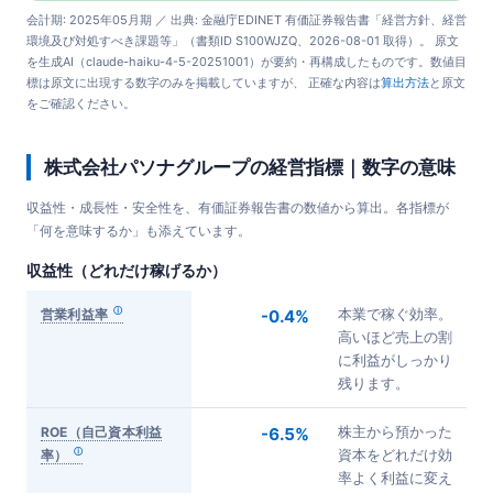
会計期: 2025年05月期 ／ 出典: 金融庁EDINET 有価証券報告書「経営方針、経営
環境及び対処すべき課題等」（書類ID S100WJZQ、2026-08-01 取得）。 原文
を生成AI（claude-haiku-4-5-20251001）が要約・再構成したものです。数値目
標は原文に出現する数字のみを掲載していますが、 正確な内容は
算出方法
と原文
をご確認ください。
株式会社パソナグループの経営指標｜数字の意味
収益性・成長性・安全性を、有価証券報告書の数値から算出。各指標が
「何を意味するか」も添えています。
収益性（どれだけ稼げるか）
営業利益率
-0.4%
本業で稼ぐ効率。
高いほど売上の割
に利益がしっかり
残ります。
ROE（自己資本利益
-6.5%
株主から預かった
率）
資本をどれだけ効
率よく利益に変え