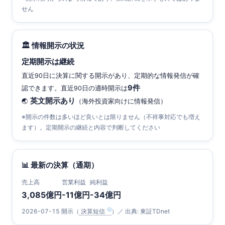
せん
🏛 情報開示の状況
定期開示は継続
直近90日に決算に関する開示があり、定期的な情報発信が確
9件
認できます。直近90日の適時開示は
英文開示あり
🌏
（海外投資家向けに情報発信）
※開示の件数は多いほど良いとは限りません（不祥事対応でも増え
ます）。定期開示の継続と内容で判断してください
📊 最新の決算（通期）
売上高
営業利益
純利益
3,085億円
-11億円
-34億円
2026-07-15 開示（
決算短信
）／ 出典: 東証TDnet