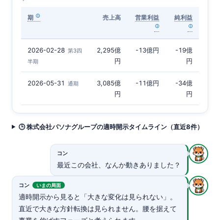
期
売上高
営業利益
純利益
2026-02-28
2,295億
-13億円
-19億
第3四
円
円
半期
2026-05-31
3,085億
-11億円
-34億
通期
円
円
🕒 株式会社パソナグループの適時開示タイムライン（直近8件）
コン
最近この会社、なんか動きありました？
コン
いまの局面
適時開示から見ると「大きな変化は見られない」。
直近で大きな方針転換は見られません。腰を据えて