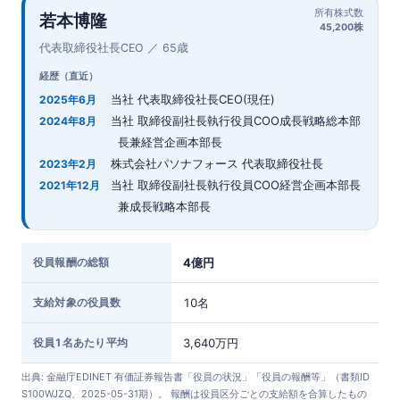
所有株式数
若本博隆
45,200株
代表取締役社長CEO ／ 65歳
経歴（直近）
当社 代表取締役社長CEO(現任)
2025年6月
当社 取締役副社長執行役員COO成長戦略総本部
2024年8月
長兼経営企画本部長
株式会社パソナフォース 代表取締役社長
2023年2月
当社 取締役副社長執行役員COO経営企画本部長
2021年12月
兼成長戦略本部長
役員報酬の総額
4億円
支給対象の役員数
10名
役員1名あたり平均
3,640万円
出典: 金融庁EDINET 有価証券報告書「役員の状況」「役員の報酬等」（書類ID
S100WJZQ、2025-05-31期）。 報酬は役員区分ごとの支給額を合算したもの