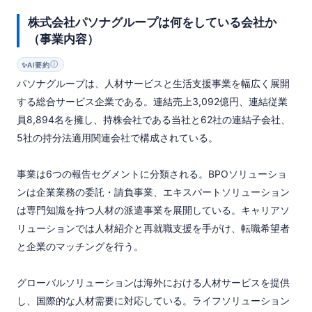
株式会社パソナグループは何をしている会社か
（事業内容）
ⓘ
✨
AI要約
パソナグループは、人材サービスと生活支援事業を幅広く展開
する総合サービス企業である。連結売上3,092億円、連結従業
員8,894名を擁し、持株会社である当社と62社の連結子会社、
5社の持分法適用関連会社で構成されている。

事業は6つの報告セグメントに分類される。BPOソリューショ
ンは企業業務の委託・請負事業、エキスパートソリューション
は専門知識を持つ人材の派遣事業を展開している。キャリアソ
リューションでは人材紹介と再就職支援を手がけ、転職希望者
と企業のマッチングを行う。

グローバルソリューションは海外における人材サービスを提供
し、国際的な人材需要に対応している。ライフソリューション