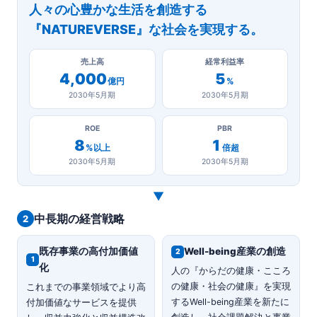
人々の心豊かな生活を創造する
『NATUREVERSE』な社会を実現する。
売上高
経常利益率
4,000
5
億円
%
2030年5月期
2030年5月期
ROE
PBR
8
1
%以上
倍超
2030年5月期
2030年5月期
▼
中長期の経営戦略
2
既存事業の高付加価値
Well-being産業の創造
2
1
化
人の『からだの健康・こころ
の健康・社会の健康』を実現
これまでの事業領域でより高
するWell-being産業を新たに
付加価値なサービスを提供