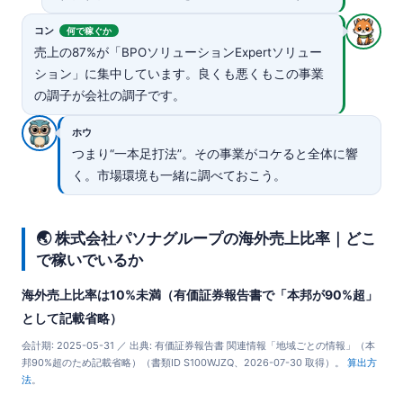
コン
何で稼ぐか
売上の87%が「BPOソリューションExpertソリュー
ション」に集中しています。良くも悪くもこの事業
の調子が会社の調子です。
ホウ
つまり“一本足打法”。その事業がコケると全体に響
く。市場環境も一緒に調べておこう。
🌏 株式会社パソナグループの海外売上比率｜どこ
で稼いでいるか
海外売上比率は10%未満（有価証券報告書で「本邦が90%超」
として記載省略）
会計期: 2025-05-31 ／ 出典: 有価証券報告書 関連情報「地域ごとの情報」（本
邦90%超のため記載省略）（書類ID S100WJZQ、2026-07-30 取得）。
算出方
法
。