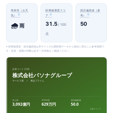
将来性（お天
財務健康度スコ
就活偏差値（参
気）
ア
考）
31.5
50
🌧️
/ 100
雨
点
※ 財務健康度・就活偏差値は本サイトが公開財務データから独自に算出した参考指標で
す。投資・就職の判断は必ず一次情報をご確認ください。
証券コード 2168
株式会社パソナグループ
サービス業 ／ 東証プライム
売上高
平均年収
就活偏差値
3,092億円
629万円
50.0
企業スコープ