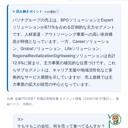
✨ 読み解きポイント
ⓘ
✨
AI要約
パソナグループの売上は、BPOソリューションとExpert
ソリューションが87.1%を占める圧倒的な主力セグメント
です。人材派遣・アウトソーシング事業への高い依存構
造が特徴となっています。一方、Careerソリューショ
ン、Grobalソリューション、Lifeソリューション、
RegionalRevitalizationSightseeingソリューションは合計
12.9%に留まり、主力事業の補完的な位置づけです。これ
らサブセグメントは、キャリア支援や地域活性化など多
角的なサービス展開を示していますが、売上規模では主
力事業の拡大が経営の中心となっています。
出典: 金融庁EDINET 有価証券報告書 セグメント情報（2026-08-07集計）。連
結ベース、当期分。
コン
そもそもこの会社、何を売って食べてるんすか？