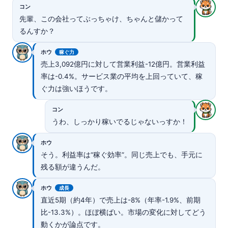
コン
先輩、この会社ってぶっちゃけ、ちゃんと儲かって
るんすか？
ホウ
稼ぐ力
売上3,092億円に対して営業利益-12億円。営業利益
率は-0.4%。サービス業の平均を上回っていて、稼
ぐ力は強いほうです。
コン
うわ、しっかり稼いでるじゃないっすか！
ホウ
そう。利益率は“稼ぐ効率”。同じ売上でも、手元に
残る額が違うんだ。
ホウ
成長
直近5期（約4年）で売上は-8%（年率-1.9%、前期
比-13.3%）。ほぼ横ばい。市場の変化に対してどう
動くかが論点です。