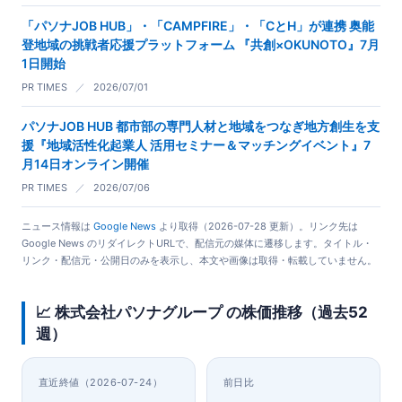
「パソナJOB HUB」・「CAMPFIRE」・「CとH」が連携 奥能
登地域の挑戦者応援プラットフォーム 『共創×OKUNOTO』7月
1日開始
PR TIMES
／
2026/07/01
パソナJOB HUB 都市部の専門人材と地域をつなぎ地方創生を支
援『地域活性化起業人 活用セミナー＆マッチングイベント』7
月14日オンライン開催
PR TIMES
／
2026/07/06
ニュース情報は
Google News
より取得（2026-07-28 更新）。リンク先は
Google News のリダイレクトURLで、配信元の媒体に遷移します。タイトル・
リンク・配信元・公開日のみを表示し、本文や画像は取得・転載していません。
📈 株式会社パソナグループ の株価推移（過去52
週）
直近終値（2026-07-24）
前日比