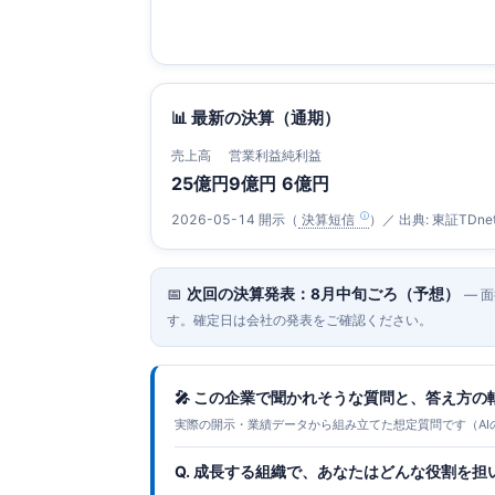
📊 最新の決算（通期）
売上高
営業利益
純利益
25億円
9億円
6億円
2026-05-14 開示（
決算短信
）／ 出典: 東証TDne
📅
次回の決算発表：8月中旬ごろ（予想）
— 
す。確定日は会社の発表をご確認ください。
🎤 この企業で聞かれそうな質問と、答え方の
実際の開示・業績データから組み立てた想定質問です（AI
Q. 成長する組織で、あなたはどんな役割を担