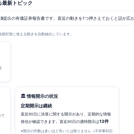
る最新トピック
23
提出の有価証券報告書です。直近の動きを1つ押さえておくと話が広
・面接対策に使える動きを自動抽出しています。
を
🏛 情報開示の状況
定期開示は継続
直近90日に決算に関する開示があり、定期的な情報
ので
13件
発信が確認できます。直近90日の適時開示は
※開示の件数は多いほど良いとは限りません（不祥事対応