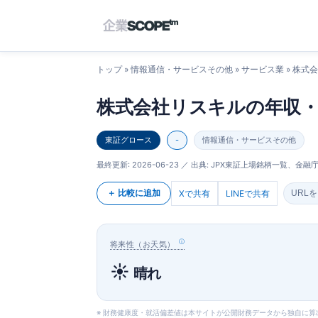
トップ
»
情報通信・サービスその他
»
サービス業
» 株式
株式会社リスキルの年収
東証グロース
-
情報通信・サービスその他
最終更新:
2026-06-23
／ 出典: JPX東証上場銘柄一覧、金融庁E
＋ 比較に追加
Xで共有
LINEで共有
URL
将来性（お天気）
☀️
晴れ
※ 財務健康度・就活偏差値は本サイトが公開財務データから独自に