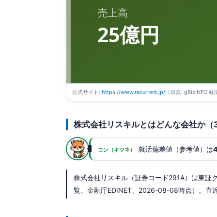
売上高
25億円
公式サイト:
https://www.recurrent.jp/
（出典: gBizINF
株式会社リスキルとはどんな会社か（
就活偏差値（参考値）は
コン（キツネ）
株式会社リスキル（証券コード291A）は東証グ
覧、金融庁EDINET、2026-08-08時点）。直近