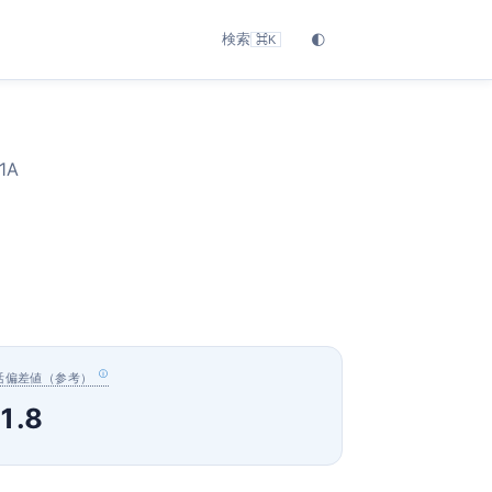
検索
🌓
⌘K
1A
活偏差値（参考）
1.8