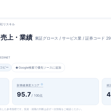
会社リスキル
・売上・業績
東証グロース / サービス業 / 証券コード 29
DINET
をコピー
Google検索で優先ソースに追加
財務健康度スコア
就
95.7
4
/ 100点
算出した参考指標です。投資・就職の判断は必ず一次情報をご確認ください。