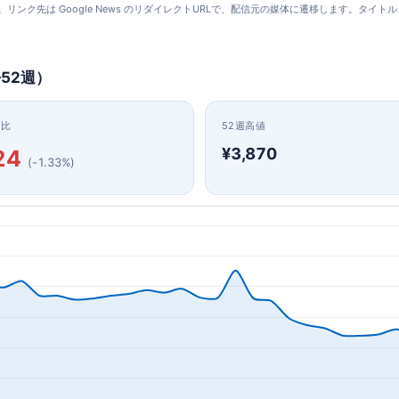
更新）。リンク先は Google News のリダイレクトURLで、配信元の媒体に遷移します。
52週）
日比
52週高値
¥3,870
24
(-1.33%)