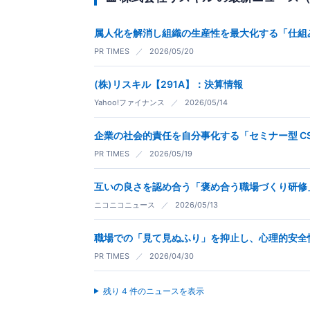
属人化を解消し組織の生産性を最大化する「仕組
PR TIMES
／
2026/05/20
(株)リスキル【291A】：決算情報
Yahoo!ファイナンス
／
2026/05/14
企業の社会的責任を自分事化する「セミナー型 C
PR TIMES
／
2026/05/19
互いの良さを認め合う「褒め合う職場づくり研修
ニコニコニュース
／
2026/05/13
職場での「見て見ぬふり」を抑止し、心理的安全
PR TIMES
／
2026/04/30
残り 4 件のニュースを表示