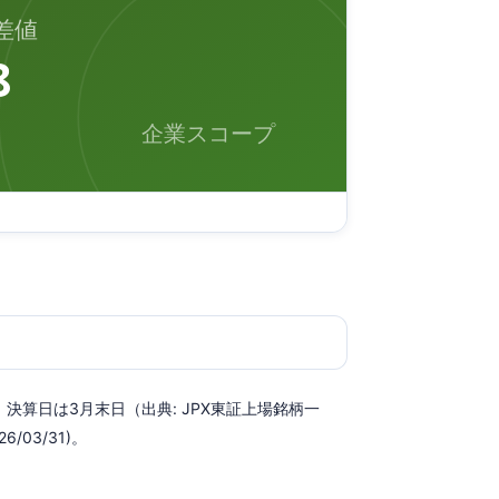
差値
8
企業スコープ
、決算日は3月末日（出典: JPX東証上場銘柄一
/03/31)。