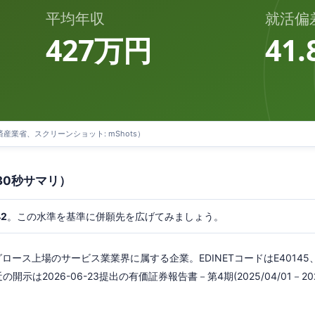
平均年収
就活偏
427万円
41.
O 経済産業省、スクリーンショット: mShots）
30秒サマリ）
42
。この水準を基準に併願先を広げてみましょう。
ロース上場のサービス業業界に属する企業。EDINETコードはE40145
の開示は2026-06-23提出の有価証券報告書－第4期(2025/04/01－2026