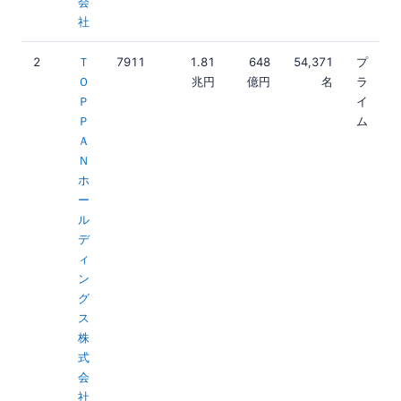
会
社
2
Ｔ
7911
1.81
648
54,371
プ
Ｏ
兆円
億円
名
ラ
Ｐ
イ
Ｐ
ム
Ａ
Ｎ
ホ
ー
ル
デ
ィ
ン
グ
ス
株
式
会
社