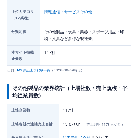
上位カテゴリ
情報通信・サービスその他
（17業種）
分類定義
その他製品：玩具・楽器・スポーツ用品・印
刷・文具など多様な製造業。
本サイト掲載
117社
企業数
出典:
JPX 東証上場銘柄一覧
（2026-08-09時点）
その他製品の業界統計（上場社数・売上規模・平
均従業員数）
上場企業数
117社
上場各社の連結売上合計
15.67兆円
（売上判明 117社の合計）
業界最大手（売上）
任天堂株式会社
2.31兆円