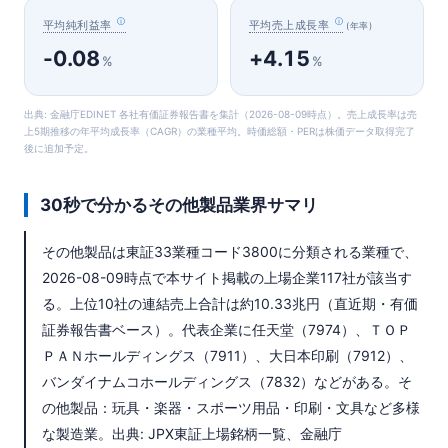
平均純利益率
平均売上成長率
(年率)
-0.08
+4.15
%
%
出典: 金融庁EDINET 各社有価証券報告書を集計（2026-08-09時点）。売上成長率は売
上5期推移の年平均成長率（CAGR）の業種平均。時価総額・PERは株価データ取得完了
後に追加予定。
30秒で分かるその他製品業界サマリ
その他製品は東証33業種コード3800に分類される業種で、
2026-08-09時点で本サイト掲載の上場企業117社が該当す
る。上位10社の連結売上合計は約10.33兆円（直近期・有価
証券報告書ベース）。代表企業に任天堂（7974）、ＴＯＰ
ＰＡＮホールディングス（7911）、大日本印刷（7912）、
バンダイナムコホールディングス（7832）などがある。そ
の他製品：玩具・楽器・スポーツ用品・印刷・文具など多様
な製造業。出典: JPX東証上場銘柄一覧、金融庁