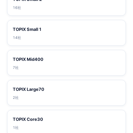
16社
TOPIX Small 1
14社
TOPIX Mid400
7社
TOPIX Large70
2社
TOPIX Core30
1社