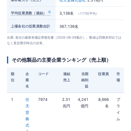
平均従業員数（連結）
3,138名
（117社平均）
上場各社の従業員数合計
367,136名
出典: 各社の最新有価証券報告書（2026-08-09集計）。数値は同期末対比では
なく直近開示時点の合算。
その他製品の主要企業ランキング（売上順）
順
企
コード
連結
当期
従業員
市
位
業
売上
純利
場
名
益
1
任
7974
2.31
4,241
8,666
プ
天
兆円
億円
名
ラ
堂
イ
株
ム
式