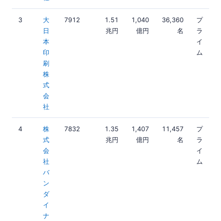
3
大
7912
1.51
1,040
36,360
プ
日
兆円
億円
名
ラ
本
イ
印
ム
刷
株
式
会
社
4
株
7832
1.35
1,407
11,457
プ
式
兆円
億円
名
ラ
会
イ
社
ム
バ
ン
ダ
イ
ナ