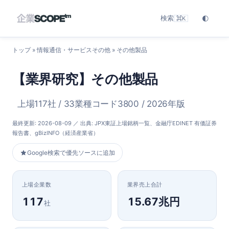
検索
🌓
⌘K
トップ
»
情報通信・サービスその他
» その他製品
【業界研究】その他製品
上場117社 / 33業種コード3800 / 2026年版
最終更新:
2026-08-09
／ 出典: JPX東証上場銘柄一覧、金融庁EDINET 有価証券
報告書、gBizINFO（経済産業省）
Google検索で優先ソースに追加
上場企業数
業界売上合計
117
15.67兆円
社