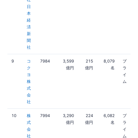
日
本
経
済
新
聞
社
9
コ
7984
3,599
215
8,079
プ
ク
億円
億円
名
ラ
ヨ
イ
株
ム
式
会
社
10
株
7994
3,290
224
6,082
プ
式
億円
億円
名
ラ
会
イ
社
ム