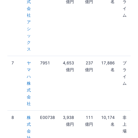
式
億円
億円
名
ラ
会
イ
社
ム
ア
シ
ッ
ク
ス
7
ヤ
7951
4,653
237
17,886
プ
マ
億円
億円
名
ラ
ハ
イ
株
ム
式
会
社
8
株
E00738
3,938
111
10,174
非
式
億円
億円
名
上
会
場
社