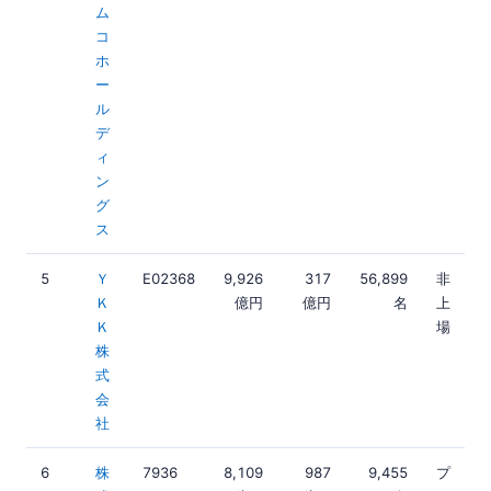
ム
コ
ホ
ー
ル
デ
ィ
ン
グ
ス
5
Ｙ
E02368
9,926
317
56,899
非
Ｋ
億円
億円
名
上
Ｋ
場
株
式
会
社
6
株
7936
8,109
987
9,455
プ