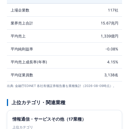
上場企業数
117社
業界売上合計
15.67兆円
平均売上
1,339億円
平均純利益率
-0.08%
平均売上成長率(年率)
4.15%
平均従業員数
3,138名
出典: 金融庁EDINET 各社有価証券報告書を業種集計（2026-08-09時点）。
上位カテゴリ・関連業種
情報通信・サービスその他（17業種）
上位カテゴリ