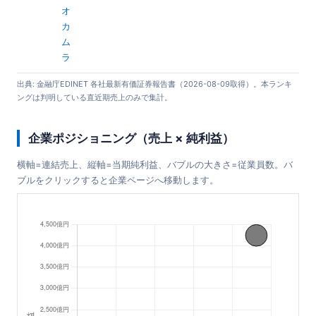
オ
カ
ム
ラ
出典: 金融庁EDINET 各社最新有価証券報告書（2026-08-09取得）。本ランキ
ングは判明している直近期売上のみで集計。
企業ポジショニング（売上 × 純利益）
横軸=連結売上、縦軸=当期純利益、バブルの大きさ=従業員数。バ
ブルをクリックすると企業ページへ移動します。